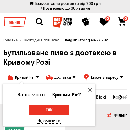
🚚 Безкоштовна доставка від 700 грн
⚡Привеземо до 90 хвилин
0
0
МЕНЮ
Головна
Сьогодні в пляшках
Belgian Strong Ale 22 - 32
Бутильоване пиво з достакою в
Кривому Розі
Кривий Ріг
Доставка
Вкажіть адресу
Ваше місто —
Кривий Ріг?
Всі товари
Пиво
Сидр
Вино
Віскі
Коктейл
ТАК
ПИВО
ФІЛЬТР
Ні, змінити
Новинка