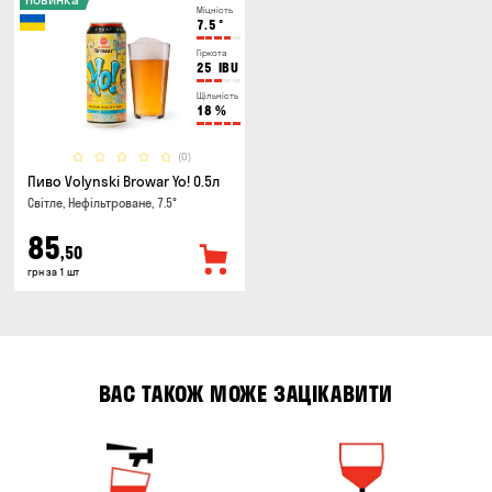
Міцність
7.5
°
Гіркота
25
IBU
Щільність
18
%
(0)
Пиво Volynski Browar Yo! 0.5л
Світле, Нефільтроване, 7.5°
85
,50
грн за 1 шт
ВАС ТАКОЖ МОЖЕ ЗАЦІКАВИТИ