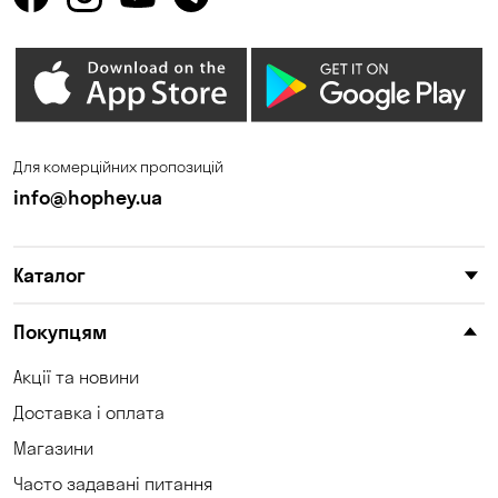
Олександрівка
Орлівщина
Петропавлівська
Погреби
Борщагівка
Пухівка
Піщанка
Для комерційних пропозицій
Самар
Святопетрівське
info@hophey.ua
Сонячне
Софіївська Борщагівка
Сухий Лиман
Тарасівка
Каталог
Таїрове
Ходосівка
Покупцям
Хотів
Чабани
Акції та новини
Чорноморськ
Шульгівка
Доставка і оплата
Щасливе
Юрівка
Магазини
Часто задавані питання