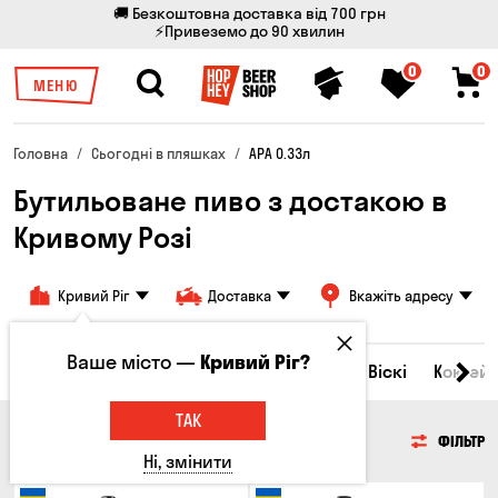
🚚 Безкоштовна доставка від 700 грн
⚡Привеземо до 90 хвилин
0
0
МЕНЮ
Головна
Сьогодні в пляшках
APA 0.33л
Бутильоване пиво з достакою в
Кривому Розі
Кривий Ріг
Доставка
Вкажіть адресу
Ваше місто —
Кривий Ріг?
Всі товари
Пиво
Сидр
Вино
Віскі
Коктейл
ТАК
ПИВО
ФІЛЬТР
Ні, змінити