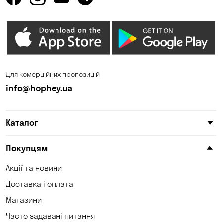
Горенка
Горішні Плавні
Гостомель
Дмитрівка
Дніпро
Зазим’є
Запоріжжя
Калинівка
Для комерційних пропозицій
Кам'янське
Кам'яні Потоки
info@hophey.ua
Карнаухівка
Катеринівка
Каталог
Келеберда
Київ
Клинці
Княжичі
Покупцям
Корсунці
Котівка
Акції та новини
Доставка і оплата
Коцюбинське
Кошари
Магазини
Красносілка
Кременчук
Часто задавані питання