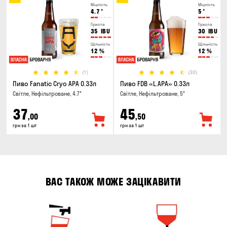
Міцність
Міцність
4.7
°
5
°
Гіркота
Гіркота
35
IBU
30
IBU
Щільність
Щільність
12
%
12
%
(1)
(30)
Пиво Fanatic Cryo APA 0.33л
Пиво FDB «L.APA» 0.33л
Світле, Нефільтроване, 4.7°
Світле, Нефільтроване, 5°
37
45
,00
,50
грн за 1 шт
грн за 1 шт
ВАС ТАКОЖ МОЖЕ ЗАЦІКАВИТИ