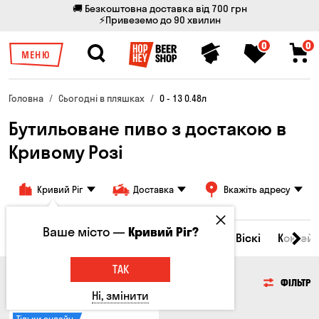
🚚 Безкоштовна доставка від 700 грн
⚡Привеземо до 90 хвилин
0
0
МЕНЮ
Головна
Сьогодні в пляшках
0 - 13 0.48л
Бутильоване пиво з достакою в
Кривому Розі
Кривий Ріг
Доставка
Вкажіть адресу
Ваше місто —
Кривий Ріг?
Всі товари
Пиво
Сидр
Вино
Віскі
Коктейл
ТАК
ПИВО
ФІЛЬТР
Ні, змінити
Тільки онлайн