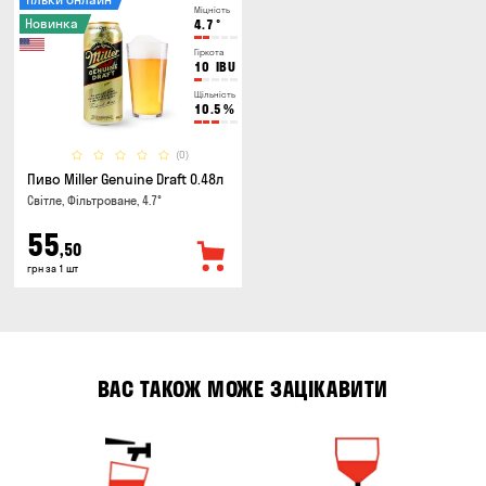
Міцність
Новинка
4.7
°
Гіркота
10
IBU
Щільність
10.5
%
(0)
Пиво Miller Genuine Draft 0.48л
Світле, Фільтроване, 4.7°
55
,50
грн за 1 шт
ВАС ТАКОЖ МОЖЕ ЗАЦІКАВИТИ