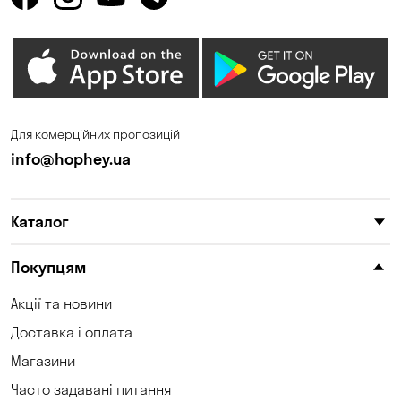
Олександрівка
Орлівщина
Петропавлівська
Погреби
Борщагівка
Пухівка
Піщанка
Для комерційних пропозицій
Самар
Святопетрівське
info@hophey.ua
Сонячне
Софіївська Борщагівка
Сухий Лиман
Тарасівка
Каталог
Таїрове
Ходосівка
Покупцям
Хотів
Чабани
Акції та новини
Чорноморськ
Шульгівка
Доставка і оплата
Щасливе
Юрівка
Магазини
Часто задавані питання