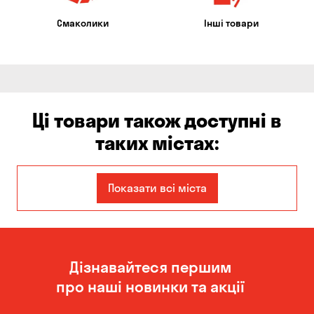
Смаколики
Інші товари
Ці товари також доступні в
таких містах:
Єлизаветівка
Ірпінь
Показати всі міста
Авангард
Бабурка
Балабине
Бережинка
Дізнавайтеся першим
Бориспіль
Боярка
про наші новинки та акції
Бровари
Буча