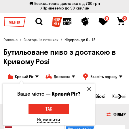
🚚 Безкоштовна доставка від 700 грн
⚡Привеземо до 90 хвилин
0
0
МЕНЮ
Головна
Сьогодні в пляшках
Нідерланди 0 - 12
Бутильоване пиво з достакою в
Кривому Розі
Кривий Ріг
Доставка
Вкажіть адресу
Ваше місто —
Кривий Ріг?
Всі товари
Пиво
Сидр
Вино
Віскі
Коктейл
ТАК
ПИВО
ФІЛЬТР
Ні, змінити
Тільки онлайн