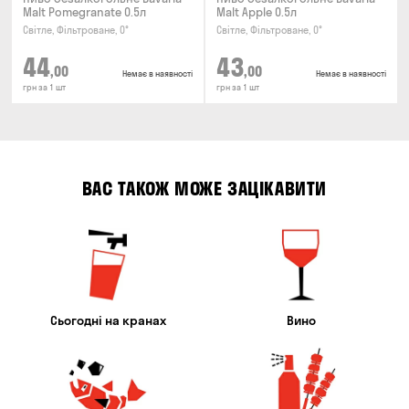
Malt Pomegranate 0.5л
Malt Apple 0.5л
Світле, Фільтроване, 0°
Світле, Фільтроване, 0°
44
43
,00
,00
Немає в наявності
Немає в наявності
грн за 1 шт
грн за 1 шт
ВАС ТАКОЖ МОЖЕ ЗАЦІКАВИТИ
Сьогодні на кранах
Вино