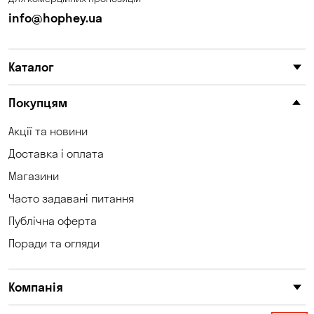
Кам'яні Потоки
Карнаухівка
info@hophey.ua
Катеринівка
Келеберда
Каталог
Київ
Клинці
Княжичі
Корсунці
Покупцям
Котівка
Коцюбинське
Акції та новини
Доставка і оплата
Кошари
Красносілка
Магазини
Кременчук
Кропивницький
Часто задавані питання
Крюківщина
Куліші
Публічна оферта
Поради та огляди
Кушугум
Лозуватка
Ліски
Лісники
Компанія
Мала Кохнівка
Маламівка