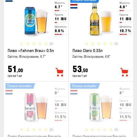
Міцність
Міцність
4.7
°
4.6
°
Гіркота
Гіркота
11
IBU
11
IBU
Щільність
Щільність
9.6
%
10.7
%
(0)
(0)
Пиво «Fahnen Brau» 0.5л
Пиво Claro 0.33л
Світле, Фільтроване, 4.7°
Світле, Фільтроване, 4.6°
51
53
,00
,50
грн за 1 шт
грн за 1 шт
Тільки онлайн
Тільки онлайн
Міцність
Міцність
0
°
0
°
Гіркота
Гіркота
10
IBU
10
IBU
Щільність
Щільність
11.5
%
11.5
%
(0)
(0)
Пиво безалкогольне Bavaria
Пиво безалкогольне Bavaria