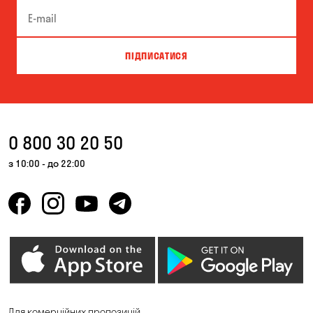
Біла Церква
Білогородка
Велика Северинка
Вишгород
ПІДПИСАТИСЯ
Вишневе
Ворзель
Вільна Терешківка
Вільне
Віта-Поштова
Гатне
0 800 30 20 50
Гнідин
Гора
з 10:00 - до 22:00
Горбанівка
Горенка
Горішні Плавні
Гостомель
Дмитрівка
Дніпро
Зазим’є
Запоріжжя
Калинівка
Кам'янське
Для комерційних пропозицій