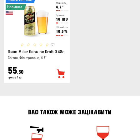
Міцність
Новинка
4.7
°
Гіркота
10
IBU
Щільність
10.5
%
(0)
Пиво Miller Genuine Draft 0.48л
Світле, Фільтроване, 4.7°
55
,50
грн за 1 шт
ВАС ТАКОЖ МОЖЕ ЗАЦІКАВИТИ