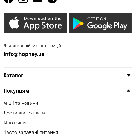
Олександрівка
Орлівщина
Петропавлівська
Погреби
Борщагівка
Пухівка
Піщанка
Для комерційних пропозицій
Самар
Святопетрівське
info@hophey.ua
Сонячне
Софіївська Борщагівка
Сухий Лиман
Тарасівка
Каталог
Таїрове
Ходосівка
Покупцям
Хотів
Чабани
Акції та новини
Чорноморськ
Шульгівка
Доставка і оплата
Щасливе
Юрівка
Магазини
Часто задавані питання