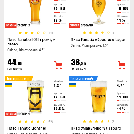
Гіркота
Гіркота
20
IBU
16
IBU
Щільність
Щільність
12
%
11
%
(15)
(6)
Пиво Fanatic БОТЕ преміум
Пиво Fanatic «Кристал» Lager
лагер
Світле, Фільтроване, 4.3°
Світле, Фільтроване, 4.5°
44
38
,95
,95
грн за 0.5 кг
грн за 0.5 кг
Топ продажів
Тільки онлайн
Міцність
Міцність
4.2
°
4.7
°
Гіркота
Гіркота
12
IBU
11
IBU
Щільність
Щільність
10.5
%
11
%
(45)
(7)
Пиво Fanatic Lightner
Пиво Уманьпиво Waissburg