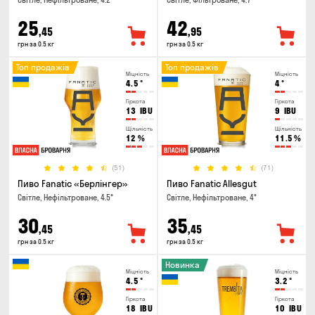
Світле, Нефільтроване, 4.2°
Світле, Фільтроване, 4.7°
25
42
,45
,95
грн за 0.5 кг
грн за 0.5 кг
Топ продажів
Топ продажів
Міцність
Міцність
4.5
°
4
°
Гіркота
Гіркота
13
IBU
9
IBU
Щільність
Щільність
12
%
11.5
%
(51)
(71)
Пиво Fanatic «Берлінгер»
Пиво Fanatic Allesgut
Світле, Нефільтроване, 4.5°
Світле, Нефільтроване, 4°
30
35
,45
,45
грн за 0.5 кг
грн за 0.5 кг
Новинка
Міцність
Міцність
4.5
°
3.2
°
Гіркота
Гіркота
18
IBU
10
IBU