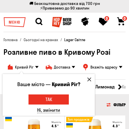
🚚 Безкоштовна доставка від 700 грн
⚡Привеземо до 90 хвилин
0
0
МЕНЮ
Головна
Сьогодні на кранах
Lager Світле
Розливне пиво в Кривому Розі
Кривий Ріг
Доставка
Вкажіть адресу
Ваше місто —
Кривий Ріг?
Всі товари
Пиво
Сидр
Вино
Лимонад
Кв
ТАК
ПИВО
ФІЛЬТР
Ні, змінити
Топ продажів
Міцність
Міцність
4.5
°
4.3
°