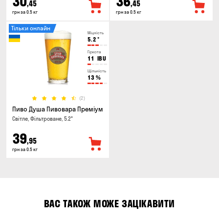
30
36
,45
,45
грн за 0.5 кг
грн за 0.5 кг
Тільки онлайн
Міцність
5.2
°
Гіркота
11
IBU
Щільність
13
%
(2)
Пиво Душа Пивовара Преміум
Світле, Фільтроване, 5.2°
39
,95
грн за 0.5 кг
ВАС ТАКОЖ МОЖЕ ЗАЦІКАВИТИ