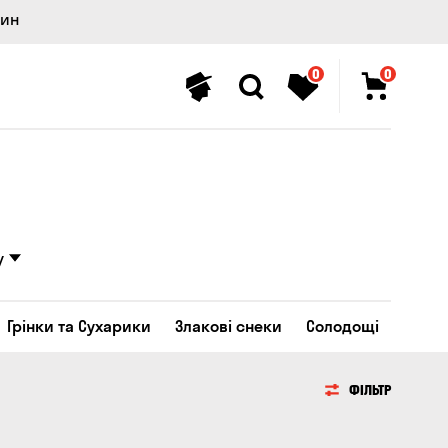
лин
0
0
у
Грінки та Сухарики
Злакові снеки
Солодощі
ФІЛЬТР