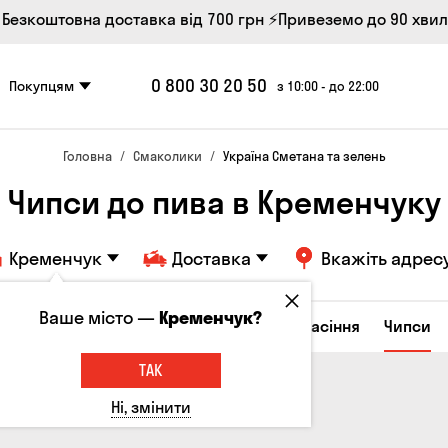
 Безкоштовна доставка від 700 грн
⚡Привеземо до 90 хви
0 800 30 20 50
Покупцям
з 10:00 - до 22:00
Головна
Смаколики
Україна Сметана та зелень
Чипси до пива в Кременчуку
Кременчук
Доставка
Вкажіть адрес
Ваше місто —
Кременчук?
ирні закуски
Горішки
Кукурудза
Насіння
Чипси
ТАК
Ні, змінити