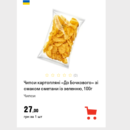
(0)
Чипси картоплянi «До Бочкового» зі
смаком сметани із зеленню, 100г
Чипси
27
,00
грн за 1 шт