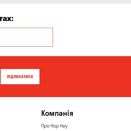
тах:
Балабине
Буча
Вишневе
Гатне
ПІДПИСАТИСЯ
Горішні Плавні
Запоріжжя
Катеринівка
Компанія
Корсунці
Про Hop Hey
Кривуші