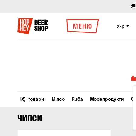
🚚
МЕНЮ
Укр
Всі товари
М'ясо
Риба
Морепродукти
С
ЧИПСИ