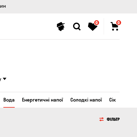
лин
0
0
у
Вода
Енергетичні напої
Солодкі напої
Сік
ФІЛЬТР