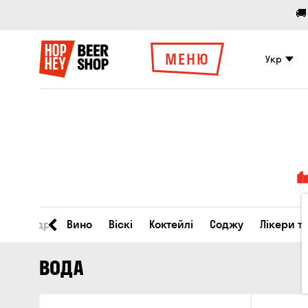
🚚
МЕНЮ
Укр
во
Сидр
Вино
Віскі
Коктейлі
Соджу
Лікери т
ВОДА