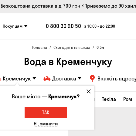
 Безкоштовна доставка від 700 грн
⚡Привеземо до 90 хви
0 800 30 20 50
Покупцям
з 10:00 - до 22:00
Головна
Сьогодні в пляшках
0.5л
Вода в Кременчуку
Кременчук
Доставка
Вкажіть адрес
Ваше місто —
Кременчук?
а настоянки
Коньяки та бренді
Джин
Текіла
Ром
ТАК
Ні, змінити