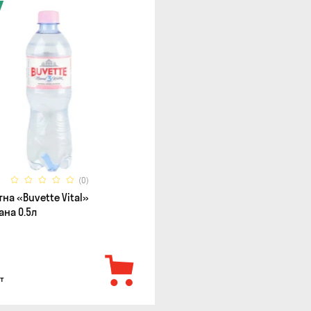
(0)
на «Buvette Vital»
ана 0.5л
т