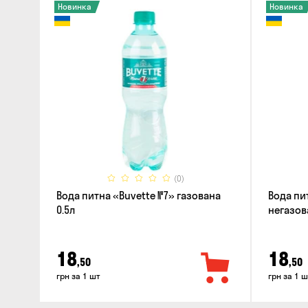
Новинка
Новинка
(0)
Вода питна «Buvette №7» газована
Вода пит
0.5л
негазов
18
18
,50
,50
грн за 1 шт
грн за 1 ш