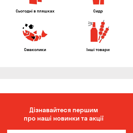
Сьогодні в пляшках
Сидр
Смаколики
Інші товари
Дізнавайтеся першим
про наші новинки та акції