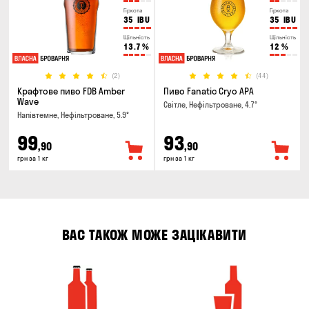
Гіркота
Гіркота
35
IBU
35
IBU
Щільність
Щільність
13.7
%
12
%
(2)
(44)
Крафтове пиво FDB Amber
Пиво Fanatic Cryo APA
Wave
Світле, Нефільтроване, 4.7°
Напівтемне, Нефільтроване, 5.9°
99
93
,90
,90
грн за 1 кг
грн за 1 кг
ВАС ТАКОЖ МОЖЕ ЗАЦІКАВИТИ