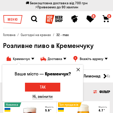
🚚 Безкоштовна доставка від 700 грн
⚡Привеземо до 90 хвилин
0
0
МЕНЮ
Головна
Сьогодні на кранах
32 - max
Розливне пиво в Кременчуку
Кременчук
Доставка
Вкажіть адресу
Ваше місто —
Кременчук?
Всі товари
Пиво
Сидр
Вино
Лимонад
Кв
ТАК
ПИВО
ФІЛЬТР
Ні, змінити
Новинка
Топ продажів
Міцність
Міцність
5.9
°
4.7
°