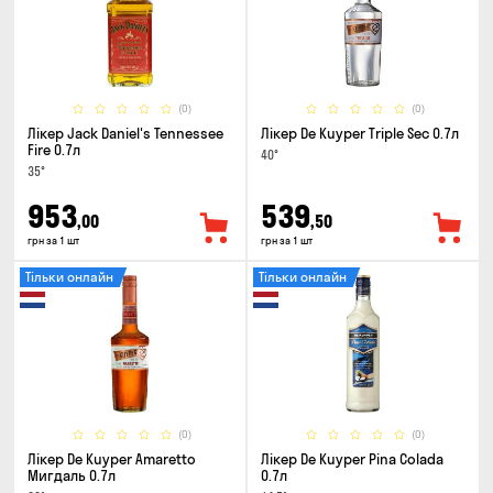
(0)
(0)
Лікер Jack Daniel's Tennessee
Лікер De Kuyper Triple Sec 0.7л
Fire 0.7л
40°
35°
953
539
,00
,50
грн за 1 шт
грн за 1 шт
Тільки онлайн
Тільки онлайн
(0)
(0)
Лікер De Kuyper Amaretto
Лікер De Kuyper Pina Colada
Мигдаль 0.7л
0.7л