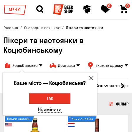
0
0
МЕНЮ
Головна
Сьогодні в пляшках
Лікери та настоянки
Лікери та настоянки в
Коцюбинському
Коцюбинське
Доставка
Вкажіть адресу
Ваше місто —
Коцюбинське?
Горілка
Соджу
Лікери та настоянки
Коньяки та брен
ТАК
ЛІКЕРИ ТА НАСТОЯНКИ
ФІЛЬТР
Ні, змінити
Тільки онлайн
Тільки онлайн