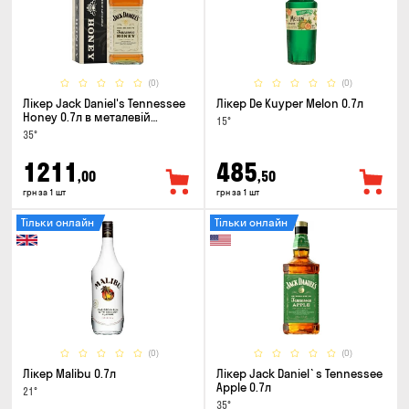
(0)
(0)
Лікер Jack Daniel's Tennessee
Лікер De Kuyper Melon 0.7л
Honey 0.7л в металевій
15°
коробці
35°
1211
485
,00
,50
грн за 1 шт
грн за 1 шт
Тільки онлайн
Тільки онлайн
(0)
(0)
Лікер Malibu 0.7л
Лікер Jack Daniel`s Tennessee
Apple 0.7л
21°
35°