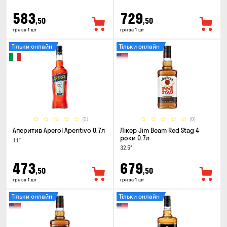
583
729
,50
,50
грн за 1 шт
грн за 1 шт
Тільки онлайн
Тільки онлайн
(0)
(0)
Аперитив Aperol Aperitivo 0.7л
Лікер Jim Beam Red Stag 4
роки 0.7л
11°
32.5°
473
679
,50
,50
грн за 1 шт
грн за 1 шт
Тільки онлайн
Тільки онлайн