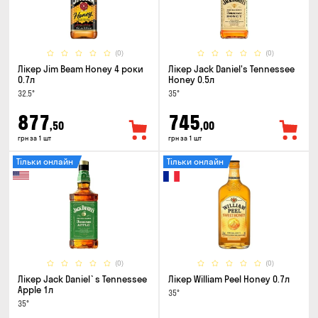
(0)
(0)
Лікер Jim Beam Honey 4 роки
Лікер Jack Daniel's Tennessee
0.7л
Honey 0.5л
32.5°
35°
877
745
,50
,00
грн за 1 шт
грн за 1 шт
Тільки онлайн
Тільки онлайн
(0)
(0)
Лікер Jack Daniel`s Tennessee
Лікер William Peel Honey 0.7л
Apple 1л
35°
35°