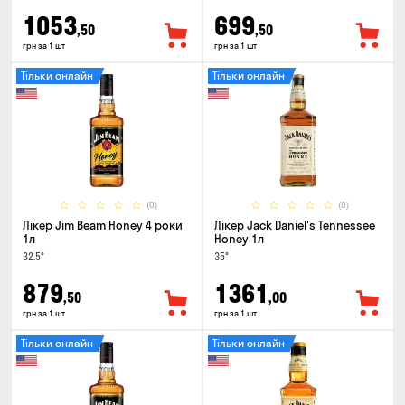
1053
699
,50
,50
грн за 1 шт
грн за 1 шт
Тільки онлайн
Тільки онлайн
(0)
(0)
Лікер Jim Beam Honey 4 роки
Лікер Jack Daniel's Tennessee
1л
Honey 1л
32.5°
35°
879
1361
,50
,00
грн за 1 шт
грн за 1 шт
Тільки онлайн
Тільки онлайн