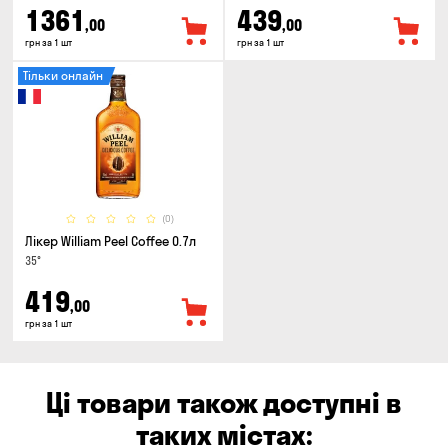
1361
439
,00
,00
грн за 1 шт
грн за 1 шт
Тільки онлайн
(0)
Лікер William Peel Coffee 0.7л
35°
419
,00
грн за 1 шт
Ці товари також доступні в
таких містах: