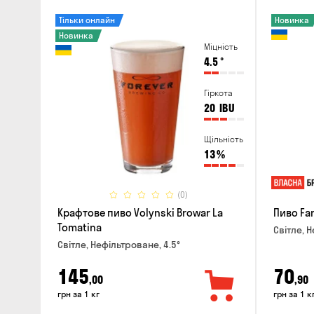
Тільки онлайн
Новинка
Новинка
Міцність
4.5
°
Гіркота
20
IBU
Щільність
13
%
(0)
Крафтове пиво Volynski Browar La
Пиво Fa
Tomatina
Світле, Н
Світле, Нефільтроване, 4.5°
145
70
,00
,90
грн за 1 кг
грн за 1 к