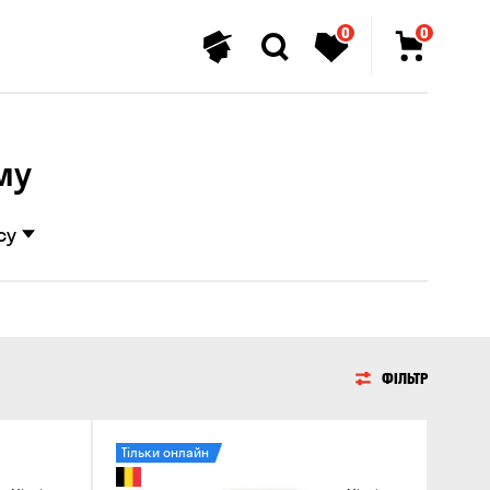
0
0
му
су
ФІЛЬТР
Тільки онлайн