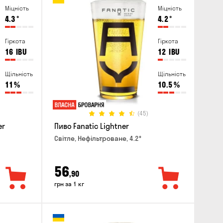
Міцність
Міцність
4.3
°
4.2
°
Гіркота
Гіркота
16
IBU
12
IBU
Щільність
Щільність
11
%
10.5
%
(45)
er
Пиво Fanatic Lightner
Світле, Нефільтроване, 4.2°
56
,90
грн за 1 кг