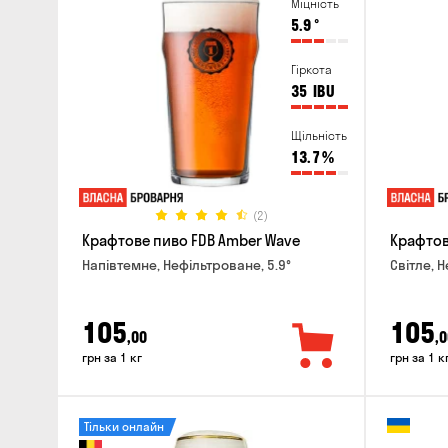
Міцність
5.9
°
Гіркота
35
IBU
Щільність
13.7
%
(2)
Крафтове пиво FDB Amber Wave
Крафтове
Напівтемне, Нефільтроване, 5.9°
Світле, 
105
105
,00
,0
грн за 1 кг
грн за 1 к
Тільки онлайн