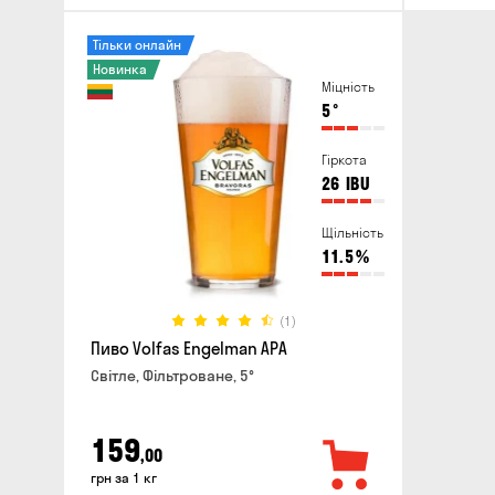
Тільки онлайн
Новинка
Міцність
5
°
Гіркота
26
IBU
Щільність
11.5
%
(1)
Пиво Volfas Engelman APA
Світле, Фільтроване, 5°
159
,00
грн за 1 кг