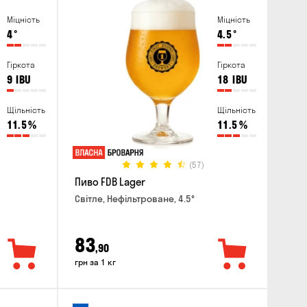
Міцність
Міцність
4
°
4.5
°
Гіркота
Гіркота
9
IBU
18
IBU
Щільність
Щільність
11.5
%
11.5
%
(57)
Пиво FDB Lager
Світле, Нефільтроване, 4.5°
83
,90
грн за 1 кг