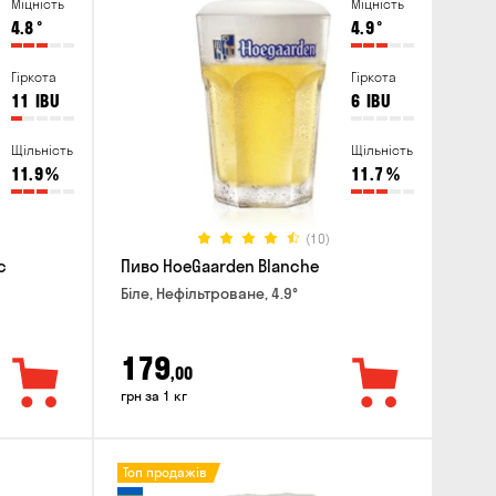
Міцність
Міцність
4.8
°
4.9
°
Гіркота
Гіркота
11
IBU
6
IBU
Щільність
Щільність
11.9
%
11.7
%
(10)
c
Пиво HoeGaarden Blanche
Біле, Нефільтроване, 4.9°
179
,00
грн за 1 кг
Топ продажів