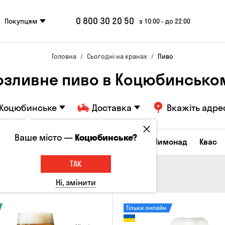
0 800 30 20 50
Покупцям
з 10:00 - до 22:00
Головна
Сьогодні на кранах
Пиво
озливне пиво в Коцюбинсько
Коцюбинське
Доставка
Вкажіть адре
Ваше місто —
Коцюбинське?
Всі товари
Пиво
Сидр
Вино
Лимонад
Квас
ТАК
Ні, змінити
Тільки онлайн