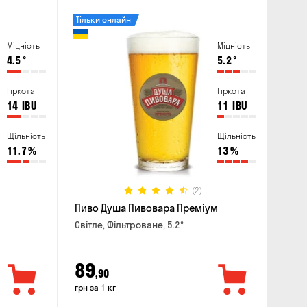
Тільки онлайн
Міцність
Міцність
4.5
°
5.2
°
Гіркота
Гіркота
14
IBU
11
IBU
Щільність
Щільність
11.7
%
13
%
(2)
Пиво Душа Пивовара Преміум
Світле, Фільтроване, 5.2°
89
,90
грн за 1 кг