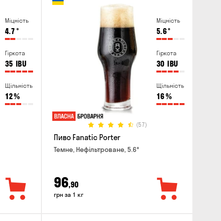
Міцність
Міцність
4.7
°
5.6
°
Гіркота
Гіркота
35
IBU
30
IBU
Щільність
Щільність
12
%
16
%
(57)
Пиво Fanatic Porter
Темне, Нефільтроване, 5.6°
96
,90
грн за 1 кг