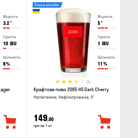
Тільки онлайн
Міцність
Міцність
3.2
°
5
°
Гіркота
Гіркота
10
IBU
1
IBU
Щільність
Щільність
8
%
11
%
(5)
Lager
Крафтове пиво 2085-HS Dark Cherry
Напівтемне, Нефільтроване, 5°
149
,00
грн за 1 кг