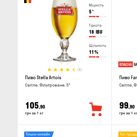
Міцність
5
°
Гіркота
18
IBU
Щільність
11
%
(4)
Пиво Stella Artois
Пиво Fa
Світле, Фільтроване, 5°
Світле, Ф
105
99
,90
,90
грн за 1 кг
грн за 1 к
Тільки онлайн
Топ прод