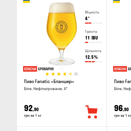
Міцність
4
°
Гіркота
11
IBU
Щільність
12.5
%
(8)
Пиво Fanatic «Бланшер»
Пиво Fan
Біле, Нефільтроване, 4°
Біле, Неф
92
96
,90
,90
грн за 1 кг
грн за 1 к