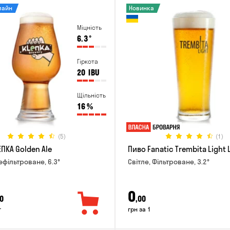
лайн
Новинка
Міцність
6.3
°
Гіркота
20
IBU
Щільність
16
%
(5)
(1)
ПКА Golden Ale
Пиво Fanatic Trembita Light 
ефільтроване, 6.3°
Світле, Фільтроване, 3.2°
0
0
,00
г
грн за 1