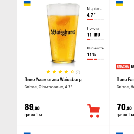
Міцність
4.7
°
Гіркота
11
IBU
Щільність
11
%
(7)
Пиво Уманьпиво Waissburg
Пиво Fa
Світле, Фільтроване, 4.7°
Світле, Н
89
70
,90
,90
грн за 1 кг
грн за 1 к