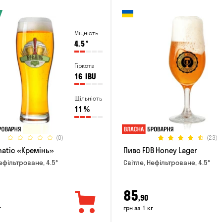
Міцність
4.5
°
Гіркота
16
IBU
Щільність
11
%
(0)
(23)
natic «Кремінь»
Пиво FDB Honey Lager
ефільтроване, 4.5°
Світле, Нефільтроване, 4.5°
85
,90
г
грн за 1 кг