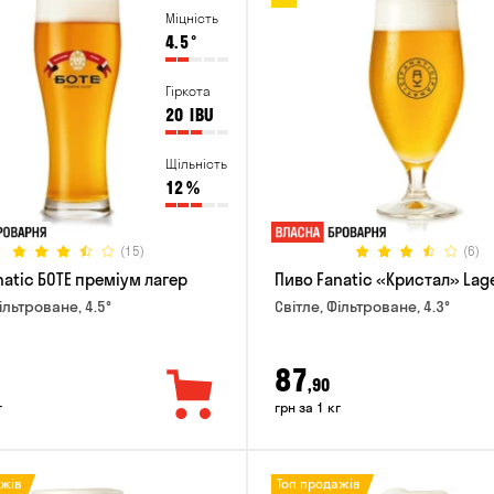
Міцність
4.5
°
Гіркота
20
IBU
Щільність
12
%
(15)
(6)
natic БОТЕ преміум лагер
Пиво Fanatic «Кристал» Lag
ільтроване, 4.5°
Світле, Фільтроване, 4.3°
87
,90
г
грн за 1 кг
ажів
Топ продажів