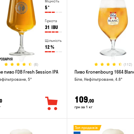
Міцність
5
°
Гіркота
31
IBU
Щільність
12
%
(6)
(112)
 пиво FDB Fresh Session IPA
Пиво Kronenbourg 1664 Blan
Нефільтроване, 5°
Біле, Нефільтроване, 4.8°
109
0
,00
г
грн за 1 кг
Топ продажів