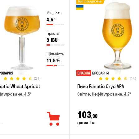
Топ продажів
Міцність
4.5
°
Гіркота
9
IBU
Щільність
11.5
%
(21)
(44)
atic Wheat Apricot
Пиво Fanatic Cryo APA
ільтроване, 4.5°
Світле, Нефільтроване, 4.7°
103
,90
г
грн за 1 кг