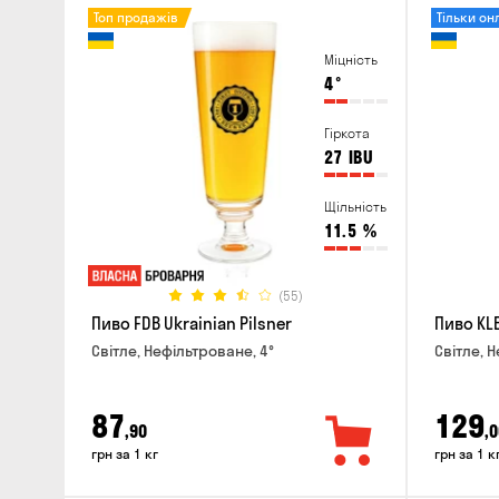
Топ продажів
Тільки он
Міцність
4
°
Гіркота
27
IBU
Щільність
11.5
%
(55)
Пиво FDB Ukrainian Pilsner
Пиво KLE
Світле, Нефільтроване, 4°
Світле, Н
87
129
,90
,0
грн за 1 кг
грн за 1 к