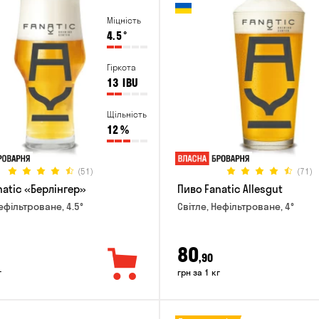
Міцність
4.5
°
Гіркота
13
IBU
Щільність
12
%
(51)
(71)
natic «Берлінгер»
Пиво Fanatic Allesgut
ефільтроване, 4.5°
Світле, Нефільтроване, 4°
80
,90
г
грн за 1 кг