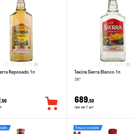
(0)
(0)
ierra Reposado 1л
Текіла Sierra Blanco 1л
38°
9
689
,50
,50
т
грн за 1 шт
лайн
Тільки онлайн