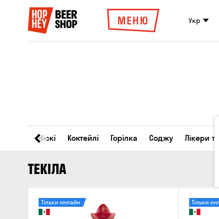
МЕНЮ
Укр
Вино
Віскі
Коктейлі
Горілка
Соджу
Лікери т
ТЕКІЛА
Тільки онлайн
Тільки он