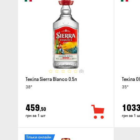
(0)
Текіла Sierra Blanco 0.5л
Текіла O
38°
35°
459
103
,50
грн за 1 шт
грн за 1 ш
Тільки онлайн