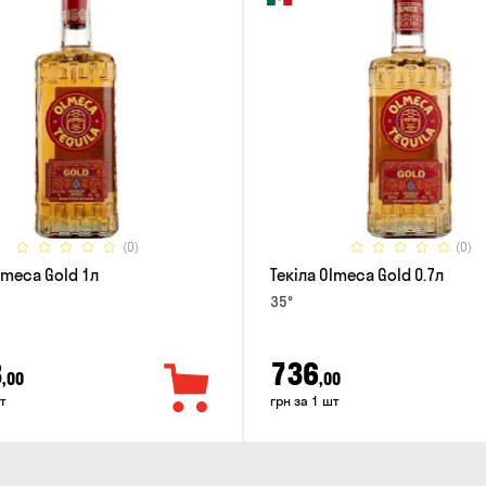
(0)
(0)
lmeca Gold 1л
Текіла Olmeca Gold 0.7л
35°
3
736
,00
,00
т
грн за 1 шт