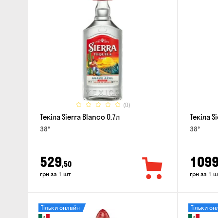
(0)
Текіла Sierra Blanco 0.7л
Текіла S
38°
38°
529
109
,50
грн за 1 шт
грн за 1 ш
Тільки онлайн
Тільки он