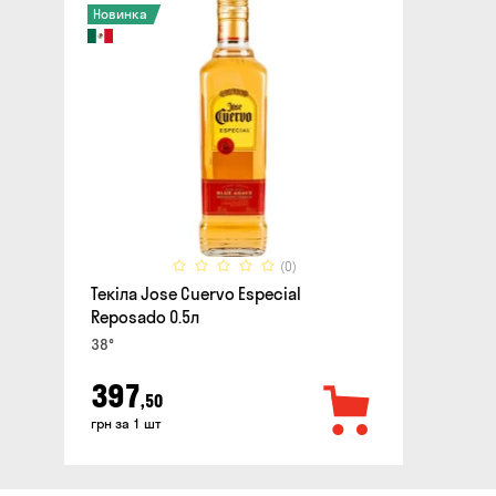
Новинка
(0)
Текіла Jose Cuervo Especial
Reposado 0.5л
38°
397
,50
грн за 1 шт