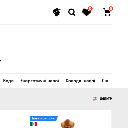
0
0
Вода
Енергетичні напої
Солодкі напої
Сік
ФІЛЬТР
Тільки онлайн