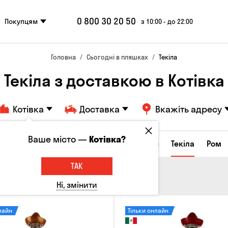
0 800 30 20 50
Покупцям
з 10:00 - до 22:00
Головна
Сьогодні в пляшках
Текіла
Текіла з доставкою в Котівка
Котівка
Доставка
Вкажіть адресу
Ваше місто —
Котівка?
а настоянки
Коньяки та бренді
Джин
Текіла
Ром
ТАК
Ні, змінити
лайн
Тільки онлайн