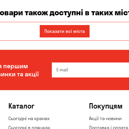
товари також доступні в таких міс
Запоріжжя
Кам'янське
Київ
Показати всі міста
Одеса
Олександрівка
Чорноморськ
я першим
инки та акції
Каталог
Покупцям
Сьогодні на кранах
Акції та новини
Сьогодні в пляшках
Доставка і оплата