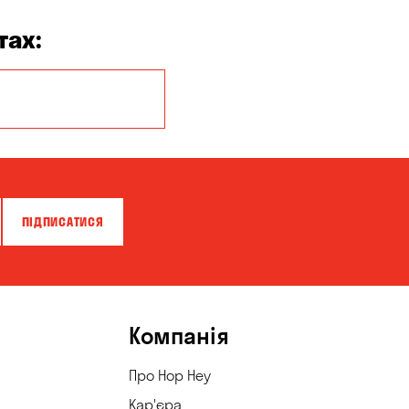
тах:
Кропивницький
ПІДПИСАТИСЯ
Компанія
Про Hop Hey
Кар'єра