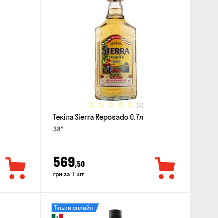
(0)
Текіла Sierra Reposado 0.7л
38°
569
,50
грн за 1 шт
Тільки онлайн