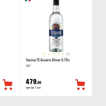
(0)
Текіла TE Quiero Silver 0.75л
38°
479
,00
грн за 1 шт