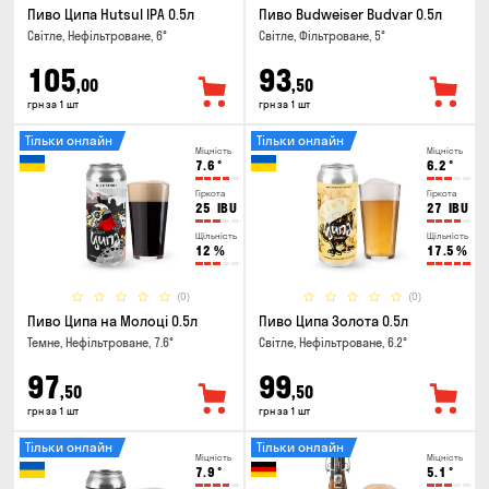
Пиво Ципа Hutsul IPA 0.5л
Пиво Budweiser Budvar 0.5л
Світле, Нефільтроване, 6°
Світле, Фільтроване, 5°
105
93
,00
,50
грн за 1 шт
грн за 1 шт
Тільки онлайн
Тільки онлайн
Міцність
Міцність
7.6
°
6.2
°
Гіркота
Гіркота
25
IBU
27
IBU
Щільність
Щільність
12
%
17.5
%
(0)
(0)
Пиво Ципа на Молоці 0.5л
Пиво Ципа Золота 0.5л
Темне, Нефільтроване, 7.6°
Світле, Нефільтроване, 6.2°
97
99
,50
,50
грн за 1 шт
грн за 1 шт
Тільки онлайн
Тільки онлайн
Міцність
Міцність
7.9
°
5.1
°