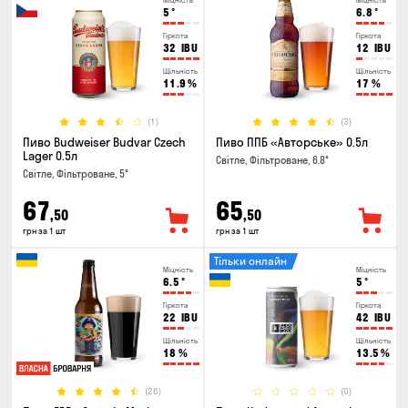
Міцність
Міцність
5
°
6.8
°
Гіркота
Гіркота
32
IBU
12
IBU
Щільність
Щільність
11.9
%
17
%
(1)
(3)
Пиво Budweiser Budvar Czech
Пиво ППБ «Авторське» 0.5л
Lager 0.5л
Світле, Фільтроване, 6.8°
Світле, Фільтроване, 5°
67
65
,50
,50
грн за 1 шт
грн за 1 шт
Тільки онлайн
Міцність
Міцність
6.5
°
5
°
Гіркота
Гіркота
22
IBU
42
IBU
Щільність
Щільність
18
%
13.5
%
(26)
(0)