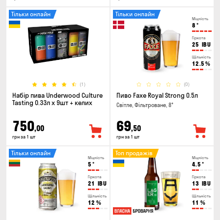
Тільки онлайн
Тільки онлайн
Міцність
8
°
Гіркота
25
IBU
Щільність
12.5
%
(1)
(0)
Набір пива Underwood Culture
Пиво Faxe Royal Strong 0.5л
Tasting 0.33л x 9шт + келих
Світле, Фільтроване, 8°
750
69
,00
,50
грн за 1 шт
грн за 1 шт
Тільки онлайн
Топ продажів
Міцність
Міцність
5
°
4.5
°
Гіркота
Гіркота
21
IBU
13
IBU
Щільність
Щільність
12
%
11
%