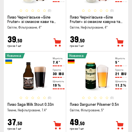
(0)
(0)
Пиво Чернігівське «Біле
Пиво Чернігівське «Біле
Fruter» зі смаком кави та
Fruter» зі смаком кавуна та
апельсину 0.5л
м'яти 0.5л
Світле, Фільтроване, 4°
Світле, Нефільтроване, 4°
39
39
,50
,50
грн за 1 шт
грн за 1 шт
Новинка
Новинка
Міцність
Міцність
7.4
°
5
°
Гіркота
Гіркота
30
IBU
21
IBU
Щільність
Щільність
19
%
11.2
%
(0)
(0)
Пиво Saga Milk Stout 0.33л
Пиво Darguner Pilsener 0.5л
Темне, Нефільтроване, 7.4°
Світле, Фільтроване, 5°
37
49
,50
,50
грн за 1 шт
грн за 1 шт