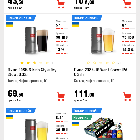
43
107
,50
,00
грн за 1 шт
грн за 1 шт
Тільки онлайн
Тільки онлайн
Міцність
Міцність
5
°
6
°
Гіркота
Гіркота
30
IBU
75
IBU
Щільність
Щільність
13
%
14.3
%
(1)
(0)
Пиво 2085-6 Irish Style Dry
Пиво 2085-19 West Coast IPA
Stout 0.33л
0.33л
Темне, Нефільтроване, 5°
Світле, Нефільтроване, 6°
69
111
,50
,00
грн за 1 шт
грн за 1 шт
Тільки онлайн
Тільки онлайн
Міцність
Новинка
5.3
°
Гіркота
30
IBU
Щільність