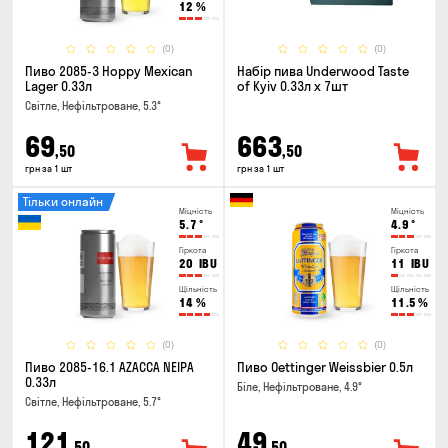
12
%
(0)
(0)
Пиво 2085-3 Hoppy Mexican
Набір пива Underwood Taste
Lager 0.33л
of Kyiv 0.33л x 7шт
Світле, Нефільтроване, 5.3°
69
663
,50
,50
грн за 1 шт
грн за 1 шт
Тільки онлайн
Міцність
Міцність
5.7
°
4.9
°
Гіркота
Гіркота
20
IBU
11
IBU
Щільність
Щільність
14
%
11.5
%
(0)
(0)
Пиво 2085-16.1 AZACCA NEIPA
Пиво Oettinger Weissbier 0.5л
0.33л
Біле, Нефільтроване, 4.9°
Світле, Нефільтроване, 5.7°
121
49
,50
,50