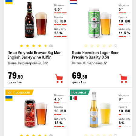
Міцність
Міцність
8.5
°
5
°
Гіркота
Гіркота
35
IBU
19
IBU
Щільність
Щільність
23
%
11.5
%
(3)
(0)
Пиво Volynski Browar Big Man
Пиво Heineken Lager Beer
English Barleywine 0.35л
Premium Quality 0.5л
Темне, Нефільтроване, 8.5°
Світле, Фільтроване, 5°
79
69
,50
,50
грн за 1 шт
грн за 1 шт
Топ продажів
Новинка
Міцність
Міцність
4.5
°
0
°
Гіркота
Гіркота
20
IBU
10
IBU
Щільність
Щільність
13
%
6
%
(5)
(0)