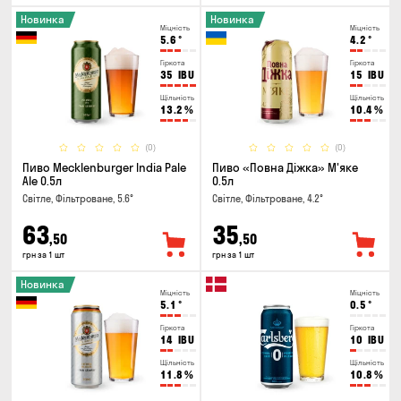
Новинка
Новинка
Міцність
Міцність
5.6
°
4.2
°
Гіркота
Гіркота
35
IBU
15
IBU
Щільність
Щільність
13.2
%
10.4
%
(0)
(0)
Пиво Mecklenburger India Pale
Пиво «Повна Діжка» М'яке
Ale 0.5л
0.5л
Світле, Фільтроване, 5.6°
Світле, Фільтроване, 4.2°
63
35
,50
,50
грн за 1 шт
грн за 1 шт
Новинка
Міцність
Міцність
5.1
°
0.5
°
Гіркота
Гіркота
14
IBU
10
IBU
Щільність
Щільність
11.8
%
10.8
%