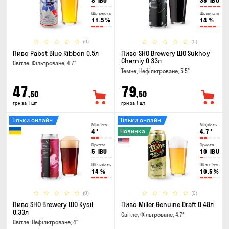
8
IBU
35
IBU
Щільність
Щільність
11.5
%
14
%
(0)
(0)
Пиво Pabst Blue Ribbon 0.5л
Пиво SHO Brewery ШО Sukhoy
Cherniy 0.33л
Світле, Фільтроване, 4.7°
Темне, Нефільтроване, 5.5°
47
79
,50
,50
грн за 1 шт
грн за 1 шт
Тільки онлайн
Тільки онлайн
Міцність
Міцність
Новинка
4
°
4.7
°
Гіркота
Гіркота
5
IBU
10
IBU
Щільність
Щільність
14
%
10.5
%
(0)
(0)
Пиво SHO Brewery ШО Kysil
Пиво Miller Genuine Draft 0.48л
0.33л
Світле, Фільтроване, 4.7°
Світле, Нефільтроване, 4°