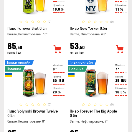
Щільність
Щільність
16.8
%
11
%
(0)
(0)
Пиво Forever Brat 0.5л
Пиво New Yorker 0.5л
Світле, Нефільтроване, 7.5°
Світле, Фільтроване, 4.5°
85
53
,50
,50
грн за 1 шт
грн за 1 шт
Тільки онлайн
Тільки онлайн
Міцність
Міцність
Новинка
Новинка
8
°
7
°
Гіркота
Гіркота
60
IBU
35
IBU
Щільність
Щільність
20
%
16.5
%
(0)
(0)
Пиво Volynski Browar Twelve
Пиво Forever The Big Apple
0.5л
0.5л
Світле, Нефільтроване, 8°
Світле, Нефільтроване, 7°