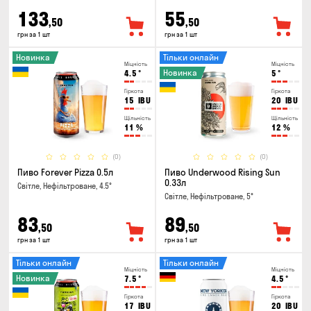
133
55
,50
,50
грн за 1 шт
грн за 1 шт
Новинка
Тільки онлайн
Міцність
Міцність
Новинка
4.5
°
5
°
Гіркота
Гіркота
15
IBU
20
IBU
Щільність
Щільність
11
%
12
%
(0)
(0)
Пиво Forever Pizza 0.5л
Пиво Underwood Rising Sun
0.33л
Світле, Нефільтроване, 4.5°
Світле, Нефільтроване, 5°
83
89
,50
,50
грн за 1 шт
грн за 1 шт
Тільки онлайн
Тільки онлайн
Міцність
Міцність
Новинка
7.5
°
4.5
°
Гіркота
Гіркота
17
IBU
20
IBU