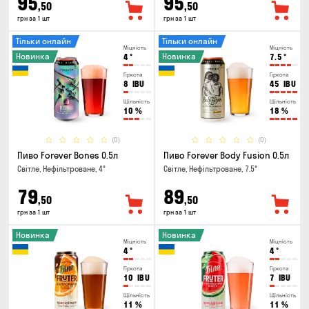
95
95
,50
,50
грн за 1 шт
грн за 1 шт
Тільки онлайн
Тільки онлайн
Міцність
Міцність
Новинка
Новинка
4
°
7.5
°
Гіркота
Гіркота
8
IBU
45
IBU
Щільність
Щільність
10
%
18
%
(0)
(0)
Пиво Forever Bones 0.5л
Пиво Forever Body Fusion 0.5л
Світле, Нефільтроване, 4°
Світле, Нефільтроване, 7.5°
79
89
,50
,50
грн за 1 шт
грн за 1 шт
Новинка
Новинка
Міцність
Міцність
4
°
4
°
Гіркота
Гіркота
10
IBU
7
IBU
Щільність
Щільність
11
%
11
%