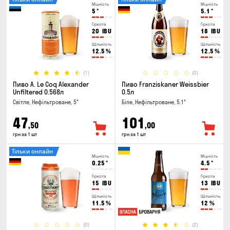
Міцність
Міцність
5
°
5.1
°
Гіркота
Гіркота
20
IBU
18
IBU
Щільність
Щільність
12.5
%
12.5
%
(1)
(0)
Пиво A. Le Coq Alexander
Пиво Franziskaner Weissbier
Unfiltered 0.568л
0.5л
Світле, Нефільтроване, 5°
Біле, Нефільтроване, 5.1°
47
101
,50
,00
грн за 1 шт
грн за 1 шт
Тільки онлайн
Міцність
Міцність
0.25
°
4.5
°
Гіркота
Гіркота
15
IBU
13
IBU
Щільність
Щільність
11.5
%
12
%
(0)
(2)