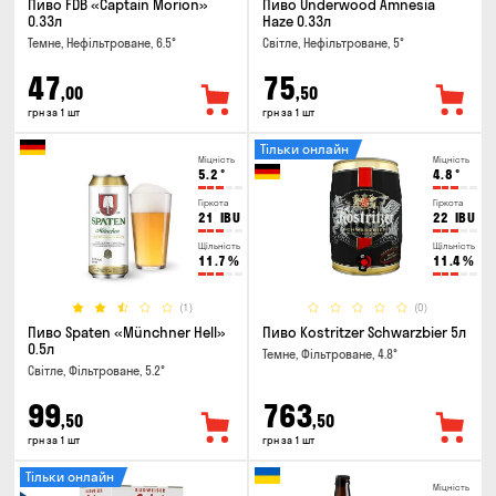
Пиво FDB «Captain Morion»
Пиво Underwood Amnesia
0.33л
Haze 0.33л
Темне, Нефільтроване, 6.5°
Світле, Нефільтроване, 5°
47
75
,00
,50
грн за 1 шт
грн за 1 шт
Тільки онлайн
Міцність
Міцність
5.2
°
4.8
°
Гіркота
Гіркота
21
IBU
22
IBU
Щільність
Щільність
11.7
%
11.4
%
(1)
(0)
Пиво Spaten «Münchner Hell»
Пиво Kostritzer Schwarzbier 5л
0.5л
Темне, Фільтроване, 4.8°
Світле, Фільтроване, 5.2°
99
763
,50
,50
грн за 1 шт
грн за 1 шт
Тільки онлайн
Міцність