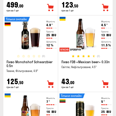
499
123
,00
,50
грн за 1 шт
грн за 1 шт
Тільки онлайн
Міцність
Міцність
4.9
°
4.5
°
Гіркота
Гіркота
25
IBU
13
IBU
Щільність
Щільність
12
%
11.5
%
(0)
(2)
Пиво Monchshof Schwarzbier
Пиво FDB «Mexican beer» 0.33л
0.5л
Світле, Нефільтроване, 4.5°
Темне, Фільтроване, 4.9°
125
43
,50
,00
грн за 1 шт
грн за 1 шт
Тільки онлайн
Міцність
Міцність
7
°
5
°
Гіркота
Гіркота
16
IBU
25
IBU