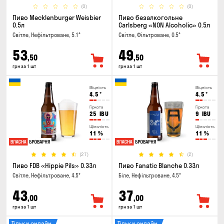
(0)
(0)
Пиво Mecklenburger Weisbier
Пиво безалкогольне
0.5л
Carlsberg «NON Alcoholic» 0.5л
Світле, Нефільтроване, 5.1°
Світле, Фільтроване, 0.5°
53
49
,50
,50
грн за 1 шт
грн за 1 шт
Міцність
Міцність
4.5
°
4.5
°
Гіркота
Гіркота
25
IBU
9
IBU
Щільність
Щільність
11
%
11
%
(27)
(2)
Пиво FDB «Hippie Pils» 0.33л
Пиво Fanatic Blanche 0.33л
Світле, Нефільтроване, 4.5°
Біле, Нефільтроване, 4.5°
43
37
,00
,00
грн за 1 шт
грн за 1 шт
Тільки онлайн
Тільки онлайн