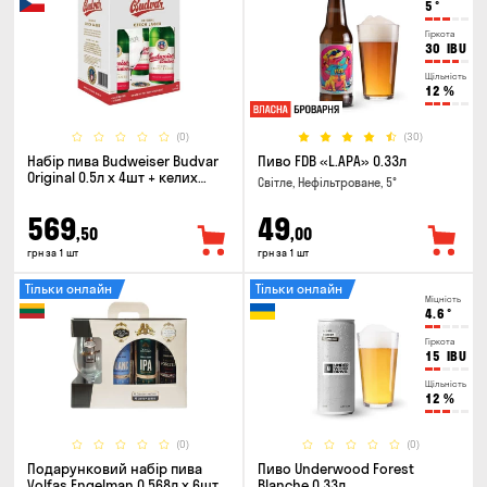
5
°
Гіркота
30
IBU
Щільність
12
%
(0)
(30)
Набір пива Budweiser Budvar
Пиво FDB «L.APA» 0.33л
Original 0.5л х 4шт + келих
Світле, Нефільтроване, 5°
0.33л
569
49
,50
,00
грн за 1 шт
грн за 1 шт
Тільки онлайн
Тільки онлайн
Міцність
4.6
°
Гіркота
15
IBU
Щільність
12
%
(0)
(0)
Подарунковий набір пива
Пиво Underwood Forest
Volfas Engelman 0.568л x 6шт +
Blanche 0.33л