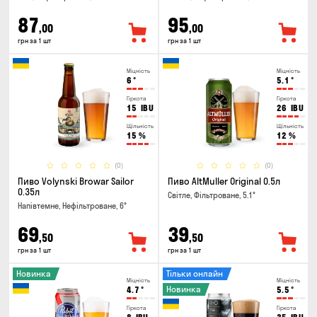
87
95
,00
,00
грн за 1 шт
грн за 1 шт
Міцність
Міцність
6
°
5.1
°
Гіркота
Гіркота
15
IBU
26
IBU
Щільність
Щільність
15
%
12
%
(0)
(0)
Пиво Volynski Browar Sailor
Пиво AltMuller Original 0.5л
0.35л
Світле, Фільтроване, 5.1°
Напівтемне, Нефільтроване, 6°
69
39
,50
,50
грн за 1 шт
грн за 1 шт
Новинка
Тільки онлайн
Міцність
Міцність
Новинка
4.7
°
5.5
°
Гіркота
Гіркота