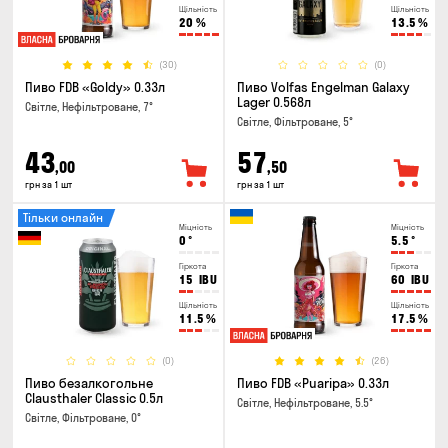
Щільність
Щільність
20
%
13.5
%
(30)
(0)
Пиво FDB «Goldy» 0.33л
Пиво Volfas Engelman Galaxy
Lager 0.568л
Світле, Нефільтроване, 7°
Світле, Фільтроване, 5°
43
57
,00
,50
грн за 1 шт
грн за 1 шт
Тільки онлайн
Міцність
Міцність
0
°
5.5
°
Гіркота
Гіркота
15
IBU
60
IBU
Щільність
Щільність
11.5
%
17.5
%
(0)
(26)
Пиво безалкогольне
Пиво FDB «Puaripa» 0.33л
Clausthaler Classic 0.5л
Світле, Нефільтроване, 5.5°
Світле, Фільтроване, 0°