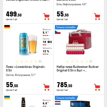
келих 0.568л
Біле, Нефільтроване, 4.6°
499
55
,50
,50
грн за 1 шт
грн за 1 шт
Тільки онлайн
Міцність
5.1
°
Гіркота
19
IBU
Щільність
12
%
(0)
(0)
Пиво «Lowenbrau Original»
Набір пива Budweiser Budvar
0.5л
Original 0.5л х 8шт +
термосумка
Світле, Фільтроване, 5.1°
55
785
,50
,50
грн за 1 шт
грн за 1 шт
Тільки онлайн
Міцність
4.4
°