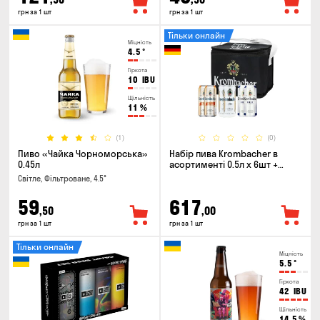
грн за 1 шт
грн за 1 шт
Тільки онлайн
Міцність
4.5
°
Гіркота
10
IBU
Щільність
11
%
(1)
(0)
Пиво «Чайка Чорноморська»
Набір пива Krombacher в
0.45л
асортименті 0.5л х 6шт +
термосумка
Світле, Фільтроване, 4.5°
59
617
,50
,00
грн за 1 шт
грн за 1 шт
Тільки онлайн
Міцність
5.5
°
Гіркота
42
IBU
Щільність
14.5
%