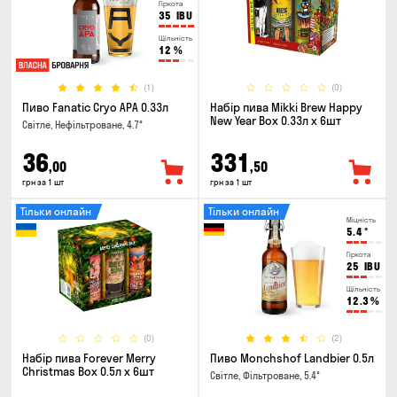
Гіркота
35
IBU
Щільність
12
%
(1)
(0)
Пиво Fanatic Cryo APA 0.33л
Набір пива Mikki Brew Happy
New Year Box 0.33л x 6шт
Світле, Нефільтроване, 4.7°
36
331
,00
,50
грн за 1 шт
грн за 1 шт
Тільки онлайн
Тільки онлайн
Міцність
5.4
°
Гіркота
25
IBU
Щільність
12.3
%
(0)
(2)
Набір пива Forever Merry
Пиво Monchshof Landbier 0.5л
Christmas Box 0.5л x 6шт
Світле, Фільтроване, 5.4°