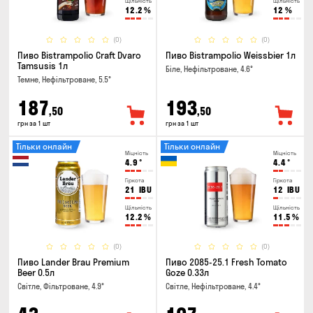
Щільність
Щільність
12.2
%
12
%
(0)
(0)
Пиво Bistrampolio Craft Dvaro
Пиво Bistrampolio Weissbier 1л
Tamsusis 1л
Біле, Нефільтроване, 4.6°
Темне, Нефільтроване, 5.5°
187
193
,50
,50
грн за 1 шт
грн за 1 шт
Тільки онлайн
Тільки онлайн
Міцність
Міцність
4.9
°
4.4
°
Гіркота
Гіркота
21
IBU
12
IBU
Щільність
Щільність
12.2
%
11.5
%
(0)
(0)
Пиво Lander Brau Premium
Пиво 2085-25.1 Fresh Tomato
Beer 0.5л
Goze 0.33л
Світле, Фільтроване, 4.9°
Світле, Нефільтроване, 4.4°