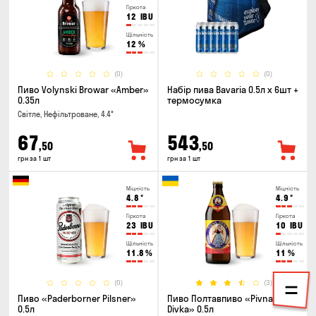
Гіркота
12
IBU
Щільність
12
%
(0)
(0)
Пиво Volynski Browar «Amber»
Набір пива Bavaria 0.5л х 6шт +
0.35л
термосумка
Світле, Нефільтроване, 4.4°
67
543
,50
,50
грн за 1 шт
грн за 1 шт
Міцність
Міцність
4.8
°
4.9
°
Гіркота
Гіркота
23
IBU
10
IBU
Щільність
Щільність
11.8
%
11
%
(0)
(3)
Пиво «Paderborner Pilsner»
Пиво Полтавпиво «Pivna
0.5л
Divka» 0.5л