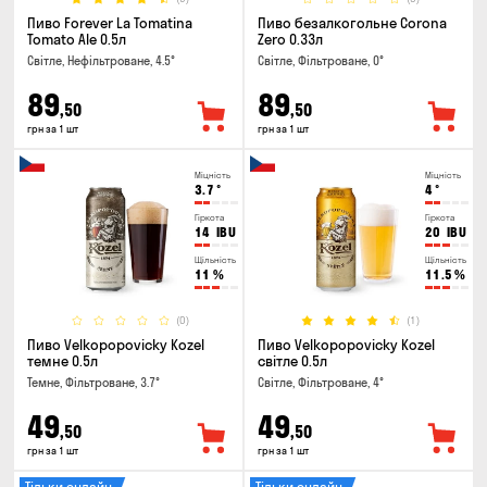
Пиво Forever La Tomatina
Пиво безалкогольне Corona
Tomato Ale 0.5л
Zero 0.33л
Світле, Нефільтроване, 4.5°
Світле, Фільтроване, 0°
89
89
,50
,50
грн за 1 шт
грн за 1 шт
Міцність
Міцність
3.7
°
4
°
Гіркота
Гіркота
14
IBU
20
IBU
Щільність
Щільність
11
%
11.5
%
(0)
(1)
Пиво Velkopopovicky Kozel
Пиво Velkopopovicky Kozel
темне 0.5л
світле 0.5л
Темне, Фільтроване, 3.7°
Світле, Фільтроване, 4°
49
49
,50
,50
грн за 1 шт
грн за 1 шт
Тільки онлайн
Тільки онлайн