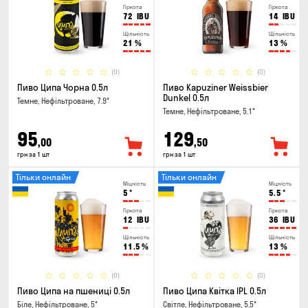
Гіркота
Гіркота
72
IBU
14
IBU
Щільність
Щільність
21
%
13
%
(0)
(0)
Пиво Ципа Чорна 0.5л
Пиво Kapuziner Weissbier
Dunkel 0.5л
Темне, Нефільтроване, 7.9°
Темне, Нефільтроване, 5.1°
95
129
,00
,50
грн за 1 шт
грн за 1 шт
Тільки онлайн
Тільки онлайн
Міцність
Міцність
5
°
5.5
°
Гіркота
Гіркота
12
IBU
36
IBU
Щільність
Щільність
11.5
%
13
%
(0)
(0)
Пиво Ципа на пшениці 0.5л
Пиво Ципа Квітка IPL 0.5л
Біле, Нефільтроване, 5°
Світле, Нефільтроване, 5.5°