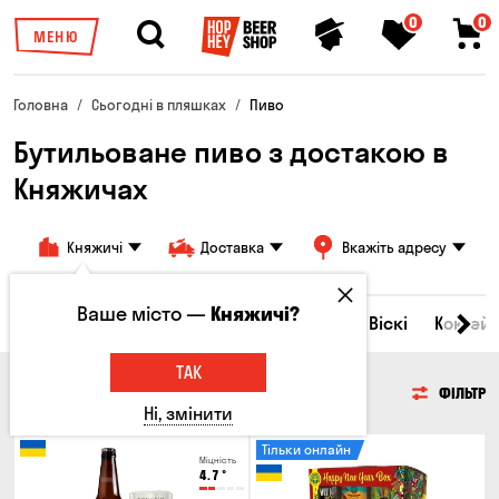
0
0
МЕНЮ
Головна
Сьогодні в пляшках
Пиво
Бутильоване пиво з достакою в
Княжичах
Княжичі
Доставка
Вкажіть адресу
Ваше місто —
Княжичі?
Всі товари
Пиво
Сидр
Вино
Віскі
Коктейл
ТАК
ПИВО
ФІЛЬТР
Ні, змінити
Тільки онлайн
Міцність
4.7
°