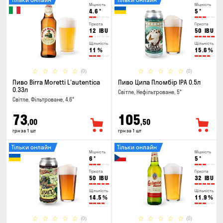
Міцність
Міцність
4.6
°
5
°
Гіркота
Гіркота
12
IBU
50
IBU
Щільність
Щільність
11
%
15.6
%
(0)
(0)
Пиво Birra Moretti L'autentica
Пиво Ципа Пломбір IPA 0.5л
0.33л
Світле, Нефільтроване, 5°
Світле, Фільтроване, 4.6°
73
105
,00
,50
грн за 1 шт
грн за 1 шт
Тільки онлайн
Тільки онлайн
Міцність
Міцність
6
°
5
°
Гіркота
Гіркота
50
IBU
32
IBU
Щільність
Щільність
14.5
%
11.9
%
(0)
(0)