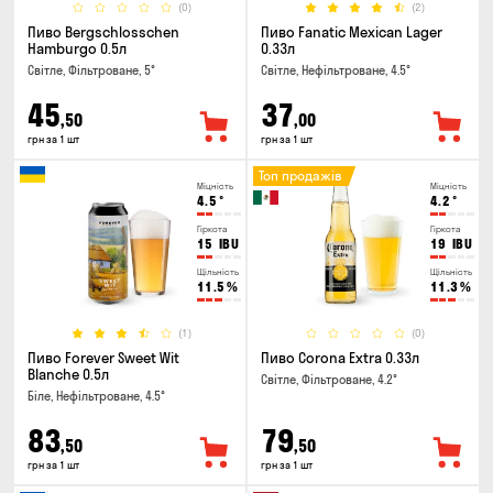
(0)
(2)
Пиво Bergschlosschen
Пиво Fanatic Mexican Lager
Hamburgo 0.5л
0.33л
Світле, Фільтроване, 5°
Світле, Нефільтроване, 4.5°
45
37
,50
,00
грн за 1 шт
грн за 1 шт
Топ продажів
Міцність
Міцність
4.5
°
4.2
°
Гіркота
Гіркота
15
IBU
19
IBU
Щільність
Щільність
11.5
%
11.3
%
(1)
(0)
Пиво Forever Sweet Wit
Пиво Corona Extra 0.33л
Blanche 0.5л
Світле, Фільтроване, 4.2°
Біле, Нефільтроване, 4.5°
83
79
,50
,50
грн за 1 шт
грн за 1 шт