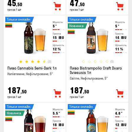
45
47
,50
,50
грн за 1 шт
грн за 1 шт
Тільки онлайн
Тільки онлайн
Міцність
Міцність
Новинка
5
°
5
°
Гіркота
Гіркота
15
IBU
14
IBU
Щільність
Щільність
12
%
11
%
(3)
(0)
Пиво Cannabis Semi-Dark 1л
Пиво Bistrampolio Craft Dvaro
Sviesusis 1л
Напівтемне, Нефільтроване, 5°
Світле, Нефільтроване, 5°
187
187
,50
,50
грн за 1 шт
грн за 1 шт
Тільки онлайн
Тільки онлайн
Міцність
Міцність
Новинка
5.5
°
4.6
°
Гіркота
Гіркота
16
IBU
12
IBU