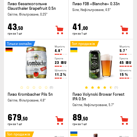
Пиво безалкогольне
Пиво FDB «Blanche» 0.33л
Clausthaler Grapefruit 0.5л
Біле, Нефільтроване, 4.5°
Світле, Фільтроване, 0.25°
43
41
,50
,00
грн за 1 шт
грн за 1 шт
Тільки онлайн
Топ продажів
Міцність
Міцність
4.8
°
5.7
°
Гіркота
Гіркота
23
IBU
45
IBU
Щільність
Щільність
11.2
%
15
%
(0)
(1)
Пиво Krombacher Pils 5л
Пиво Volynski Browar Forest
IPA 0.5л
Світле, Фільтроване, 4.8°
Світле, Нефільтроване, 5.7°
679
89
,50
,50
грн за 1 шт
грн за 1 шт
Топ продажів