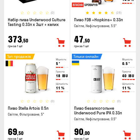
(0)
(28)
Набір пива Underwood Culture
Пиво FDB «Hopkins» 0.33л
Tasting 0.33л x 3шт + келих
Світле, Нефільтроване, 5.5°
373
47
,50
,50
грн за 1 шт
грн за 1 шт
Топ продажів
Тільки онлайн
Міцність
Міцність
5
°
0.5
°
Гіркота
Гіркота
18
IBU
40
IBU
Щільність
Щільність
11
%
11
%
(0)
(0)
Пиво Stella Artois 0.5л
Пиво безалкогольне
Underwood Pure IPA 0.33л
Світле, Фільтроване, 5°
Світле, Нефільтроване, 0.5°
69
90
,50
,00
грн за 1 шт
грн за 1 шт