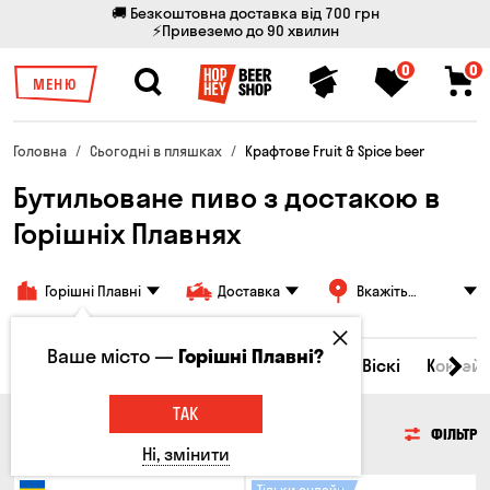
🚚 Безкоштовна доставка від 700 грн
⚡Привеземо до 90 хвилин
0
0
МЕНЮ
Головна
Сьогодні в пляшках
Крафтове Fruit & Spice beer
Бутильоване пиво з достакою в
Горішніх Плавнях
Горішні Плавні
Доставка
Вкажіть
адресу
Ваше місто —
Горішні Плавні?
Всі товари
Пиво
Сидр
Вино
Віскі
Коктейл
ТАК
ПИВО
ФІЛЬТР
Ні, змінити
Тільки онлайн