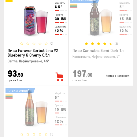
Міцність
Міцність
4.5
°
5
°
Гіркота
Гіркота
30
IBU
15
IBU
Щільність
Щільність
12
%
12
%
(0)
(3)
Пиво Forever Sorbet Line #2
Пиво Cannabis Semi-Dark 1л
Blueberry & Cherry 0.5л
Напівтемне, Нефільтроване, 5°
Світле, Нефільтроване, 4.5°
93
197
,50
,00
Немає в наявності
грн за 1 шт
грн за 1 шт
Тільки онлайн
Міцність
5
°
Гіркота
15
IBU
Щільність
12
%
(0)