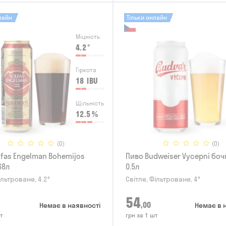
лайн
Тільки онлайн
Міцність
4.2
°
Гіркота
18
IBU
Щільність
12.5
%
(0)
(0)
lfas Engelman Bohemijos
Пиво Budweiser Vycepni боч
68л
0.5л
ільтроване, 4.2°
Світле, Фільтроване, 4°
54
,00
Немає в наявності
Немає в 
т
грн за 1 шт