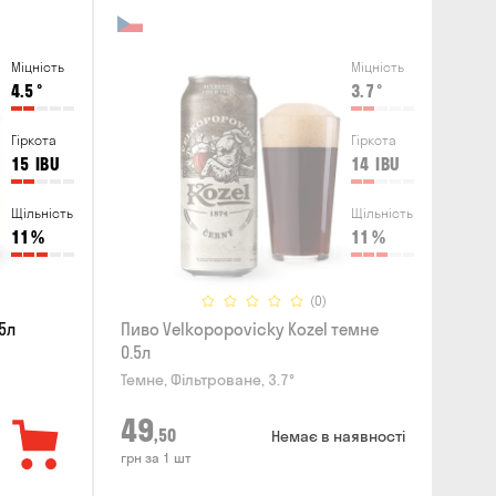
Міцність
Міцність
4.5
°
3.7
°
Гіркота
Гіркота
15
IBU
14
IBU
Щільність
Щільність
11
%
11
%
(0)
5л
Пиво Velkopopovicky Kozel темне
0.5л
Темне, Фільтроване, 3.7°
49
,50
Немає в наявності
грн за 1 шт