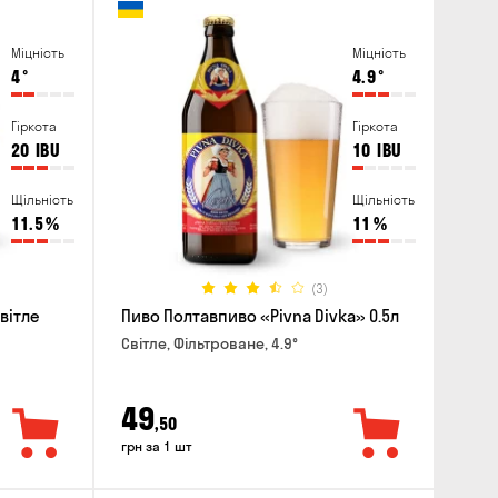
Міцність
Міцність
4
°
4.9
°
Гіркота
Гіркота
20
IBU
10
IBU
Щільність
Щільність
11.5
%
11
%
(3)
вітле
Пиво Полтавпиво «Pivna Divka» 0.5л
Світле, Фільтроване, 4.9°
49
,50
грн за 1 шт