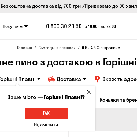
 Безкоштовна доставка від 700 грн
⚡Привеземо до 90 хви
0 800 30 20 50
Покупцям
з 10:00 - до 22:00
Головна
Сьогодні в пляшках
0.5 - 4.5 Фільтроване
не пиво з достакою в Горішн
Горішні Плавні
Доставка
Вкажіть адре
Ваше місто —
Горішні Плавні?
октейлі
Соджу
Лікери та настоянки
Коньяки та брен
ТАК
Ні, змінити