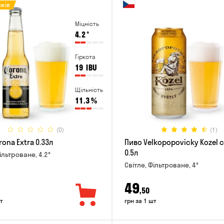
ажів
Міцність
4.2
°
Гіркота
19
IBU
Щільність
11.3
%
(0)
(1)
ona Extra 0.33л
Пиво Velkopopovicky Kozel с
0.5л
ільтроване, 4.2°
Світле, Фільтроване, 4°
49
,50
т
грн за 1 шт