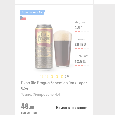
Тільки онлайн
Міцність
4.4
°
Гіркота
20
IBU
Щільність
12.5
%
(0)
Пиво Old Prague Bohemian Dark Lager
0.5л
Темне, Фільтроване, 4.4
48
,00
Немає в наявності
грн за 1 шт