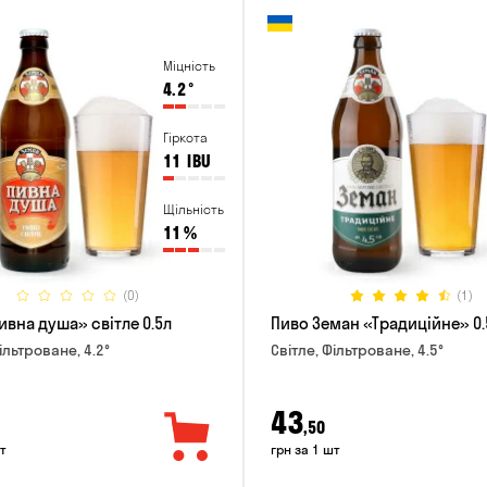
Міцність
4.2
°
Гіркота
11
IBU
Щільність
11
%
(0)
(1)
ивна душа» світле 0.5л
Пиво Земан «Традиційне» 0.
ільтроване, 4.2°
Світле, Фільтроване, 4.5°
43
,50
т
грн за 1 шт