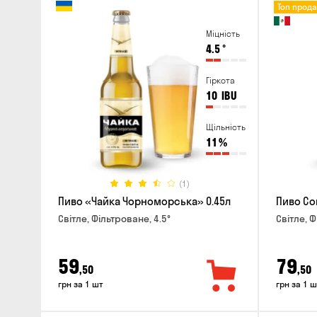
Топ прод
Міцність
4.5
°
Гіркота
10
IBU
Щільність
11
%
(1)
Пиво «Чайка Чорноморська» 0.45л
Пиво Cor
Світле, Фільтроване, 4.5°
Світле, Ф
59
79
,50
,50
грн за 1 шт
грн за 1 ш