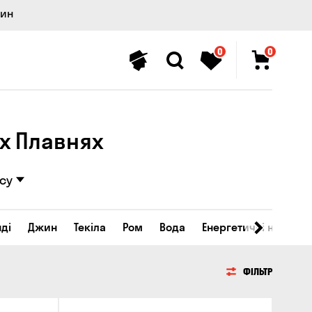
лин
0
0
іх Плавнях
су
ді
Джин
Текіла
Ром
Вода
Енергетичні напої
ФІЛЬТР