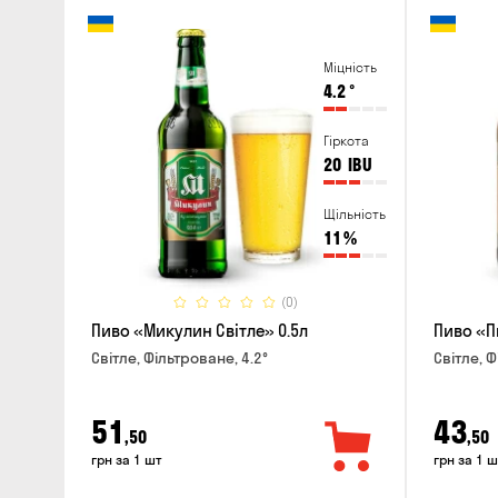
Міцність
4.2
°
Гіркота
20
IBU
Щільність
11
%
(0)
Пиво «Микулин Світле» 0.5л
Пиво «П
Світле, Фільтроване, 4.2°
Світле, Ф
51
43
,50
,50
грн за 1 шт
грн за 1 ш