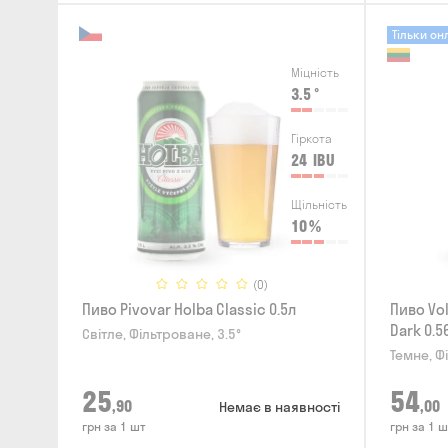
Тільки он
Міцність
3.5
°
Гіркота
24
IBU
Щільність
10
%
(0)
Пиво Pivovar Holba Classic 0.5л
Пиво Vo
Dark 0.5
Світле, Фільтроване, 3.5°
Темне, Ф
25
54
,90
,00
Немає в наявності
грн за 1 шт
грн за 1 ш