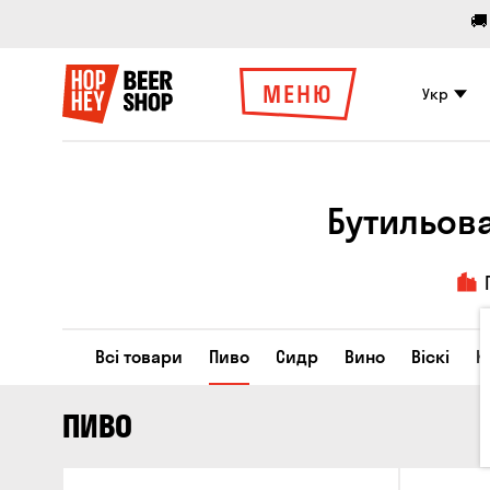
🚚
МЕНЮ
Укр
Бутильова
Всі товари
Пиво
Сидр
Вино
Віскі
К
ПИВО