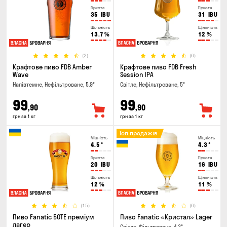
Гіркота
Гіркота
35
IBU
31
IBU
Щільність
Щільність
13.7
%
12
%
(2)
(6)
Крафтове пиво FDB Amber
Крафтове пиво FDB Fresh
Wave
Session IPA
Напівтемне, Нефільтроване, 5.9°
Світле, Нефільтроване, 5°
99
99
,90
,90
грн за 1 кг
грн за 1 кг
Топ продажів
Міцність
Міцність
4.5
°
4.3
°
Гіркота
Гіркота
20
IBU
16
IBU
Щільність
Щільність
12
%
11
%
(15)
(6)
Пиво Fanatic БОТЕ преміум
Пиво Fanatic «Кристал» Lager
лагер