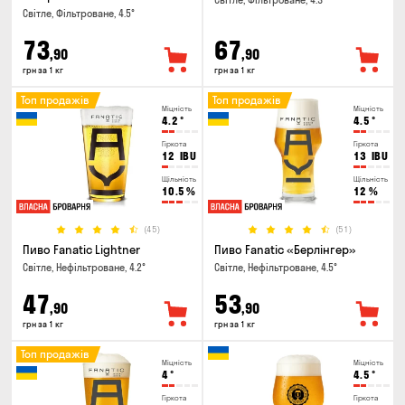
Світле, Фільтроване, 4.3°
Світле, Фільтроване, 4.5°
73
67
,90
,90
грн за 1 кг
грн за 1 кг
Топ продажів
Топ продажів
Міцність
Міцність
4.2
°
4.5
°
Гіркота
Гіркота
12
IBU
13
IBU
Щільність
Щільність
10.5
%
12
%
(45)
(51)
Пиво Fanatic Lightner
Пиво Fanatic «Берлінгер»
Світле, Нефільтроване, 4.2°
Світле, Нефільтроване, 4.5°
47
53
,90
,90
грн за 1 кг
грн за 1 кг
Топ продажів
Міцність
Міцність
4
°
4.5
°
Гіркота
Гіркота