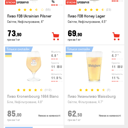
%
(55)
(23)
Пиво FDB Ukrainian Pilsner
Пиво FDB Honey Lager
Світле, Нефільтроване, 4°
Світле, Нефільтроване, 4.5°
73
69
,90
,90
грн за 1 кг
грн за 1 кг
Тільки онлайн
Тільки онлайн
Міцність
Міцність
4.8
°
4.7
°
Гіркота
Гіркота
11
IBU
11
IBU
Щільність
Щільність
11.9
%
11
%
(112)
(7)
Пиво Kronenbourg 1664 Blanc
Пиво Уманьпиво Waissburg
Біле, Нефільтроване, 4.8°
Світле, Фільтроване, 4.7°
85
62
,00
,50
Немає в наявності
Немає в наявності
грн за 1 кг
грн за 1 кг