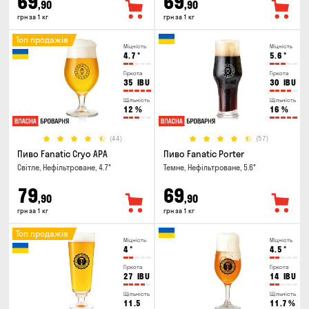
69
69
,90
,90
грн за 1 кг
грн за 1 кг
Топ продажів
Міцність
Міцність
4.7
°
5.6
°
Гіркота
Гіркота
35
IBU
30
IBU
Щільність
Щільність
12
%
16
%
(44)
(57)
Пиво Fanatic Cryo APA
Пиво Fanatic Porter
Світле, Нефільтроване, 4.7°
Темне, Нефільтроване, 5.6°
79
69
,90
,90
грн за 1 кг
грн за 1 кг
Топ продажів
Міцність
Міцність
4
°
4.5
°
Гіркота
Гіркота
27
IBU
14
IBU
Щільність
Щільність
11.5
11.7
%