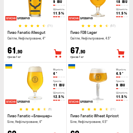
9
IBU
18
IBU
Щільність
Щільність
11.5
%
11.5
%
(71)
(57)
Пиво Fanatic Allesgut
Пиво FDB Lager
Світле, Нефільтроване, 4°
Світле, Нефільтроване, 4.5°
61
67
,90
,90
грн за 1 кг
грн за 1 кг
Міцність
Міцність
4
°
4.5
°
Гіркота
Гіркота
11
IBU
9
IBU
Щільність
Щільність
12.5
%
11.5
%
(8)
(21)
Пиво Fanatic «Бланшер»
Пиво Fanatic Wheat Apricot
Біле, Нефільтроване, 4°
Біле, Нефільтроване, 4.5°