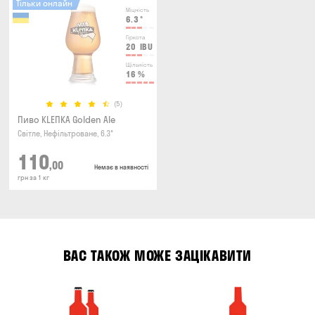
Тільки онлайн
Міцність
6.3
°
Гіркота
20
IBU
Щільність
16
%
(5)
Пиво KLEПКА Golden Ale
Світле, Нефільтроване, 6.3°
110
,00
Немає в наявності
грн за 1 кг
ВАС ТАКОЖ МОЖЕ ЗАЦІКАВИТИ