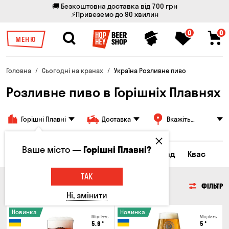
🚚 Безкоштовна доставка від 700 грн
⚡Привеземо до 90 хвилин
0
0
МЕНЮ
Головна
Сьогодні на кранах
Україна Розливне пиво
Розливне пиво в Горішніх Плавнях
Горішні Плавні
Доставка
Вкажіть
адресу
Ваше місто —
Горішні Плавні?
Всі товари
Пиво
Сидр
Лимонад
Квас
ТАК
ПИВО
ФІЛЬТР
Ні, змінити
Новинка
Новинка
Міцність
Міцність
5.9
°
5
°