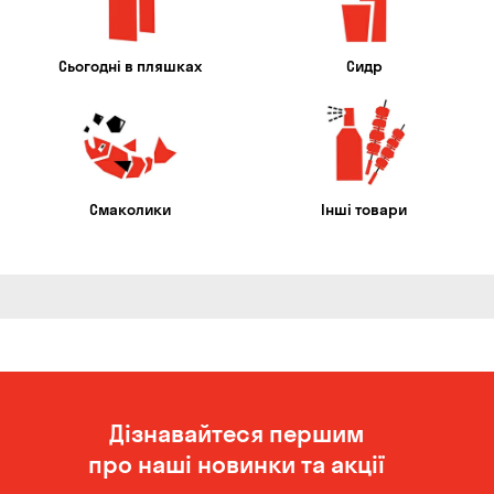
Сьогодні в пляшках
Сидр
Смаколики
Інші товари
Дізнавайтеся першим
про наші новинки та акції