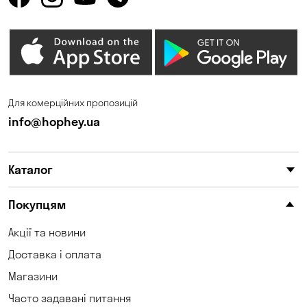
Горенка
Гостомель
Дмитрівка
Дніпро
Зазим’є
Запоріжжя
Калинівка
Кам'янське
Для комерційних пропозицій
Кам'яні Потоки
Карнаухівка
info@hophey.ua
Катеринівка
Келеберда
Каталог
Київ
Клинці
Княжичі
Корсунці
Покупцям
Котівка
Коцюбинське
Акції та новини
Доставка і оплата
Кошари
Красносілка
Магазини
Кременчук
Кривий Ріг
Часто задавані питання