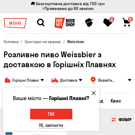
🚚 Безкоштовна доставка від 700 грн
⚡Привеземо до 90 хвилин
0
0
МЕНЮ
Головна
Сьогодні на кранах
Weissbier
Розливне пиво Weissbier з
доставкою в Горішніх Плавнях
Горішні Плавні
Доставка
Вкажіть
адресу
Ваше місто —
Горішні Плавні?
Всі товари
Пиво
Сидр
Лимонад
Квас
ТАК
ПИВО
ФІЛЬТР
Ні, змінити