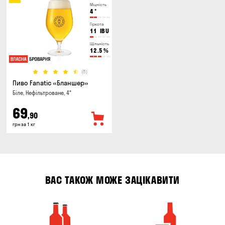
Міцність
4
°
Гіркота
11
IBU
Щільність
12.5
%
(8)
Пиво Fanatic «Бланшер»
Біле, Нефільтроване, 4°
69
,90
грн за 1 кг
ВАС ТАКОЖ МОЖЕ ЗАЦІКАВИТИ