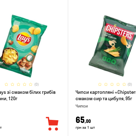
(0)
(0)
ys зі смаком білих грибів
Чипси картопляні «Chipster
ни, 120г
смаком сир та цибуля, 95г
Чипси
65
,00
т
грн за 1 шт