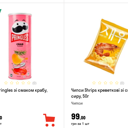
(0)
(0)
ingles зі смаком крабу,
Чипси Shrips креветкові зі
сиру, 50г
Чипси
99
0
,00
т
грн за 1 шт