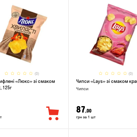
(0)
(0)
ифлені «Люкс» зі смаком
Чипси «Lays» зі смаком краб
, 125г
Чипси
87
,00
т
грн за 1 шт