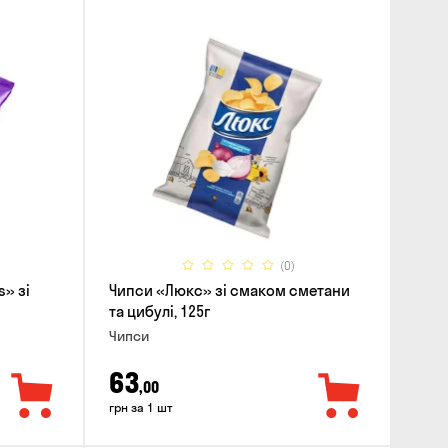
(0)
s» зі
Чипси «Люкс» зі смаком сметани
та цибулі, 125г
Чипси
63
,00
грн за 1 шт