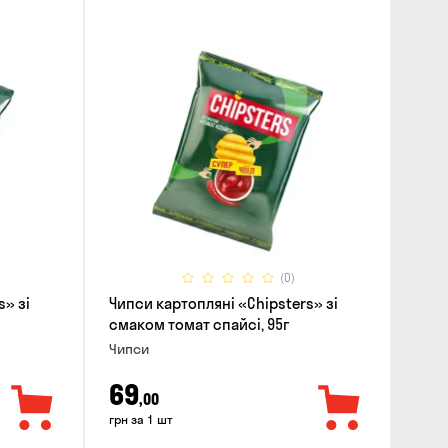
(0)
s» зі
Чипси картопляні «Chipsters» зі
смаком томат спайсі, 95г
Чипси
69
,00
грн за 1 шт