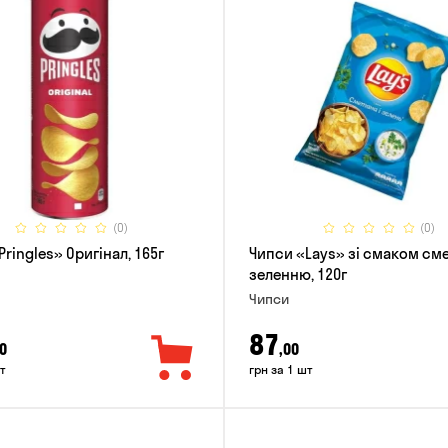
(0)
(0)
ringles» Оригінал, 165г
Чипси «Lays» зі смаком см
зеленню, 120г
Чипси
87
0
,00
т
грн за 1 шт