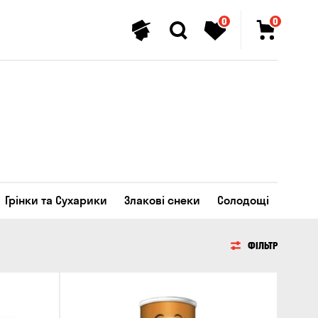
0
0
Грінки та Сухарики
Злакові снеки
Солодощі
ФІЛЬТР