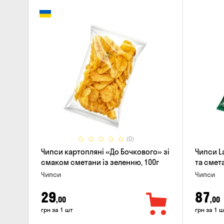
(0)
Чипси картоплянi «До Бочкового» зі
Чипси La
смаком сметани із зеленню, 100г
та смета
Чипси
Чипси
29
87
,00
,00
грн за 1 шт
грн за 1 ш