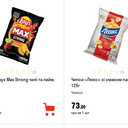
(0)
(0)
ys Max Strong чилі та лайм,
Чипси «Люкс» зі смаком па
125г
Чипси
73
,00
т
грн за 1 шт