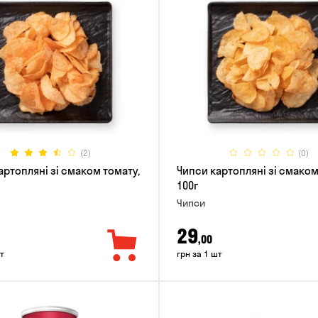
(2)
(0)
артопляні зі смаком томату,
Чипси картопляні зі смаком
100г
Чипси
29
,00
т
грн за 1 шт