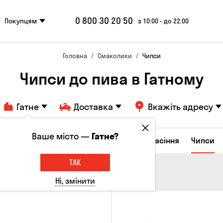
0 800 30 20 50
Покупцям
з 10:00 - до 22:00
Головна
Смаколики
Чипси
Чипси до пива в Гатному
Гатне
Доставка
Вкажіть адресу
Ваше місто —
Гатне?
ирні закуски
Горішки
Кукурудза
Насіння
Чипси
ТАК
Ні, змінити