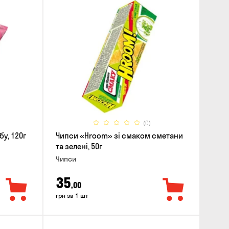
(0)
у, 120г
Чипси «Hroom» зі смаком сметани
та зелені, 50г
Чипси
35
,00
грн за 1 шт