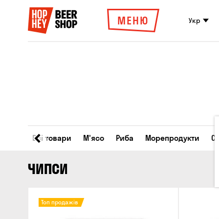
МЕНЮ
Укр
Всі товари
М'ясо
Риба
Морепродукти
С
ЧИПСИ
Топ продажів