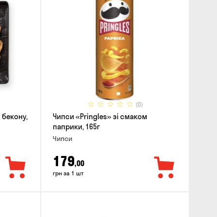
(0)
 бекону,
Чипси «Pringles» зі смаком
паприки, 165г
Чипси
179
,00
грн за 1 шт