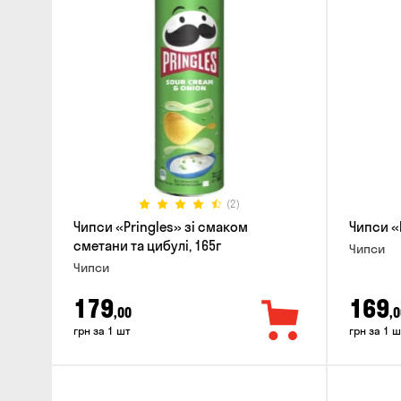
(2)
Чипси «Pringles» зі смаком
Чипси «P
сметани та цибулі, 165г
Чипси
Чипси
179
169
,00
,0
грн за 1 шт
грн за 1 ш