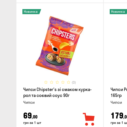
Новинка
Новинка
(0)
Чипси Chipster's зі смаком курка-
Чипси Pr
рол та соєвий соус 90г
165гр
Чипси
Чипси
69
179
,00
,0
грн за 1 шт
грн за 1 ш