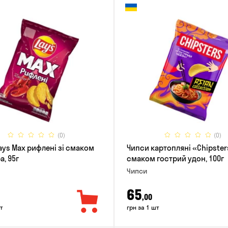
(0)
(0)
ays Max рифлені зі смаком
Чипси картопляні «Chipster
, 95г
смаком гострий удон, 100г
Чипси
65
,00
т
грн за 1 шт