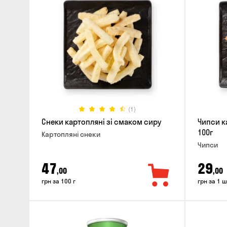
(1)
Снеки картопляні зі смаком сиру
Чипси к
100г
Картопляні снеки
Чипси
47
29
,00
,00
грн за 100 г
грн за 1 ш