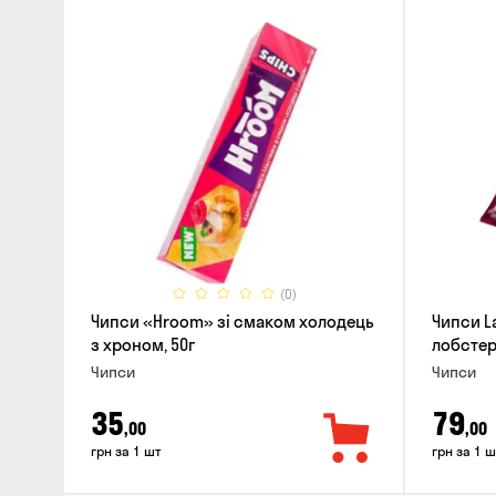
(0)
Чипси «Hroom» зі смаком холодець
Чипси L
з хроном, 50г
лобстера
Чипси
Чипси
35
79
,00
,00
грн за 1 шт
грн за 1 ш