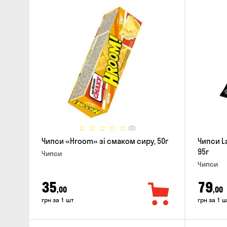
(0)
Чипси «Hroom» зі смаком сиру, 50г
Чипси La
95г
Чипси
Чипси
35
79
,00
,00
грн за 1 шт
грн за 1 ш