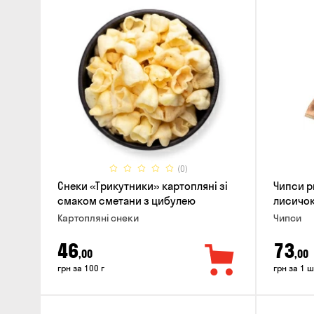
(0)
Снеки «Трикутники» картопляні зі
Чипси р
смаком сметани з цибулею
лисичок
Картопляні снеки
Чипси
46
73
,00
,00
грн за 100 г
грн за 1 ш