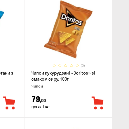
(0)
етани з
Чипси кукурудзяні «Doritos» зі
смаком сиру, 100г
Чипси
79
,00
грн за 1 шт