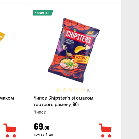
Новинка
(0)
 смаком
Чипси Chipster's зі смаком
гострого рамену, 90г
Чипси
69
,00
грн за 1 шт