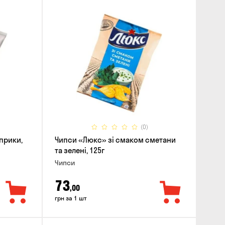
(0)
прики,
Чипси «Люкс» зі смаком сметани
та зелені, 125г
Чипси
73
,00
грн за 1 шт