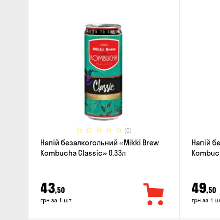
(0)
Напій безалкогольний «Mikki Brew
Напій б
Kombucha Classic» 0.33л
Kombuch
43
49
,50
,50
грн за 1 шт
грн за 1 ш