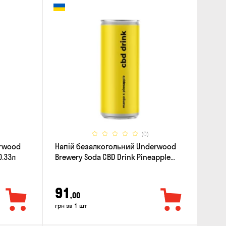
(0)
erwood
Напій безалкогольний Underwood
0.33л
Brewery Soda CBD Drink Pineapple
Mango 0.33л
91
,00
грн за 1 шт