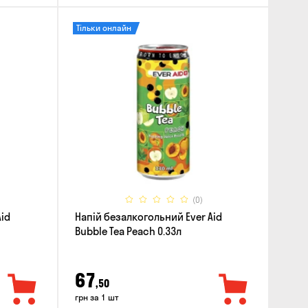
Тільки онлайн
(0)
Aid
Напій безалкогольний Ever Aid
Bubble Tea Peach 0.33л
67
,50
грн за 1 шт