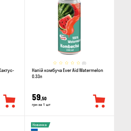
(0)
Кактус-
Напій комбуча Ever Aid Watermelon
0.33л
59
,50
грн за 1 шт
Новинка