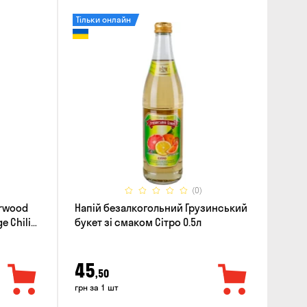
Тільки онлайн
(0)
erwood
Напій безалкогольний Грузинський
e Chili
букет зі смаком Сітро 0.5л
45
,50
грн за 1 шт