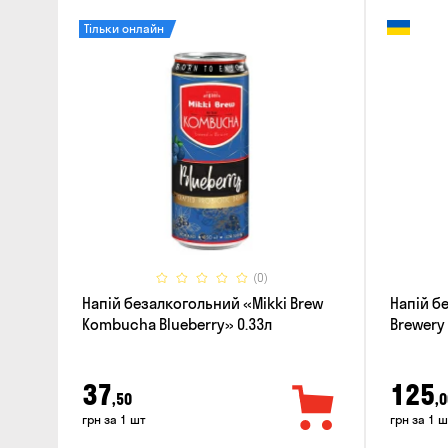
Тільки онлайн
(0)
Напій безалкогольний «Mikki Brew
Напій б
Kombucha Blueberry» 0.33л
Brewery 
Bergamo
37
125
,50
,0
грн за 1 шт
грн за 1 ш