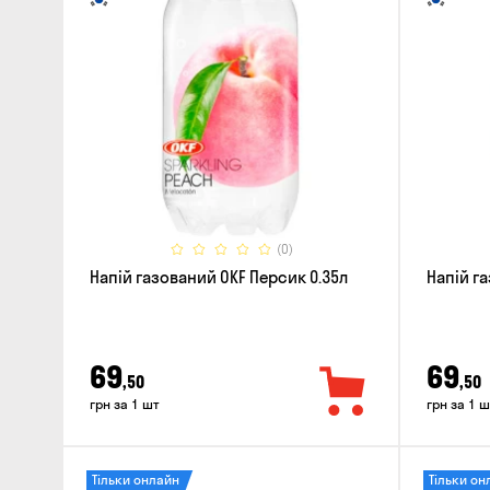
(0)
Напій газований OKF Персик 0.35л
Напій г
69
69
,50
,50
грн за 1 шт
грн за 1 ш
Тільки онлайн
Тільки он