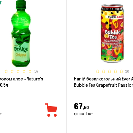
(0)
(0)
соком алое «Nature’s
Напій безалкогольний Ever 
 0.5л
Bubble Tea Grapefruit Passion
Mango 0.33л
67
,50
т
грн за 1 шт