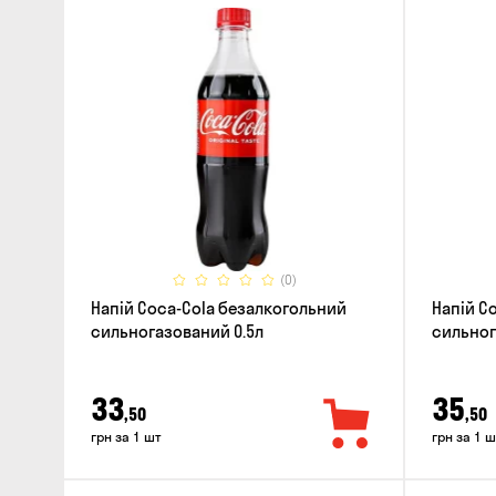
(0)
Напій Coca-Cola безалкогольний
Напій Co
сильногазований 0.5л
сильног
33
35
,50
,50
грн за 1 шт
грн за 1 ш