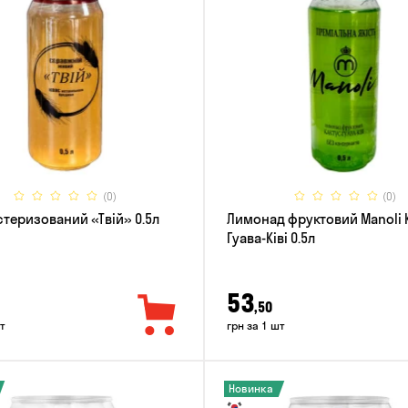
(0)
(0)
стеризований «Твій» 0.5л
Лимонад фруктовий Manoli 
Гуава-Ківі 0.5л
53
,50
т
грн за 1 шт
Новинка