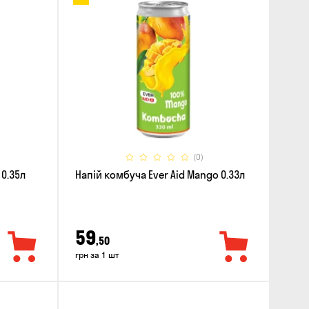
(0)
 0.35л
Напій комбуча Ever Aid Mango 0.33л
59
,50
грн за 1 шт