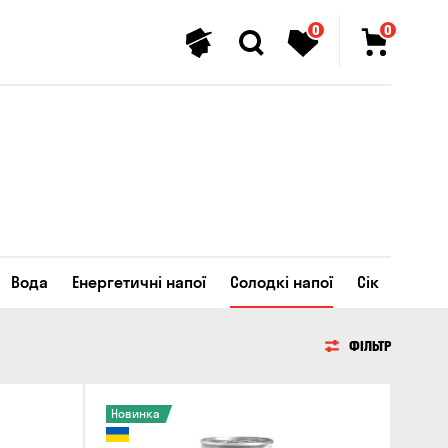
0
0
Вода
Енергетичні напої
Солодкі напої
Сік
ФІЛЬТР
Новинка