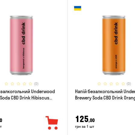
(0)
(0)
езалкогольний Underwood
Напій безалкогольний Und
Soda CBD Drink Hibiscus
Brewery Soda CBD Drink Orang
t 0.33л
0.33л
125
0
,00
т
грн за 1 шт