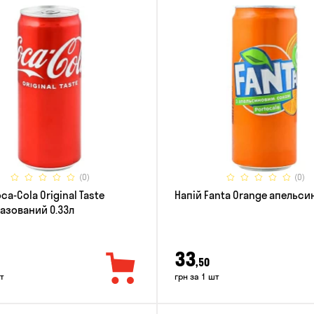
(0)
(0)
ca-Cola Original Taste
Напій Fanta Orange апельсин
азований 0.33л
33
,50
т
грн за 1 шт