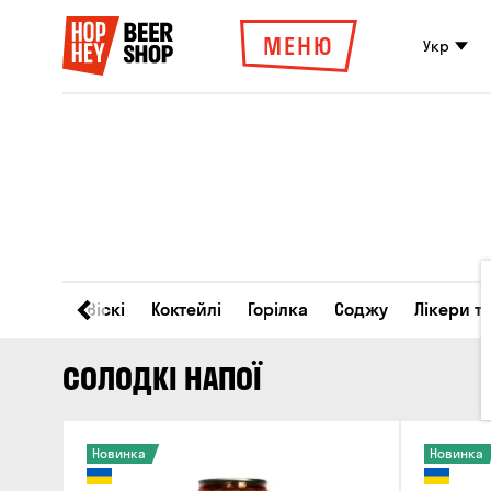
МЕНЮ
Укр
Вино
Віскі
Коктейлі
Горілка
Соджу
Лікери т
СОЛОДКІ НАПОЇ
Новинка
Новинка