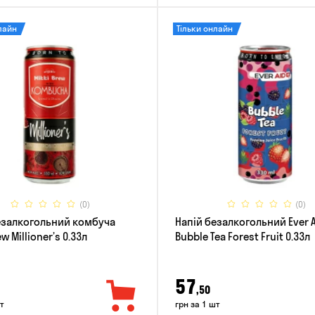
лайн
Тільки онлайн
(0)
(0)
езалкогольний комбуча
Напій безалкогольний Ever 
w Millioner’s 0.33л
Bubble Tea Forest Fruit 0.33л
57
,50
т
грн за 1 шт