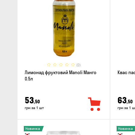
(0)
Лимонад фруктовий Manoli Манго
Квас па
0.5л
53
63
,50
,50
грн за 1 шт
грн за 1 ш
Новинка
Новинка