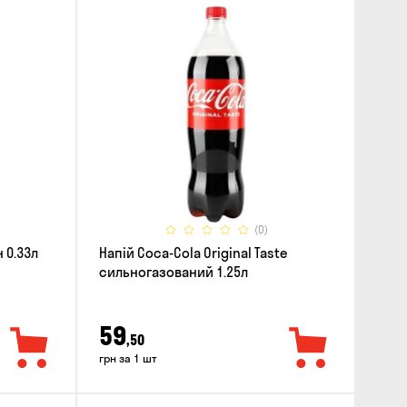
(0)
 0.33л
Напій Coca-Cola Original Taste
сильногазований 1.25л
59
,50
грн за 1 шт