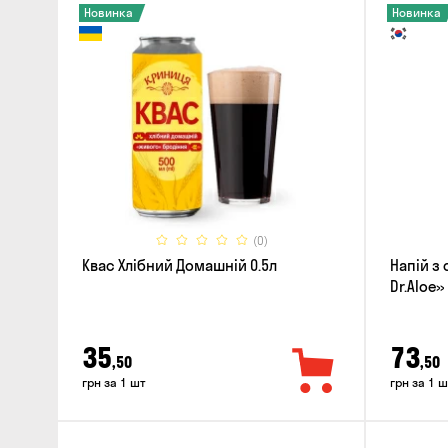
Новинка
Новинка
(0)
Квас Хлібний Домашній 0.5л
Напій з 
Dr.Aloe»
35
73
,50
,50
грн за 1 шт
грн за 1 ш