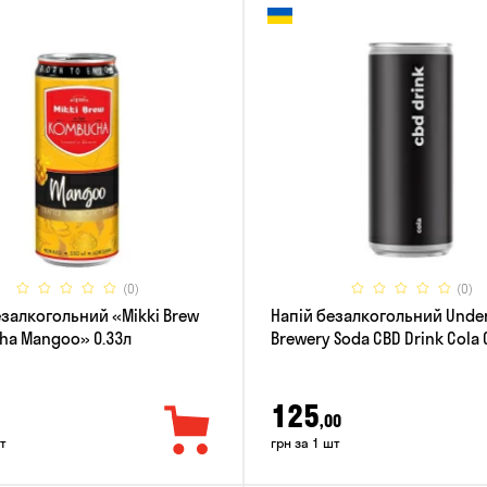
(0)
(0)
езалкогольний «Mikki Brew
Напій безалкогольний Und
a Mangoo» 0.33л
Brewery Soda CBD Drink Cola 
125
,00
т
грн за 1 шт