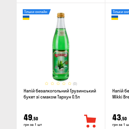
Тільки онлайн
Тільки он
(0)
Напій безалкогольний Грузинський
Напій б
букет зі смаком Тархун 0.5л
Mikki Bre
49
43
,50
,50
грн за 1 шт
грн за 1 ш