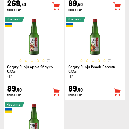
269
89
,50
,50
грн за 1 шт
грн за 1 шт
Новинка
Новинка
(0)
(0)
Соджу Funju Apple Яблуко
Соджу Funju Peach Персик
0.35л
0.35л
15°
15°
89
89
,50
,50
грн за 1 шт
грн за 1 шт
Новинка