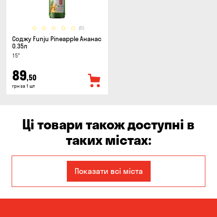
(0)
Соджу Funju Pineapple Ананас
0.35л
15°
89
,50
грн за 1 шт
Ці товари також доступні в
таких містах:
Єлизаветівка
Ірпінь
Показати всі міста
Авангард
Бабурка
Балабине
Бережинка