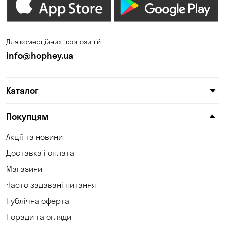
Зазим’є
Запоріжжя
Калинівка
Кам'янське
Для комерційних пропозицій
Кам'яні Потоки
Карнаухівка
info@hophey.ua
Катеринівка
Келеберда
Каталог
Київ
Клинці
Княжичі
Корсунці
Покупцям
Котівка
Коцюбинське
Акції та новини
Доставка і оплата
Кошари
Красносілка
Магазини
Кременчук
Кривий Ріг
Часто задавані питання
Кривуші
Кропивницький
Публічна оферта
Поради та огляди
Крюківщина
Куліші