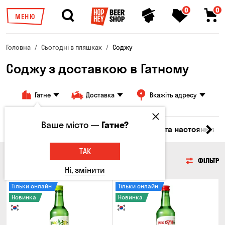
0
0
МЕНЮ
Головна
Сьогодні в пляшках
Соджу
Соджу з доставкою в Гатному
Гатне
Доставка
Вкажіть адресу
Ваше місто —
Гатне?
кі
Коктейлі
Горілка
Соджу
Лікери та настоянки
ТАК
СОДЖУ
ФІЛЬТР
Ні, змінити
Тільки онлайн
Тільки онлайн
Новинка
Новинка