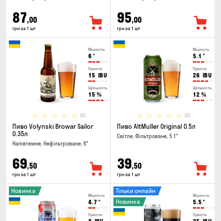
87
95
,00
,00
грн за 1 шт
грн за 1 шт
Міцність
Міцність
6
°
5.1
°
Гіркота
Гіркота
15
IBU
26
IBU
Щільність
Щільність
15
%
12
%
(0)
(0)
Пиво Volynski Browar Sailor
Пиво AltMuller Original 0.5л
0.35л
Світле, Фільтроване, 5.1°
Напівтемне, Нефільтроване, 6°
69
39
,50
,50
грн за 1 шт
грн за 1 шт
Новинка
Тільки онлайн
Міцність
Міцність
Новинка
4.7
°
5.5
°
Гіркота
Гіркота