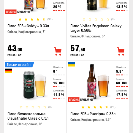
Щільність
Щільність
20
%
13.5
%
(30)
(0)
Пиво FDB «Goldy» 0.33л
Пиво Volfas Engelman Galaxy
Lager 0.568л
Світле, Нефільтроване, 7°
Світле, Фільтроване, 5°
43
57
,00
,50
грн за 1 шт
грн за 1 шт
Тільки онлайн
Міцність
Міцність
0
°
5.5
°
Гіркота
Гіркота
15
IBU
60
IBU
Щільність
Щільність
11.5
%
17.5
%
(0)
(26)
Пиво безалкогольне
Пиво FDB «Puaripa» 0.33л
Clausthaler Classic 0.5л
Світле, Нефільтроване, 5.5°
Світле, Фільтроване, 0°