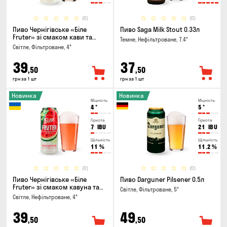
(0)
(0)
Пиво Чернігівське «Біле
Пиво Saga Milk Stout 0.33л
Fruter» зі смаком кави та
Темне, Нефільтроване, 7.4°
апельсину 0.5л
Світле, Фільтроване, 4°
39
37
,50
,50
грн за 1 шт
грн за 1 шт
Новинка
Новинка
Міцність
Міцність
4
°
5
°
Гіркота
Гіркота
7
IBU
21
IBU
Щільність
Щільність
11
%
11.2
%
(0)
(0)
Пиво Чернігівське «Біле
Пиво Darguner Pilsener 0.5л
Fruter» зі смаком кавуна та
Світле, Фільтроване, 5°
м'яти 0.5л
Світле, Нефільтроване, 4°
39
49
,50
,50