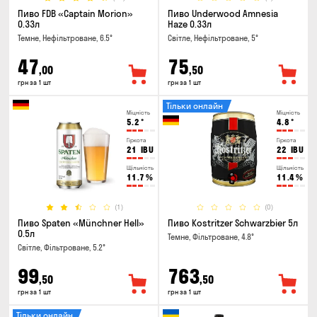
Пиво FDB «Captain Morion»
Пиво Underwood Amnesia
0.33л
Haze 0.33л
Темне, Нефільтроване, 6.5°
Світле, Нефільтроване, 5°
47
75
,00
,50
грн за 1 шт
грн за 1 шт
Тільки онлайн
Міцність
Міцність
5.2
°
4.8
°
Гіркота
Гіркота
21
IBU
22
IBU
Щільність
Щільність
11.7
%
11.4
%
(1)
(0)
Пиво Spaten «Münchner Hell»
Пиво Kostritzer Schwarzbier 5л
0.5л
Темне, Фільтроване, 4.8°
Світле, Фільтроване, 5.2°
99
763
,50
,50
грн за 1 шт
грн за 1 шт
Тільки онлайн