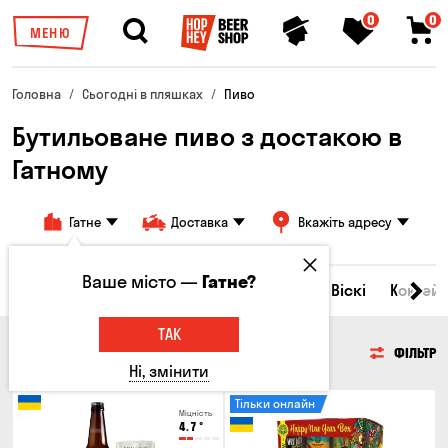
0
0
МЕНЮ
Головна
Сьогодні в пляшках
Пиво
Бутильоване пиво з достакою в
Гатному
Гатне
Доставка
Вкажіть адресу
Ваше місто —
Гатне?
Всі товари
Пиво
Сидр
Вино
Віскі
Коктейл
ТАК
ПИВО
ФІЛЬТР
Ні, змінити
Тільки онлайн
Міцність
4.7
°