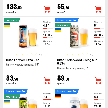
133
55
,50
,50
грн за 1 шт
грн за 1 шт
Новинка
Тільки онлайн
Міцність
Міцність
Новинка
4.5
°
5
°
Гіркота
Гіркота
15
IBU
20
IBU
Щільність
Щільність
11
%
12
%
(0)
(0)
Пиво Forever Pizza 0.5л
Пиво Underwood Rising Sun
0.33л
Світле, Нефільтроване, 4.5°
Світле, Нефільтроване, 5°
83
89
,50
,50
грн за 1 шт
грн за 1 шт
Тільки онлайн
Тільки онлайн
Міцність
Міцність
Новинка
7.5
°
4.5
°
Гіркота
Гіркота
17
IBU
20
IBU