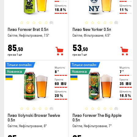
Щільність
Щільність
16.8
%
11
%
(0)
(0)
Пиво Forever Brat 0.5л
Пиво New Yorker 0.5л
Світле, Нефільтроване, 7.5°
Світле, Фільтроване, 4.5°
85
53
,50
,50
грн за 1 шт
грн за 1 шт
Тільки онлайн
Тільки онлайн
Міцність
Міцність
Новинка
Новинка
8
°
7
°
Гіркота
Гіркота
60
IBU
35
IBU
Щільність
Щільність
20
%
16.5
%
(0)
(0)
Пиво Volynski Browar Twelve
Пиво Forever The Big Apple
0.5л
0.5л
Світле, Нефільтроване, 8°
Світле, Нефільтроване, 7°