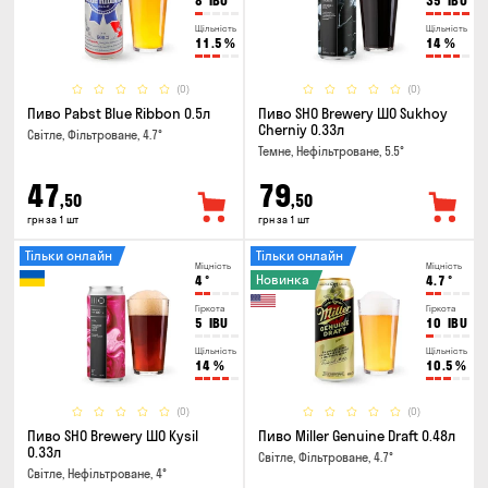
8
IBU
35
IBU
Щільність
Щільність
11.5
%
14
%
(0)
(0)
Пиво Pabst Blue Ribbon 0.5л
Пиво SHO Brewery ШО Sukhoy
Cherniy 0.33л
Світле, Фільтроване, 4.7°
Темне, Нефільтроване, 5.5°
47
79
,50
,50
грн за 1 шт
грн за 1 шт
Тільки онлайн
Тільки онлайн
Міцність
Міцність
Новинка
4
°
4.7
°
Гіркота
Гіркота
5
IBU
10
IBU
Щільність
Щільність
14
%
10.5
%
(0)
(0)
Пиво SHO Brewery ШО Kysil
Пиво Miller Genuine Draft 0.48л
0.33л
Світле, Фільтроване, 4.7°
Світле, Нефільтроване, 4°