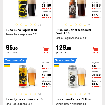
Гіркота
Гіркота
72
IBU
14
IBU
Щільність
Щільність
21
%
13
%
(0)
(0)
Пиво Ципа Чорна 0.5л
Пиво Kapuziner Weissbier
Dunkel 0.5л
Темне, Нефільтроване, 7.9°
Темне, Нефільтроване, 5.1°
95
129
,00
,50
грн за 1 шт
грн за 1 шт
Тільки онлайн
Тільки онлайн
Міцність
Міцність
5
°
5.5
°
Гіркота
Гіркота
12
IBU
36
IBU
Щільність
Щільність
11.5
%
13
%
(0)
(0)
Пиво Ципа на пшениці 0.5л
Пиво Ципа Квітка IPL 0.5л
Біле, Нефільтроване, 5°
Світле, Нефільтроване, 5.5°