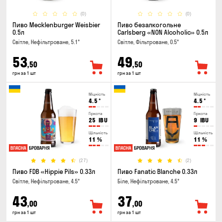
(0)
(0)
Пиво Mecklenburger Weisbier
Пиво безалкогольне
0.5л
Carlsberg «NON Alcoholic» 0.5л
Світле, Нефільтроване, 5.1°
Світле, Фільтроване, 0.5°
53
49
,50
,50
грн за 1 шт
грн за 1 шт
Міцність
Міцність
4.5
°
4.5
°
Гіркота
Гіркота
25
IBU
9
IBU
Щільність
Щільність
11
%
11
%
(27)
(2)
Пиво FDB «Hippie Pils» 0.33л
Пиво Fanatic Blanche 0.33л
Світле, Нефільтроване, 4.5°
Біле, Нефільтроване, 4.5°
43
37
,00
,00
грн за 1 шт
грн за 1 шт