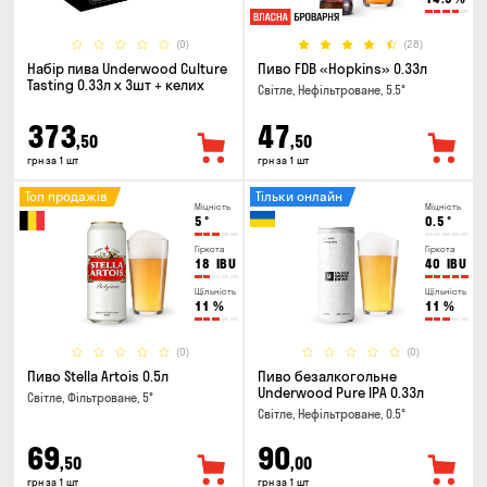
(0)
(28)
Набір пива Underwood Culture
Пиво FDB «Hopkins» 0.33л
Tasting 0.33л x 3шт + келих
Світле, Нефільтроване, 5.5°
373
47
,50
,50
грн за 1 шт
грн за 1 шт
Топ продажів
Тільки онлайн
Міцність
Міцність
5
°
0.5
°
Гіркота
Гіркота
18
IBU
40
IBU
Щільність
Щільність
11
%
11
%
(0)
(0)
Пиво Stella Artois 0.5л
Пиво безалкогольне
Underwood Pure IPA 0.33л
Світле, Фільтроване, 5°
Світле, Нефільтроване, 0.5°
69
90
,50
,00
грн за 1 шт
грн за 1 шт