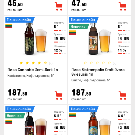
45
47
,50
,50
грн за 1 шт
грн за 1 шт
Тільки онлайн
Тільки онлайн
Міцність
Міцність
Новинка
5
°
5
°
Гіркота
Гіркота
15
IBU
14
IBU
Щільність
Щільність
12
%
11
%
(3)
(0)
Пиво Cannabis Semi-Dark 1л
Пиво Bistrampolio Craft Dvaro
Sviesusis 1л
Напівтемне, Нефільтроване, 5°
Світле, Нефільтроване, 5°
187
187
,50
,50
грн за 1 шт
грн за 1 шт
Тільки онлайн
Тільки онлайн
Міцність
Міцність
Новинка
5.5
°
4.6
°
Гіркота
Гіркота
16
IBU
12
IBU