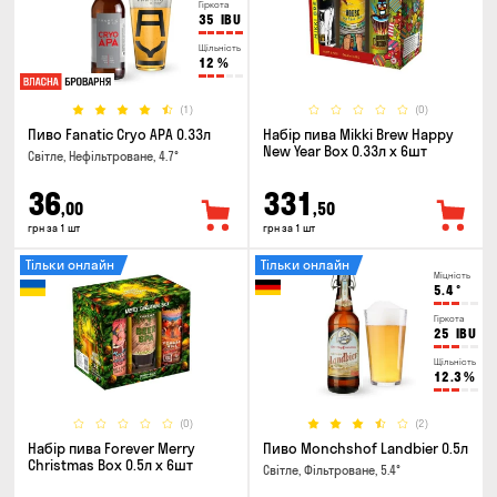
Гіркота
35
IBU
Щільність
12
%
(1)
(0)
Пиво Fanatic Cryo APA 0.33л
Набір пива Mikki Brew Happy
New Year Box 0.33л x 6шт
Світле, Нефільтроване, 4.7°
36
331
,00
,50
грн за 1 шт
грн за 1 шт
Тільки онлайн
Тільки онлайн
Міцність
5.4
°
Гіркота
25
IBU
Щільність
12.3
%
(0)
(2)
Набір пива Forever Merry
Пиво Monchshof Landbier 0.5л
Christmas Box 0.5л x 6шт
Світле, Фільтроване, 5.4°