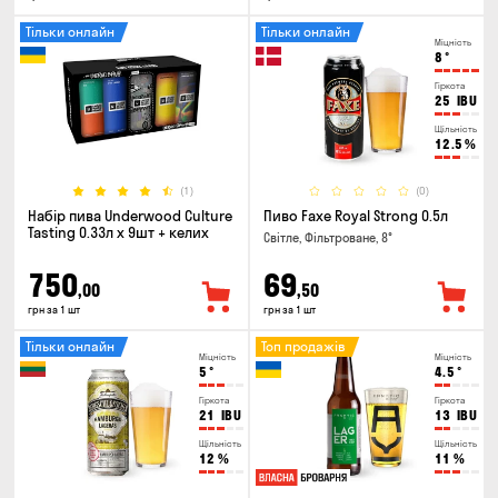
Тільки онлайн
Тільки онлайн
Міцність
8
°
Гіркота
25
IBU
Щільність
12.5
%
(1)
(0)
Набір пива Underwood Culture
Пиво Faxe Royal Strong 0.5л
Tasting 0.33л x 9шт + келих
Світле, Фільтроване, 8°
750
69
,00
,50
грн за 1 шт
грн за 1 шт
Тільки онлайн
Топ продажів
Міцність
Міцність
5
°
4.5
°
Гіркота
Гіркота
21
IBU
13
IBU
Щільність
Щільність
12
%
11
%