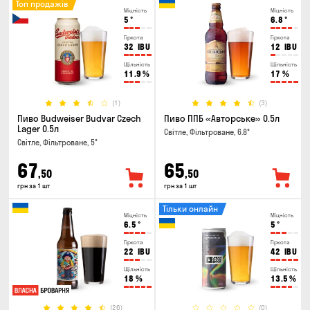
Топ продажів
Міцність
Міцність
5
°
6.8
°
Гіркота
Гіркота
32
IBU
12
IBU
Щільність
Щільність
11.9
%
17
%
(1)
(3)
Пиво Budweiser Budvar Czech
Пиво ППБ «Авторське» 0.5л
Lager 0.5л
Світле, Фільтроване, 6.8°
Світле, Фільтроване, 5°
67
65
,50
,50
грн за 1 шт
грн за 1 шт
Тільки онлайн
Міцність
Міцність
6.5
°
5
°
Гіркота
Гіркота
22
IBU
42
IBU
Щільність
Щільність
18
%
13.5
%
(26)
(0)