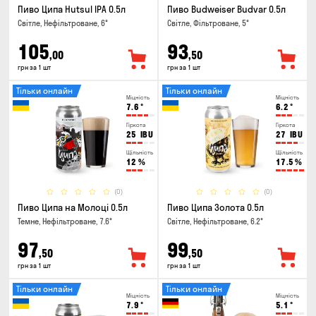
Пиво Ципа Hutsul IPA 0.5л
Пиво Budweiser Budvar 0.5л
Світле, Нефільтроване, 6°
Світле, Фільтроване, 5°
105
93
,00
,50
грн за 1 шт
грн за 1 шт
Тільки онлайн
Тільки онлайн
Міцність
Міцність
7.6
°
6.2
°
Гіркота
Гіркота
25
IBU
27
IBU
Щільність
Щільність
12
%
17.5
%
(0)
(0)
Пиво Ципа на Молоці 0.5л
Пиво Ципа Золота 0.5л
Темне, Нефільтроване, 7.6°
Світле, Нефільтроване, 6.2°
97
99
,50
,50
грн за 1 шт
грн за 1 шт
Тільки онлайн
Тільки онлайн
Міцність
Міцність
7.9
°
5.1
°