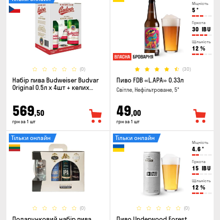
Міцність
5
°
Гіркота
30
IBU
Щільність
12
%
(0)
(30)
Набір пива Budweiser Budvar
Пиво FDB «L.APA» 0.33л
Original 0.5л х 4шт + келих
Світле, Нефільтроване, 5°
0.33л
569
49
,50
,00
грн за 1 шт
грн за 1 шт
Тільки онлайн
Тільки онлайн
Міцність
4.6
°
Гіркота
15
IBU
Щільність
12
%
(0)
(0)
Подарунковий набір пива
Пиво Underwood Forest