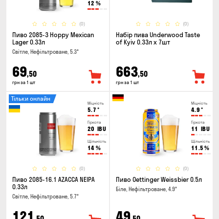
12
%
(0)
(0)
Пиво 2085-3 Hoppy Mexican
Набір пива Underwood Taste
Lager 0.33л
of Kyiv 0.33л x 7шт
Світле, Нефільтроване, 5.3°
69
663
,50
,50
грн за 1 шт
грн за 1 шт
Тільки онлайн
Міцність
Міцність
5.7
°
4.9
°
Гіркота
Гіркота
20
IBU
11
IBU
Щільність
Щільність
14
%
11.5
%
(0)
(0)
Пиво 2085-16.1 AZACCA NEIPA
Пиво Oettinger Weissbier 0.5л
0.33л
Біле, Нефільтроване, 4.9°
Світле, Нефільтроване, 5.7°
121
49
,50
,50