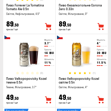
Пиво Forever La Tomatina
Пиво безалкогольне Corona
Tomato Ale 0.5л
Zero 0.33л
Світле, Нефільтроване, 4.5°
Світле, Фільтроване, 0°
89
89
,50
,50
грн за 1 шт
грн за 1 шт
Міцність
Міцність
3.7
°
4
°
Гіркота
Гіркота
14
IBU
20
IBU
Щільність
Щільність
11
%
11.5
%
(0)
(1)
Пиво Velkopopovicky Kozel
Пиво Velkopopovicky Kozel
темне 0.5л
світле 0.5л
Темне, Фільтроване, 3.7°
Світле, Фільтроване, 4°
49
49
,50
,50
грн за 1 шт
грн за 1 шт
Тільки онлайн
Тільки онлайн