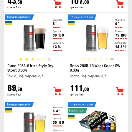
43
107
,50
,00
грн за 1 шт
грн за 1 шт
Тільки онлайн
Тільки онлайн
Міцність
Міцність
5
°
6
°
Гіркота
Гіркота
30
IBU
75
IBU
Щільність
Щільність
13
%
14.3
%
(1)
(0)
Пиво 2085-6 Irish Style Dry
Пиво 2085-19 West Coast IPA
Stout 0.33л
0.33л
Темне, Нефільтроване, 5°
Світле, Нефільтроване, 6°
69
111
,50
,00
грн за 1 шт
грн за 1 шт
Тільки онлайн
Тільки онлайн
Міцність
Новинка
5.3
°
Гіркота
30
IBU
Щільність