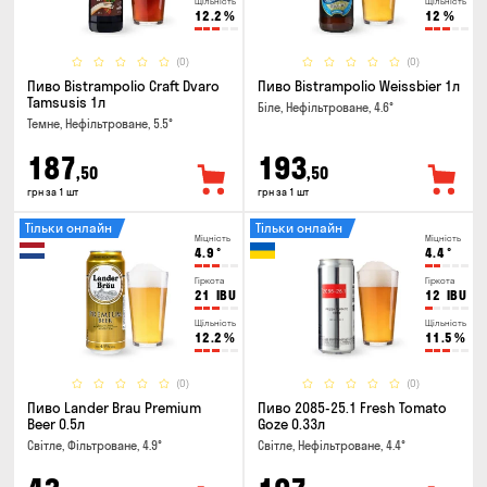
Щільність
Щільність
12.2
%
12
%
(0)
(0)
Пиво Bistrampolio Craft Dvaro
Пиво Bistrampolio Weissbier 1л
Tamsusis 1л
Біле, Нефільтроване, 4.6°
Темне, Нефільтроване, 5.5°
187
193
,50
,50
грн за 1 шт
грн за 1 шт
Тільки онлайн
Тільки онлайн
Міцність
Міцність
4.9
°
4.4
°
Гіркота
Гіркота
21
IBU
12
IBU
Щільність
Щільність
12.2
%
11.5
%
(0)
(0)
Пиво Lander Brau Premium
Пиво 2085-25.1 Fresh Tomato
Beer 0.5л
Goze 0.33л
Світле, Фільтроване, 4.9°
Світле, Нефільтроване, 4.4°