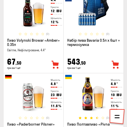
Гіркота
12
IBU
Щільність
12
%
(0)
(0)
Пиво Volynski Browar «Amber»
Набір пива Bavaria 0.5л х 6шт +
0.35л
термосумка
Світле, Нефільтроване, 4.4°
67
543
,50
,50
грн за 1 шт
грн за 1 шт
Міцність
Міцність
4.8
°
4.9
°
Гіркота
Гіркота
23
IBU
10
IBU
Щільність
Щільність
11.8
%
11
%
(0)
(3)
Пиво «Paderborner Pilsner»
Пиво Полтавпиво «Pivna