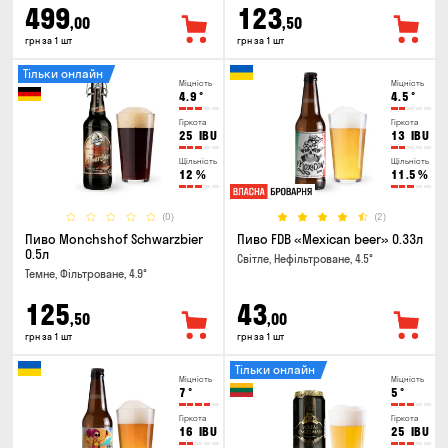
499
123
,00
,50
грн за 1 шт
грн за 1 шт
Тільки онлайн
Міцність
Міцність
4.9
°
4.5
°
Гіркота
Гіркота
25
IBU
13
IBU
Щільність
Щільність
12
%
11.5
%
(0)
(2)
Пиво Monchshof Schwarzbier
Пиво FDB «Mexican beer» 0.33л
0.5л
Світле, Нефільтроване, 4.5°
Темне, Фільтроване, 4.9°
125
43
,50
,00
грн за 1 шт
грн за 1 шт
Тільки онлайн
Міцність
Міцність
7
°
5
°
Гіркота
Гіркота
16
IBU
25
IBU