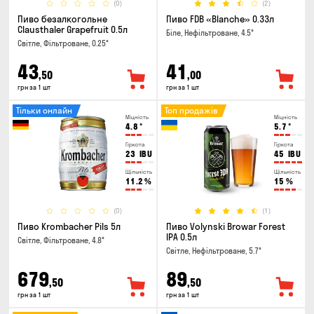
(0)
(2)
Пиво безалкогольне
Пиво FDB «Blanche» 0.33л
Clausthaler Grapefruit 0.5л
Біле, Нефільтроване, 4.5°
Світле, Фільтроване, 0.25°
43
41
,50
,00
грн за 1 шт
грн за 1 шт
Тільки онлайн
Топ продажів
Міцність
Міцність
4.8
°
5.7
°
Гіркота
Гіркота
23
IBU
45
IBU
Щільність
Щільність
11.2
%
15
%
(0)
(1)
Пиво Krombacher Pils 5л
Пиво Volynski Browar Forest
IPA 0.5л
Світле, Фільтроване, 4.8°
Світле, Нефільтроване, 5.7°
679
89
,50
,50
грн за 1 шт
грн за 1 шт