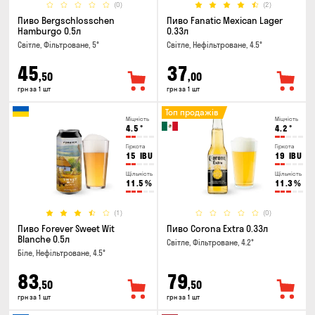
(0)
(2)
Пиво Bergschlosschen
Пиво Fanatic Mexican Lager
Hamburgo 0.5л
0.33л
Світле, Фільтроване, 5°
Світле, Нефільтроване, 4.5°
45
37
,50
,00
грн за 1 шт
грн за 1 шт
Топ продажів
Міцність
Міцність
4.5
°
4.2
°
Гіркота
Гіркота
15
IBU
19
IBU
Щільність
Щільність
11.5
%
11.3
%
(1)
(0)
Пиво Forever Sweet Wit
Пиво Corona Extra 0.33л
Blanche 0.5л
Світле, Фільтроване, 4.2°
Біле, Нефільтроване, 4.5°
83
79
,50
,50
грн за 1 шт
грн за 1 шт