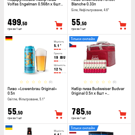
Volfas Engelman 0.568л x 6шт +
Blanche 0.33л
келих 0.568л
Біле, Нефільтроване, 4.6°
499
55
,50
,50
грн за 1 шт
грн за 1 шт
Тільки онлайн
Міцність
5.1
°
Гіркота
19
IBU
Щільність
12
%
(0)
(0)
Пиво «Lowenbrau Original»
Набір пива Budweiser Budvar
0.5л
Original 0.5л х 8шт +
термосумка
Світле, Фільтроване, 5.1°
55
785
,50
,50
грн за 1 шт
грн за 1 шт
Тільки онлайн
Міцність
4.4
°