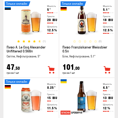
Тільки онлайн
Тільки онлайн
Міцність
Міцність
5
°
5.1
°
Гіркота
Гіркота
20
IBU
18
IBU
Щільність
Щільність
12.5
%
12.5
%
(1)
(0)
Пиво A. Le Coq Alexander
Пиво Franziskaner Weissbier
Unfiltered 0.568л
0.5л
Світле, Нефільтроване, 5°
Біле, Нефільтроване, 5.1°
47
101
,50
,00
грн за 1 шт
грн за 1 шт
Тільки онлайн
Міцність
Міцність
0.25
°
4.5
°
Гіркота
Гіркота
15
IBU
13
IBU
Щільність
Щільність
11.5
%
12
%