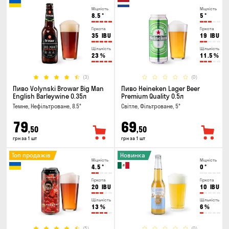
Міцність
Міцність
8.5
°
5
°
Гіркота
Гіркота
35
IBU
19
IBU
Щільність
Щільність
23
%
11.5
%
(3)
(0)
Пиво Volynski Browar Big Man
Пиво Heineken Lager Beer
English Barleywine 0.35л
Premium Quality 0.5л
Темне, Нефільтроване, 8.5°
Світле, Фільтроване, 5°
79
69
,50
,50
грн за 1 шт
грн за 1 шт
Топ продажів
Новинка
Міцність
Міцність
4.5
°
0
°
Гіркота
Гіркота
20
IBU
10
IBU
Щільність
Щільність
13
%
6
%
(5)
(0)