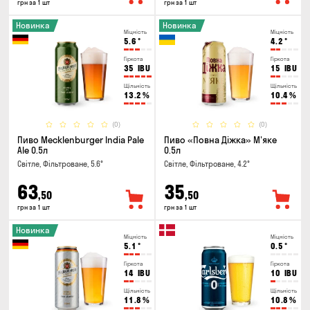
грн за 1 шт
грн за 1 шт
Новинка
Новинка
Міцність
Міцність
5.6
°
4.2
°
Гіркота
Гіркота
35
IBU
15
IBU
Щільність
Щільність
13.2
%
10.4
%
(0)
(0)
Пиво Mecklenburger India Pale
Пиво «Повна Діжка» М'яке
Ale 0.5л
0.5л
Світле, Фільтроване, 5.6°
Світле, Фільтроване, 4.2°
63
35
,50
,50
грн за 1 шт
грн за 1 шт
Новинка
Міцність
Міцність
5.1
°
0.5
°
Гіркота
Гіркота
14
IBU
10
IBU
Щільність
Щільність
11.8
%
10.8
%