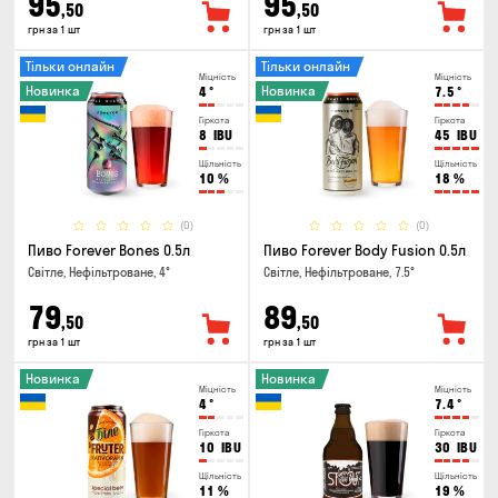
95
95
,50
,50
грн за 1 шт
грн за 1 шт
Тільки онлайн
Тільки онлайн
Міцність
Міцність
Новинка
Новинка
4
°
7.5
°
Гіркота
Гіркота
8
IBU
45
IBU
Щільність
Щільність
10
%
18
%
(0)
(0)
Пиво Forever Bones 0.5л
Пиво Forever Body Fusion 0.5л
Світле, Нефільтроване, 4°
Світле, Нефільтроване, 7.5°
79
89
,50
,50
грн за 1 шт
грн за 1 шт
Новинка
Новинка
Міцність
Міцність
4
°
7.4
°
Гіркота
Гіркота
10
IBU
30
IBU
Щільність
Щільність
11
%
19
%