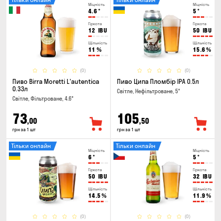
Міцність
Міцність
4.6
°
5
°
Гіркота
Гіркота
12
IBU
50
IBU
Щільність
Щільність
11
%
15.6
%
(0)
(0)
Пиво Birra Moretti L'autentica
Пиво Ципа Пломбір IPA 0.5л
0.33л
Світле, Нефільтроване, 5°
Світле, Фільтроване, 4.6°
73
105
,00
,50
грн за 1 шт
грн за 1 шт
Тільки онлайн
Тільки онлайн
Міцність
Міцність
6
°
5
°
Гіркота
Гіркота
50
IBU
32
IBU
Щільність
Щільність
14.5
%
11.9
%
(0)
(0)