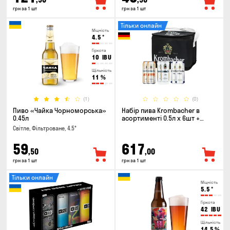
грн за 1 шт
грн за 1 шт
Тільки онлайн
Міцність
4.5
°
Гіркота
10
IBU
Щільність
11
%
(1)
(0)
Пиво «Чайка Чорноморська»
Набір пива Krombacher в
0.45л
асортименті 0.5л х 6шт +
термосумка
Світле, Фільтроване, 4.5°
59
617
,50
,00
грн за 1 шт
грн за 1 шт
Тільки онлайн
Міцність
5.5
°
Гіркота
42
IBU
Щільність
14.5
%