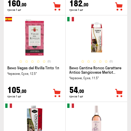
160
182
,00
,00
грн за 1 шт
грн за 1 шт
(0)
(0)
Вино Vegas del Rivilla Tinto 1л
Вино Cantine Ronco Carattere
Antico Sangiovese Merlot
Червоне, Сухе, 12.5°
Rubicone IGT 0.25л
Червоне, Сухе, 11.5°
105
54
,00
,00
грн за 1 шт
грн за 1 шт