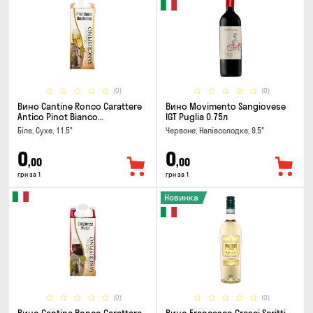
(0)
(0)
Вино Cantine Ronco Carattere
Вино Movimento Sangiovese
Antico Pinot Bianco
IGT Puglia 0.75л
Chardonnay Rubicone IGT 0.25л
Біле, Сухе, 11.5°
Червоне, Напівсолодке, 9.5°
0
0
,00
,00
грн за 1
грн за 1
Новинка
(0)
(0)