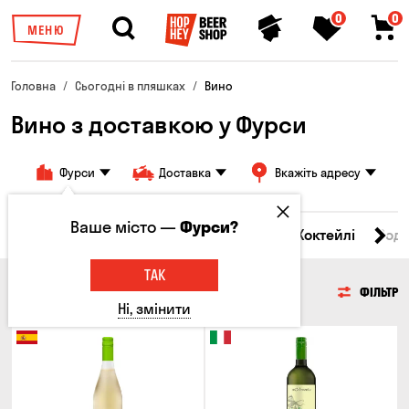
0
0
МЕНЮ
Головна
Сьогодні в пляшках
Вино
Вино з доставкою у Фурси
Фурси
Доставка
Вкажіть адресу
Ваше місто —
Фурси?
і товари
Пиво
Сидр
Вино
Віскі
Коктейлі
Сод
ТАК
ВИНО
ФІЛЬТР
Ні, змінити