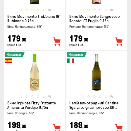
(0)
(0)
Вино Movimento Trebbiano IGT
Вино Movimento Sangiovese
Rubicone 0.75л
Rosato IGT Puglia 0.75л
Біле, Напівсолодке, 9.5°
Рожеве, Напівсолодке, 9.5°
179
179
,00
,00
грн за 1 шт
грн за 1 шт
Новинка
Новинка
(0)
(0)
Вино ігристе Fizzy Frizzante
Напій виноградний Cantine
Amaranta Verdejo 0.75л
Sgarzi Luigi Lambrusco IGT
Emilia Bianca Frizziante 0.75л
Біле, Солодке, 5.5°
Біле, Напівсолодке, 6.5°
199
189
,00
,00