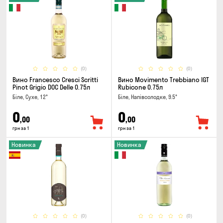
(0)
(0)
Вино Francesco Cresci Scritti
Вино Movimento Trebbiano IGT
Pinot Grigio DOC Delle 0.75л
Rubicone 0.75л
Біле, Сухе, 12°
Біле, Напівсолодке, 9.5°
0
0
,00
,00
грн за 1
грн за 1
Новинка
Новинка
(0)
(0)