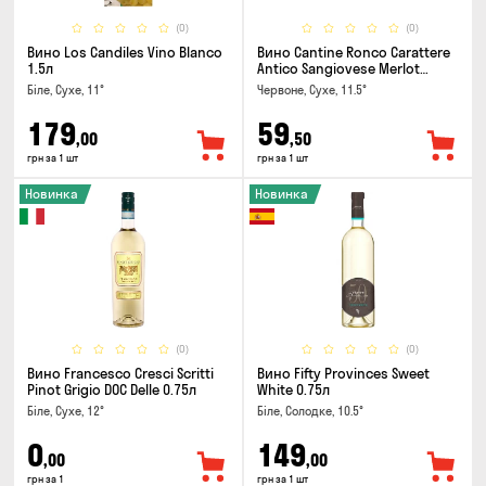
(0)
(0)
Вино Los Candiles Vino Blanco
Вино Cantine Ronco Carattere
1.5л
Antico Sangiovese Merlot
Rubicone IGT 0.25л
Біле, Сухе, 11°
Червоне, Сухе, 11.5°
179
59
,00
,50
грн за 1 шт
грн за 1 шт
Новинка
Новинка
(0)
(0)
Вино Francesco Cresci Scritti
Вино Fifty Provinces Sweet
Pinot Grigio DOC Delle 0.75л
White 0.75л
Біле, Сухе, 12°
Біле, Солодке, 10.5°
0
149
,00
,00
грн за 1
грн за 1 шт