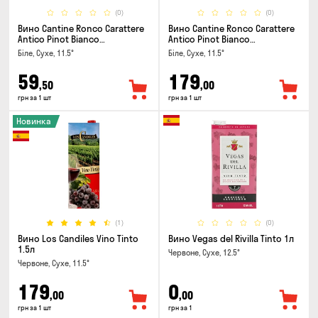
(0)
(0)
Вино Cantine Ronco Carattere
Вино Cantine Ronco Carattere
Antico Pinot Bianco
Antico Pinot Bianco
Chardonnay Rubicone IGT 0.25л
Chardonnay Rubicone IGT 1л
Біле, Сухе, 11.5°
Біле, Сухе, 11.5°
59
179
,50
,00
грн за 1 шт
грн за 1 шт
Новинка
(1)
(0)
Вино Los Candiles Vino Tinto
Вино Vegas del Rivilla Tinto 1л
1.5л
Червоне, Сухе, 12.5°
Червоне, Сухе, 11.5°
179
0
,00
,00
грн за 1 шт
грн за 1