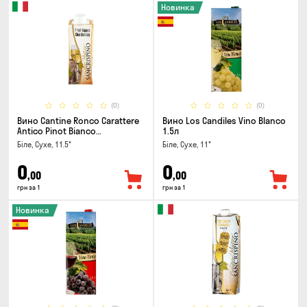
Новинка
(0)
(0)
Вино Cantine Ronco Carattere
Вино Los Candiles Vino Blanco
Antico Pinot Bianco
1.5л
Chardonnay Rubicone IGT 0.25л
Біле, Сухе, 11.5°
Біле, Сухе, 11°
0
0
,00
,00
грн за 1
грн за 1
Новинка