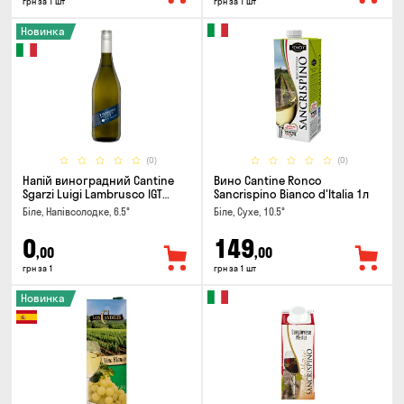
грн за 1 шт
грн за 1 шт
Новинка
(0)
(0)
Напій виноградний Cantine
Вино Cantine Ronco
Sgarzi Luigi Lambrusco IGT
Sancrispino Bianco d'Italia 1л
Emilia Bianca Frizziante 0.75л
Біле, Напівсолодке, 6.5°
Біле, Сухе, 10.5°
0
149
,00
,00
грн за 1
грн за 1 шт
Новинка