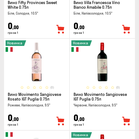
Вино Fifty Provinces Sweet
Вино Villa Francesca Vino
White 0.75л
Bianco Amabile 0.75л
Біле, Солодке, 10.5°
Біле, Напівсолодке, 10.5°
0
0
,00
,00
грн за 1
грн за 1
Новинка
Новинка
(0)
(0)
Вино Movimento Sangiovese
Вино Movimento Sangiovese
Rosato IGT Puglia 0.75л
IGT Puglia 0.75л
Рожеве, Напівсолодке, 9.5°
Червоне, Напівсолодке, 9.5°
0
0
,00
,00
грн за 1
грн за 1
Новинка