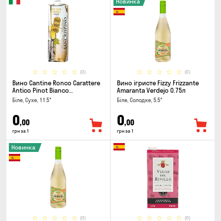
Новинка
(0)
(0)
Вино Cantine Ronco Carattere
Вино ігристе Fizzy Frizzante
Antico Pinot Bianco
Amaranta Verdejo 0.75л
Chardonnay Rubicone IGT 1л
Біле, Сухе, 11.5°
Біле, Солодке, 5.5°
0
0
,00
,00
грн за 1
грн за 1
Новинка
(0)
(0)