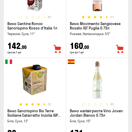
(0)
(1)
Вино Cantine Ronco
Вино Movimento Sangiovese
Sancrispino Rosso d'Italia 1л
Rosato IGT Puglia 0.75л
Червоне, Сухе, 11°
Рожеве, Напівсолодке, 9.5°
142
160
,00
,00
грн за 1 шт
грн за 1 шт
(2)
(0)
Вино Sancrispino Bio Terre
Вино напівігристе Vino Joven
Siciliane Catarratto Inzolia IGP
Jordan Blanco 0.75л
0.5л
Біле, Сухе, 12°
Біле, Сухе, 10°