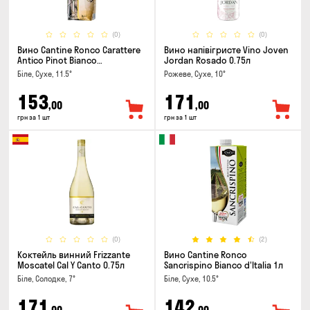
(0)
(0)
Вино Cantine Ronco Carattere
Вино напівігристе Vino Joven
Antico Pinot Bianco
Jordan Rosado 0.75л
Chardonnay Rubicone IGT 1л
Біле, Сухе, 11.5°
Рожеве, Сухе, 10°
153
171
,00
,00
грн за 1 шт
грн за 1 шт
(0)
(2)
Коктейль винний Frizzante
Вино Cantine Ronco
Moscatel Cal Y Canto 0.75л
Sancrispino Bianco d'Italia 1л
Біле, Солодке, 7°
Біле, Сухе, 10.5°
171
142