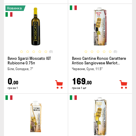
Новинка
(0)
(0)
Вино Sgarzi Moscato IGT
Вино Cantine Ronco Carattere
Rubicone 0.75л
Antico Sangiovese Merlot
Rubicone IGT 1л
Біле, Солодке, 7°
Червоне, Сухе, 11.5°
0
169
,00
,00
грн за 1
грн за 1 шт