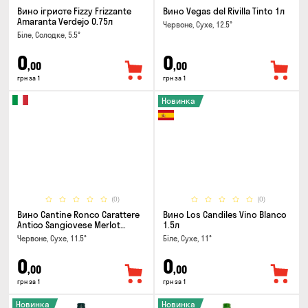
Вино ігристе Fizzy Frizzante
Вино Vegas del Rivilla Tinto 1л
Amaranta Verdejo 0.75л
Червоне, Сухе, 12.5°
Біле, Солодке, 5.5°
0
0
,00
,00
грн за 1
грн за 1
Новинка
(0)
(0)
Вино Cantine Ronco Carattere
Вино Los Candiles Vino Blanco
Antico Sangiovese Merlot
1.5л
Rubicone IGT 1л
Червоне, Сухе, 11.5°
Біле, Сухе, 11°
0
0
,00
,00
грн за 1
грн за 1
Новинка
Новинка