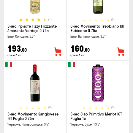
(1)
(0)
Вино ігристе Fizzy Frizzante
Вино Movimento Trebbiano IGT
Amaranta Verdejo 0.75л
Rubicone 0.75л
Біле, Солодке, 5.5°
Біле, Напівсолодке, 9.5°
193
160
,00
,00
грн за 1 шт
грн за 1 шт
(0)
(0)
Вино Movimento Sangiovese
Вино Ciao Primitivo Merlot IGT
IGT Puglia 0.75л
Puglia 1л
Червоне, Напівсолодке, 9.5°
Червоне, Сухе, 13.5°