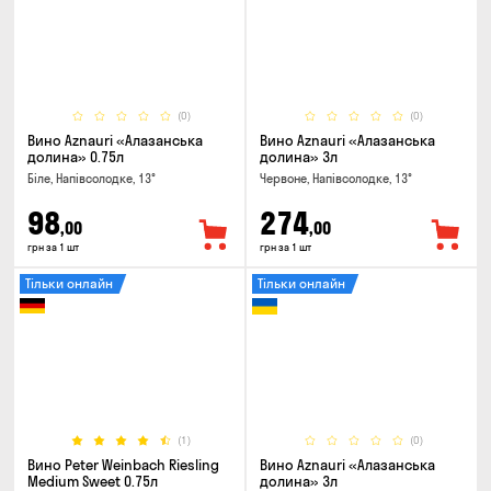
(0)
(0)
Вино Aznauri «Алазанська
Вино Aznauri «Алазанська
долина» 0.75л
долина» 3л
Біле, Напівсолодке, 13°
Червоне, Напівсолодке, 13°
98
274
,00
,00
грн за 1 шт
грн за 1 шт
Тільки онлайн
Тільки онлайн
(1)
(0)
Вино Peter Weinbach Riesling
Вино Aznauri «Алазанська
Medium Sweet 0.75л
долина» 3л