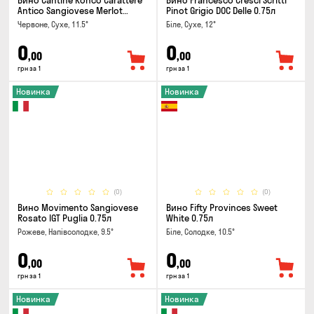
Вино Cantine Ronco Carattere
Вино Francesco Cresci Scritti
Antico Sangiovese Merlot
Pinot Grigio DOC Delle 0.75л
Rubicone IGT 0.25л
Червоне, Сухе, 11.5°
Біле, Сухе, 12°
0
0
,00
,00
грн за 1
грн за 1
Новинка
Новинка
(0)
(0)
Вино Movimento Sangiovese
Вино Fifty Provinces Sweet
Rosato IGT Puglia 0.75л
White 0.75л
Рожеве, Напівсолодке, 9.5°
Біле, Солодке, 10.5°
0
0
,00
,00
грн за 1
грн за 1
Новинка
Новинка