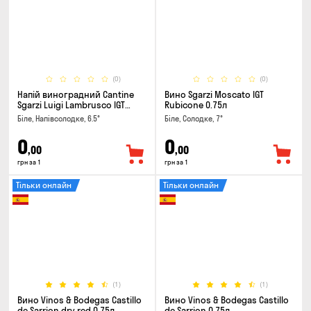
(0)
(0)
Напій виноградний Cantine
Вино Sgarzi Moscato IGT
Sgarzi Luigi Lambrusco IGT
Rubicone 0.75л
Emilia Bianca Frizziante 0.75л
Біле, Напівсолодке, 6.5°
Біле, Солодке, 7°
0
0
,00
,00
грн за 1
грн за 1
Тільки онлайн
Тільки онлайн
(1)
(1)
Вино Vinos & Bodegas Castillo
Вино Vinos & Bodegas Castillo
de Sarrion dry red 0.75л
de Sarrion 0.75л