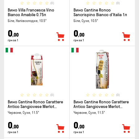
(0)
(0)
Вино Villa Francesca Vino
Вино Cantine Ronco
Bianco Amabile 0.75л
Sancrispino Bianco d'Italia 1л
Біле, Напівсолодке, 10.5°
Біле, Сухе, 10.5°
0
0
,00
,00
грн за 1
грн за 1
(0)
(0)
Вино Cantine Ronco Carattere
Вино Cantine Ronco Carattere
Antico Sangiovese Merlot
Antico Sangiovese Merlot
Rubicone IGT 0.25л
Rubicone IGT 1л
Червоне, Сухе, 11.5°
Червоне, Сухе, 11.5°
0
0
,00
,00
грн за 1
грн за 1