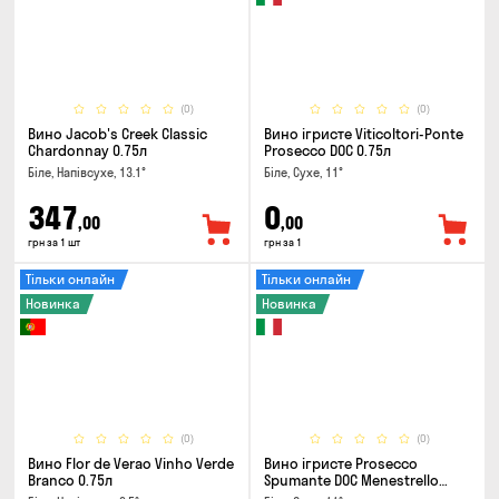
(0)
(0)
Вино Jacob's Creek Classic
Вино ігристе Viticoltori-Ponte
Chardonnay 0.75л
Prosecco DOC 0.75л
Біле, Напівсухе, 13.1°
Біле, Сухе, 11°
347
0
,00
,00
грн за 1 шт
грн за 1
Тільки онлайн
Тільки онлайн
Новинка
Новинка
(0)
(0)
Вино Flor de Verao Vinho Verde
Вино ігристе Prosecco
Branco 0.75л
Spumante DOC Menestrello
0.75л