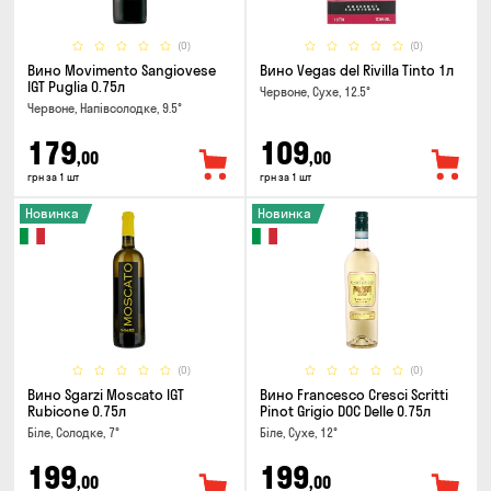
(0)
(0)
Вино Movimento Sangiovese
Вино Vegas del Rivilla Tinto 1л
IGT Puglia 0.75л
Червоне, Сухе, 12.5°
Червоне, Напівсолодке, 9.5°
179
109
,00
,00
грн за 1 шт
грн за 1 шт
Новинка
Новинка
(0)
(0)
Вино Sgarzi Moscato IGT
Вино Francesco Cresci Scritti
Rubicone 0.75л
Pinot Grigio DOC Delle 0.75л
Біле, Солодке, 7°
Біле, Сухе, 12°
199
199
,00
,00