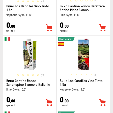
(0)
(0)
Вино Los Candiles Vino Tinto
Вино Cantine Ronco Carattere
1.5л
Antico Pinot Bianco
Chardonnay Rubicone IGT 1л
Червоне, Сухе, 11.5°
Біле, Сухе, 11.5°
0
0
,00
,00
грн за 1
грн за 1
Новинка
(0)
(0)
Вино Cantine Ronco
Вино Los Candiles Vino Tinto
Sancrispino Bianco d'Italia 1л
1.5л
Біле, Сухе, 10.5°
Червоне, Сухе, 11.5°
0
0
,00
,00
грн за 1
грн за 1