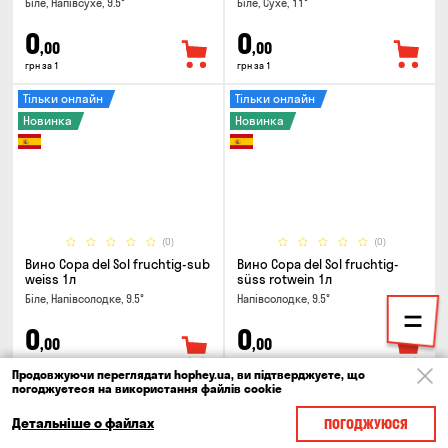
Біле, Напівсухе, 9.5°
Біле, Сухе, 11°
0
0
,00
,00
грн за 1
грн за 1
Тільки онлайн
Тільки онлайн
Новинка
Новинка
(0)
(0)
Вино Copa del Sol fruchtig-sub
Вино Copa del Sol fruchtig-
weiss 1л
süss rotwein 1л
Біле, Напівсолодке, 9.5°
Напівсолодке, 9.5°
0
0
,00
,00
грн за 1
грн за 1
Продовжуючи переглядати hophey.ua, ви підтверджуєте, що
погоджуєтеся на використання файлів cookie
Тільки онлайн
Новинка
Новинка
Детальніше о файлах
ПОГОДЖУЮСЯ