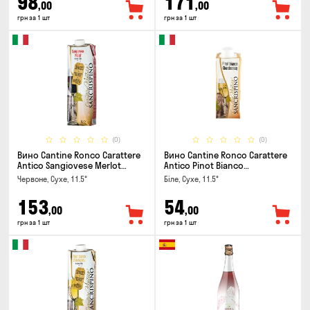
98
171
,00
,00
грн за 1 шт
грн за 1 шт
(0)
(0)
Вино Cantine Ronco Carattere
Вино Cantine Ronco Carattere
Antico Sangiovese Merlot
Antico Pinot Bianco
Rubicone IGT 1л
Chardonnay Rubicone IGT 0.25л
Червоне, Сухе, 11.5°
Біле, Сухе, 11.5°
153
54
,00
,00
грн за 1 шт
грн за 1 шт