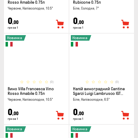
Rosso Amabile 0.75л
Rubicone 0.75л
Червоне, Напівсолодке, 10.5°
Біле, Солодке, 7°
0
0
,00
,00
грн за 1
грн за 1
Новинка
Новинка
(0)
(0)
Вино Villa Francesca Vino
Напій виноградний Cantine
Rosso Amabile 0.75л
Sgarzi Luigi Lambrusco IGT
Emilia Bianca Frizziante 0.75л
Червоне, Напівсолодке, 10.5°
Біле, Напівсолодке, 6.5°
0
0
,00
,00
грн за 1
грн за 1
Новинка
Новинка