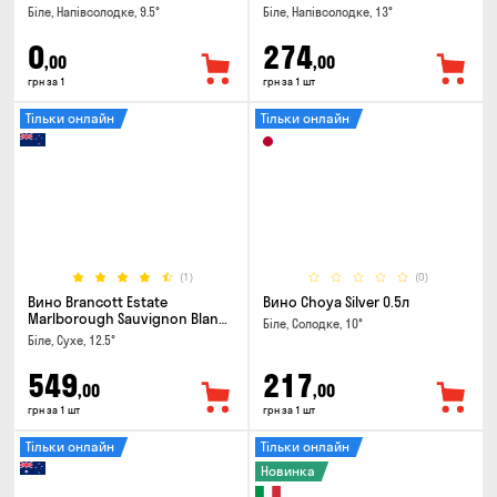
Біле, Напівсолодке, 9.5°
Біле, Напівсолодке, 13°
0
274
,00
,00
грн за 1
грн за 1 шт
Тільки онлайн
Тільки онлайн
(1)
(0)
Вино Brancott Estate
Вино Choya Silver 0.5л
Marlborough Sauvignon Blanc
Біле, Солодке, 10°
0.75л
Біле, Сухе, 12.5°
549
217
,00
,00
грн за 1 шт
грн за 1 шт
Тільки онлайн
Тільки онлайн
Новинка