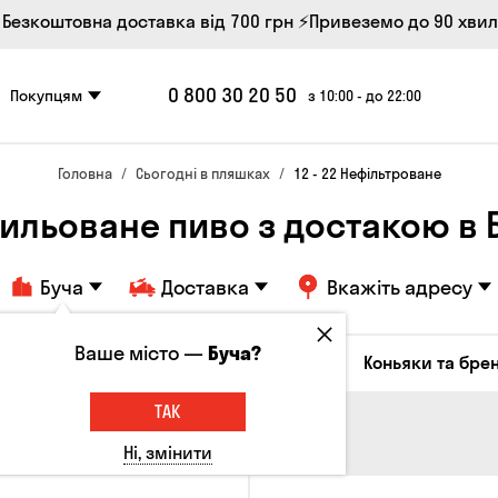
 Безкоштовна доставка від 700 грн
⚡Привеземо до 90 хви
0 800 30 20 50
Покупцям
з 10:00 - до 22:00
Головна
Сьогодні в пляшках
12 - 22 Нефільтроване
ильоване пиво з достакою в Б
Буча
Доставка
Вкажіть адресу
Ваше місто —
Буча?
октейлі
Соджу
Лікери та настоянки
Коньяки та брен
ТАК
Ні, змінити