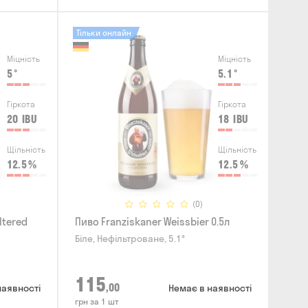
Тільки онлайн
Міцність
Міцність
5
°
5.1
°
Гіркота
Гіркота
20
IBU
18
IBU
Щільність
Щільність
12.5
%
12.5
%
(0)
ltered
Пиво Franziskaner Weissbier 0.5л
Біле, Нефільтроване, 5.1°
115
,00
наявності
Немає в наявності
грн за 1 шт