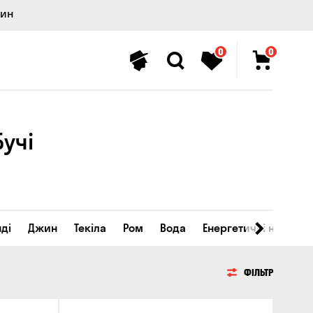
лин
0
0
учі
ді
Джин
Текіла
Ром
Вода
Енергетичні напої
ФІЛЬТР