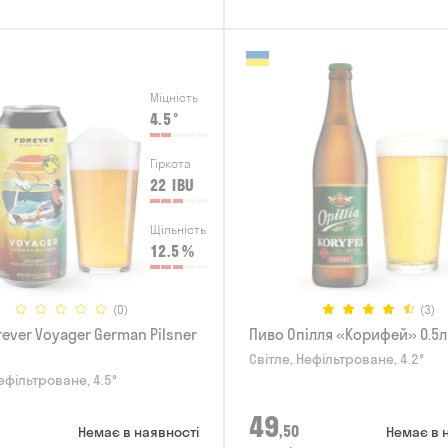
Міцність
4.5
°
Гіркота
22
IBU
Щільність
12.5
%
(0)
(3)
ever Voyager German Pilsner
Пиво Опілля «Корифей» 0.5л
Світле, Нефільтроване, 4.2°
ефільтроване, 4.5°
49
,50
Немає в наявності
Немає в 