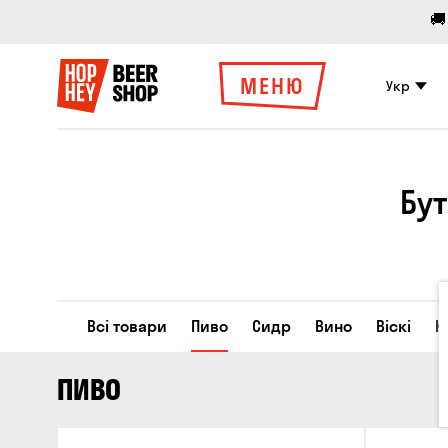
🚚
МЕНЮ
Укр
Бут
Всі товари
Пиво
Сидр
Вино
Віскі
К
ПИВО