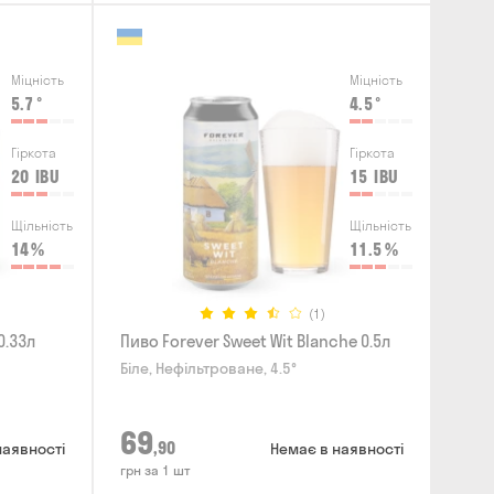
Міцність
Міцність
5.7
°
4.5
°
Гіркота
Гіркота
20
IBU
15
IBU
Щільність
Щільність
14
%
11.5
%
(1)
0.33л
Пиво Forever Sweet Wit Blanche 0.5л
Біле, Нефільтроване, 4.5°
69
,90
наявності
Немає в наявності
грн за 1 шт