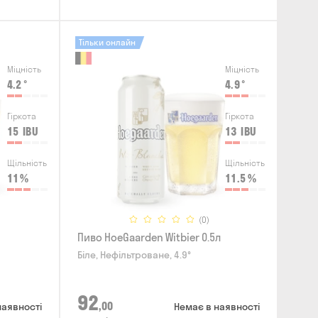
Тільки онлайн
Міцність
Міцність
4.2
°
4.9
°
Гіркота
Гіркота
15
IBU
13
IBU
Щільність
Щільність
11
%
11.5
%
(0)
Пиво HoeGaarden Witbier 0.5л
Біле, Нефільтроване, 4.9°
92
,00
наявності
Немає в наявності