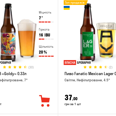
Топ продажів
Міцність
7
°
Гіркота
16
IBU
Щільність
20
%
(30)
(2)
 «Goldy» 0.33л
Пиво Fanatic Mexican Lager 
Нефільтроване, 7°
Світле, Нефільтроване, 4.5°
37
,00
т
грн за 1 шт