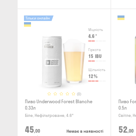
Тільки онлайн
Міцність
4.6
°
Гіркота
15
IBU
Щільність
12
%
(0)
Пиво Underwood Forest Blanche
Пиво For
0.33л
0.5л
Біле, Нефільтроване, 4.6°
Світле, Н
45
52
,00
,00
Немає в наявності