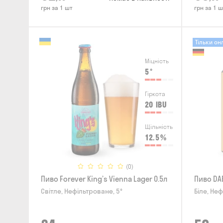
грн за 1 шт
грн за 1 ш
Тільки он
Міцність
5
°
Гіркота
20
IBU
Щільність
12.5
%
(0)
Пиво Forever King’s Vienna Lager 0.5л
Пиво DAB
Світле, Нефільтроване, 5°
Біле, Неф