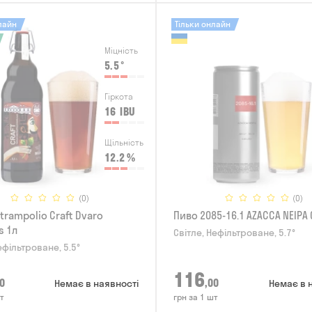
лайн
Тільки онлайн
Міцність
5.5
°
Гіркота
16
IBU
Щільність
12.2
%
(0)
(0)
trampolio Craft Dvaro
Пиво 2085-16.1 AZACCA NEIPA 
s 1л
Світле, Нефільтроване, 5.7°
ефільтроване, 5.5°
116
0
,00
Немає в наявності
Немає в 
т
грн за 1 шт