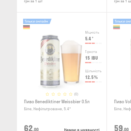
грн за 1 шт
грн за 1 ш
Тільки онлайн
Тільки он
Міцність
5.4
°
Гіркота
15
IBU
Щільність
12.5
%
(0)
Пиво Benediktiner Weissbier 0.5л
Пиво Vo
Біле, Нефільтроване, 5.4°
Біле, Неф
62
59
,00
,00
Немає в наявності