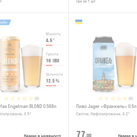
т
грн за 1 шт
лайн
Міцність
4.5
°
Гіркота
18
IBU
Щільність
12.5
%
(0)
(0)
lfas Engelman BLOND 0.568л
Пиво Jager «Франкель» 0.5л
ільтроване, 4.5°
Світле, Нефільтроване, 4.2°
77
,00
Немає в наявності
Немає в 