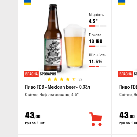
Міцність
4.5
°
Гіркота
13
IBU
Щільність
11.5
%
(2)
Пиво FDB «Mexican beer» 0.33л
Пиво FDB
Світле, Нефільтроване, 4.5°
Світле, 
43
43
,00
,00
грн за 1 шт
грн за 1 ш