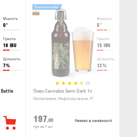
Тільки онлайн
Міцність
Міцність
0
°
5
°
Гіркота
Гіркота
18
IBU
15
IBU
Щільність
Щільність
7
%
12
%
(3)
Battle
Пиво Cannabis Semi-Dark 1л
Напівтемне, Нефільтроване, 5°
197
,00
Немає в наявності
грн за 1 шт