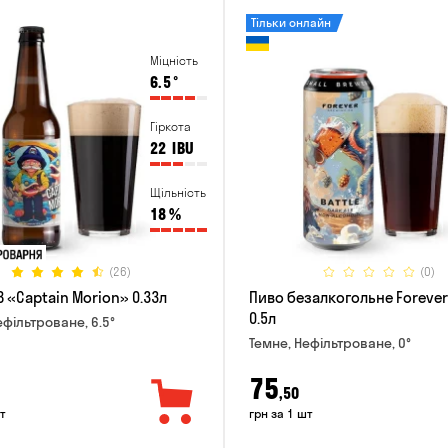
Тільки онлайн
Міцність
6.5
°
Гіркота
22
IBU
Щільність
18
%
(26)
(0)
 «Captain Morion» 0.33л
Пиво безалкогольне Forever 
0.5л
ефільтроване, 6.5°
Темне, Нефільтроване, 0°
75
,50
т
грн за 1 шт