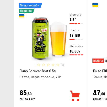
Тільки онлайн
Новинка
Міцність
7.5
°
Гіркота
17
IBU
Щільність
16.8
%
(0)
Пиво Forever Brat 0.5л
Пиво FDB
Світле, Нефільтроване, 7.5°
Темне, Н
85
47
,50
,00
грн за 1 шт
грн за 1 ш