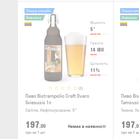
Тільки онлайн
Тільки он
Новинка
Новинка
Міцність
5
°
Гіркота
14
IBU
Щільність
11
%
(0)
Пиво Bistrampolio Craft Dvaro
Пиво Bis
Sviesusis 1л
Tamsusi
Світле, Нефільтроване, 5°
Темне, Н
197
197
,00
,0
Немає в наявності
грн за 1 шт
грн за 1 ш