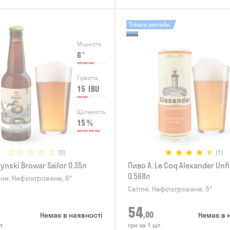
Тільки онлайн
Міцність
6
°
Гіркота
15
IBU
Щільність
15
%
(0)
(1)
ynski Browar Sailor 0.35л
Пиво A. Le Coq Alexander Unfi
0.568л
не, Нефільтроване, 6°
Світле, Нефільтроване, 5°
54
,00
Немає в наявності
Немає в 
т
грн за 1 шт