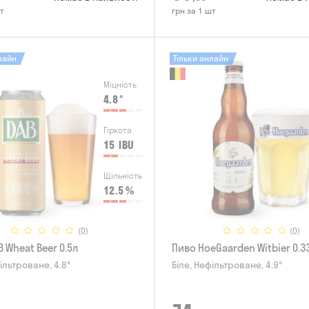
т
грн за 1 шт
лайн
Тільки онлайн
Міцність
4.8
°
Гіркота
15
IBU
Щільність
12.5
%
(0)
(0)
 Wheat Beer 0.5л
Пиво HoeGaarden Witbier 0.3
ільтроване, 4.8°
Біле, Нефільтроване, 4.9°