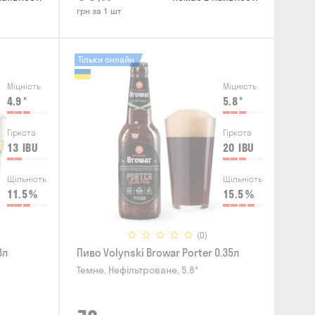
грн за 1 шт
Тільки онлайн
Міцність
Міцність
4.9
°
5.8
°
Гіркота
Гіркота
13
IBU
20
IBU
Щільність
Щільність
11.5
%
15.5
%
(0)
3л
Пиво Volynski Browar Porter 0.35л
Темне, Нефільтроване, 5.8°