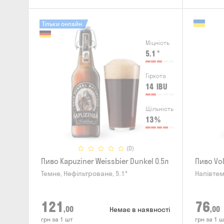
Тільки онлайн
Міцність
5.1
°
Гіркота
14
IBU
Щільність
13
%
(0)
Пиво Kapuziner Weissbier Dunkel 0.5л
Пиво Vol
Темне, Нефільтроване, 5.1°
Напівтем
121
76
,00
,00
Немає в наявності
грн за 1 шт
грн за 1 ш