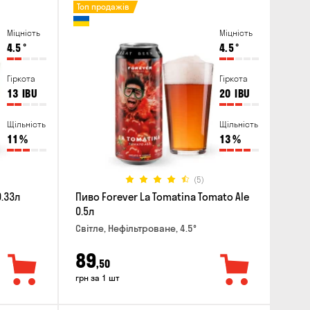
Топ продажів
Міцність
Міцність
4.5
°
4.5
°
Гіркота
Гіркота
13
IBU
20
IBU
Щільність
Щільність
11
%
13
%
(5)
0.33л
Пиво Forever La Tomatina Tomato Ale
0.5л
Світле, Нефільтроване, 4.5°
89
,50
грн за 1 шт