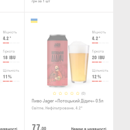
грн за 1 шт
Міцність
Міцність
4.2
°
4.2
°
Гіркота
Гіркота
18
IBU
20
IBU
Щільність
Щільність
11
%
12
%
(0)
Пиво Jager «Потоцький Дідич» 0.5л
Світле, Нефільтроване, 4.2°
77
,00
наявності
Немає в наявності