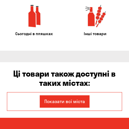
Сьогодні в пляшках
Інші товари
Ці товари також доступні в
таких містах:
Єлизаветівка
Ірпінь
Показати всі міста
Авангард
Бабурка
Балабине
Бережинка