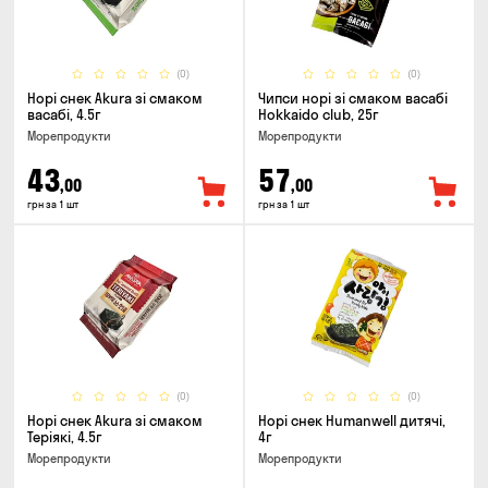
(0)
(0)
Норі снек Akura зі смаком
Чипси норі зі смаком васабі
васабі, 4.5г
Hokkaido club, 25г
Морепродукти
Морепродукти
43
57
,00
,00
грн за 1 шт
грн за 1 шт
(0)
(0)
Норі снек Akura зі смаком
Норі снек Humanwell дитячі,
Теріякі, 4.5г
4г
Морепродукти
Морепродукти