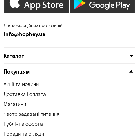
Зазим’є
Запоріжжя
Калинівка
Кам'янське
Для комерційних пропозицій
Кам'яні Потоки
Карнаухівка
info@hophey.ua
Катеринівка
Келеберда
Каталог
Київ
Клинці
Княжичі
Корсунці
Покупцям
Котівка
Коцюбинське
Акції та новини
Доставка і оплата
Кошари
Красносілка
Магазини
Кременчук
Кривий Ріг
Часто задавані питання
Кривуші
Кропивницький
Публічна оферта
Поради та огляди
Крюківщина
Куліші