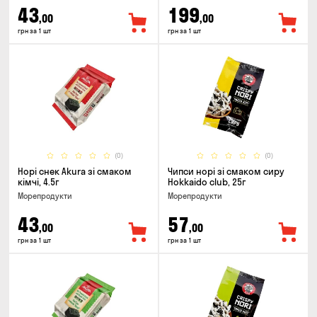
43
199
,00
,00
грн за 1 шт
грн за 1 шт
(0)
(0)
Норі снек Akura зі смаком
Чипси норі зі смаком сиру
кімчі, 4.5г
Hokkaido club, 25г
Морепродукти
Морепродукти
43
57
,00
,00
грн за 1 шт
грн за 1 шт