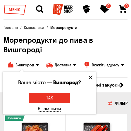
0
0
МЕНЮ
Головна
Смаколики
Морепродукти
Морепродукти до пива в
Вишгороді
Вишгород
Доставка
Вкажіть адресу
Ваше місто —
Вишгород?
ари
М'ясо
Риба
Морепродукти
Сирні закуски
Г
ТАК
МОРЕПРОДУКТИ
ФІЛЬТР
Ні, змінити
Новинка