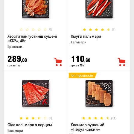
(0)
(1)
Хвости лангустинів сушені
Смуги кальмара
«KSP», 45г
Кальмари
Креветки
289
110
,00
,60
грн за 1 шт
грн за 70 г
Топ продажів
(1)
(34)
Філе кальмара з перцем
Кальмар сушений
«Перуанський»
Кальмари