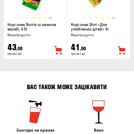
(0)
(0)
Норі снек Norris зі смаком
Норі снек Shiri «Для
васабі, 4.5г
улюблених дітей» 4г
Морепродукти
Морепродукти
43
41
,00
,00
грн за 1 шт
грн за 1 шт
ВАС ТАКОЖ МОЖЕ ЗАЦІКАВИТИ
Сьогодні на кранах
Вино