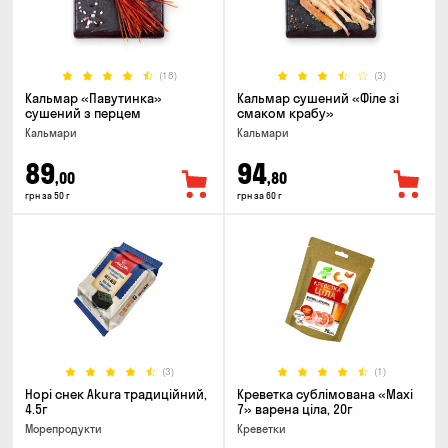
(18)
(3)
Кальмар «Павутинка»
Кальмар сушений «Філе зі
сушений з перцем
смаком крабу»
Кальмари
Кальмари
89
94
,00
,80
грн за 50 г
грн за 60 г
(3)
(1)
Норі снек Akura традиційний,
Креветка сублімована «Maxi
4.5г
7» варена ціла, 20г
Морепродукти
Креветки