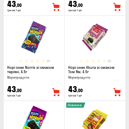
43
43
,00
,00
грн за 1 шт
грн за 1 шт
(0)
(0)
Норі снек Norris зі смаком
Норі снек Akura зі смаком
теріякі, 4.5г
Том Ям, 4.5г
Морепродукти
Морепродукти
43
43
,00
,00
грн за 1 шт
грн за 1 шт
Новинка