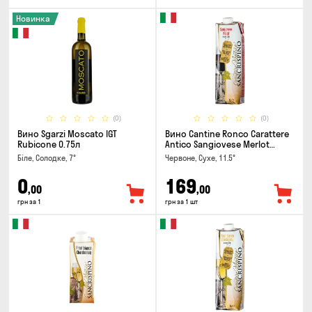
Новинка
(0)
(0)
Вино Sgarzi Moscato IGT
Вино Cantine Ronco Carattere
Rubicone 0.75л
Antico Sangiovese Merlot
Rubicone IGT 1л
Біле, Солодке, 7°
Червоне, Сухе, 11.5°
0
169
,00
,00
грн за 1
грн за 1 шт