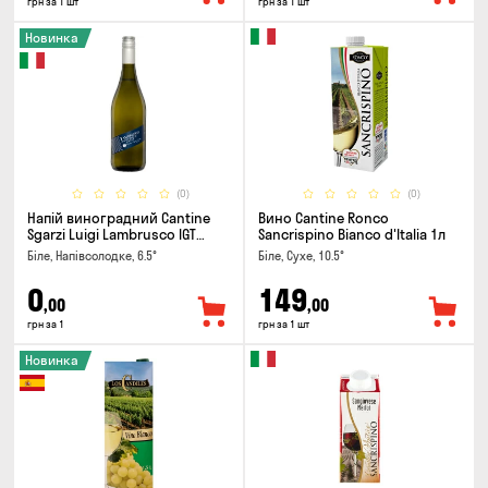
грн за 1 шт
грн за 1 шт
Новинка
(0)
(0)
Напій виноградний Cantine
Вино Cantine Ronco
Sgarzi Luigi Lambrusco IGT
Sancrispino Bianco d'Italia 1л
Emilia Bianca Frizziante 0.75л
Біле, Напівсолодке, 6.5°
Біле, Сухе, 10.5°
0
149
,00
,00
грн за 1
грн за 1 шт
Новинка