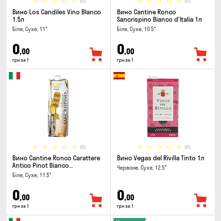
(0)
(0)
Вино Los Candiles Vino Blanco
Вино Cantine Ronco
1.5л
Sancrispino Bianco d'Italia 1л
Біле, Сухе, 11°
Біле, Сухе, 10.5°
0
0
,00
,00
грн за 1
грн за 1
(0)
(0)
Вино Cantine Ronco Carattere
Вино Vegas del Rivilla Tinto 1л
Antico Pinot Bianco
Червоне, Сухе, 12.5°
Chardonnay Rubicone IGT 1л
Біле, Сухе, 11.5°
0
0
,00
,00
грн за 1
грн за 1