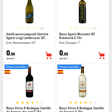
(0)
(0)
Напій виноградний Cantine
Вино Sgarzi Moscato IGT
Sgarzi Luigi Lambrusco IGT
Rubicone 0.75л
Emilia Bianca Frizziante 0.75л
Біле, Напівсолодке, 6.5°
Біле, Солодке, 7°
0
0
,00
,00
грн за 1
грн за 1
Тільки онлайн
Тільки онлайн
(1)
(1)
Вино Vinos & Bodegas Castillo
Вино Vinos & Bodegas Castillo
de Sarrion dry red 0.75л
de Sarrion 0.75л