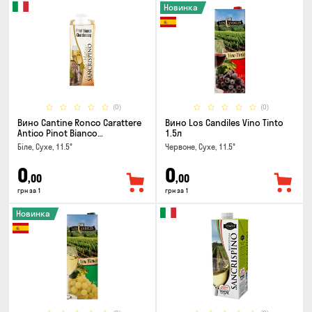
Новинка
(0)
(0)
Вино Cantine Ronco Carattere
Вино Los Candiles Vino Tinto
Antico Pinot Bianco
1.5л
Chardonnay Rubicone IGT 0.25л
Біле, Сухе, 11.5°
Червоне, Сухе, 11.5°
0
0
,00
,00
грн за 1
грн за 1
Новинка