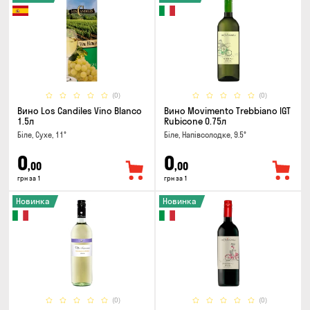
(0)
(0)
Вино Los Candiles Vino Blanco
Вино Movimento Trebbiano IGT
1.5л
Rubicone 0.75л
Біле, Сухе, 11°
Біле, Напівсолодке, 9.5°
0
0
,00
,00
грн за 1
грн за 1
Новинка
Новинка
(0)
(0)