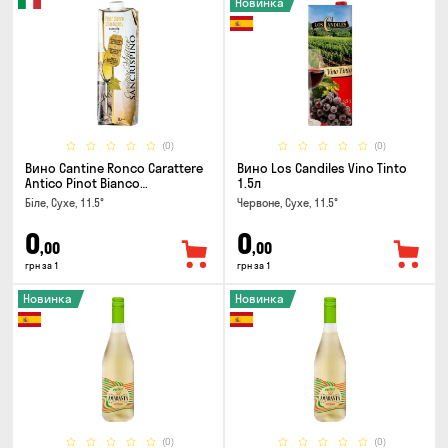
Новинка
(0)
(0)
Вино Cantine Ronco Carattere
Вино Los Candiles Vino Tinto
Antico Pinot Bianco
1.5л
Chardonnay Rubicone IGT 1л
Біле, Сухе, 11.5°
Червоне, Сухе, 11.5°
0
0
,00
,00
грн за 1
грн за 1
Новинка
Новинка
(0)
(0)