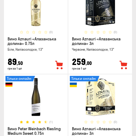
(0)
(0)
Вино Aznauri «Алазанська
Вино Aznauri «Алазанська
долина» 0.75л
долина» 3л
Біле, Напівсолодке, 13°
Червоне, Напівсолодке, 13°
89
259
,50
,00
грн за 1 шт
грн за 1 шт
Тільки онлайн
Тільки онлайн
(1)
(0)
Вино Peter Weinbach Riesling
Вино Aznauri «Алазанська
Medium Sweet 0.75л
долина» 3л