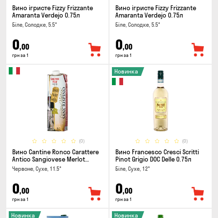
Вино ігристе Fizzy Frizzante
Вино ігристе Fizzy Frizzante
Amaranta Verdejo 0.75л
Amaranta Verdejo 0.75л
Біле, Солодке, 5.5°
Біле, Солодке, 5.5°
0
0
,00
,00
грн за 1
грн за 1
Новинка
(0)
(0)
Вино Cantine Ronco Carattere
Вино Francesco Cresci Scritti
Antico Sangiovese Merlot
Pinot Grigio DOC Delle 0.75л
Rubicone IGT 1л
Червоне, Сухе, 11.5°
Біле, Сухе, 12°
0
0
,00
,00
грн за 1
грн за 1
Новинка
Новинка