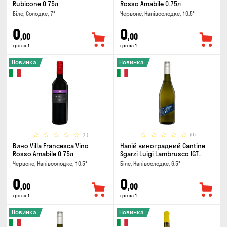
Rubicone 0.75л
Rosso Amabile 0.75л
Біле, Солодке, 7°
Червоне, Напівсолодке, 10.5°
0
0
,00
,00
грн за 1
грн за 1
Новинка
Новинка
(0)
(0)
Вино Villa Francesca Vino
Напій виноградний Cantine
Rosso Amabile 0.75л
Sgarzi Luigi Lambrusco IGT
Emilia Bianca Frizziante 0.75л
Червоне, Напівсолодке, 10.5°
Біле, Напівсолодке, 6.5°
0
0
,00
,00
грн за 1
грн за 1
Новинка
Новинка