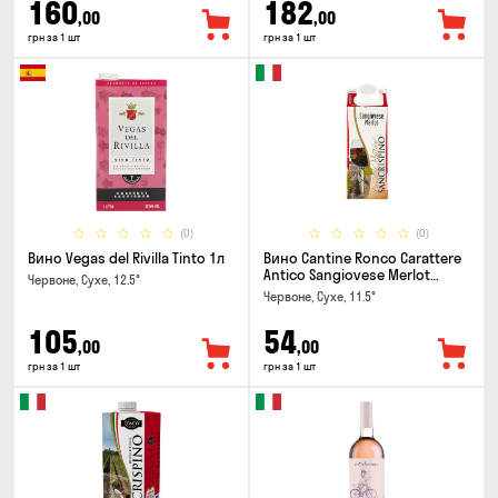
160
182
,00
,00
грн за 1 шт
грн за 1 шт
(0)
(0)
Вино Vegas del Rivilla Tinto 1л
Вино Cantine Ronco Carattere
Antico Sangiovese Merlot
Червоне, Сухе, 12.5°
Rubicone IGT 0.25л
Червоне, Сухе, 11.5°
105
54
,00
,00
грн за 1 шт
грн за 1 шт