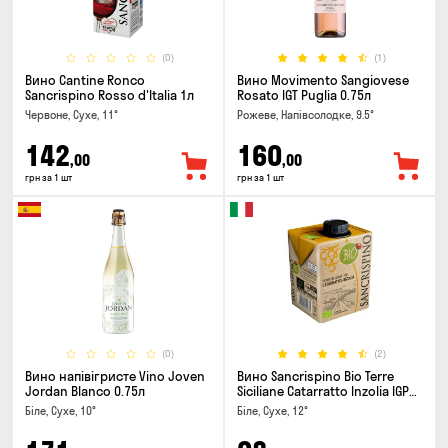
(0)
(1)
Вино Cantine Ronco
Вино Movimento Sangiovese
Sancrispino Rosso d'Italia 1л
Rosato IGT Puglia 0.75л
Червоне, Сухе, 11°
Рожеве, Напівсолодке, 9.5°
142
160
,00
,00
грн за 1 шт
грн за 1 шт
(0)
(2)
Вино напівігристе Vino Joven
Вино Sancrispino Bio Terre
Jordan Blanco 0.75л
Siciliane Catarratto Inzolia IGP
0.5л
Біле, Сухе, 10°
Біле, Сухе, 12°