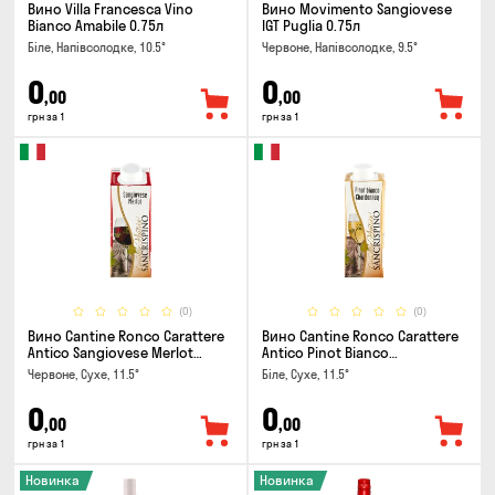
Вино Villa Francesca Vino
Вино Movimento Sangiovese
Bianco Amabile 0.75л
IGT Puglia 0.75л
Біле, Напівсолодке, 10.5°
Червоне, Напівсолодке, 9.5°
0
0
,00
,00
грн за 1
грн за 1
(0)
(0)
Вино Cantine Ronco Carattere
Вино Cantine Ronco Carattere
Antico Sangiovese Merlot
Antico Pinot Bianco
Rubicone IGT 0.25л
Chardonnay Rubicone IGT 0.25л
Червоне, Сухе, 11.5°
Біле, Сухе, 11.5°
0
0
,00
,00
грн за 1
грн за 1
Новинка
Новинка