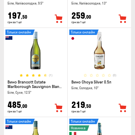
Біле, Напівсолодке, 9.5°
Біле, Напівсолодке, 13°
197
259
,50
,00
грн за 1 шт
грн за 1 шт
Тільки онлайн
Тільки онлайн
(1)
(0)
Вино Brancott Estate
Вино Choya Silver 0.5л
Marlborough Sauvignon Blanc
Біле, Солодке, 10°
0.75л
Біле, Сухе, 12.5°
485
219
,00
,50
грн за 1 шт
грн за 1 шт
Тільки онлайн
Тільки онлайн
Новинка