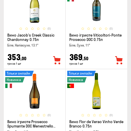
(0)
(0)
Вино Jacob's Creek Classic
Вино ігристе Viticoltori-Ponte
Chardonnay 0.75л
Prosecco DOC 0.75л
Біле, Напівсухе, 13.1°
Біле, Сухе, 11°
353
369
,00
,50
грн за 1 шт
грн за 1 шт
Тільки онлайн
Тільки онлайн
Новинка
Новинка
(0)
(0)
Вино ігристе Prosecco
Вино Flor de Verao Vinho Verde
Spumante DOC Menestrello
Branco 0.75л
0.75л