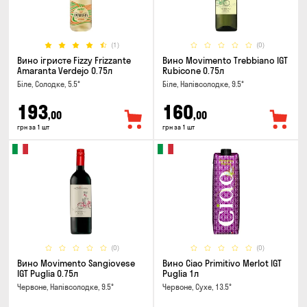
(1)
(0)
Вино ігристе Fizzy Frizzante
Вино Movimento Trebbiano IGT
Amaranta Verdejo 0.75л
Rubicone 0.75л
Біле, Солодке, 5.5°
Біле, Напівсолодке, 9.5°
193
160
,00
,00
грн за 1 шт
грн за 1 шт
(0)
(0)
Вино Movimento Sangiovese
Вино Ciao Primitivo Merlot IGT
IGT Puglia 0.75л
Puglia 1л
Червоне, Напівсолодке, 9.5°
Червоне, Сухе, 13.5°