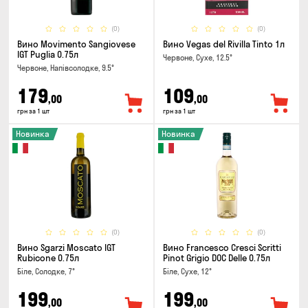
(0)
(0)
Вино Movimento Sangiovese
Вино Vegas del Rivilla Tinto 1л
IGT Puglia 0.75л
Червоне, Сухе, 12.5°
Червоне, Напівсолодке, 9.5°
179
109
,00
,00
грн за 1 шт
грн за 1 шт
Новинка
Новинка
(0)
(0)
Вино Sgarzi Moscato IGT
Вино Francesco Cresci Scritti
Rubicone 0.75л
Pinot Grigio DOC Delle 0.75л
Біле, Солодке, 7°
Біле, Сухе, 12°
199
199
,00
,00