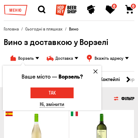
0
0
МЕНЮ
Головна
Сьогодні в пляшках
Вино
Вино з доставкою у Ворзелі
Ворзель
Доставка
Вкажіть адресу
Ваше місто —
Ворзель?
і товари
Пиво
Сидр
Вино
Віскі
Коктейлі
Горі
ТАК
ВИНО
ФІЛЬТР
Ні, змінити