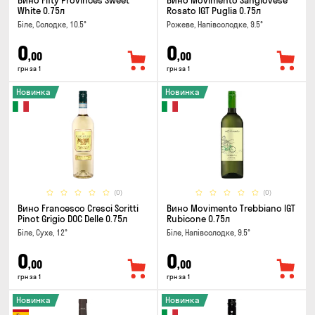
Вино Fifty Provinces Sweet
Вино Movimento Sangiovese
White 0.75л
Rosato IGT Puglia 0.75л
Біле, Солодке, 10.5°
Рожеве, Напівсолодке, 9.5°
0
0
,00
,00
грн за 1
грн за 1
Новинка
Новинка
(0)
(0)
Вино Francesco Cresci Scritti
Вино Movimento Trebbiano IGT
Pinot Grigio DOC Delle 0.75л
Rubicone 0.75л
Біле, Сухе, 12°
Біле, Напівсолодке, 9.5°
0
0
,00
,00
грн за 1
грн за 1
Новинка
Новинка