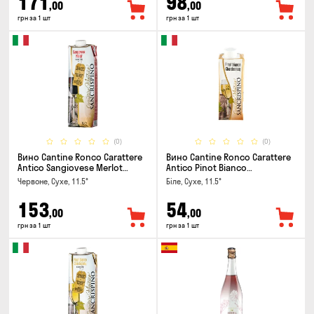
171
98
,00
,00
грн за 1 шт
грн за 1 шт
(0)
(0)
Вино Cantine Ronco Carattere
Вино Cantine Ronco Carattere
Antico Sangiovese Merlot
Antico Pinot Bianco
Rubicone IGT 1л
Chardonnay Rubicone IGT 0.25л
Червоне, Сухе, 11.5°
Біле, Сухе, 11.5°
153
54
,00
,00
грн за 1 шт
грн за 1 шт