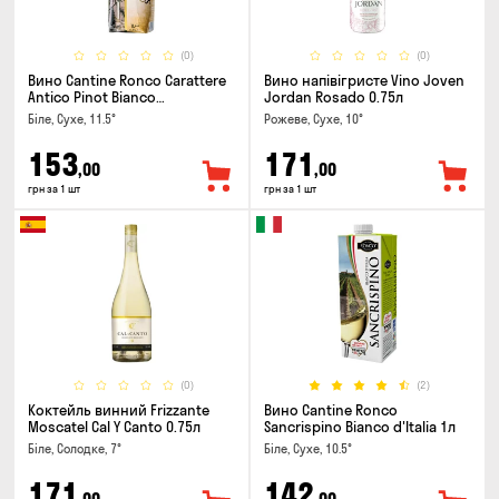
(0)
(0)
Вино Cantine Ronco Carattere
Вино напівігристе Vino Joven
Antico Pinot Bianco
Jordan Rosado 0.75л
Chardonnay Rubicone IGT 1л
Біле, Сухе, 11.5°
Рожеве, Сухе, 10°
153
171
,00
,00
грн за 1 шт
грн за 1 шт
(0)
(2)
Коктейль винний Frizzante
Вино Cantine Ronco
Moscatel Cal Y Canto 0.75л
Sancrispino Bianco d'Italia 1л
Біле, Солодке, 7°
Біле, Сухе, 10.5°
171
142