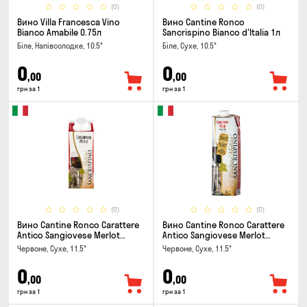
(0)
(0)
Вино Villa Francesca Vino
Вино Cantine Ronco
Bianco Amabile 0.75л
Sancrispino Bianco d'Italia 1л
Біле, Напівсолодке, 10.5°
Біле, Сухе, 10.5°
0
0
,00
,00
грн за 1
грн за 1
(0)
(0)
Вино Cantine Ronco Carattere
Вино Cantine Ronco Carattere
Antico Sangiovese Merlot
Antico Sangiovese Merlot
Rubicone IGT 0.25л
Rubicone IGT 1л
Червоне, Сухе, 11.5°
Червоне, Сухе, 11.5°
0
0
,00
,00
грн за 1
грн за 1