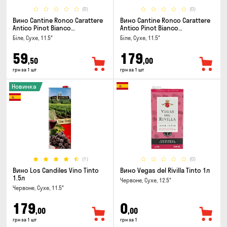
(0)
(0)
Вино Cantine Ronco Carattere
Вино Cantine Ronco Carattere
Antico Pinot Bianco
Antico Pinot Bianco
Chardonnay Rubicone IGT 0.25л
Chardonnay Rubicone IGT 1л
Біле, Сухе, 11.5°
Біле, Сухе, 11.5°
59
179
,50
,00
грн за 1 шт
грн за 1 шт
Новинка
(1)
(0)
Вино Los Candiles Vino Tinto
Вино Vegas del Rivilla Tinto 1л
1.5л
Червоне, Сухе, 12.5°
Червоне, Сухе, 11.5°
179
0
,00
,00
грн за 1 шт
грн за 1