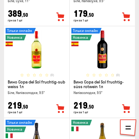
Біле, Сухе, 11°
Біле, Напівсухе, 9.5°
389
179
,50
,50
грн за 1 шт
грн за 1 шт
Тільки онлайн
Тільки онлайн
Новинка
Новинка
(0)
(0)
Вино Copa del Sol fruchtig-sub
Вино Copa del Sol fruchtig-
weiss 1л
süss rotwein 1л
Біле, Напівсолодке, 9.5°
Напівсолодке, 9.5°
219
219
,50
,50
грн за 1 шт
грн за 1 шт
Тільки онлайн
Новинка
Новинка