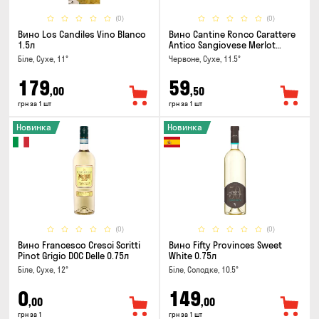
(0)
(0)
Вино Los Candiles Vino Blanco
Вино Cantine Ronco Carattere
1.5л
Antico Sangiovese Merlot
Rubicone IGT 0.25л
Біле, Сухе, 11°
Червоне, Сухе, 11.5°
179
59
,00
,50
грн за 1 шт
грн за 1 шт
Новинка
Новинка
(0)
(0)
Вино Francesco Cresci Scritti
Вино Fifty Provinces Sweet
Pinot Grigio DOC Delle 0.75л
White 0.75л
Біле, Сухе, 12°
Біле, Солодке, 10.5°
0
149
,00
,00
грн за 1
грн за 1 шт