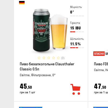
Міцність
0
°
Гіркота
15
IBU
Щільність
11.5
%
(0)
Пиво безалкогольне Clausthaler
Пиво FDB
Classic 0.5л
Світле, Н
Світле, Фільтроване, 0°
45
47
,50
,50
грн за 1 шт
грн за 1 ш