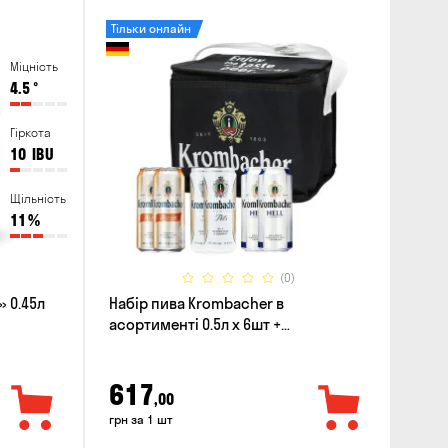
Тільки онлайн
Міцність
4.5
°
Гіркота
10
IBU
Щільність
11
%
(0)
 0.45л
Набір пива Krombacher в
асортименті 0.5л х 6шт +
термосумка
617
,00
грн за 1 шт