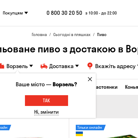
0 800 30 20 50
Покупцям
з 10:00 - до 22:00
Головна
Сьогодні в пляшках
Пиво
льоване пиво з достакою в Во
Ворзель
Доставка
Вкажіть адресу
Ваше місто —
Ворзель?
октейлі
Горілка
Соджу
Лікери та настоянки
Конья
ТАК
Ні, змінити
лайн
Тільки онлайн