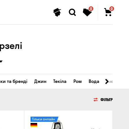
0
0
рзелі
ки та бренді
Джин
Текіла
Ром
Вода
Енергетичн
ФІЛЬТР
Тільки онлайн