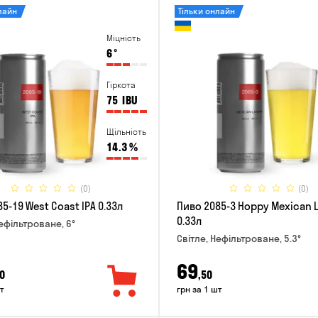
лайн
Тільки онлайн
Міцність
6
°
Гіркота
75
IBU
Щільність
14.3
%
(0)
(0)
5-19 West Coast IPA 0.33л
Пиво 2085-3 Hoppy Mexican 
0.33л
Нефільтроване, 6°
Світле, Нефільтроване, 5.3°
69
0
,50
т
грн за 1 шт