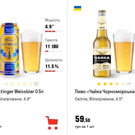
Міцність
4.9
°
Гіркота
11
IBU
Щільність
11.5
%
(0)
(1)
tinger Weissbier 0.5л
Пиво «Чайка Чорноморська»
ільтроване, 4.9°
Світле, Фільтроване, 4.5°
59
,50
т
грн за 1 шт