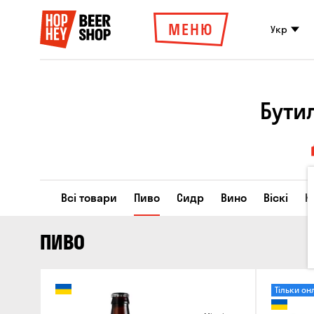
МЕНЮ
Укр
Бути
Всі товари
Пиво
Сидр
Вино
Віскі
К
ПИВО
Тільки он