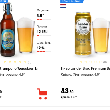
лайн
Тільки онлайн
Міцність
4.6
°
Гіркота
12
IBU
Щільність
12
%
(0)
(0)
trampolio Weissbier 1л
Пиво Lander Brau Premium Be
ільтроване, 4.6°
Світле, Фільтроване, 4.9°
43
0
,50
т
грн за 1 шт