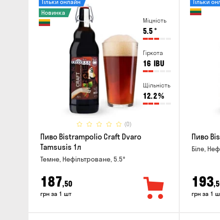
Тільки онлайн
Тільки он
Новинка
Міцність
5.5
°
Гіркота
16
IBU
Щільність
12.2
%
(0)
Пиво Bistrampolio Craft Dvaro
Пиво Bis
Tamsusis 1л
Біле, Неф
Темне, Нефільтроване, 5.5°
187
193
,50
,5
грн за 1 шт
грн за 1 ш