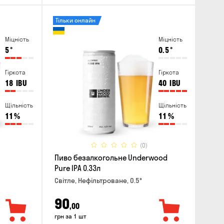
Тільки онлайн
Міцність
Міцність
5
°
0.5
°
Гіркота
Гіркота
18
IBU
40
IBU
Щільність
Щільність
11
%
11
%
(0)
Пиво безалкогольне Underwood
Pure IPA 0.33л
Світле, Нефільтроване, 0.5°
90
,00
грн за 1 шт