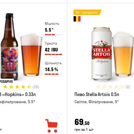
Топ продажів
Міцність
5.5
°
Гіркота
42
IBU
Щільність
14.5
%
(28)
(0)
B «Hopkins» 0.33л
Пиво Stella Artois 0.5л
ефільтроване, 5.5°
Світле, Фільтроване, 5°
69
,50
т
грн за 1 шт