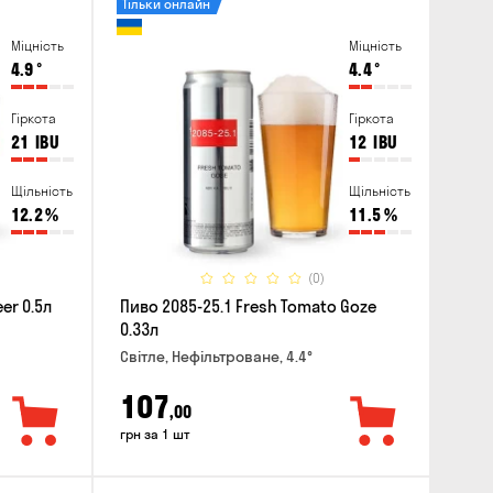
Тільки онлайн
Міцність
Міцність
4.9
°
4.4
°
Гіркота
Гіркота
21
IBU
12
IBU
Щільність
Щільність
12.2
%
11.5
%
(0)
er 0.5л
Пиво 2085-25.1 Fresh Tomato Goze
0.33л
Світле, Нефільтроване, 4.4°
107
,00
грн за 1 шт