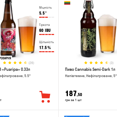
Міцність
5.5
°
Гіркота
60
IBU
Щільність
17.5
%
(26)
(3)
 «Puaripa» 0.33л
Пиво Cannabis Semi-Dark 1л
ефільтроване, 5.5°
Напівтемне, Нефільтроване, 5°
187
,50
т
грн за 1 шт