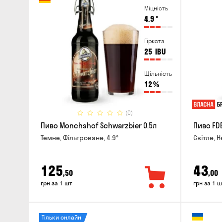
Міцність
4.9
°
Гіркота
25
IBU
Щільність
12
%
(0)
Пиво Monchshof Schwarzbier 0.5л
Пиво FDB
Темне, Фільтроване, 4.9°
Світле, Н
125
43
,50
,00
грн за 1 шт
грн за 1 ш
Тільки онлайн