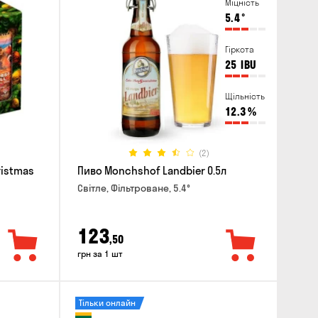
Міцність
5.4
°
Гіркота
25
IBU
Щільність
12.3
%
(2)
ristmas
Пиво Monchshof Landbier 0.5л
Світле, Фільтроване, 5.4°
123
,50
грн за 1 шт
Тільки онлайн