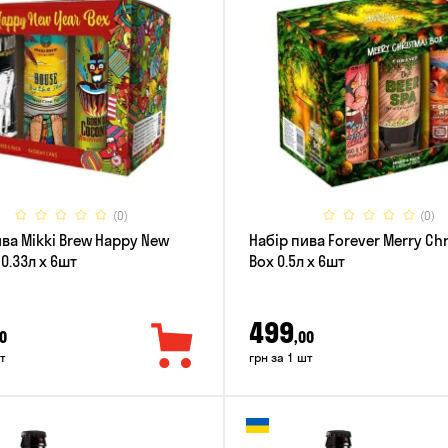
(0)
(0)
ива Mikki Brew Happy New
Набір пива Forever Merry Ch
 0.33л x 6шт
Box 0.5л x 6шт
499
0
,00
т
грн за 1 шт