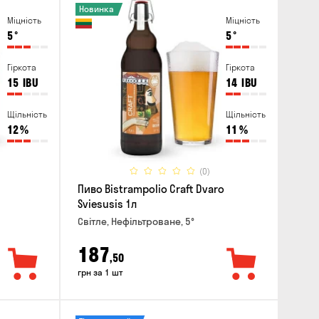
Новинка
Міцність
Міцність
5
°
5
°
Гіркота
Гіркота
15
IBU
14
IBU
Щільність
Щільність
12
%
11
%
(0)
Пиво Bistrampolio Craft Dvaro
Sviesusis 1л
Світле, Нефільтроване, 5°
187
,50
грн за 1 шт