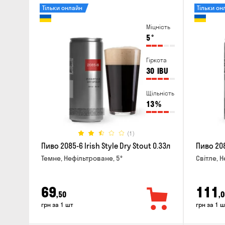
Тільки онлайн
Тільки он
Міцність
5
°
Гіркота
30
IBU
Щільність
13
%
(1)
Пиво 2085-6 Irish Style Dry Stout 0.33л
Пиво 208
Темне, Нефільтроване, 5°
Світле, 
69
111
,50
,0
грн за 1 шт
грн за 1 ш