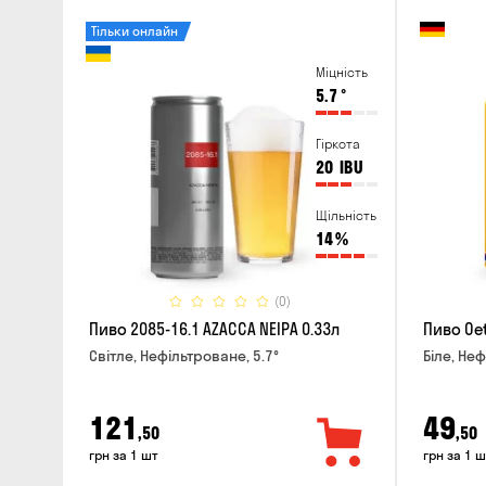
Тільки онлайн
Міцність
5.7
°
Гіркота
20
IBU
Щільність
14
%
(0)
Пиво 2085-16.1 AZACCA NEIPA 0.33л
Пиво Oet
Світле, Нефільтроване, 5.7°
Біле, Неф
121
49
,50
,50
грн за 1 шт
грн за 1 ш