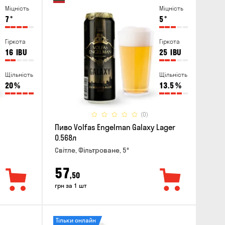
Міцність
Міцність
7
°
5
°
Гіркота
Гіркота
16
IBU
25
IBU
Щільність
Щільність
20
%
13.5
%
(0)
Пиво Volfas Engelman Galaxy Lager
0.568л
Світле, Фільтроване, 5°
57
,50
грн за 1 шт
Тільки онлайн