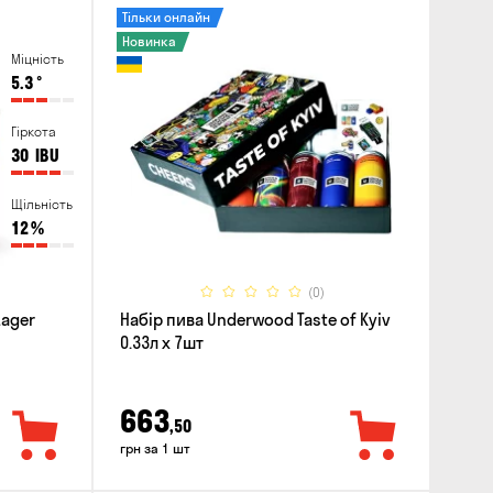
Тільки онлайн
Новинка
Міцність
5.3
°
Гіркота
30
IBU
Щільність
12
%
(0)
Lager
Набір пива Underwood Taste of Kyiv
0.33л x 7шт
663
,50
грн за 1 шт