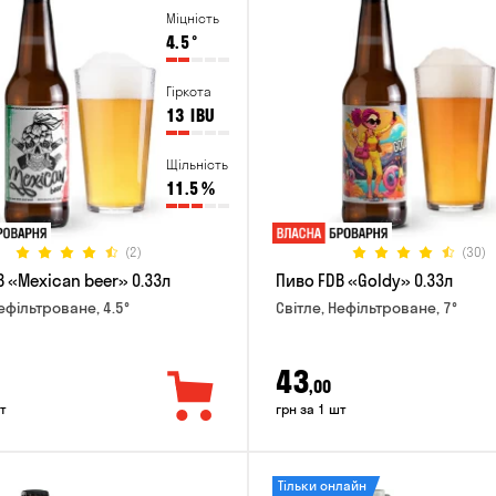
Міцність
4.5
°
Гіркота
13
IBU
Щільність
11.5
%
(2)
(30)
 «Mexican beer» 0.33л
Пиво FDB «Goldy» 0.33л
ефільтроване, 4.5°
Світле, Нефільтроване, 7°
43
,00
т
грн за 1 шт
Тільки онлайн