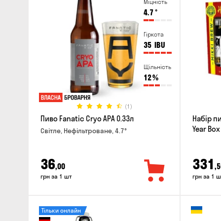
Міцність
4.7
°
Гіркота
35
IBU
Щільність
12
%
(1)
Пиво Fanatic Cryo APA 0.33л
Набір п
Year Box
Світле, Нефільтроване, 4.7°
36
331
,00
,5
грн за 1 шт
грн за 1 ш
Тільки онлайн