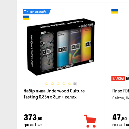
Тільки онлайн
(0)
Набір пива Underwood Culture
Пиво FD
Tasting 0.33л x 3шт + келих
Світле, Н
373
47
,50
,50
грн за 1 шт
грн за 1 ш