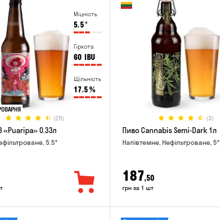
Міцність
5.5
°
Гіркота
60
IBU
Щільність
17.5
%
(26)
(3)
 «Puaripa» 0.33л
Пиво Cannabis Semi-Dark 1л
ефільтроване, 5.5°
Напівтемне, Нефільтроване, 5°
187
,50
т
грн за 1 шт