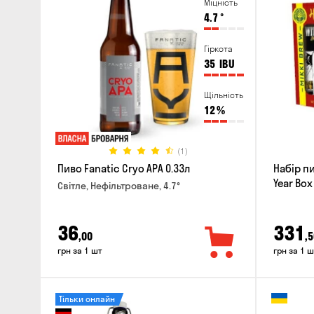
Міцність
4.7
°
Гіркота
35
IBU
Щільність
12
%
(1)
Пиво Fanatic Cryo APA 0.33л
Набір п
Year Box
Світле, Нефільтроване, 4.7°
36
331
,00
,5
грн за 1 шт
грн за 1 ш
Тільки онлайн