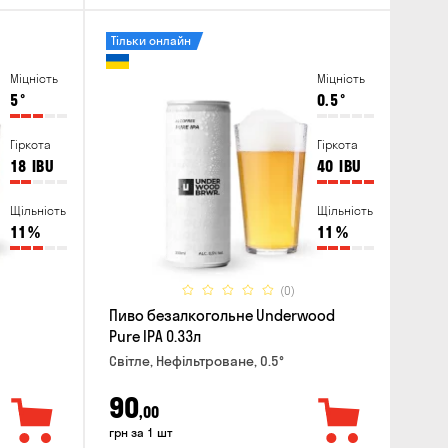
Тільки онлайн
Міцність
Міцність
5
°
0.5
°
Гіркота
Гіркота
18
IBU
40
IBU
Щільність
Щільність
11
%
11
%
(0)
Пиво безалкогольне Underwood
Pure IPA 0.33л
Світле, Нефільтроване, 0.5°
90
,00
грн за 1 шт