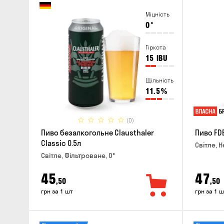
Міцність
0
°
Гіркота
15
IBU
Щільність
11.5
%
(0)
Пиво безалкогольне Clausthaler
Пиво FDB
Classic 0.5л
Світле, Н
Світле, Фільтроване, 0°
45
47
,50
,50
грн за 1 шт
грн за 1 ш