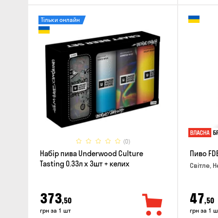
Тільки онлайн
(0)
Набір пива Underwood Culture
Пиво FD
Tasting 0.33л x 3шт + келих
Світле, Н
373
47
,50
,50
грн за 1 шт
грн за 1 ш