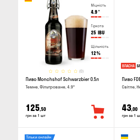
Міцність
4.9
°
Гіркота
25
IBU
Щільність
12
%
(0)
Пиво Monchshof Schwarzbier 0.5л
Пиво FDB
Темне, Фільтроване, 4.9°
Світле, Н
125
43
,50
,00
грн за 1 шт
грн за 1 ш
Тільки онлайн