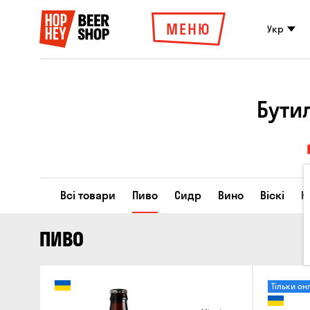
МЕНЮ
Укр
Бути
Всі товари
Пиво
Сидр
Вино
Віскі
К
ПИВО
Тільки он