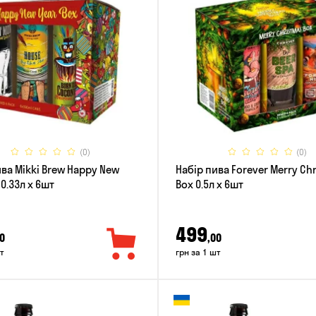
(0)
(0)
ива Mikki Brew Happy New
Набір пива Forever Merry Ch
 0.33л x 6шт
Box 0.5л x 6шт
499
0
,00
т
грн за 1 шт