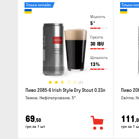
Тільки онлайн
Тільки он
Міцність
5
°
Гіркота
30
IBU
Щільність
13
%
(1)
Пиво 2085-6 Irish Style Dry Stout 0.33л
Пиво 208
Темне, Нефільтроване, 5°
Світле, 
69
111
,50
,0
грн за 1 шт
грн за 1 ш