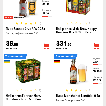
Гіркота
35
IBU
Щільність
12
%
(1)
(0)
Пиво Fanatic Cryo APA 0.33л
Набір пива Mikki Brew Happy
New Year Box 0.33л x 6шт
Світле, Нефільтроване, 4.7°
36
331
,00
,50
грн за 1 шт
грн за 1 шт
Тільки онлайн
Тільки онлайн
Міцність
5.4
°
Гіркота
25
IBU
Щільність
12.3
%
(0)
(2)
Набір пива Forever Merry
Пиво Monchshof Landbier 0.5л
Christmas Box 0.5л x 6шт
Світле, Фільтроване, 5.4°