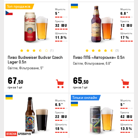
Топ продажів
Міцність
Міцність
5
°
6.8
°
Гіркота
Гіркота
32
IBU
12
IBU
Щільність
Щільність
11.9
%
17
%
(1)
(3)
Пиво Budweiser Budvar Czech
Пиво ППБ «Авторське» 0.5л
Lager 0.5л
Світле, Фільтроване, 6.8°
Світле, Фільтроване, 5°
67
65
,50
,50
грн за 1 шт
грн за 1 шт
Тільки онлайн
Міцність
Міцність
6.5
°
5
°
Гіркота
Гіркота
22
IBU
42
IBU
Щільність
Щільність
18
%
13.5
%