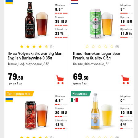
Міцність
Міцність
8.5
°
5
°
Гіркота
Гіркота
35
IBU
19
IBU
Щільність
Щільність
23
%
11.5
%
(3)
(0)
Пиво Volynski Browar Big Man
Пиво Heineken Lager Beer
English Barleywine 0.35л
Premium Quality 0.5л
Темне, Нефільтроване, 8.5°
Світле, Фільтроване, 5°
79
69
,50
,50
грн за 1 шт
грн за 1 шт
Топ продажів
Новинка
Міцність
Міцність
4.5
°
0
°
Гіркота
Гіркота
20
IBU
10
IBU
Щільність
Щільність
13
%
6
%
(5)
(0)