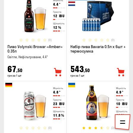
Міцність
4.4
°
Гіркота
12
IBU
Щільність
12
%
(0)
(0)
Пиво Volynski Browar «Amber»
Набір пива Bavaria 0.5л х 6шт +
0.35л
термосумка
Світле, Нефільтроване, 4.4°
67
543
,50
,50
грн за 1 шт
грн за 1 шт
Міцність
Міцність
4.8
°
4.9
°
Гіркота
Гіркота
23
IBU
10
IBU
Щільність
Щільність
11.8
%
11
%
(0)
(3)