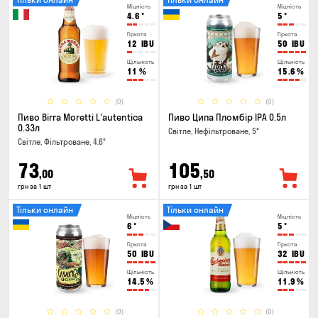
Міцність
Міцність
4.6
°
5
°
Гіркота
Гіркота
12
IBU
50
IBU
Щільність
Щільність
11
%
15.6
%
(0)
(0)
Пиво Birra Moretti L'autentica
Пиво Ципа Пломбір IPA 0.5л
0.33л
Світле, Нефільтроване, 5°
Світле, Фільтроване, 4.6°
73
105
,00
,50
грн за 1 шт
грн за 1 шт
Тільки онлайн
Тільки онлайн
Міцність
Міцність
6
°
5
°
Гіркота
Гіркота
50
IBU
32
IBU
Щільність
Щільність
14.5
%
11.9
%
(0)
(0)