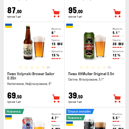
87
95
,00
,00
грн за 1 шт
грн за 1 шт
Міцність
Міцність
6
°
5.1
°
Гіркота
Гіркота
15
IBU
26
IBU
Щільність
Щільність
15
%
12
%
(0)
(0)
Пиво Volynski Browar Sailor
Пиво AltMuller Original 0.5л
0.35л
Світле, Фільтроване, 5.1°
Напівтемне, Нефільтроване, 6°
69
39
,50
,50
грн за 1 шт
грн за 1 шт
Новинка
Тільки онлайн
Міцність
Міцність
Новинка
4.7
°
5.5
°
Гіркота
Гіркота