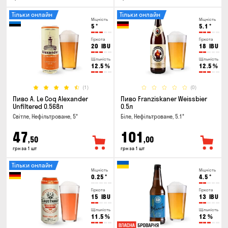
Тільки онлайн
Тільки онлайн
Міцність
Міцність
5
°
5.1
°
Гіркота
Гіркота
20
IBU
18
IBU
Щільність
Щільність
12.5
%
12.5
%
(1)
(0)
Пиво A. Le Coq Alexander
Пиво Franziskaner Weissbier
Unfiltered 0.568л
0.5л
Світле, Нефільтроване, 5°
Біле, Нефільтроване, 5.1°
47
101
,50
,00
грн за 1 шт
грн за 1 шт
Тільки онлайн
Міцність
Міцність
0.25
°
4.5
°
Гіркота
Гіркота
15
IBU
13
IBU
Щільність
Щільність
11.5
%
12
%