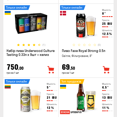
Тільки онлайн
Тільки онлайн
Міцність
8
°
Гіркота
25
IBU
Щільність
12.5
%
(1)
(0)
Набір пива Underwood Culture
Пиво Faxe Royal Strong 0.5л
Tasting 0.33л x 9шт + келих
Світле, Фільтроване, 8°
750
69
,00
,50
грн за 1 шт
грн за 1 шт
Тільки онлайн
Топ продажів
Міцність
Міцність
5
°
4.5
°
Гіркота
Гіркота
21
IBU
13
IBU
Щільність
Щільність
12
%
11
%