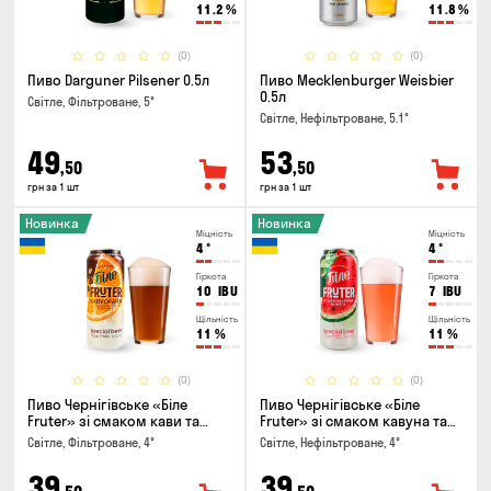
11.2
%
11.8
%
(0)
(0)
Пиво Darguner Pilsener 0.5л
Пиво Mecklenburger Weisbier
0.5л
Світле, Фільтроване, 5°
Світле, Нефільтроване, 5.1°
49
53
,50
,50
грн за 1 шт
грн за 1 шт
Новинка
Новинка
Міцність
Міцність
4
°
4
°
Гіркота
Гіркота
10
IBU
7
IBU
Щільність
Щільність
11
%
11
%
(0)
(0)
Пиво Чернігівське «Біле
Пиво Чернігівське «Біле
Fruter» зі смаком кави та
Fruter» зі смаком кавуна та
апельсину 0.5л
м'яти 0.5л
Світле, Фільтроване, 4°
Світле, Нефільтроване, 4°
39
39