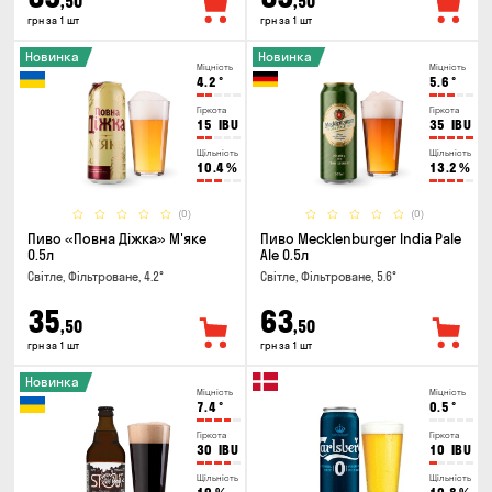
,50
,50
грн за 1 шт
грн за 1 шт
Новинка
Новинка
Міцність
Міцність
4.2
°
5.6
°
Гіркота
Гіркота
15
IBU
35
IBU
Щільність
Щільність
10.4
%
13.2
%
(0)
(0)
Пиво «Повна Діжка» М'яке
Пиво Mecklenburger India Pale
0.5л
Ale 0.5л
Світле, Фільтроване, 4.2°
Світле, Фільтроване, 5.6°
35
63
,50
,50
грн за 1 шт
грн за 1 шт
Новинка
Міцність
Міцність
7.4
°
0.5
°
Гіркота
Гіркота
30
IBU
10
IBU
Щільність
Щільність