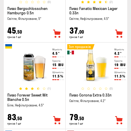
(0)
(2)
Пиво Bergschlosschen
Пиво Fanatic Mexican Lager
Hamburgo 0.5л
0.33л
Світле, Фільтроване, 5°
Світле, Нефільтроване, 4.5°
45
37
,50
,00
грн за 1 шт
грн за 1 шт
Топ продажів
Міцність
Міцність
4.5
°
4.2
°
Гіркота
Гіркота
15
IBU
19
IBU
Щільність
Щільність
11.5
%
11.3
%
(1)
(0)
Пиво Forever Sweet Wit
Пиво Corona Extra 0.33л
Blanche 0.5л
Світле, Фільтроване, 4.2°
Біле, Нефільтроване, 4.5°
83
79
,50
,50
грн за 1 шт
грн за 1 шт