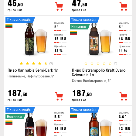
45
47
,50
,50
грн за 1 шт
грн за 1 шт
Тільки онлайн
Тільки онлайн
Міцність
Міцність
Новинка
5
°
5
°
Гіркота
Гіркота
15
IBU
14
IBU
Щільність
Щільність
12
%
11
%
(3)
(0)
Пиво Cannabis Semi-Dark 1л
Пиво Bistrampolio Craft Dvaro
Sviesusis 1л
Напівтемне, Нефільтроване, 5°
Світле, Нефільтроване, 5°
187
187
,50
,50
грн за 1 шт
грн за 1 шт
Тільки онлайн
Тільки онлайн
Міцність
Міцність
Новинка
5.5
°
4.6
°
Гіркота
Гіркота
16
IBU
12
IBU