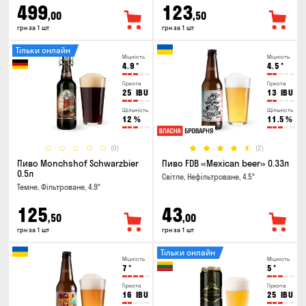
499
123
,00
,50
грн за 1 шт
грн за 1 шт
Тільки онлайн
Міцність
Міцність
4.9
°
4.5
°
Гіркота
Гіркота
25
IBU
13
IBU
Щільність
Щільність
12
%
11.5
%
(0)
(2)
Пиво Monchshof Schwarzbier
Пиво FDB «Mexican beer» 0.33л
0.5л
Світле, Нефільтроване, 4.5°
Темне, Фільтроване, 4.9°
125
43
,50
,00
грн за 1 шт
грн за 1 шт
Тільки онлайн
Міцність
Міцність
7
°
5
°
Гіркота
Гіркота
16
IBU
25
IBU