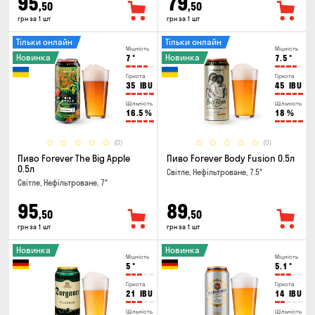
95
79
,50
,50
грн за 1 шт
грн за 1 шт
Тільки онлайн
Тільки онлайн
Міцність
Міцність
Новинка
Новинка
7
°
7.5
°
Гіркота
Гіркота
35
IBU
45
IBU
Щільність
Щільність
16.5
%
18
%
(0)
(0)
Пиво Forever The Big Apple
Пиво Forever Body Fusion 0.5л
0.5л
Світле, Нефільтроване, 7.5°
Світле, Нефільтроване, 7°
95
89
,50
,50
грн за 1 шт
грн за 1 шт
Новинка
Новинка
Міцність
Міцність
5
°
5.1
°
Гіркота
Гіркота
21
IBU
14
IBU
Щільність
Щільність