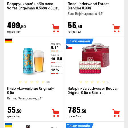
Подарунковий набір пива
Пиво Underwood Forest
Volfas Engelman 0.568л x 6шт +
Blanche 0.33л
келих 0.568л
Біле, Нефільтроване, 4.6°
499
55
,50
,50
грн за 1 шт
грн за 1 шт
Тільки онлайн
Міцність
5.1
°
Гіркота
19
IBU
Щільність
12
%
(0)
(0)
Пиво «Lowenbrau Original»
Набір пива Budweiser Budvar
0.5л
Original 0.5л х 8шт +
термосумка
Світле, Фільтроване, 5.1°
55
785
,50
,50
грн за 1 шт
грн за 1 шт
Тільки онлайн