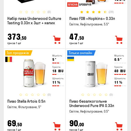
(0)
(28)
Набір пива Underwood Culture
Пиво FDB «Hopkins» 0.33л
Tasting 0.33л x 3шт + келих
Світле, Нефільтроване, 5.5°
373
47
,50
,50
грн за 1 шт
грн за 1 шт
Топ продажів
Тільки онлайн
Міцність
Міцність
5
°
0.5
°
Гіркота
Гіркота
18
IBU
40
IBU
Щільність
Щільність
11
%
11
%
(0)
(0)
Пиво Stella Artois 0.5л
Пиво безалкогольне
Underwood Pure IPA 0.33л
Світле, Фільтроване, 5°
Світле, Нефільтроване, 0.5°
69
90
,50
,00
грн за 1 шт
грн за 1 шт