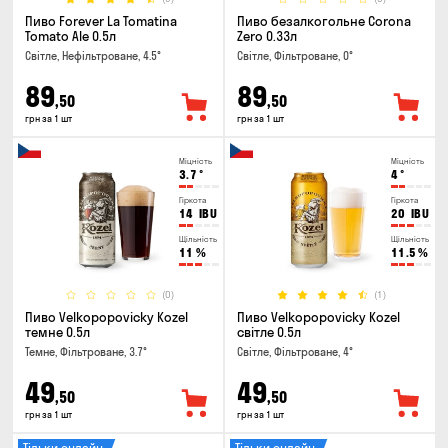
Пиво Forever La Tomatina
Пиво безалкогольне Corona
Tomato Ale 0.5л
Zero 0.33л
Світле, Нефільтроване, 4.5°
Світле, Фільтроване, 0°
89
89
,50
,50
грн за 1 шт
грн за 1 шт
Міцність
Міцність
3.7
°
4
°
Гіркота
Гіркота
14
IBU
20
IBU
Щільність
Щільність
11
%
11.5
%
(0)
(1)
Пиво Velkopopovicky Kozel
Пиво Velkopopovicky Kozel
темне 0.5л
світле 0.5л
Темне, Фільтроване, 3.7°
Світле, Фільтроване, 4°
49
49
,50
,50
грн за 1 шт
грн за 1 шт
Тільки онлайн
Тільки онлайн