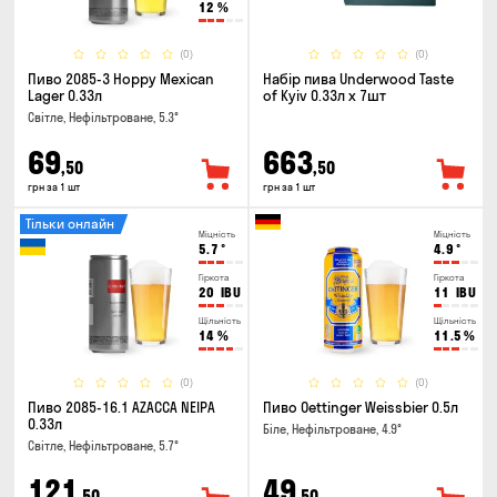
12
%
(0)
(0)
Пиво 2085-3 Hoppy Mexican
Набір пива Underwood Taste
Lager 0.33л
of Kyiv 0.33л x 7шт
Світле, Нефільтроване, 5.3°
69
663
,50
,50
грн за 1 шт
грн за 1 шт
Тільки онлайн
Міцність
Міцність
5.7
°
4.9
°
Гіркота
Гіркота
20
IBU
11
IBU
Щільність
Щільність
14
%
11.5
%
(0)
(0)
Пиво 2085-16.1 AZACCA NEIPA
Пиво Oettinger Weissbier 0.5л
0.33л
Біле, Нефільтроване, 4.9°
Світле, Нефільтроване, 5.7°
121
49
,50
,50