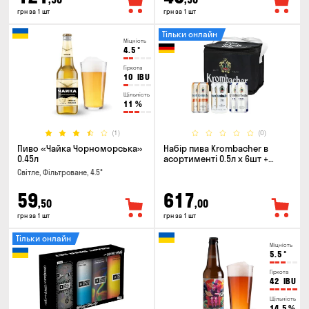
грн за 1 шт
грн за 1 шт
Тільки онлайн
Міцність
4.5
°
Гіркота
10
IBU
Щільність
11
%
(1)
(0)
Пиво «Чайка Чорноморська»
Набір пива Krombacher в
0.45л
асортименті 0.5л х 6шт +
термосумка
Світле, Фільтроване, 4.5°
59
617
,50
,00
грн за 1 шт
грн за 1 шт
Тільки онлайн
Міцність
5.5
°
Гіркота
42
IBU
Щільність
14.5
%