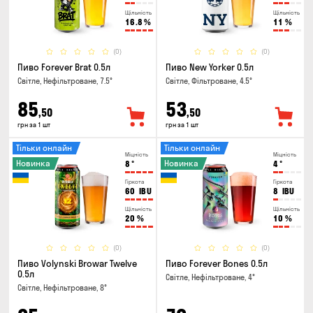
Щільність
Щільність
16.8
%
11
%
(0)
(0)
Пиво Forever Brat 0.5л
Пиво New Yorker 0.5л
Світле, Нефільтроване, 7.5°
Світле, Фільтроване, 4.5°
85
53
,50
,50
грн за 1 шт
грн за 1 шт
Тільки онлайн
Тільки онлайн
Міцність
Міцність
Новинка
Новинка
8
°
4
°
Гіркота
Гіркота
60
IBU
8
IBU
Щільність
Щільність
20
%
10
%
(0)
(0)
Пиво Volynski Browar Twelve
Пиво Forever Bones 0.5л
0.5л
Світле, Нефільтроване, 4°
Світле, Нефільтроване, 8°