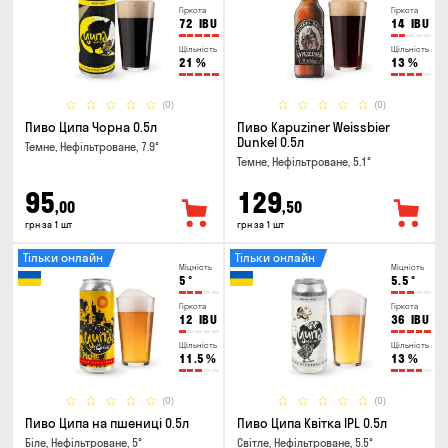
Гіркота
Гіркота
72
IBU
14
IBU
Щільність
Щільність
21
%
13
%
(0)
(0)
Пиво Ципа Чорна 0.5л
Пиво Kapuziner Weissbier
Dunkel 0.5л
Темне, Нефільтроване, 7.9°
Темне, Нефільтроване, 5.1°
95
129
,00
,50
грн за 1 шт
грн за 1 шт
Тільки онлайн
Тільки онлайн
Міцність
Міцність
5
°
5.5
°
Гіркота
Гіркота
12
IBU
36
IBU
Щільність
Щільність
11.5
%
13
%
(0)
(0)
Пиво Ципа на пшениці 0.5л
Пиво Ципа Квітка IPL 0.5л
Біле, Нефільтроване, 5°
Світле, Нефільтроване, 5.5°