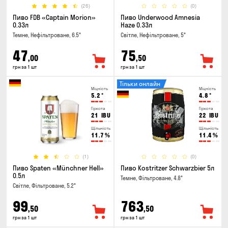
(26)
(0)
Пиво FDB «Captain Morion»
Пиво Underwood Amnesia
0.33л
Haze 0.33л
Темне, Нефільтроване, 6.5°
Світле, Нефільтроване, 5°
47
75
,00
,50
грн за 1 шт
грн за 1 шт
Тільки онлайн
Міцність
Міцність
5.2
°
4.8
°
Гіркота
Гіркота
21
IBU
22
IBU
Щільність
Щільність
11.7
%
11.4
%
(1)
(0)
Пиво Spaten «Münchner Hell»
Пиво Kostritzer Schwarzbier 5л
0.5л
Темне, Фільтроване, 4.8°
Світле, Фільтроване, 5.2°
99
763
,50
,50
грн за 1 шт
грн за 1 шт