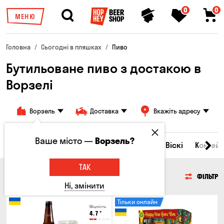
0
0
МЕНЮ
Головна
Сьогодні в пляшках
Пиво
Бутильоване пиво з достакою в
Ворзелі
Ворзель
Доставка
Вкажіть адресу
Ваше місто —
Ворзель?
Всі товари
Пиво
Сидр
Вино
Віскі
Коктейл
ТАК
ПИВО
ФІЛЬТР
Ні, змінити
Тільки онлайн
Міцність
4.7
°