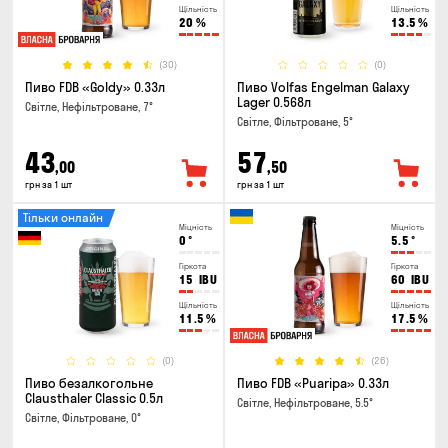
Щільність
Щільність
20
%
13.5
%
(30)
(0)
Пиво FDB «Goldy» 0.33л
Пиво Volfas Engelman Galaxy
Lager 0.568л
Світле, Нефільтроване, 7°
Світле, Фільтроване, 5°
43
57
,00
,50
грн за 1 шт
грн за 1 шт
Тільки онлайн
Міцність
Міцність
0
°
5.5
°
Гіркота
Гіркота
15
IBU
60
IBU
Щільність
Щільність
11.5
%
17.5
%
(0)
(26)
Пиво безалкогольне
Пиво FDB «Puaripa» 0.33л
Clausthaler Classic 0.5л
Світле, Нефільтроване, 5.5°
Світле, Фільтроване, 0°