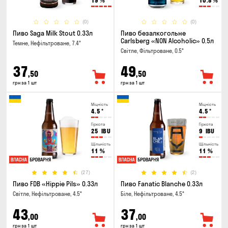
19
%
10.8
%
(0)
(0)
Пиво Saga Milk Stout 0.33л
Пиво безалкогольне
Carlsberg «NON Alcoholic» 0.5л
Темне, Нефільтроване, 7.4°
Світле, Фільтроване, 0.5°
37
49
,50
,50
грн за 1 шт
грн за 1 шт
Міцність
Міцність
4.5
°
4.5
°
Гіркота
Гіркота
25
IBU
9
IBU
Щільність
Щільність
11
%
11
%
(27)
(2)
Пиво FDB «Hippie Pils» 0.33л
Пиво Fanatic Blanche 0.33л
Світле, Нефільтроване, 4.5°
Біле, Нефільтроване, 4.5°
43
37
,00
,00
грн за 1 шт
грн за 1 шт