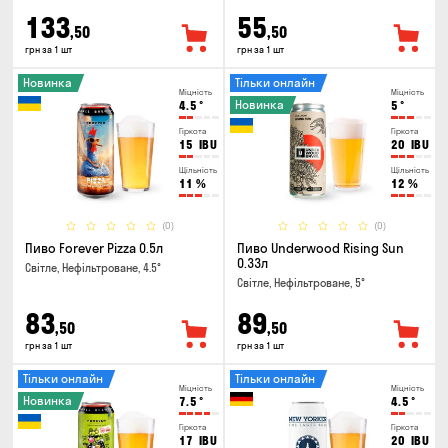
133
55
,50
,50
грн за 1 шт
грн за 1 шт
Новинка
Тільки онлайн
Міцність
Міцність
Новинка
4.5
°
5
°
Гіркота
Гіркота
15
IBU
20
IBU
Щільність
Щільність
11
%
12
%
(0)
(0)
Пиво Forever Pizza 0.5л
Пиво Underwood Rising Sun
0.33л
Світле, Нефільтроване, 4.5°
Світле, Нефільтроване, 5°
83
89
,50
,50
грн за 1 шт
грн за 1 шт
Тільки онлайн
Тільки онлайн
Міцність
Міцність
Новинка
7.5
°
4.5
°
Гіркота
Гіркота
17
IBU
20
IBU