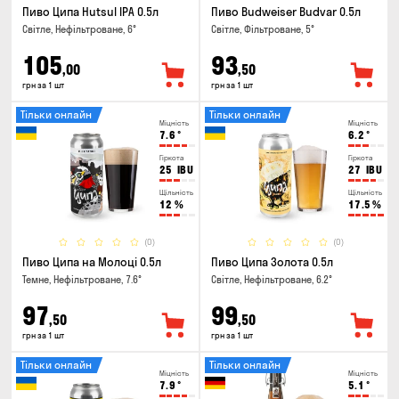
Пиво Ципа Hutsul IPA 0.5л
Пиво Budweiser Budvar 0.5л
Світле, Нефільтроване, 6°
Світле, Фільтроване, 5°
105
93
,00
,50
грн за 1 шт
грн за 1 шт
Тільки онлайн
Тільки онлайн
Міцність
Міцність
7.6
°
6.2
°
Гіркота
Гіркота
25
IBU
27
IBU
Щільність
Щільність
12
%
17.5
%
(0)
(0)
Пиво Ципа на Молоці 0.5л
Пиво Ципа Золота 0.5л
Темне, Нефільтроване, 7.6°
Світле, Нефільтроване, 6.2°
97
99
,50
,50
грн за 1 шт
грн за 1 шт
Тільки онлайн
Тільки онлайн
Міцність
Міцність
7.9
°
5.1
°