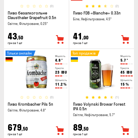
(0)
(2)
Пиво безалкогольне
Пиво FDB «Blanche» 0.33л
Clausthaler Grapefruit 0.5л
Біле, Нефільтроване, 4.5°
Світле, Фільтроване, 0.25°
43
41
,50
,00
грн за 1 шт
грн за 1 шт
Тільки онлайн
Топ продажів
Міцність
Міцність
4.8
°
5.7
°
Гіркота
Гіркота
23
IBU
45
IBU
Щільність
Щільність
11.2
%
15
%
(0)
(1)
Пиво Krombacher Pils 5л
Пиво Volynski Browar Forest
IPA 0.5л
Світле, Фільтроване, 4.8°
Світле, Нефільтроване, 5.7°
679
89
,50
,50
грн за 1 шт
грн за 1 шт