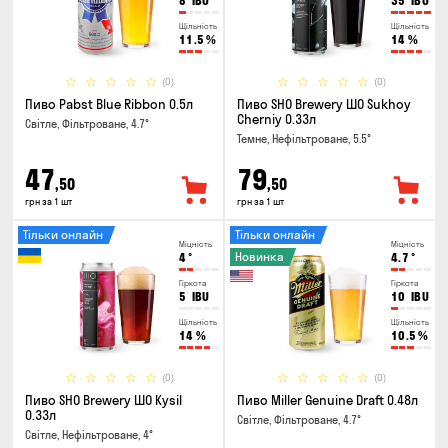
8
IBU
35
IBU
Щільність
Щільність
11.5
%
14
%
(0)
(0)
Пиво Pabst Blue Ribbon 0.5л
Пиво SHO Brewery ШО Sukhoy
Cherniy 0.33л
Світле, Фільтроване, 4.7°
Темне, Нефільтроване, 5.5°
47
79
,50
,50
грн за 1 шт
грн за 1 шт
Тільки онлайн
Тільки онлайн
Міцність
Міцність
Новинка
4
°
4.7
°
Гіркота
Гіркота
5
IBU
10
IBU
Щільність
Щільність
14
%
10.5
%
(0)
(0)
Пиво SHO Brewery ШО Kysil
Пиво Miller Genuine Draft 0.48л
0.33л
Світле, Фільтроване, 4.7°
Світле, Нефільтроване, 4°