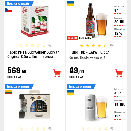
Тільки онлайн
Міцність
5
°
Гіркота
30
IBU
Щільність
12
%
(0)
(30)
Набір пива Budweiser Budvar
Пиво FDB «L.APA» 0.33л
Original 0.5л х 4шт + келих
Світле, Нефільтроване, 5°
0.33л
569
49
,50
,00
грн за 1 шт
грн за 1 шт
Тільки онлайн
Тільки онлайн
Міцність
4.6
°
Гіркота
15
IBU
Щільність
12
%
(0)
(0)