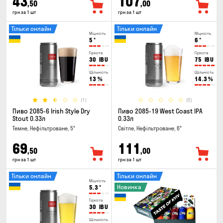
43
107
,50
,00
грн за 1 шт
грн за 1 шт
Тільки онлайн
Тільки онлайн
Міцність
Міцність
5
°
6
°
Гіркота
Гіркота
30
IBU
75
IBU
Щільність
Щільність
13
%
14.3
%
(1)
(0)
Пиво 2085-6 Irish Style Dry
Пиво 2085-19 West Coast IPA
Stout 0.33л
0.33л
Темне, Нефільтроване, 5°
Світле, Нефільтроване, 6°
69
111
,50
,00
грн за 1 шт
грн за 1 шт
Тільки онлайн
Тільки онлайн
Міцність
Новинка
5.3
°
Гіркота
30
IBU
Щільність