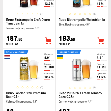
Щільність
Щільність
12.2
%
12
%
(0)
(0)
Пиво Bistrampolio Craft Dvaro
Пиво Bistrampolio Weissbier 1л
Tamsusis 1л
Біле, Нефільтроване, 4.6°
Темне, Нефільтроване, 5.5°
187
193
,50
,50
грн за 1 шт
грн за 1 шт
Тільки онлайн
Тільки онлайн
Міцність
Міцність
4.9
°
4.4
°
Гіркота
Гіркота
21
IBU
12
IBU
Щільність
Щільність
12.2
%
11.5
%
(0)
(0)
Пиво Lander Brau Premium
Пиво 2085-25.1 Fresh Tomato
Beer 0.5л
Goze 0.33л
Світле, Фільтроване, 4.9°
Світле, Нефільтроване, 4.4°