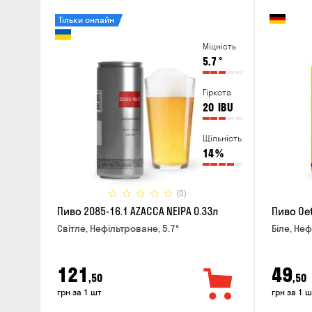
Тільки онлайн
Міцність
5.7
°
Гіркота
20
IBU
Щільність
14
%
(0)
Пиво 2085-16.1 AZACCA NEIPA 0.33л
Пиво Oet
Світле, Нефільтроване, 5.7°
Біле, Неф
121
49
,50
,50
грн за 1 шт
грн за 1 ш