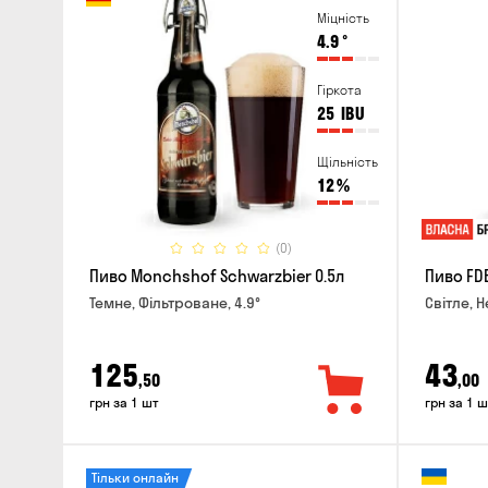
Міцність
4.9
°
Гіркота
25
IBU
Щільність
12
%
(0)
Пиво Monchshof Schwarzbier 0.5л
Пиво FDB
Темне, Фільтроване, 4.9°
Світле, Н
125
43
,50
,00
грн за 1 шт
грн за 1 ш
Тільки онлайн