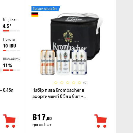
Тільки онлайн
Міцність
4.5
°
Гіркота
10
IBU
Щільність
11
%
(0)
 0.45л
Набір пива Krombacher в
асортименті 0.5л х 6шт +
термосумка
617
,00
грн за 1 шт