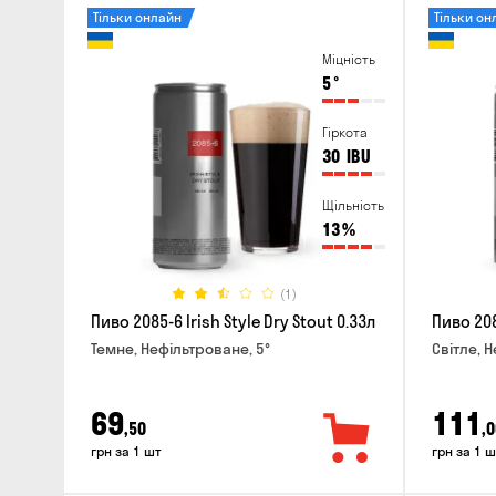
Тільки онлайн
Тільки он
Міцність
5
°
Гіркота
30
IBU
Щільність
13
%
(1)
Пиво 2085-6 Irish Style Dry Stout 0.33л
Пиво 208
Темне, Нефільтроване, 5°
Світле, 
69
111
,50
,0
грн за 1 шт
грн за 1 ш