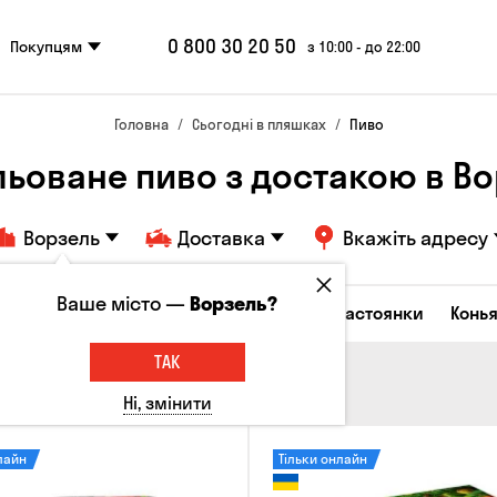
0 800 30 20 50
Покупцям
з 10:00 - до 22:00
Головна
Сьогодні в пляшках
Пиво
льоване пиво з достакою в Во
Ворзель
Доставка
Вкажіть адресу
Ваше місто —
Ворзель?
октейлі
Горілка
Соджу
Лікери та настоянки
Конья
ТАК
Ні, змінити
лайн
Тільки онлайн