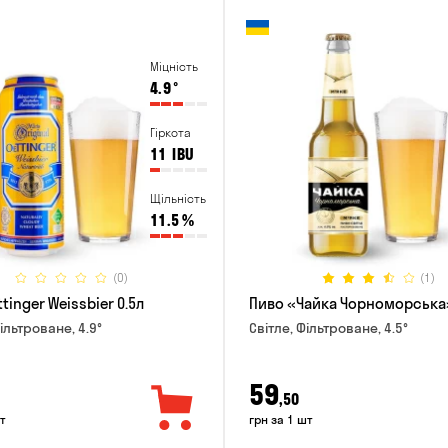
Міцність
4.9
°
Гіркота
11
IBU
Щільність
11.5
%
(0)
(1)
tinger Weissbier 0.5л
Пиво «Чайка Чорноморська»
ільтроване, 4.9°
Світле, Фільтроване, 4.5°
59
,50
т
грн за 1 шт