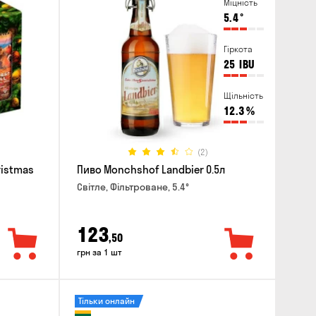
Міцність
5.4
°
Гіркота
25
IBU
Щільність
12.3
%
(2)
ristmas
Пиво Monchshof Landbier 0.5л
Світле, Фільтроване, 5.4°
123
,50
грн за 1 шт
Тільки онлайн