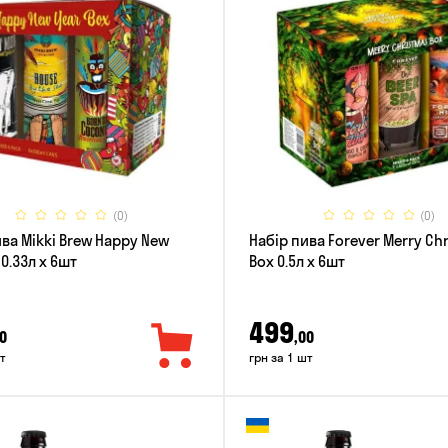
(0)
(0)
ива Mikki Brew Happy New
Набір пива Forever Merry Ch
 0.33л x 6шт
Box 0.5л x 6шт
499
0
,00
т
грн за 1 шт