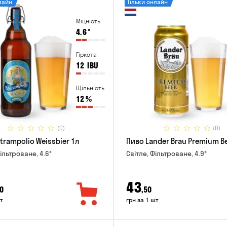
лайн
Тільки онлайн
Міцність
4.6
°
Гіркота
12
IBU
Щільність
12
%
(0)
(0)
trampolio Weissbier 1л
Пиво Lander Brau Premium Be
ільтроване, 4.6°
Світле, Фільтроване, 4.9°
43
0
,50
т
грн за 1 шт