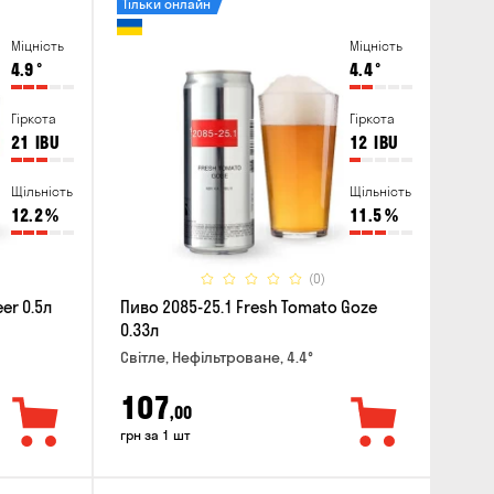
Тільки онлайн
Міцність
Міцність
4.9
°
4.4
°
Гіркота
Гіркота
21
IBU
12
IBU
Щільність
Щільність
12.2
%
11.5
%
(0)
er 0.5л
Пиво 2085-25.1 Fresh Tomato Goze
0.33л
Світле, Нефільтроване, 4.4°
107
,00
грн за 1 шт