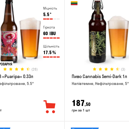
Міцність
5.5
°
Гіркота
60
IBU
Щільність
17.5
%
(26)
(3)
 «Puaripa» 0.33л
Пиво Cannabis Semi-Dark 1л
ефільтроване, 5.5°
Напівтемне, Нефільтроване, 5°
187
,50
т
грн за 1 шт