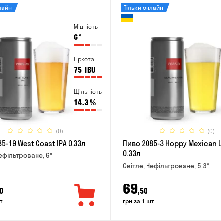
лайн
Тільки онлайн
Міцність
6
°
Гіркота
75
IBU
Щільність
14.3
%
(0)
(0)
5-19 West Coast IPA 0.33л
Пиво 2085-3 Hoppy Mexican 
0.33л
Нефільтроване, 6°
Світле, Нефільтроване, 5.3°
69
0
,50
т
грн за 1 шт