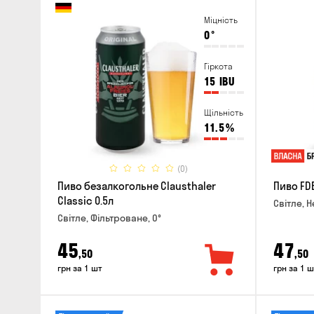
Міцність
0
°
Гіркота
15
IBU
Щільність
11.5
%
(0)
Пиво безалкогольне Clausthaler
Пиво FDB
Classic 0.5л
Світле, Н
Світле, Фільтроване, 0°
45
47
,50
,50
грн за 1 шт
грн за 1 ш