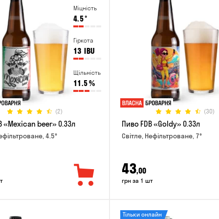
Міцність
4.5
°
Гіркота
13
IBU
Щільність
11.5
%
(2)
(30)
 «Mexican beer» 0.33л
Пиво FDB «Goldy» 0.33л
ефільтроване, 4.5°
Світле, Нефільтроване, 7°
43
,00
т
грн за 1 шт
Тільки онлайн