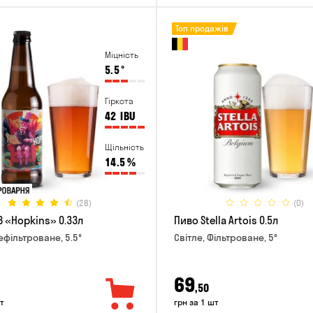
Топ продажів
Міцність
5.5
°
Гіркота
42
IBU
Щільність
14.5
%
(28)
(0)
B «Hopkins» 0.33л
Пиво Stella Artois 0.5л
ефільтроване, 5.5°
Світле, Фільтроване, 5°
69
,50
т
грн за 1 шт