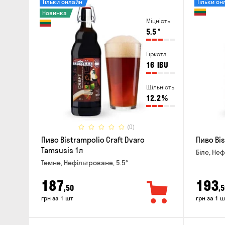
Тільки онлайн
Тільки он
Новинка
Міцність
5.5
°
Гіркота
16
IBU
Щільність
12.2
%
(0)
Пиво Bistrampolio Craft Dvaro
Пиво Bis
Tamsusis 1л
Біле, Неф
Темне, Нефільтроване, 5.5°
187
193
,50
,5
грн за 1 шт
грн за 1 ш