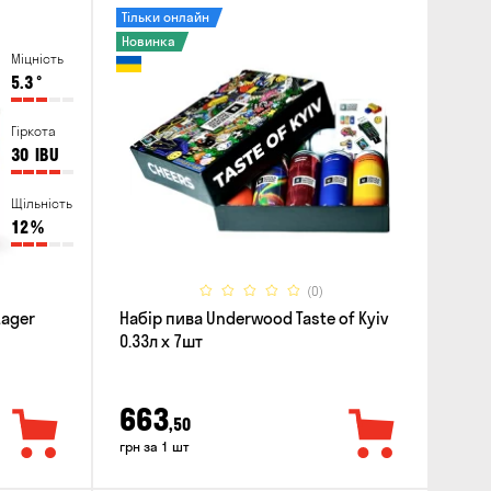
Тільки онлайн
Новинка
Міцність
5.3
°
Гіркота
30
IBU
Щільність
12
%
(0)
Lager
Набір пива Underwood Taste of Kyiv
0.33л x 7шт
663
,50
грн за 1 шт