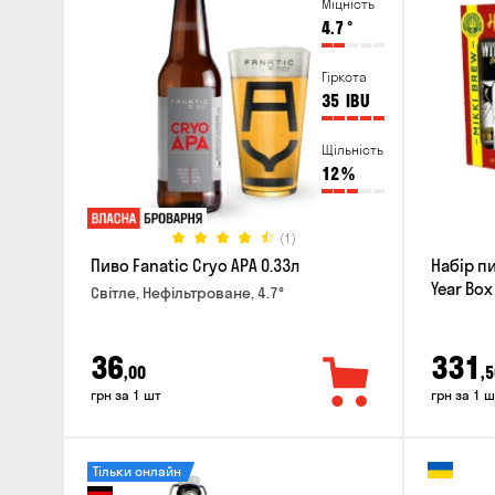
Міцність
4.7
°
Гіркота
35
IBU
Щільність
12
%
(1)
Пиво Fanatic Cryo APA 0.33л
Набір п
Year Box
Світле, Нефільтроване, 4.7°
36
331
,00
,5
грн за 1 шт
грн за 1 ш
Тільки онлайн