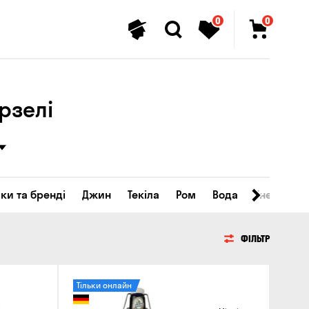
0
0
рзелі
ки та бренді
Джин
Текіла
Ром
Вода
Енергетичн
ФІЛЬТР
Тільки онлайн