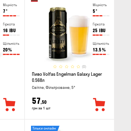
Міцність
Міцність
7
°
5
°
Гіркота
Гіркота
16
IBU
25
IBU
Щільність
Щільність
20
%
13.5
%
(0)
Пиво Volfas Engelman Galaxy Lager
0.568л
Світле, Фільтроване, 5°
57
,50
грн за 1 шт
Тільки онлайн