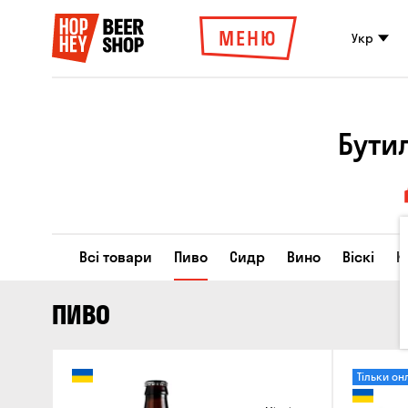
МЕНЮ
Укр
Бути
Всі товари
Пиво
Сидр
Вино
Віскі
К
ПИВО
Тільки он