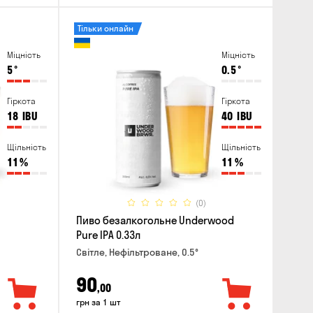
Тільки онлайн
Міцність
Міцність
5
°
0.5
°
Гіркота
Гіркота
18
IBU
40
IBU
Щільність
Щільність
11
%
11
%
(0)
Пиво безалкогольне Underwood
Pure IPA 0.33л
Світле, Нефільтроване, 0.5°
90
,00
грн за 1 шт