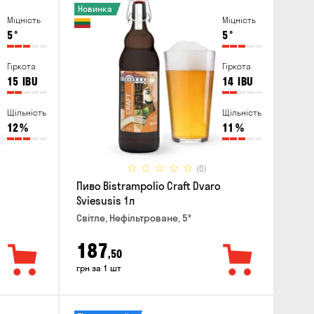
Новинка
Міцність
Міцність
5
°
5
°
Гіркота
Гіркота
15
IBU
14
IBU
Щільність
Щільність
12
%
11
%
(0)
Пиво Bistrampolio Craft Dvaro
Sviesusis 1л
Світле, Нефільтроване, 5°
187
,50
грн за 1 шт