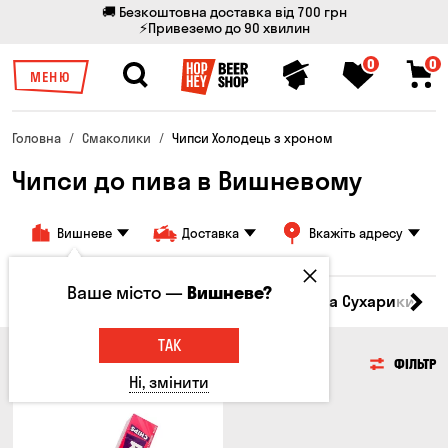
🚚 Безкоштовна доставка від 700 грн
⚡Привеземо до 90 хвилин
0
0
МЕНЮ
Головна
Смаколики
Чипси Холодець з хроном
Чипси до пива в Вишневому
Вишневе
Доставка
Вкажіть адресу
Ваше місто —
Вишневе?
Кукурудза
Насіння
Чипси
Грінки та Сухарики
З
ТАК
ЧИПСИ
ФІЛЬТР
Ні, змінити