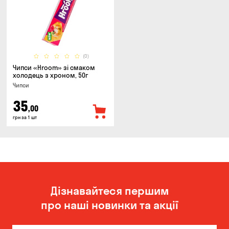
(0)
Чипси «Hroom» зі смаком
холодець з хроном, 50г
Чипси
35
,00
грн за 1 шт
Дізнавайтеся першим
про наші новинки та акції