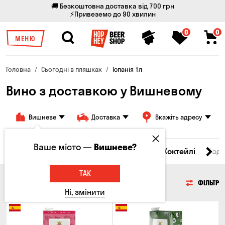
🚚 Безкоштовна доставка від 700 грн
⚡Привеземо до 90 хвилин
0
0
МЕНЮ
Головна
Сьогодні в пляшках
Іспанія 1л
Вино з доставкою у Вишневому
Вишневе
Доставка
Вкажіть адресу
Ваше місто —
Вишневе?
і товари
Пиво
Сидр
Вино
Віскі
Коктейлі
Сод
ТАК
ВИНО
ФІЛЬТР
Ні, змінити