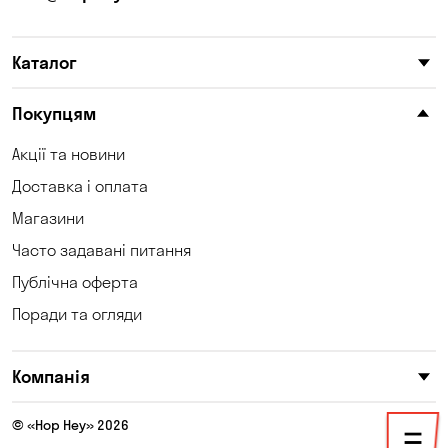
Катеринівка
Келеберда
Каталог
Київ
Клинці
Княжичі
Корсунці
Покупцям
Котівка
Коцюбинське
Акції та новини
Доставка і оплата
Кошари
Красносілка
Магазини
Кременчук
Кривий Ріг
Часто задавані питання
Кривуші
Кропивницький
Публічна оферта
Поради та огляди
Крюківщина
Куліші
Кушугум
Лозуватка
Компанія
Ліски
Лісники
© «Hop Hey» 2026
Мала Кохнівка
Маламівка