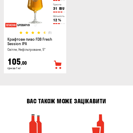
Гіркота
31
IBU
Щільність
12
%
(6)
Крафтове пиво FDB Fresh
Session IPA
Світле, Нефільтроване, 5°
105
,00
грн за 1 кг
ВАС ТАКОЖ МОЖЕ ЗАЦІКАВИТИ