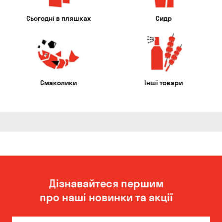
Сьогодні в пляшках
Сидр
Смаколики
Інші товари
Дізнавайтеся першим
про наші новинки та акції