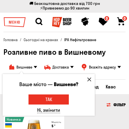
🚚 Безкоштовна доставка від 700 грн
⚡Привеземо до 90 хвилин
0
0
МЕНЮ
Головна
Сьогодні на кранах
IPA Нефільтроване
Розливне пиво в Вишневому
Вишневе
Доставка
Вкажіть адресу
Ваше місто —
Вишневе?
Всі товари
Пиво
Сидр
Лимонад
Квас
ТАК
ПИВО
ФІЛЬТР
Ні, змінити
Новинка
Міцність
5
°