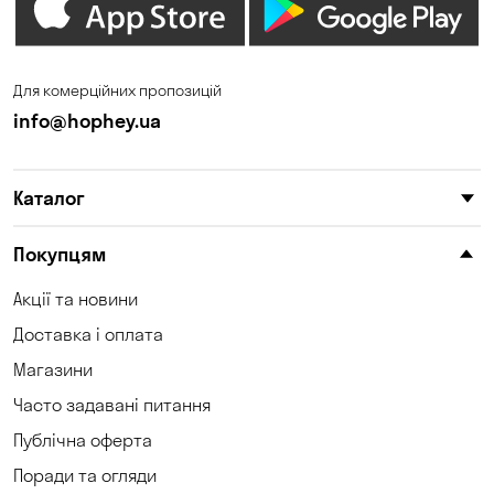
Дніпро
Зазим’є
Запоріжжя
Калинівка
Для комерційних пропозицій
Кам'янське
Кам'яні Потоки
info@hophey.ua
Карнаухівка
Катеринівка
Каталог
Келеберда
Київ
Клинці
Княжичі
Покупцям
Корсунці
Котівка
Акції та новини
Доставка і оплата
Коцюбинське
Кошари
Магазини
Красносілка
Кременчук
Часто задавані питання
Кривий Ріг
Кривуші
Публічна оферта
Поради та огляди
Кропивницький
Крюківщина