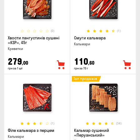
(0)
(1)
Хвости лангустинів сушені
Смуги кальмара
«KSP», 45г
Кальмари
Креветки
279
110
,00
,60
грн за 1 шт
грн за 70 г
Топ продажів
(1)
(34)
Філе кальмара з перцем
Кальмар сушений
«Перуанський»
Кальмари