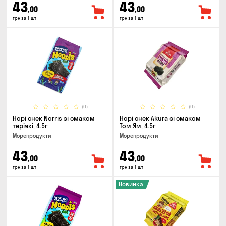
43
43
,00
,00
грн за 1 шт
грн за 1 шт
(0)
(0)
Норі снек Norris зі смаком
Норі снек Akura зі смаком
теріякі, 4.5г
Том Ям, 4.5г
Морепродукти
Морепродукти
43
43
,00
,00
грн за 1 шт
грн за 1 шт
Новинка