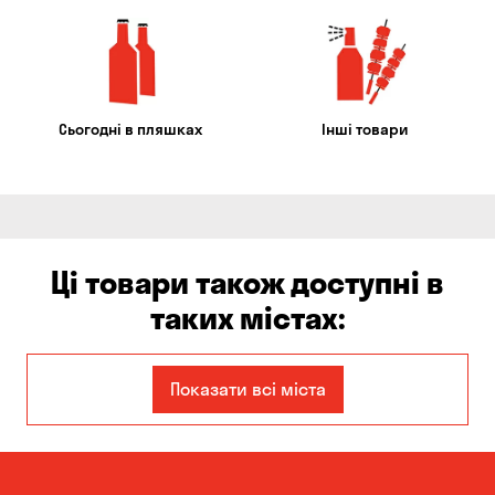
Сьогодні в пляшках
Інші товари
Ці товари також доступні в
таких містах:
Єлизаветівка
Ірпінь
Показати всі міста
Авангард
Бабурка
Балабине
Бережинка