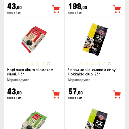
43
199
,00
,00
грн за 1 шт
грн за 1 шт
(0)
(0)
Норі снек Akura зі смаком
Чипси норі зі смаком сиру
кімчі, 4.5г
Hokkaido club, 25г
Морепродукти
Морепродукти
43
57
,00
,00
грн за 1 шт
грн за 1 шт