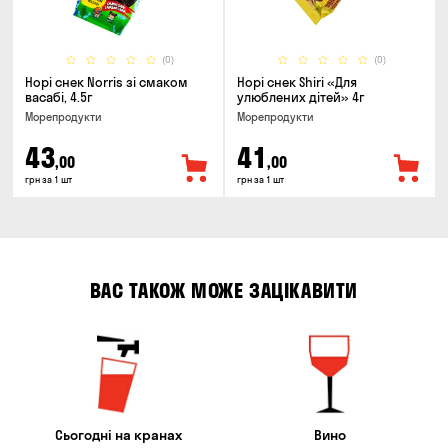
(0)
(0)
Норі снек Norris зі смаком
Норі снек Shiri «Для
васабі, 4.5г
улюблених дітей» 4г
Морепродукти
Морепродукти
43
41
,00
,00
грн за 1 шт
грн за 1 шт
ВАС ТАКОЖ МОЖЕ ЗАЦІКАВИТИ
Сьогодні на кранах
Вино