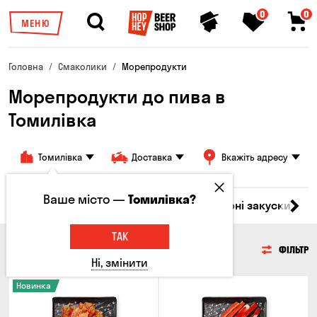
0
0
МЕНЮ
Головна
Смаколики
Морепродукти
Морепродукти до пива в
Томилівка
Томилівка
Доставка
Вкажіть адресу
Ваше місто —
Томилівка?
ари
М'ясо
Риба
Морепродукти
Сирні закуски
Г
ТАК
МОРЕПРОДУКТИ
ФІЛЬТР
Ні, змінити
Новинка