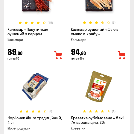
(18)
(3)
Кальмар «Павутинка»
Кальмар сушений «Філе зі
сушений з перцем
смаком крабу»
Кальмари
Кальмари
89
94
,00
,80
грн за 50 г
грн за 60 г
(3)
(1)
Норі снек Akura традиційний,
Креветка сублімована «Maxi
4.5г
7» варена ціла, 20г
Морепродукти
Креветки