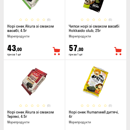
(0)
(0)
Норі снек Akura зі смаком
Чипси норі зі смаком васабі
васабі, 4.5г
Hokkaido club, 25г
Морепродукти
Морепродукти
43
57
,00
,00
грн за 1 шт
грн за 1 шт
(0)
(0)
Норі снек Akura зі смаком
Норі снек Humanwell дитячі,
Теріякі, 4.5г
4г
Морепродукти
Морепродукти