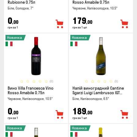
Rubicone 0.75л
Rosso Amabile 0.75л
Біле, Солодке, 7°
Червоне, Напівсолодке, 10.5°
0
179
,00
,00
грн за 1
грн за 1 шт
Новинка
Новинка
(0)
(0)
Вино Villa Francesca Vino
Напій виноградний Cantine
Rosso Amabile 0.75л
Sgarzi Luigi Lambrusco IGT
Emilia Bianca Frizziante 0.75л
Червоне, Напівсолодке, 10.5°
Біле, Напівсолодке, 6.5°
0
189
,00
,00
грн за 1
грн за 1 шт
Новинка
Новинка