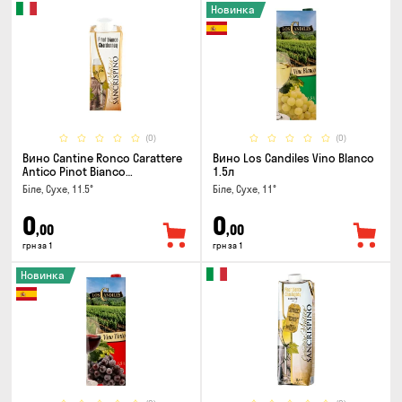
Новинка
(0)
(0)
Вино Cantine Ronco Carattere
Вино Los Candiles Vino Blanco
Antico Pinot Bianco
1.5л
Chardonnay Rubicone IGT 0.25л
Біле, Сухе, 11.5°
Біле, Сухе, 11°
0
0
,00
,00
грн за 1
грн за 1
Новинка