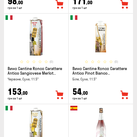
98
171
,00
,00
грн за 1 шт
грн за 1 шт
(0)
(0)
Вино Cantine Ronco Carattere
Вино Cantine Ronco Carattere
Antico Sangiovese Merlot
Antico Pinot Bianco
Rubicone IGT 1л
Chardonnay Rubicone IGT 0.25л
Червоне, Сухе, 11.5°
Біле, Сухе, 11.5°
153
54
,00
,00
грн за 1 шт
грн за 1 шт