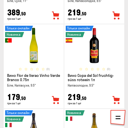
Біле, Сухе, 11°
Біле, Напівсолодке, 9.5°
389
219
,50
,50
грн за 1 шт
грн за 1 шт
Тільки онлайн
Тільки онлайн
Новинка
Новинка
(0)
(0)
Вино Flor de Verao Vinho Verde
Вино Copa del Sol fruchtig-
Branco 0.75л
süss rotwein 1л
Біле, Напівсухе, 9.5°
Напівсолодке, 9.5°
179
219
,50
,50
грн за 1 шт
грн за 1 шт
Тільки онлайн
Новинка
Новинка