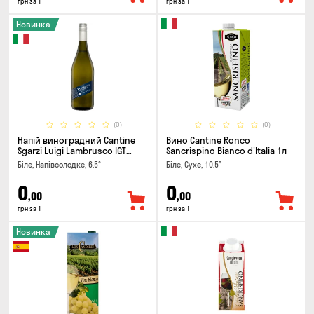
грн за 1
грн за 1
Новинка
(0)
(0)
Напій виноградний Cantine
Вино Cantine Ronco
Sgarzi Luigi Lambrusco IGT
Sancrispino Bianco d'Italia 1л
Emilia Bianca Frizziante 0.75л
Біле, Напівсолодке, 6.5°
Біле, Сухе, 10.5°
0
0
,00
,00
грн за 1
грн за 1
Новинка