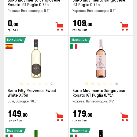
Вино Movimento Sangiovese
Вино Movimento Sangiovese
Rosato IGT Puglia 0.75л
IGT Puglia 0.75л
Рожеве, Напівсолодке, 9.5°
Червоне, Напівсолодке, 9.5°
0
109
,00
,00
грн за 1
грн за 1 шт
Новинка
Новинка
(0)
(0)
Вино Fifty Provinces Sweet
Вино Movimento Sangiovese
White 0.75л
Rosato IGT Puglia 0.75л
Біле, Солодке, 10.5°
Рожеве, Напівсолодке, 9.5°
149
179
,00
,00
грн за 1 шт
грн за 1 шт
Новинка
Новинка