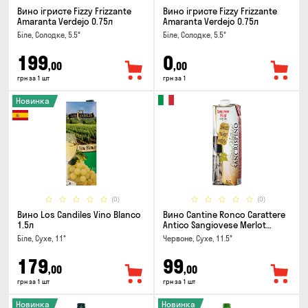
Вино ігристе Fizzy Frizzante
Вино ігристе Fizzy Frizzante
Amaranta Verdejo 0.75л
Amaranta Verdejo 0.75л
Біле, Солодке, 5.5°
Біле, Солодке, 5.5°
199
0
,00
,00
грн за 1 шт
грн за 1
Новинка
(0)
(0)
Вино Los Candiles Vino Blanco
Вино Cantine Ronco Carattere
1.5л
Antico Sangiovese Merlot
Rubicone IGT 1л
Біле, Сухе, 11°
Червоне, Сухе, 11.5°
179
99
,00
,00
грн за 1 шт
грн за 1 шт
Новинка
Новинка