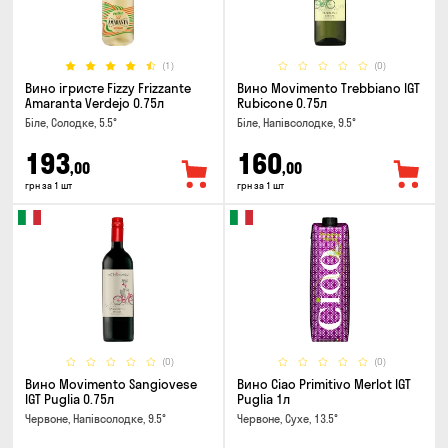
(1)
(0)
Вино ігристе Fizzy Frizzante
Вино Movimento Trebbiano IGT
Amaranta Verdejo 0.75л
Rubicone 0.75л
Біле, Солодке, 5.5°
Біле, Напівсолодке, 9.5°
193
160
,00
,00
грн за 1 шт
грн за 1 шт
(0)
(0)
Вино Movimento Sangiovese
Вино Ciao Primitivo Merlot IGT
IGT Puglia 0.75л
Puglia 1л
Червоне, Напівсолодке, 9.5°
Червоне, Сухе, 13.5°