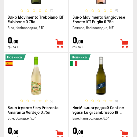
(0)
(0)
Вино Movimento Trebbiano IGT
Вино Movimento Sangiovese
Rubicone 0.75л
Rosato IGT Puglia 0.75л
Біле, Напівсолодке, 9.5°
Рожеве, Напівсолодке, 9.5°
0
0
,00
,00
грн за 1
грн за 1
Новинка
Новинка
(0)
(0)
Вино ігристе Fizzy Frizzante
Напій виноградний Cantine
Amaranta Verdejo 0.75л
Sgarzi Luigi Lambrusco IGT
Emilia Bianca Frizziante 0.75л
Біле, Солодке, 5.5°
Біле, Напівсолодке, 6.5°
0
0
,00
,00