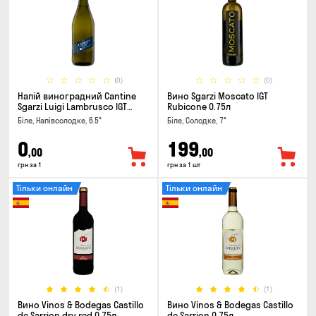
(0)
(0)
Напій виноградний Cantine
Вино Sgarzi Moscato IGT
Sgarzi Luigi Lambrusco IGT
Rubicone 0.75л
Emilia Bianca Frizziante 0.75л
Біле, Напівсолодке, 6.5°
Біле, Солодке, 7°
0
199
,00
,00
грн за 1
грн за 1 шт
Тільки онлайн
Тільки онлайн
(1)
(1)
Вино Vinos & Bodegas Castillo
Вино Vinos & Bodegas Castillo
de Sarrion dry red 0.75л
de Sarrion 0.75л