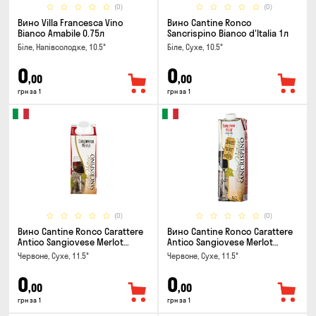
(0)
(0)
Вино Villa Francesca Vino
Вино Cantine Ronco
Bianco Amabile 0.75л
Sancrispino Bianco d'Italia 1л
Біле, Напівсолодке, 10.5°
Біле, Сухе, 10.5°
0
0
,00
,00
грн за 1
грн за 1
(0)
(0)
Вино Cantine Ronco Carattere
Вино Cantine Ronco Carattere
Antico Sangiovese Merlot
Antico Sangiovese Merlot
Rubicone IGT 0.25л
Rubicone IGT 1л
Червоне, Сухе, 11.5°
Червоне, Сухе, 11.5°
0
0
,00
,00
грн за 1
грн за 1