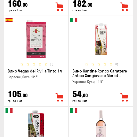
160
182
,00
,00
грн за 1 шт
грн за 1 шт
(0)
(0)
Вино Vegas del Rivilla Tinto 1л
Вино Cantine Ronco Carattere
Antico Sangiovese Merlot
Червоне, Сухе, 12.5°
Rubicone IGT 0.25л
Червоне, Сухе, 11.5°
105
54
,00
,00
грн за 1 шт
грн за 1 шт