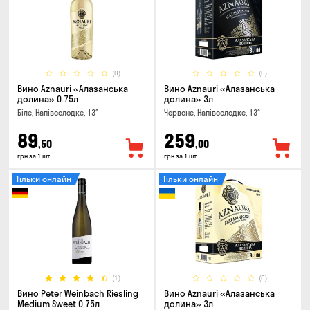
(0)
(0)
Вино Aznauri «Алазанська
Вино Aznauri «Алазанська
долина» 0.75л
долина» 3л
Біле, Напівсолодке, 13°
Червоне, Напівсолодке, 13°
89
259
,50
,00
грн за 1 шт
грн за 1 шт
Тільки онлайн
Тільки онлайн
(1)
(0)
Вино Peter Weinbach Riesling
Вино Aznauri «Алазанська
Medium Sweet 0.75л
долина» 3л