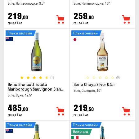
Біле, Напівсолодке, 9.5°
Біле, Напівсолодке, 13°
219
259
,00
,00
грн за 1 шт
грн за 1 шт
Тільки онлайн
Тільки онлайн
(1)
(0)
Вино Brancott Estate
Вино Choya Silver 0.5л
Marlborough Sauvignon Blanc
Біле, Солодке, 10°
0.75л
Біле, Сухе, 12.5°
485
219
,00
,50
грн за 1 шт
грн за 1 шт
Тільки онлайн
Тільки онлайн
Новинка