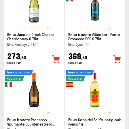
(0)
(0)
Вино Jacob's Creek Classic
Вино ігристе Viticoltori-Ponte
Chardonnay 0.75л
Prosecco DOC 0.75л
Біле, Напівсухе, 13.1°
Біле, Сухе, 11°
273
369
,50
,50
грн за 1 шт
грн за 1 шт
Тільки онлайн
Тільки онлайн
Новинка
Новинка
(0)
(0)
Вино ігристе Prosecco
Вино Copa del Sol fruchtig-sub
Spumante DOC Menestrello
weiss 1л
0.75л