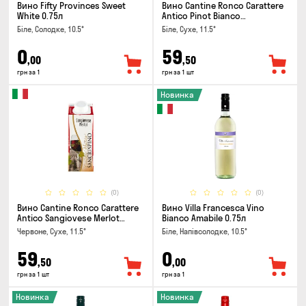
Вино Fifty Provinces Sweet
Вино Cantine Ronco Carattere
White 0.75л
Antico Pinot Bianco
Chardonnay Rubicone IGT 0.25л
Біле, Солодке, 10.5°
Біле, Сухе, 11.5°
0
59
,00
,50
грн за 1
грн за 1 шт
Новинка
(0)
(0)
Вино Cantine Ronco Carattere
Вино Villa Francesca Vino
Antico Sangiovese Merlot
Bianco Amabile 0.75л
Rubicone IGT 0.25л
Червоне, Сухе, 11.5°
Біле, Напівсолодке, 10.5°
59
0
,50
,00
грн за 1 шт
грн за 1
Новинка
Новинка