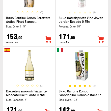
(0)
(0)
Вино Cantine Ronco Carattere
Вино напівігристе Vino Joven
Antico Pinot Bianco
Jordan Rosado 0.75л
Chardonnay Rubicone IGT 1л
Біле, Сухе, 11.5°
Рожеве, Сухе, 10°
153
171
,00
,00
грн за 1 шт
грн за 1 шт
(0)
(2)
Коктейль винний Frizzante
Вино Cantine Ronco
Moscatel Cal Y Canto 0.75л
Sancrispino Bianco d'Italia 1л
Біле, Солодке, 7°
Біле, Сухе, 10.5°
171
142