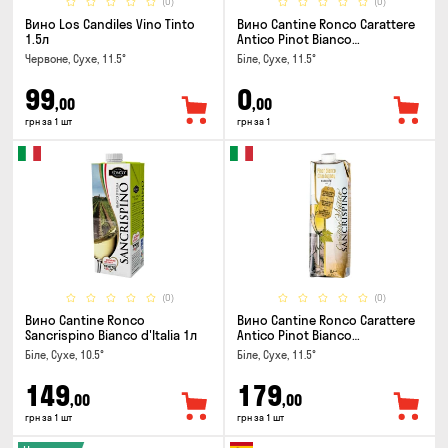
(0)
(0)
Вино Los Candiles Vino Tinto
Вино Cantine Ronco Carattere
1.5л
Antico Pinot Bianco
Chardonnay Rubicone IGT 1л
Червоне, Сухе, 11.5°
Біле, Сухе, 11.5°
99
0
,00
,00
грн за 1 шт
грн за 1
(0)
(0)
Вино Cantine Ronco
Вино Cantine Ronco Carattere
Sancrispino Bianco d'Italia 1л
Antico Pinot Bianco
Chardonnay Rubicone IGT 1л
Біле, Сухе, 10.5°
Біле, Сухе, 11.5°
149
179
,00
,00
грн за 1 шт
грн за 1 шт