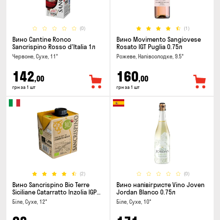
(0)
(1)
Вино Cantine Ronco
Вино Movimento Sangiovese
Sancrispino Rosso d'Italia 1л
Rosato IGT Puglia 0.75л
Червоне, Сухе, 11°
Рожеве, Напівсолодке, 9.5°
142
160
,00
,00
грн за 1 шт
грн за 1 шт
(2)
(0)
Вино Sancrispino Bio Terre
Вино напівігристе Vino Joven
Siciliane Catarratto Inzolia IGP
Jordan Blanco 0.75л
0.5л
Біле, Сухе, 12°
Біле, Сухе, 10°