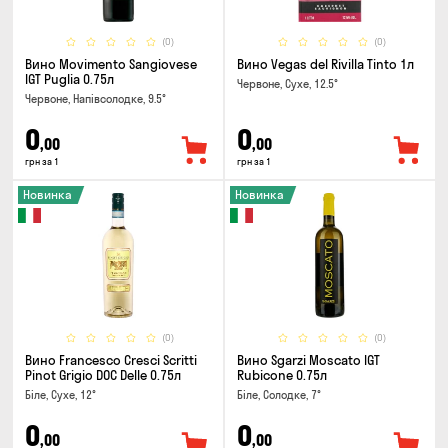
(0)
(0)
Вино Movimento Sangiovese
Вино Vegas del Rivilla Tinto 1л
IGT Puglia 0.75л
Червоне, Сухе, 12.5°
Червоне, Напівсолодке, 9.5°
0
0
,00
,00
грн за 1
грн за 1
Новинка
Новинка
(0)
(0)
Вино Francesco Cresci Scritti
Вино Sgarzi Moscato IGT
Pinot Grigio DOC Delle 0.75л
Rubicone 0.75л
Біле, Сухе, 12°
Біле, Солодке, 7°
0
0
,00
,00