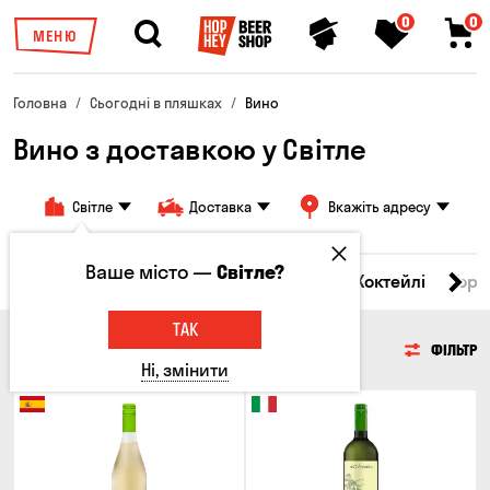
0
0
МЕНЮ
Головна
Сьогодні в пляшках
Вино
Вино з доставкою у Світле
Світле
Доставка
Вкажіть адресу
Ваше місто —
Світле?
і товари
Пиво
Сидр
Вино
Віскі
Коктейлі
Горі
ТАК
ВИНО
ФІЛЬТР
Ні, змінити