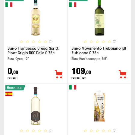
(0)
(0)
Вино Francesco Cresci Scritti
Вино Movimento Trebbiano IGT
Pinot Grigio DOC Delle 0.75л
Rubicone 0.75л
Біле, Сухе, 12°
Біле, Напівсолодке, 9.5°
0
109
,00
,00
грн за 1
грн за 1 шт
Новинка
(0)
(0)