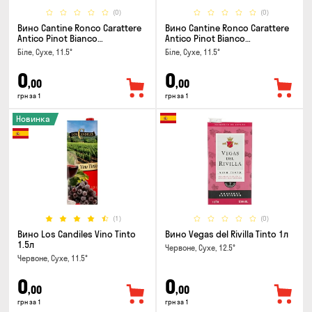
(0)
(0)
Вино Cantine Ronco Carattere
Вино Cantine Ronco Carattere
Antico Pinot Bianco
Antico Pinot Bianco
Chardonnay Rubicone IGT 0.25л
Chardonnay Rubicone IGT 1л
Біле, Сухе, 11.5°
Біле, Сухе, 11.5°
0
0
,00
,00
грн за 1
грн за 1
Новинка
(1)
(0)
Вино Los Candiles Vino Tinto
Вино Vegas del Rivilla Tinto 1л
1.5л
Червоне, Сухе, 12.5°
Червоне, Сухе, 11.5°
0
0
,00
,00
грн за 1
грн за 1