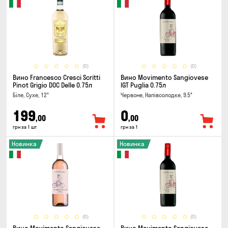
(0)
(0)
Вино Francesco Cresci Scritti
Вино Movimento Sangiovese
Pinot Grigio DOC Delle 0.75л
IGT Puglia 0.75л
Біле, Сухе, 12°
Червоне, Напівсолодке, 9.5°
199
0
,00
,00
грн за 1 шт
грн за 1
Новинка
Новинка
(0)
(0)