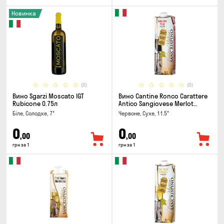
Новинка
(0)
(0)
Вино Sgarzi Moscato IGT
Вино Cantine Ronco Carattere
Rubicone 0.75л
Antico Sangiovese Merlot
Rubicone IGT 1л
Біле, Солодке, 7°
Червоне, Сухе, 11.5°
0
0
,00
,00
грн за 1
грн за 1