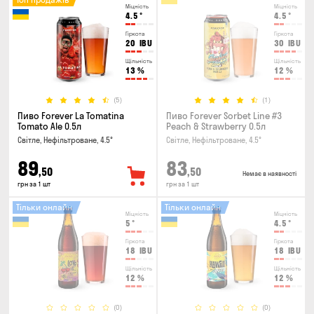
Міцність
Міцність
4.5
°
4.5
°
Гіркота
Гіркота
20
IBU
30
IBU
Щільність
Щільність
13
%
12
%
(5)
(1)
Пиво Forever La Tomatina
Пиво Forever Sorbet Line #3
Tomato Ale 0.5л
Peach & Strawberry 0.5л
Світле, Нефільтроване, 4.5°
Світле, Нефільтроване, 4.5°
89
83
,50
,50
Немає в наявності
грн за 1 шт
грн за 1 шт
Тільки онлайн
Тільки онлайн
Міцність
Міцність
5
°
4.5
°
Гіркота
Гіркота
18
IBU
18
IBU
Щільність
Щільність
12
%
12
%
(0)
(0)