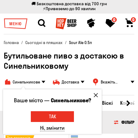
🚚 Безкоштовна доставка від 700 грн
⚡Привеземо до 90 хвилин
0
0
МЕНЮ
Головна
Сьогодні в пляшках
Sour Ale 0.5л
Бутильоване пиво з достакою в
Синельниковому
Синельникове
Доставка
Вкажіть
адресу
Ваше місто —
Синельникове?
Всі товари
Пиво
Сидр
Вино
Віскі
Коктейл
ТАК
ПИВО
ФІЛЬТР
Ні, змінити
Топ продажів