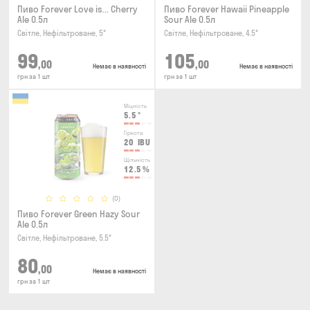
Пиво Forever Love is... Cherry
Пиво Forever Hawaii Pineapple
Ale 0.5л
Sour Ale 0.5л
Світле, Нефільтроване, 5°
Світле, Нефільтроване, 4.5°
99
105
,00
,00
Немає в наявності
Немає в наявності
грн за 1 шт
грн за 1 шт
Міцність
5.5
°
Гіркота
20
IBU
Щільність
12.5
%
(0)
Пиво Forever Green Hazy Sour
Ale 0.5л
Світле, Нефільтроване, 5.5°
80
,00
Немає в наявності
грн за 1 шт