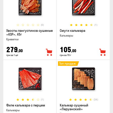
(0)
(1)
Хвосты лангустинов сушеные
Смуги кальмара
«KSP», 45г
Кальмары
Креветки
279
105
,00
,00
грн за 1 шт
грн за 70 г
Топ продаж
(1)
(34)
Филе кальмара с перцем
Кальмар сушеный
«Перуанский»
Кальмары