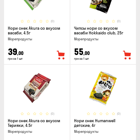
(0)
(0)
Нори снек Akura со вкусом
Чипсы нори со вкусом
васаби, 4.5г
васаби Hokkaido club, 25г
Морепродукты
Морепродукты
39
55
,00
,00
грн за 1 шт
грн за 1 шт
(0)
(0)
Нори снек Akura со вкусом
Нори снек Humanwell
Терияки, 4.5г
детские, 4г
Морепродукты
Морепродукты