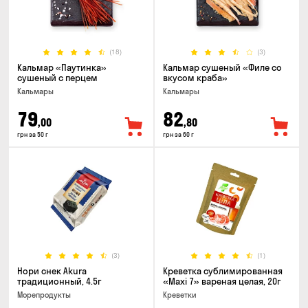
(18)
(3)
Кальмар «Паутинка»
Кальмар сушеный «Филе со
сушеный с перцем
вкусом краба»
Кальмары
Кальмары
79
82
,00
,80
грн за 50 г
грн за 60 г
(3)
(1)
Нори снек Akura
Креветка сублимированная
традиционный, 4.5г
«Maxi 7» вареная целая, 20г
Морепродукты
Креветки