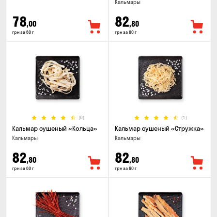
Кальмары
78
82
,00
,80
грн за 60 г
грн за 60 г
(6)
(1)
Кальмар сушеный «Кольца»
Кальмар сушеный «Стружка»
Кальмары
Кальмары
82
82
,80
,80
грн за 60 г
грн за 60 г