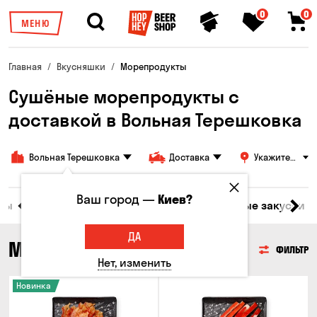
0
0
МЕНЮ
Главная
Вкусняшки
Морепродукты
Сушёные морепродукты с
доставкой в ​​Вольная Терешковка
Вольная Терешковка
Доставка
Укажите
адрес
Ваш город —
Киев?
ары
Мясо
Рыба
Морепродукты
Сырные закуски
ДА
МОРЕПРОДУКТЫ
ФИЛЬТР
Нет, изменить
Новинка