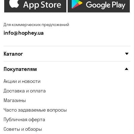
Зазимье
Запорожье
Ирпень
Калиновка
Для коммерческих предложений
Каменные Потоки
Каменское
info@hophey.ua
Карнауховка
Катериновка
Каталог
Келеберда
Киев
Клинцы
Княжичи
Покупателям
Корсунцы
Котовка
Акции и новости
Доставка и оплата
Коцюбинское
Кошары
Магазины
Красноселка
Кременчуг
Часто задаваемые вопросы
Кривой Рог
Кривуши
Публичная оферта
Советы и обзоры
Кропивницкий
Крюковщина