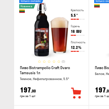
Только онлайн
Только о
Новинка
Крепость
5.5
°
Горечь
16
IBU
Плотность
12.2
%
(0)
Пиво Bistrampolio Craft Dvaro
Пиво Bis
Tamsusis 1л
Белое, Н
Темное, Нефильтрованное, 5.5°
197
197
,00
,0
грн за 1 шт
грн за 1 ш