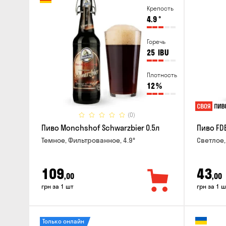
Крепость
4.9
°
Горечь
25
IBU
Плотность
12
%
(0)
Пиво Monchshof Schwarzbier 0.5л
Пиво FDB
Темное, Фильтрованное, 4.9°
Светлое,
109
43
,00
,00
грн за 1 шт
грн за 1 ш
Только онлайн