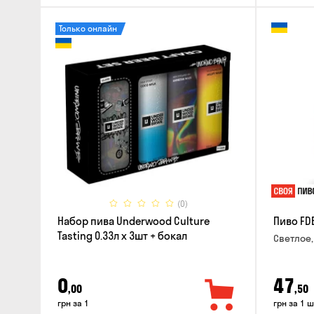
Только онлайн
(0)
Набор пива Underwood Culture
Пиво FD
Tasting 0.33л x 3шт + бокал
Светлое,
0
47
,00
,50
грн за 1
грн за 1 ш