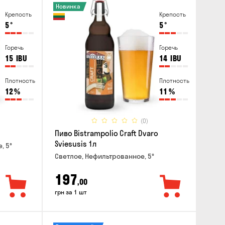
Новинка
Крепость
Крепость
5
°
5
°
Горечь
Горечь
15
IBU
14
IBU
Плотность
Плотность
12
%
11
%
(0)
Пиво Bistrampolio Craft Dvaro
Sviesusis 1л
, 5°
Светлое, Нефильтрованное, 5°
197
,00
грн за 1 шт