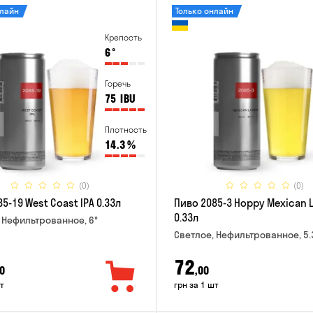
нлайн
Только онлайн
Крепость
6
°
Горечь
75
IBU
Плотность
14.3
%
(0)
(0)
5-19 West Coast IPA 0.33л
Пиво 2085-3 Hoppy Mexican 
0.33л
 Нефильтрованное, 6°
Светлое, Нефильтрованное, 5.
72
0
,00
т
грн за 1 шт