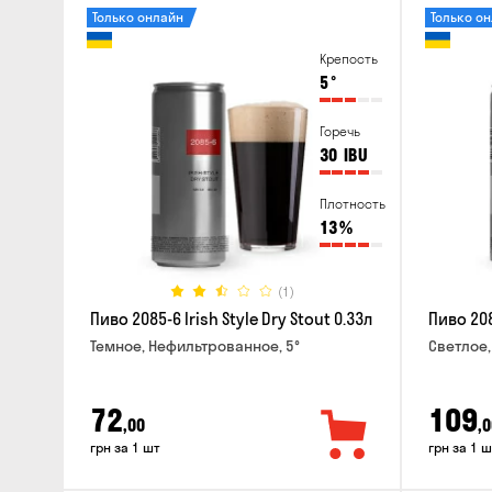
Только онлайн
Только о
Крепость
5
°
Горечь
30
IBU
Плотность
13
%
(1)
Пиво 2085-6 Irish Style Dry Stout 0.33л
Пиво 208
Темное, Нефильтрованное, 5°
Светлое,
72
109
,00
,0
грн за 1 шт
грн за 1 ш