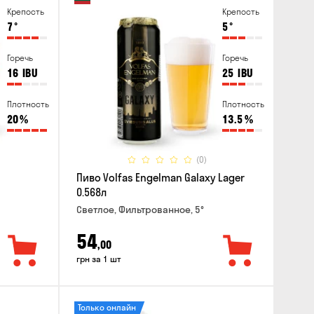
Крепость
Крепость
7
°
5
°
Горечь
Горечь
16
IBU
25
IBU
Плотность
Плотность
20
%
13.5
%
(0)
Пиво Volfas Engelman Galaxy Lager
0.568л
Светлое, Фильтрованное, 5°
54
,00
грн за 1 шт
Только онлайн