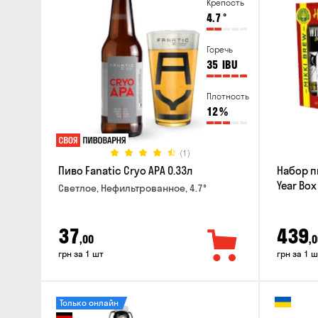
Крепость
4.7
°
Горечь
35
IBU
Плотность
12
%
(1)
Пиво Fanatic Cryo APA 0.33л
Набор п
Year Box
Светлое, Нефильтрованное, 4.7°
37
439
,00
,0
грн за 1 шт
грн за 1 ш
Только онлайн