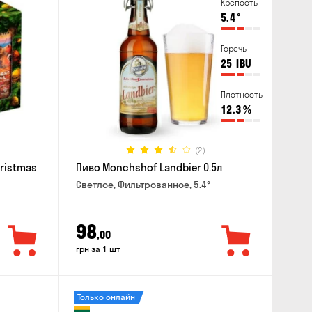
Крепость
5.4
°
Горечь
25
IBU
Плотность
12.3
%
(2)
hristmas
Пиво Monchshof Landbier 0.5л
Светлое, Фильтрованное, 5.4°
98
,00
грн за 1 шт
Только онлайн