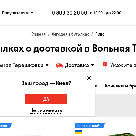
0 800 30 20 50
Покупателям
с 10:00 - до 22:00
Главная
Сегодня в бутылках
Пиво
ылках с доставкой в Вольная
ьная Терешковка
Доставка
Укажите 
Ваш город —
Киев?
Коктейли
Соджу
Ликеры и настойки
Коньяки и б
ДА
Нет, изменить
нлайн
Только онлайн