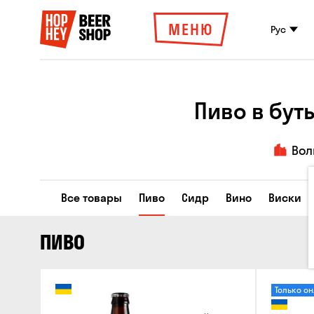
МЕНЮ
Рус
Пиво в бут
Вол
Все товары
Пиво
Сидр
Вино
Виски
ПИВО
Только о