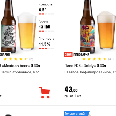
Крепость
4.5
°
Горечь
13
IBU
Плотность
11.5
%
(2)
(30)
 «Mexican beer» 0.33л
Пиво FDB «Goldy» 0.33л
 Нефильтрованное, 4.5°
Светлое, Нефильтрованное, 7°
43
,00
т
грн за 1 шт
Только онлайн