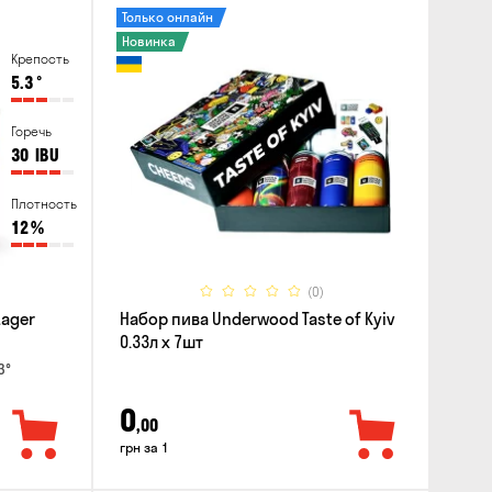
Только онлайн
Новинка
Крепость
5.3
°
Горечь
30
IBU
Плотность
12
%
(0)
Lager
Набор пива Underwood Taste of Kyiv
0.33л x 7шт
3°
0
,00
грн за 1