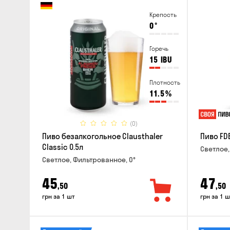
Крепость
0
°
Горечь
15
IBU
Плотность
11.5
%
(0)
Пиво безалкогольное Clausthaler
Пиво FDB
Classic 0.5л
Светлое,
Светлое, Фильтрованное, 0°
45
47
,50
,50
грн за 1 шт
грн за 1 ш