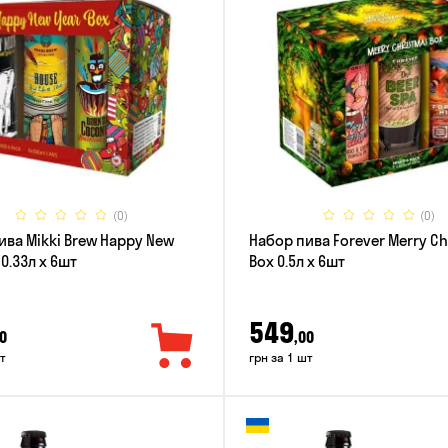
(0)
(0)
ива Mikki Brew Happy New
Набор пива Forever Merry C
 0.33л x 6шт
Box 0.5л x 6шт
549
0
,00
т
грн за 1 шт