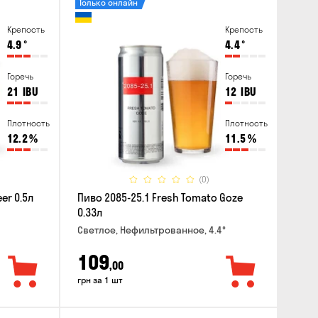
Только онлайн
Крепость
Крепость
4.9
°
4.4
°
Горечь
Горечь
21
IBU
12
IBU
Плотность
Плотность
12.2
%
11.5
%
(0)
er 0.5л
Пиво 2085-25.1 Fresh Tomato Goze
0.33л
Светлое, Нефильтрованное, 4.4°
109
,00
грн за 1 шт