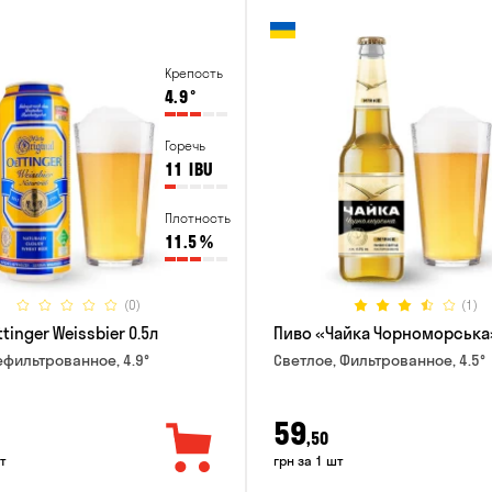
Крепость
4.9
°
Горечь
11
IBU
Плотность
11.5
%
(0)
(1)
tinger Weissbier 0.5л
Пиво «Чайка Чорноморська»
ефильтрованное, 4.9°
Светлое, Фильтрованное, 4.5°
59
,50
т
грн за 1 шт