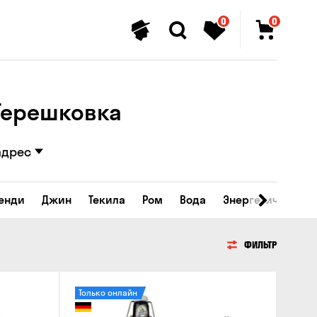
0
0
 Терешковка
адрес
ренди
Джин
Текила
Ром
Вода
Энергетические 
ФИЛЬТР
Только онлайн