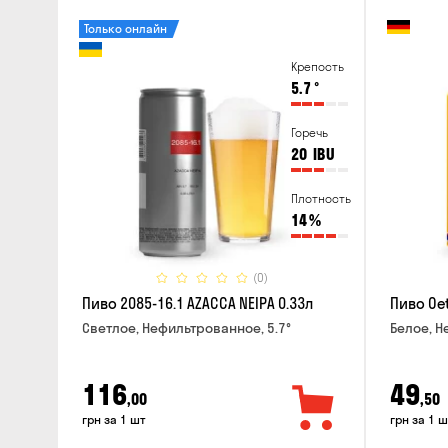
Только онлайн
Крепость
5.7
°
Горечь
20
IBU
Плотность
14
%
(0)
Пиво 2085-16.1 AZACCA NEIPA 0.33л
Пиво Oet
Светлое, Нефильтрованное, 5.7°
Белое, Н
116
49
,00
,50
грн за 1 шт
грн за 1 ш