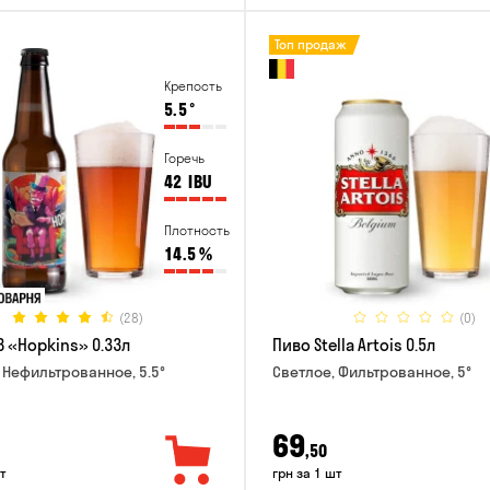
Топ продаж
Крепость
5.5
°
Горечь
42
IBU
Плотность
14.5
%
(28)
(0)
B «Hopkins» 0.33л
Пиво Stella Artois 0.5л
 Нефильтрованное, 5.5°
Светлое, Фильтрованное, 5°
69
,50
т
грн за 1 шт