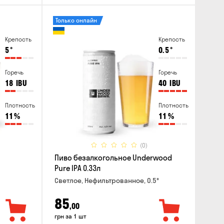
Только онлайн
Крепость
Крепость
5
°
0.5
°
Горечь
Горечь
18
IBU
40
IBU
Плотность
Плотность
11
%
11
%
(0)
Пиво безалкогольное Underwood
Pure IPA 0.33л
Светлое, Нефильтрованное, 0.5°
85
,00
грн за 1 шт