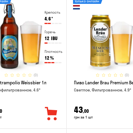
нлайн
Только онлайн
Крепость
4.6
°
Горечь
12
IBU
Плотность
12
%
(0)
(0)
trampolio Weissbier 1л
Пиво Lander Brau Premium Be
ефильтрованное, 4.6°
Светлое, Фильтрованное, 4.9°
43
0
,00
т
грн за 1 шт