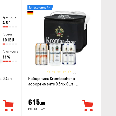
Только онлайн
Крепость
4.5
°
Горечь
10
IBU
Плотность
11
%
(0)
 0.45л
Набор пива Krombacher в
ассортименте 0.5л х 6шт +
термосумка
615
,00
грн за 1 шт