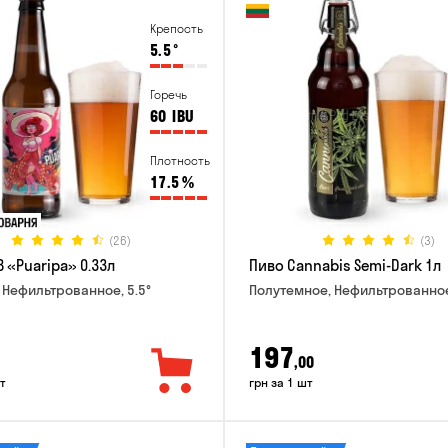
Крепость
5.5
°
Горечь
60
IBU
Плотность
17.5
%
(26)
(3)
 «Puaripa» 0.33л
Пиво Cannabis Semi-Dark 1л
 Нефильтрованное, 5.5°
Полутемное, Нефильтрованное
197
,00
т
грн за 1 шт