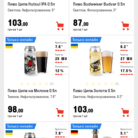
Пиво Ципа Hutsul IPA 0.5л
Пиво Budweiser Budvar 0.5л
Светлое, Нефильтрованное, 6°
Светлое, Фильтрованное, 5°
103
87
,00
,00
грн за 1 шт
грн за 1 шт
Только онлайн
Только онлайн
Крепость
Крепость
7.6
°
6.2
°
Горечь
Горечь
25
IBU
27
IBU
Плотность
Плотность
12
%
17.5
%
(0)
(0)
Пиво Ципа на Молоке 0.5л
Пиво Ципа Золота 0.5л
Темное, Нефильтрованное, 7.6°
Светлое, Нефильтрованное, 6.2°
98
103
,00
,00
грн за 1 шт
грн за 1 шт
Только онлайн
Только онлайн
Крепость
Крепость
7.9
°
5.1
°