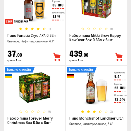
Горечь
35
IBU
Плотность
12
%
(1)
(0)
Пиво Fanatic Cryo APA 0.33л
Набор пива Mikki Brew Happy
New Year Box 0.33л x 6шт
Светлое, Нефильтрованное, 4.7°
37
439
,00
,00
грн за 1 шт
грн за 1 шт
Только онлайн
Только онлайн
Крепость
5.4
°
Горечь
25
IBU
Плотность
12.3
%
(0)
(2)
Набор пива Forever Merry
Пиво Monchshof Landbier 0.5л
Christmas Box 0.5л x 6шт
Светлое, Фильтрованное, 5.4°