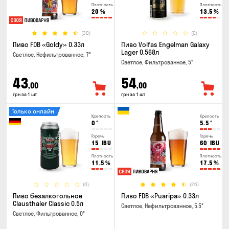
Плотность
Плотность
20
%
13.5
%
(30)
(0)
Пиво FDB «Goldy» 0.33л
Пиво Volfas Engelman Galaxy
Lager 0.568л
Светлое, Нефильтрованное, 7°
Светлое, Фильтрованное, 5°
43
54
,00
,00
грн за 1 шт
грн за 1 шт
Только онлайн
Крепость
Крепость
0
°
5.5
°
Горечь
Горечь
15
IBU
60
IBU
Плотность
Плотность
11.5
%
17.5
%
(0)
(26)
Пиво безалкогольное
Пиво FDB «Puaripa» 0.33л
Clausthaler Classic 0.5л
Светлое, Нефильтрованное, 5.5°
Светлое, Фильтрованное, 0°