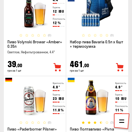
Горечь
12
IBU
Плотность
12
%
(0)
(0)
Пиво Volynski Browar «Amber»
Набор пива Bavaria 0.5л х 6шт
0.35л
+ термосумка
Светлое, Нефильтрованное, 4.4°
39
461
,00
,00
грн за 1 шт
грн за 1 шт
Крепость
Крепость
4.8
°
4.9
°
Горечь
Горечь
23
IBU
10
IBU
Плотность
Плотность
11.8
%
11
%
(0)
(3)
Пиво «Paderborner Pilsner»
Пиво Полтавпиво «Pivna