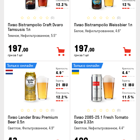
Плотность
Плотность
12.2
%
12
%
(0)
(0)
Пиво Bistrampolio Craft Dvaro
Пиво Bistrampolio Weissbier 1л
Tamsusis 1л
Белое, Нефильтрованное, 4.6°
Темное, Нефильтрованное, 5.5°
197
197
,00
,00
грн за 1 шт
грн за 1 шт
Только онлайн
Только онлайн
Крепость
Крепость
4.9
°
4.4
°
Горечь
Горечь
21
IBU
12
IBU
Плотность
Плотность
12.2
%
11.5
%
(0)
(0)
Пиво Lander Brau Premium
Пиво 2085-25.1 Fresh Tomato
Beer 0.5л
Goze 0.33л
Светлое, Фильтрованное, 4.9°
Светлое, Нефильтрованное, 4.4°