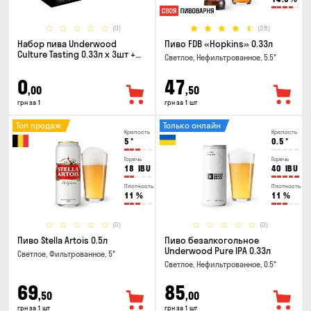
(0)
(28)
Набор пива Underwood
Пиво FDB «Hopkins» 0.33л
Culture Tasting 0.33л x 3шт +
Светлое, Нефильтрованное, 5.5°
бокал
0
47
,00
,50
грн за 1
грн за 1 шт
Топ продаж
Только онлайн
Крепость
Крепость
5
°
0.5
°
Горечь
Горечь
18
IBU
40
IBU
Плотность
Плотность
11
%
11
%
(0)
(0)
Пиво Stella Artois 0.5л
Пиво безалкогольное
Underwood Pure IPA 0.33л
Светлое, Фильтрованное, 5°
Светлое, Нефильтрованное, 0.5°
69
85
,50
,00
грн за 1 шт
грн за 1 шт