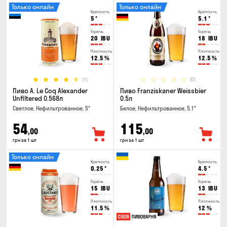
Только онлайн
Только онлайн
Крепость
Крепость
5
°
5.1
°
Горечь
Горечь
20
IBU
18
IBU
Плотность
Плотность
12.5
%
12.5
%
(1)
(0)
Пиво A. Le Coq Alexander
Пиво Franziskaner Weissbier
Unfiltered 0.568л
0.5л
Светлое, Нефильтрованное, 5°
Белое, Нефильтрованное, 5.1°
54
115
,00
,00
грн за 1 шт
грн за 1 шт
Только онлайн
Крепость
Крепость
0.25
°
4.5
°
Горечь
Горечь
15
IBU
13
IBU
Плотность
Плотность
11.5
%
12
%