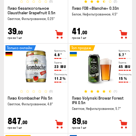
(0)
(2)
Пиво безалкогольное
Пиво FDB «Blanche» 0.33л
Clausthaler Grapefruit 0.5л
Белое, Нефильтрованное, 4.5°
Светлое, Фильтрованное, 0.25°
39
41
,00
,00
грн за 1 шт
грн за 1 шт
Только онлайн
Топ продаж
Крепость
Крепость
4.8
°
5.7
°
Горечь
Горечь
23
IBU
45
IBU
Плотность
Плотность
11.2
%
15
%
(0)
(1)
Пиво Krombacher Pils 5л
Пиво Volynski Browar Forest
IPA 0.5л
Светлое, Фильтрованное, 4.8°
Светлое, Нефильтрованное, 5.7°
847
89
,00
,50
грн за 1 шт
грн за 1 шт