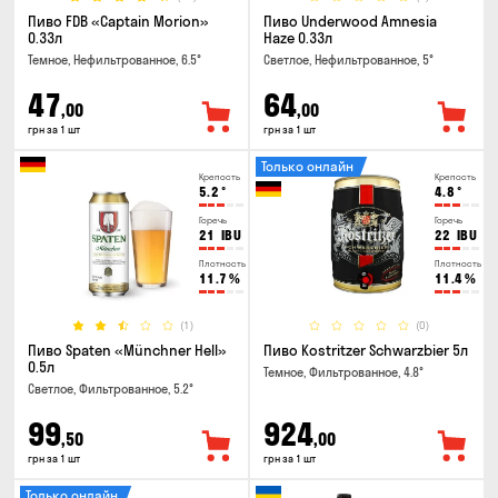
Пиво FDB «Captain Morion»
Пиво Underwood Amnesia
0.33л
Haze 0.33л
Темное, Нефильтрованное, 6.5°
Светлое, Нефильтрованное, 5°
47
64
,00
,00
грн за 1 шт
грн за 1 шт
Только онлайн
Крепость
Крепость
5.2
°
4.8
°
Горечь
Горечь
21
IBU
22
IBU
Плотность
Плотность
11.7
%
11.4
%
(1)
(0)
Пиво Spaten «Münchner Hell»
Пиво Kostritzer Schwarzbier 5л
0.5л
Темное, Фильтрованное, 4.8°
Светлое, Фильтрованное, 5.2°
99
924
,50
,00
грн за 1 шт
грн за 1 шт
Только онлайн