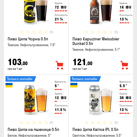
Горечь
Горечь
72
IBU
14
IBU
Плотность
Плотность
21
%
13
%
(0)
(0)
Пиво Ципа Чорна 0.5л
Пиво Kapuziner Weissbier
Dunkel 0.5л
Темное, Нефильтрованное, 7.9°
Темное, Нефильтрованное, 5.1°
103
121
,00
,00
грн за 1 шт
грн за 1 шт
Только онлайн
Только онлайн
Крепость
Крепость
5
°
5.5
°
Горечь
Горечь
12
IBU
36
IBU
Плотность
Плотность
11.5
%
13
%
(0)
(0)
Пиво Ципа на пшенице 0.5л
Пиво Ципа Квітка IPL 0.5л
Белое, Нефильтрованное, 5°
Светлое, Нефильтрованное, 5.5°