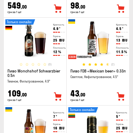
549
98
,00
,00
грн за 1 шт
грн за 1 шт
Только онлайн
Крепость
Крепость
4.9
°
4.5
°
Горечь
Горечь
25
IBU
13
IBU
Плотность
Плотность
12
%
11.5
%
(0)
(2)
Пиво Monchshof Schwarzbier
Пиво FDB «Mexican beer» 0.33л
0.5л
Светлое, Нефильтрованное, 4.5°
Темное, Фильтрованное, 4.9°
109
43
,00
,00
грн за 1 шт
грн за 1 шт
Только онлайн
Крепость
Крепость
7
°
5
°
Горечь
Горечь
16
IBU
25
IBU