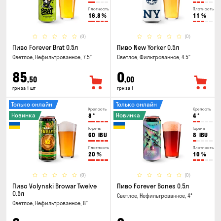
Плотность
Плотность
16.8
%
11
%
(0)
(0)
Пиво Forever Brat 0.5л
Пиво New Yorker 0.5л
Светлое, Нефильтрованное, 7.5°
Светлое, Фильтрованное, 4.5°
85
0
,50
,00
грн за 1 шт
грн за 1
Только онлайн
Только онлайн
Крепость
Крепость
Новинка
Новинка
8
°
4
°
Горечь
Горечь
60
IBU
8
IBU
Плотность
Плотность
20
%
10
%
(0)
(0)
Пиво Volynski Browar Twelve
Пиво Forever Bones 0.5л
0.5л
Светлое, Нефильтрованное, 4°
Светлое, Нефильтрованное, 8°