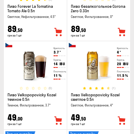
Пиво Forever La Tomatina
Пиво безалкогольное Corona
Tomato Ale 0.5л
Zero 0.33л
Светлое, Нефильтрованное, 4.5°
Светлое, Фильтрованное, 0°
89
89
,50
,50
грн за 1 шт
грн за 1 шт
Крепость
Крепость
3.7
°
4
°
Горечь
Горечь
14
IBU
20
IBU
Плотность
Плотность
11
%
11.5
%
(0)
(1)
Пиво Velkopopovicky Kozel
Пиво Velkopopovicky Kozel
темное 0.5л
светлое 0.5л
Темное, Фильтрованное, 3.7°
Светлое, Фильтрованное, 4°
49
49
,00
,50
грн за 1 шт
грн за 1 шт
Только онлайн
Только онлайн