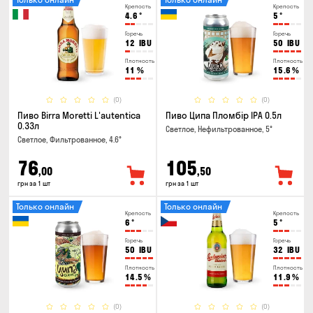
Крепость
Крепость
4.6
°
5
°
Горечь
Горечь
12
IBU
50
IBU
Плотность
Плотность
11
%
15.6
%
(0)
(0)
Пиво Birra Moretti L'autentica
Пиво Ципа Пломбір IPA 0.5л
0.33л
Светлое, Нефильтрованное, 5°
Светлое, Фильтрованное, 4.6°
76
105
,00
,50
грн за 1 шт
грн за 1 шт
Только онлайн
Только онлайн
Крепость
Крепость
6
°
5
°
Горечь
Горечь
50
IBU
32
IBU
Плотность
Плотность
14.5
%
11.9
%
(0)
(0)