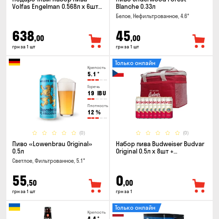
Volfas Engelman 0.568л x 6шт +
Blanche 0.33л
бокал 0.568л
Белое, Нефильтрованное, 4.6°
638
45
,00
,00
грн за 1 шт
грн за 1 шт
Только онлайн
Крепость
5.1
°
Горечь
19
IBU
Плотность
12
%
(0)
(0)
Пиво «Lowenbrau Original»
Набор пива Budweiser Budvar
0.5л
Original 0.5л x 8шт +
термосумка
Светлое, Фильтрованное, 5.1°
55
0
,50
,00
грн за 1 шт
грн за 1
Только онлайн
Крепость
4.4
°