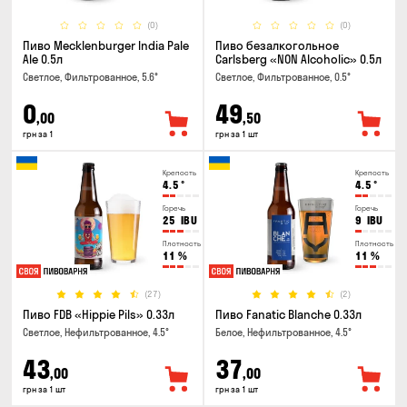
(0)
(0)
Пиво Mecklenburger India Pale
Пиво безалкогольное
Ale 0.5л
Carlsberg «NON Alcoholic» 0.5л
Светлое, Фильтрованное, 5.6°
Светлое, Фильтрованное, 0.5°
0
49
,00
,50
грн за 1
грн за 1 шт
Крепость
Крепость
4.5
°
4.5
°
Горечь
Горечь
25
IBU
9
IBU
Плотность
Плотность
11
%
11
%
(27)
(2)
Пиво FDB «Hippie Pils» 0.33л
Пиво Fanatic Blanche 0.33л
Светлое, Нефильтрованное, 4.5°
Белое, Нефильтрованное, 4.5°
43
37
,00
,00
грн за 1 шт
грн за 1 шт