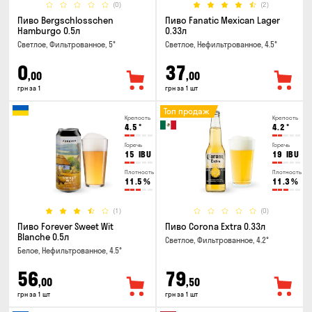
(0)
(2)
Пиво Bergschlosschen
Пиво Fanatic Mexican Lager
Hamburgo 0.5л
0.33л
Светлое, Фильтрованное, 5°
Светлое, Нефильтрованное, 4.5°
0
37
,00
,00
грн за 1
грн за 1 шт
Топ продаж
Крепость
Крепость
4.5
°
4.2
°
Горечь
Горечь
15
IBU
19
IBU
Плотность
Плотность
11.5
%
11.3
%
(1)
(0)
Пиво Forever Sweet Wit
Пиво Corona Extra 0.33л
Blanche 0.5л
Светлое, Фильтрованное, 4.2°
Белое, Нефильтрованное, 4.5°
56
79
,00
,50
грн за 1 шт
грн за 1 шт