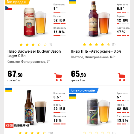
Топ продаж
Крепость
Крепость
5
°
6.8
°
Горечь
Горечь
32
IBU
12
IBU
Плотность
Плотность
11.9
%
17
%
(1)
(3)
Пиво Budweiser Budvar Czech
Пиво ППБ «Авторське» 0.5л
Lager 0.5л
Светлое, Фильтрованное, 6.8°
Светлое, Фильтрованное, 5°
67
65
,50
,50
грн за 1 шт
грн за 1 шт
Только онлайн
Крепость
Крепость
6.5
°
5
°
Горечь
Горечь
22
IBU
42
IBU
Плотность
Плотность
18
%
13.5
%
(26)
(0)