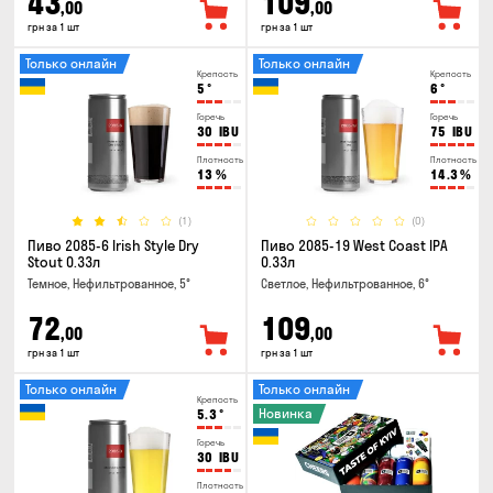
43
109
,00
,00
грн за 1 шт
грн за 1 шт
Только онлайн
Только онлайн
Крепость
Крепость
5
°
6
°
Горечь
Горечь
30
IBU
75
IBU
Плотность
Плотность
13
%
14.3
%
(1)
(0)
Пиво 2085-6 Irish Style Dry
Пиво 2085-19 West Coast IPA
Stout 0.33л
0.33л
Темное, Нефильтрованное, 5°
Светлое, Нефильтрованное, 6°
72
109
,00
,00
грн за 1 шт
грн за 1 шт
Только онлайн
Только онлайн
Крепость
Новинка
5.3
°
Горечь
30
IBU
Плотность