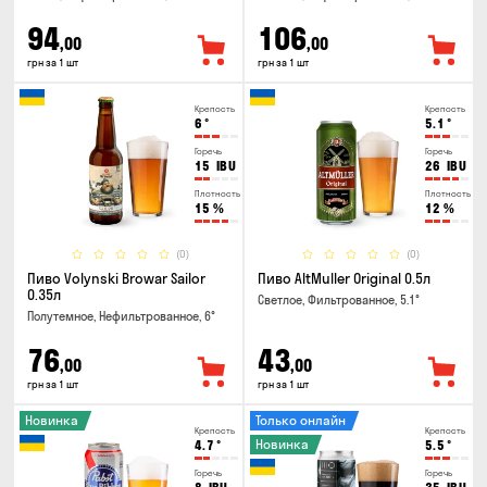
94
106
,00
,00
грн за 1 шт
грн за 1 шт
Крепость
Крепость
6
°
5.1
°
Горечь
Горечь
15
IBU
26
IBU
Плотность
Плотность
15
%
12
%
(0)
(0)
Пиво Volynski Browar Sailor
Пиво AltMuller Original 0.5л
0.35л
Светлое, Фильтрованное, 5.1°
Полутемное, Нефильтрованное, 6°
76
43
,00
,00
грн за 1 шт
грн за 1 шт
Новинка
Только онлайн
Крепость
Крепость
Новинка
4.7
°
5.5
°
Горечь
Горечь