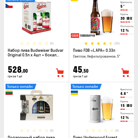
Крепость
5
°
Горечь
30
IBU
Плотность
12
%
(0)
(30)
Набор пива Budweiser Budvar
Пиво FDB «L.APA» 0.33л
Original 0.5л х 4шт + бокал
Светлое, Нефильтрованное, 5°
0.33л
528
45
,00
,50
грн за 1 шт
грн за 1 шт
Только онлайн
Только онлайн
Крепость
4.6
°
Горечь
15
IBU
Плотность
12
%
(0)
(0)
Подарочный набор пива
Пиво Underwood Forest