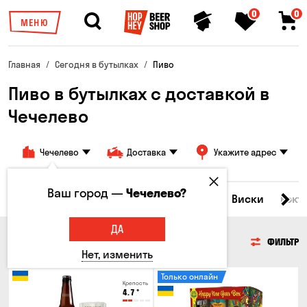
0
0
МЕНЮ
Главная
Сегодня в бутылках
Пиво
Пиво в бутылках с доставкой в
Чечелево
Чечелево
Доставка
Укажите адрес
Ваш город —
Чечелево?
Все товары
Пиво
Сидр
Вино
Виски
Кокт
ДА
ПИВО
ФИЛЬТР
Нет, изменить
Только онлайн
Крепость
4.7
°