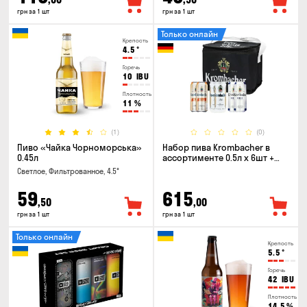
грн за 1 шт
грн за 1 шт
Только онлайн
Крепость
4.5
°
Горечь
10
IBU
Плотность
11
%
(1)
(0)
Пиво «Чайка Чорноморська»
Набор пива Krombacher в
0.45л
ассортименте 0.5л х 6шт +
термосумка
Светлое, Фильтрованное, 4.5°
59
615
,50
,00
грн за 1 шт
грн за 1 шт
Только онлайн
Крепость
5.5
°
Горечь
42
IBU
Плотность
14.5
%