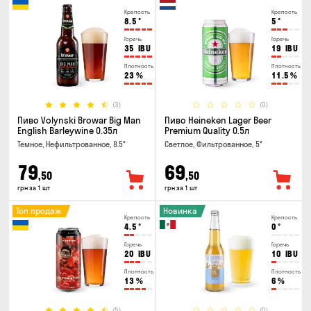
Крепость
Крепость
8.5
°
5
°
Горечь
Горечь
35
IBU
19
IBU
Плотность
Плотность
23
%
11.5
%
(3)
(0)
Пиво Volynski Browar Big Man
Пиво Heineken Lager Beer
English Barleywine 0.35л
Premium Quality 0.5л
Темное, Нефильтрованное, 8.5°
Светлое, Фильтрованное, 5°
79
69
,50
,50
грн за 1 шт
грн за 1 шт
Топ продаж
Новинка
Крепость
Крепость
4.5
°
0
°
Горечь
Горечь
20
IBU
10
IBU
Плотность
Плотность
13
%
6
%
(5)
(0)