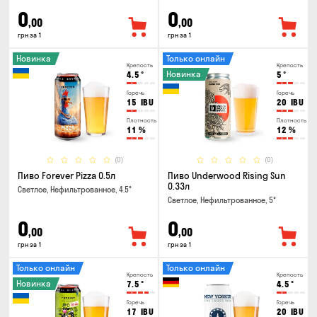
0
0
,00
,00
грн за 1
грн за 1
Новинка
Только онлайн
Крепость
Крепость
Новинка
4.5
°
5
°
Горечь
Горечь
15
IBU
20
IBU
Плотность
Плотность
11
%
12
%
(0)
(0)
Пиво Forever Pizza 0.5л
Пиво Underwood Rising Sun
0.33л
Светлое, Нефильтрованное, 4.5°
Светлое, Нефильтрованное, 5°
0
0
,00
,00
грн за 1
грн за 1
Только онлайн
Только онлайн
Крепость
Крепость
Новинка
7.5
°
4.5
°
Горечь
Горечь
17
IBU
20
IBU