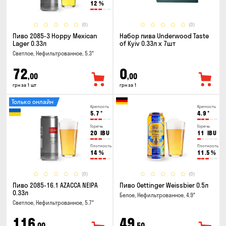
12
%
(0)
(0)
Пиво 2085-3 Hoppy Mexican
Набор пива Underwood Taste
Lager 0.33л
of Kyiv 0.33л x 7шт
Светлое, Нефильтрованное, 5.3°
72
0
,00
,00
грн за 1 шт
грн за 1
Только онлайн
Крепость
Крепость
5.7
°
4.9
°
Горечь
Горечь
20
IBU
11
IBU
Плотность
Плотность
14
%
11.5
%
(0)
(0)
Пиво 2085-16.1 AZACCA NEIPA
Пиво Oettinger Weissbier 0.5л
0.33л
Белое, Нефильтрованное, 4.9°
Светлое, Нефильтрованное, 5.7°
116
49
,00
,50