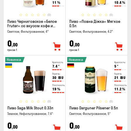
11
%
10.4
%
(0)
(0)
Пиво Черниговское «Белое
Пиво «Повна Діжка» Мягкое
Fruter» со вкусом кофе и
0.5л
апельсина 0.5 л
Светлое, Фильтрованное, 4°
Светлое, Фильтрованное, 4.2°
0
0
,00
,00
грн за 1
грн за 1
Новинка
Новинка
Крепость
Крепость
7.4
°
5
°
Горечь
Горечь
30
IBU
21
IBU
Плотность
Плотность
19
%
11.2
%
(0)
(0)
Пиво Saga Milk Stout 0.33л
Пиво Darguner Pilsener 0.5л
Темное, Нефильтрованное, 7.4°
Светлое, Фильтрованное, 5°
0
0
,00
,00