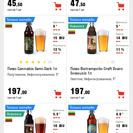
45
47
,50
,50
грн за 1 шт
грн за 1 шт
Только онлайн
Только онлайн
Крепость
Крепость
Новинка
5
°
5
°
Горечь
Горечь
15
IBU
14
IBU
Плотность
Плотность
12
%
11
%
(3)
(0)
Пиво Cannabis Semi-Dark 1л
Пиво Bistrampolio Craft Dvaro
Sviesusis 1л
Полутемное, Нефильтрованное, 5°
Светлое, Нефильтрованное, 5°
197
197
,00
,00
грн за 1 шт
грн за 1 шт
Только онлайн
Только онлайн
Крепость
Крепость
Новинка
5.5
°
4.6
°
Горечь
Горечь
16
IBU
12
IBU