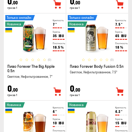
0
0
,00
,00
грн за 1
грн за 1
Только онлайн
Только онлайн
Крепость
Крепость
Новинка
Новинка
7
°
7.5
°
Горечь
Горечь
35
IBU
45
IBU
Плотность
Плотность
16.5
%
18
%
(0)
(0)
Пиво Forever The Big Apple
Пиво Forever Body Fusion 0.5л
0.5л
Светлое, Нефильтрованное, 7.5°
Светлое, Нефильтрованное, 7°
0
0
,00
,00
грн за 1
грн за 1
Новинка
Новинка
Крепость
Крепость
4
°
4.2
°
Горечь
Горечь
10
IBU
15
IBU
Плотность
Плотность