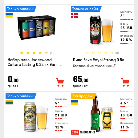
Только онлайн
Только онлайн
Крепость
8
°
Горечь
25
IBU
Плотность
12.5
%
(1)
(0)
Набор пива Underwood
Пиво Faxe Royal Strong 0.5л
Culture Tasting 0.33л x 9шт +
Светлое, Фильтрованное, 8°
бокал
0
65
,00
,00
грн за 1
грн за 1 шт
Только онлайн
Топ продаж
Крепость
Крепость
5
°
4.5
°
Горечь
Горечь
21
IBU
13
IBU
Плотность
Плотность
12
%
11
%