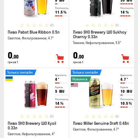
8
IBU
35
IBU
Плотность
Плотность
11.5
%
14
%
(0)
(0)
Пиво Pabst Blue Ribbon 0.5л
Пиво SHO Brewery ШО Sukhoy
Cherniy 0.33л
Светлое, Фильтрованное, 4.7°
Темное, Нефильтрованное, 5.5°
0
0
,00
,00
грн за 1
грн за 1
Только онлайн
Только онлайн
Крепость
Крепость
Новинка
4
°
4.7
°
Горечь
Горечь
5
IBU
10
IBU
Плотность
Плотность
14
%
10.5
%
(0)
(0)
Пиво SHO Brewery ШО Kysil
Пиво Miller Genuine Draft 0.48л
0.33л
Светлое, Фильтрованное, 4.7°
Светлое, Нефильтрованное, 4°