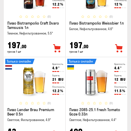
Плотность
Плотность
12.2
%
12
%
(0)
(0)
Пиво Bistrampolio Craft Dvaro
Пиво Bistrampolio Weissbier 1л
Tamsusis 1л
Белое, Нефильтрованное, 4.6°
Темное, Нефильтрованное, 5.5°
197
197
,00
,00
грн за 1 шт
грн за 1 шт
Только онлайн
Только онлайн
Крепость
Крепость
4.9
°
4.4
°
Горечь
Горечь
21
IBU
12
IBU
Плотность
Плотность
12.2
%
11.5
%
(0)
(0)
Пиво Lander Brau Premium
Пиво 2085-25.1 Fresh Tomato
Beer 0.5л
Goze 0.33л
Светлое, Фильтрованное, 4.9°
Светлое, Нефильтрованное, 4.4°