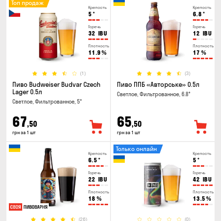
Топ продаж
Крепость
Крепость
5
°
6.8
°
Горечь
Горечь
32
IBU
12
IBU
Плотность
Плотность
11.9
%
17
%
(1)
(3)
Пиво Budweiser Budvar Czech
Пиво ППБ «Авторське» 0.5л
Lager 0.5л
Светлое, Фильтрованное, 6.8°
Светлое, Фильтрованное, 5°
67
65
,50
,50
грн за 1 шт
грн за 1 шт
Только онлайн
Крепость
Крепость
6.5
°
5
°
Горечь
Горечь
22
IBU
42
IBU
Плотность
Плотность
18
%
13.5
%
(26)
(0)