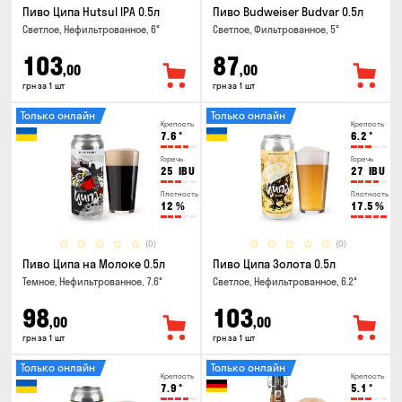
Пиво Ципа Hutsul IPA 0.5л
Пиво Budweiser Budvar 0.5л
Светлое, Нефильтрованное, 6°
Светлое, Фильтрованное, 5°
103
87
,00
,00
грн за 1 шт
грн за 1 шт
Только онлайн
Только онлайн
Крепость
Крепость
7.6
°
6.2
°
Горечь
Горечь
25
IBU
27
IBU
Плотность
Плотность
12
%
17.5
%
(0)
(0)
Пиво Ципа на Молоке 0.5л
Пиво Ципа Золота 0.5л
Темное, Нефильтрованное, 7.6°
Светлое, Нефильтрованное, 6.2°
98
103
,00
,00
грн за 1 шт
грн за 1 шт
Только онлайн
Только онлайн
Крепость
Крепость
7.9
°
5.1
°