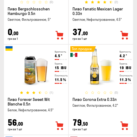
(0)
(2)
Пиво Bergschlosschen
Пиво Fanatic Mexican Lager
Hamburgo 0.5л
0.33л
Светлое, Фильтрованное, 5°
Светлое, Нефильтрованное, 4.5°
0
37
,00
,00
грн за 1
грн за 1 шт
Топ продаж
Крепость
Крепость
4.5
°
4.2
°
Горечь
Горечь
15
IBU
19
IBU
Плотность
Плотность
11.5
%
11.3
%
(1)
(0)
Пиво Forever Sweet Wit
Пиво Corona Extra 0.33л
Blanche 0.5л
Светлое, Фильтрованное, 4.2°
Белое, Нефильтрованное, 4.5°
56
79
,00
,50
грн за 1 шт
грн за 1 шт