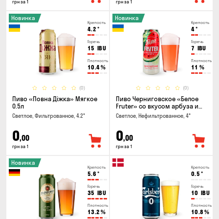
грн за 1
грн за 1
Новинка
Новинка
Крепость
Крепость
4.2
°
4
°
Горечь
Горечь
15
IBU
7
IBU
Плотность
Плотность
10.4
%
11
%
(0)
(0)
Пиво «Повна Діжка» Мягкое
Пиво Черниговское «Белое
0.5л
Fruter» со вкусом арбуза и
мяты 0.5л
Светлое, Фильтрованное, 4.2°
Светлое, Нефильтрованное, 4°
0
0
,00
,00
грн за 1
грн за 1
Новинка
Крепость
Крепость
5.6
°
0.5
°
Горечь
Горечь
35
IBU
10
IBU
Плотность
Плотность
13.2
%
10.8
%