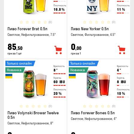
Плотность
Плотность
16.8
%
11
%
(0)
(0)
Пиво Forever Brat 0.5л
Пиво New Yorker 0.5л
Светлое, Нефильтрованное, 7.5°
Светлое, Фильтрованное, 4.5°
85
0
,50
,00
грн за 1 шт
грн за 1
Только онлайн
Только онлайн
Крепость
Крепость
Новинка
Новинка
8
°
4
°
Горечь
Горечь
60
IBU
8
IBU
Плотность
Плотность
20
%
10
%
(0)
(0)
Пиво Volynski Browar Twelve
Пиво Forever Bones 0.5л
0.5л
Светлое, Нефильтрованное, 4°
Светлое, Нефильтрованное, 8°