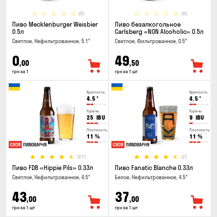
(0)
(0)
Пиво Mecklenburger Weisbier
Пиво безалкогольное
0.5л
Carlsberg «NON Alcoholic» 0.5л
Светлое, Нефильтрованное, 5.1°
Светлое, Фильтрованное, 0.5°
0
49
,00
,50
грн за 1
грн за 1 шт
Крепость
Крепость
4.5
°
4.5
°
Горечь
Горечь
25
IBU
9
IBU
Плотность
Плотность
11
%
11
%
(27)
(2)
Пиво FDB «Hippie Pils» 0.33л
Пиво Fanatic Blanche 0.33л
Светлое, Нефильтрованное, 4.5°
Белое, Нефильтрованное, 4.5°
43
37
,00
,00
грн за 1 шт
грн за 1 шт