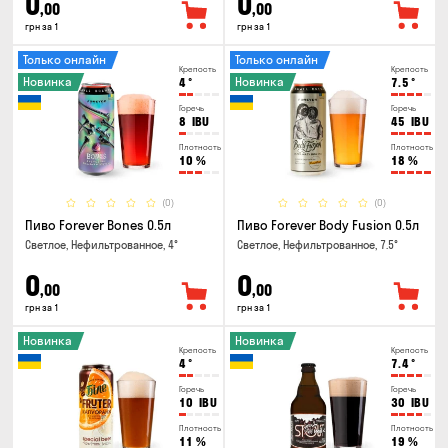
0
0
,00
,00
грн за 1
грн за 1
Только онлайн
Только онлайн
Крепость
Крепость
Новинка
Новинка
4
°
7.5
°
Горечь
Горечь
8
IBU
45
IBU
Плотность
Плотность
10
%
18
%
(0)
(0)
Пиво Forever Bones 0.5л
Пиво Forever Body Fusion 0.5л
Светлое, Нефильтрованное, 4°
Светлое, Нефильтрованное, 7.5°
0
0
,00
,00
грн за 1
грн за 1
Новинка
Новинка
Крепость
Крепость
4
°
7.4
°
Горечь
Горечь
10
IBU
30
IBU
Плотность
Плотность
11
%
19
%