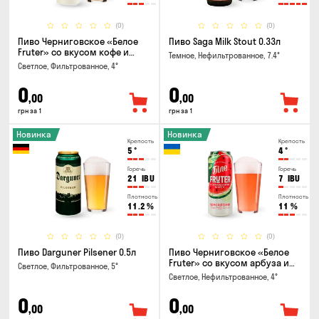
(0)
(0)
Пиво Черниговское «Белое
Пиво Saga Milk Stout 0.33л
Fruter» со вкусом кофе и
Темное, Нефильтрованное, 7.4°
апельсина 0.5 л
Светлое, Фильтрованное, 4°
0
0
,00
,00
грн за 1
грн за 1
Новинка
Новинка
Крепость
Крепость
5
°
4
°
Горечь
Горечь
21
IBU
7
IBU
Плотность
Плотность
11.2
%
11
%
(0)
(0)
Пиво Darguner Pilsener 0.5л
Пиво Черниговское «Белое
Fruter» со вкусом арбуза и
Светлое, Фильтрованное, 5°
мяты 0.5л
Светлое, Нефильтрованное, 4°
0
0
,00
,00