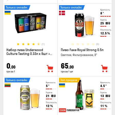
Только онлайн
Только онлайн
Крепость
8
°
Горечь
25
IBU
Плотность
12.5
%
(1)
(0)
Набор пива Underwood
Пиво Faxe Royal Strong 0.5л
Culture Tasting 0.33л x 9шт +
Светлое, Фильтрованное, 8°
бокал
0
65
,00
,00
грн за 1
грн за 1 шт
Только онлайн
Топ продаж
Крепость
Крепость
5
°
4.5
°
Горечь
Горечь
21
IBU
13
IBU
Плотность
Плотность
12
%
11
%