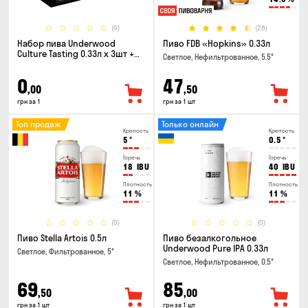
(0)
(28)
Набор пива Underwood
Пиво FDB «Hopkins» 0.33л
Culture Tasting 0.33л x 3шт +
Светлое, Нефильтрованное, 5.5°
бокал
0
47
,00
,50
грн за 1
грн за 1 шт
Топ продаж
Только онлайн
Крепость
Крепость
5
°
0.5
°
Горечь
Горечь
18
IBU
40
IBU
Плотность
Плотность
11
%
11
%
(0)
(0)
Пиво Stella Artois 0.5л
Пиво безалкогольное
Underwood Pure IPA 0.33л
Светлое, Фильтрованное, 5°
Светлое, Нефильтрованное, 0.5°
69
85
,50
,00
грн за 1 шт
грн за 1 шт