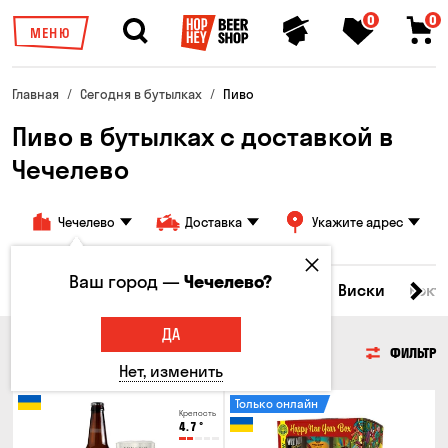
0
0
МЕНЮ
Главная
Сегодня в бутылках
Пиво
Пиво в бутылках с доставкой в
Чечелево
Чечелево
Доставка
Укажите адрес
Ваш город —
Чечелево?
Все товары
Пиво
Сидр
Вино
Виски
Кокт
ДА
ПИВО
ФИЛЬТР
Нет, изменить
Только онлайн
Крепость
4.7
°