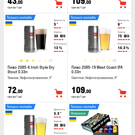
43
109
,00
,00
грн за 1 шт
грн за 1 шт
Только онлайн
Только онлайн
Крепость
Крепость
5
°
6
°
Горечь
Горечь
30
IBU
75
IBU
Плотность
Плотность
13
%
14.3
%
(1)
(0)
Пиво 2085-6 Irish Style Dry
Пиво 2085-19 West Coast IPA
Stout 0.33л
0.33л
Темное, Нефильтрованное, 5°
Светлое, Нефильтрованное, 6°
72
109
,00
,00
грн за 1 шт
грн за 1 шт
Только онлайн
Только онлайн
Крепость
Новинка
5.3
°
Горечь
30
IBU
Плотность