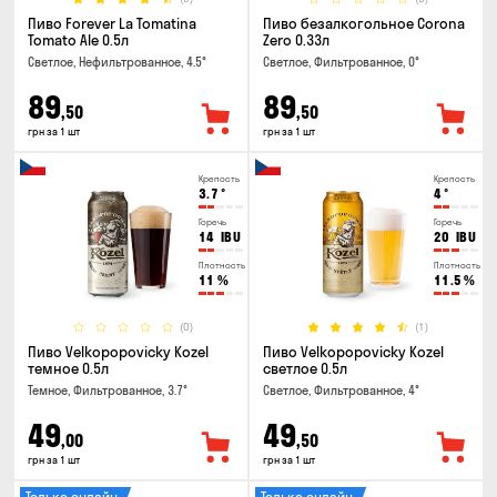
Пиво Forever La Tomatina
Пиво безалкогольное Corona
Tomato Ale 0.5л
Zero 0.33л
Светлое, Нефильтрованное, 4.5°
Светлое, Фильтрованное, 0°
89
89
,50
,50
грн за 1 шт
грн за 1 шт
Крепость
Крепость
3.7
°
4
°
Горечь
Горечь
14
IBU
20
IBU
Плотность
Плотность
11
%
11.5
%
(0)
(1)
Пиво Velkopopovicky Kozel
Пиво Velkopopovicky Kozel
темное 0.5л
светлое 0.5л
Темное, Фильтрованное, 3.7°
Светлое, Фильтрованное, 4°
49
49
,00
,50
грн за 1 шт
грн за 1 шт
Только онлайн
Только онлайн