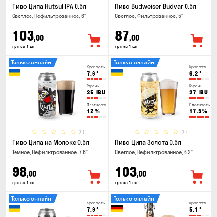
Пиво Ципа Hutsul IPA 0.5л
Пиво Budweiser Budvar 0.5л
Светлое, Нефильтрованное, 6°
Светлое, Фильтрованное, 5°
103
87
,00
,00
грн за 1 шт
грн за 1 шт
Только онлайн
Только онлайн
Крепость
Крепость
7.6
°
6.2
°
Горечь
Горечь
25
IBU
27
IBU
Плотность
Плотность
12
%
17.5
%
(0)
(0)
Пиво Ципа на Молоке 0.5л
Пиво Ципа Золота 0.5л
Темное, Нефильтрованное, 7.6°
Светлое, Нефильтрованное, 6.2°
98
103
,00
,00
грн за 1 шт
грн за 1 шт
Только онлайн
Только онлайн
Крепость
Крепость
7.9
°
5.1
°