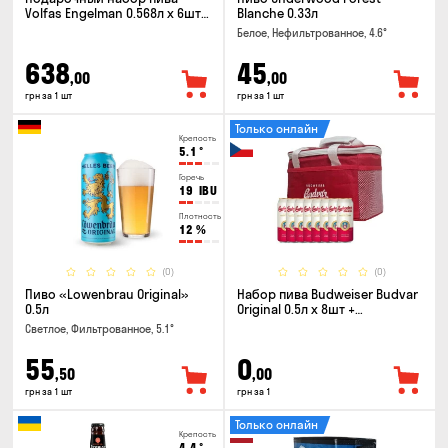
Volfas Engelman 0.568л x 6шт +
Blanche 0.33л
бокал 0.568л
Белое, Нефильтрованное, 4.6°
638
45
,00
,00
грн за 1 шт
грн за 1 шт
Только онлайн
Крепость
5.1
°
Горечь
19
IBU
Плотность
12
%
(0)
(0)
Пиво «Lowenbrau Original»
Набор пива Budweiser Budvar
0.5л
Original 0.5л x 8шт +
термосумка
Светлое, Фильтрованное, 5.1°
55
0
,50
,00
грн за 1 шт
грн за 1
Только онлайн
Крепость
4.4
°