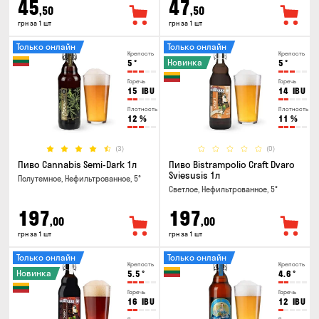
45
47
,50
,50
грн за 1 шт
грн за 1 шт
Только онлайн
Только онлайн
Крепость
Крепость
Новинка
5
°
5
°
Горечь
Горечь
15
IBU
14
IBU
Плотность
Плотность
12
%
11
%
(3)
(0)
Пиво Cannabis Semi-Dark 1л
Пиво Bistrampolio Craft Dvaro
Sviesusis 1л
Полутемное, Нефильтрованное, 5°
Светлое, Нефильтрованное, 5°
197
197
,00
,00
грн за 1 шт
грн за 1 шт
Только онлайн
Только онлайн
Крепость
Крепость
Новинка
5.5
°
4.6
°
Горечь
Горечь
16
IBU
12
IBU