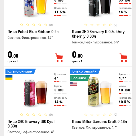
8
IBU
35
IBU
Плотность
Плотность
11.5
%
14
%
(0)
(0)
Пиво Pabst Blue Ribbon 0.5л
Пиво SHO Brewery ШО Sukhoy
Cherniy 0.33л
Светлое, Фильтрованное, 4.7°
Темное, Нефильтрованное, 5.5°
0
0
,00
,00
грн за 1
грн за 1
Только онлайн
Только онлайн
Крепость
Крепость
Новинка
4
°
4.7
°
Горечь
Горечь
5
IBU
10
IBU
Плотность
Плотность
14
%
10.5
%
(0)
(0)
Пиво SHO Brewery ШО Kysil
Пиво Miller Genuine Draft 0.48л
0.33л
Светлое, Фильтрованное, 4.7°
Светлое, Нефильтрованное, 4°