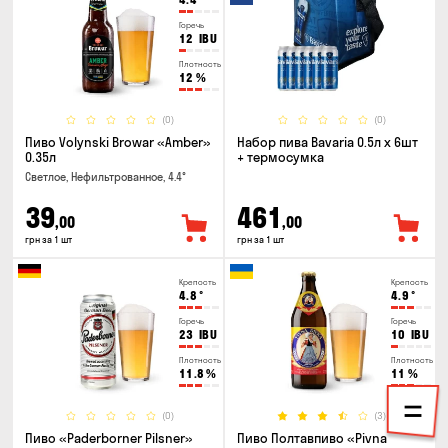
Горечь
12
IBU
Плотность
12
%
(0)
(0)
Пиво Volynski Browar «Amber»
Набор пива Bavaria 0.5л х 6шт
0.35л
+ термосумка
Светлое, Нефильтрованное, 4.4°
39
461
,00
,00
грн за 1 шт
грн за 1 шт
Крепость
Крепость
4.8
°
4.9
°
Горечь
Горечь
23
IBU
10
IBU
Плотность
Плотность
11.8
%
11
%
(0)
(3)
Пиво «Paderborner Pilsner»
Пиво Полтавпиво «Pivna