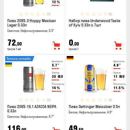
12
%
(0)
(0)
Пиво 2085-3 Hoppy Mexican
Набор пива Underwood Taste
Lager 0.33л
of Kyiv 0.33л x 7шт
Светлое, Нефильтрованное, 5.3°
72
0
,00
,00
грн за 1 шт
грн за 1
Только онлайн
Крепость
Крепость
5.7
°
4.9
°
Горечь
Горечь
20
IBU
11
IBU
Плотность
Плотность
14
%
11.5
%
(0)
(0)
Пиво 2085-16.1 AZACCA NEIPA
Пиво Oettinger Weissbier 0.5л
0.33л
Белое, Нефильтрованное, 4.9°
Светлое, Нефильтрованное, 5.7°
116
49
,00
,50