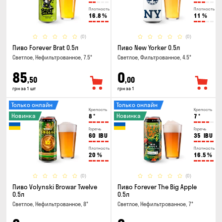
Плотность
Плотность
16.8
%
11
%
(0)
(0)
Пиво Forever Brat 0.5л
Пиво New Yorker 0.5л
Светлое, Нефильтрованное, 7.5°
Светлое, Фильтрованное, 4.5°
85
0
,50
,00
грн за 1 шт
грн за 1
Только онлайн
Только онлайн
Крепость
Крепость
Новинка
Новинка
8
°
7
°
Горечь
Горечь
60
IBU
35
IBU
Плотность
Плотность
20
%
16.5
%
(0)
(0)
Пиво Volynski Browar Twelve
Пиво Forever The Big Apple
0.5л
0.5л
Светлое, Нефильтрованное, 8°
Светлое, Нефильтрованное, 7°