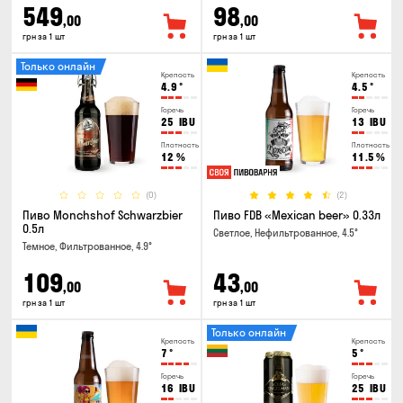
549
98
,00
,00
грн за 1 шт
грн за 1 шт
Только онлайн
Крепость
Крепость
4.9
°
4.5
°
Горечь
Горечь
25
IBU
13
IBU
Плотность
Плотность
12
%
11.5
%
(0)
(2)
Пиво Monchshof Schwarzbier
Пиво FDB «Mexican beer» 0.33л
0.5л
Светлое, Нефильтрованное, 4.5°
Темное, Фильтрованное, 4.9°
109
43
,00
,00
грн за 1 шт
грн за 1 шт
Только онлайн
Крепость
Крепость
7
°
5
°
Горечь
Горечь
16
IBU
25
IBU