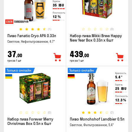
Горечь
35
IBU
Плотность
12
%
(1)
(0)
Пиво Fanatic Cryo APA 0.33л
Набор пива Mikki Brew Happy
New Year Box 0.33л x 6шт
Светлое, Нефильтрованное, 4.7°
37
439
,00
,00
грн за 1 шт
грн за 1 шт
Только онлайн
Только онлайн
Крепость
5.4
°
Горечь
25
IBU
Плотность
12.3
%
(0)
(2)
Набор пива Forever Merry
Пиво Monchshof Landbier 0.5л
Christmas Box 0.5л x 6шт
Светлое, Фильтрованное, 5.4°