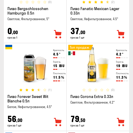
(0)
(2)
Пиво Bergschlosschen
Пиво Fanatic Mexican Lager
Hamburgo 0.5л
0.33л
Светлое, Фильтрованное, 5°
Светлое, Нефильтрованное, 4.5°
0
37
,00
,00
грн за 1
грн за 1 шт
Топ продаж
Крепость
Крепость
4.5
°
4.2
°
Горечь
Горечь
15
IBU
19
IBU
Плотность
Плотность
11.5
%
11.3
%
(1)
(0)
Пиво Forever Sweet Wit
Пиво Corona Extra 0.33л
Blanche 0.5л
Светлое, Фильтрованное, 4.2°
Белое, Нефильтрованное, 4.5°
56
79
,00
,50
грн за 1 шт
грн за 1 шт