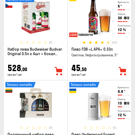
Крепость
5
°
Горечь
30
IBU
Плотность
12
%
(0)
(30)
Набор пива Budweiser Budvar
Пиво FDB «L.APA» 0.33л
Original 0.5л х 4шт + бокал
Светлое, Нефильтрованное, 5°
0.33л
528
45
,00
,50
грн за 1 шт
грн за 1 шт
Только онлайн
Только онлайн
Крепость
4.6
°
Горечь
15
IBU
Плотность
12
%
(0)
(0)
Подарочный набор пива
Пиво Underwood Forest