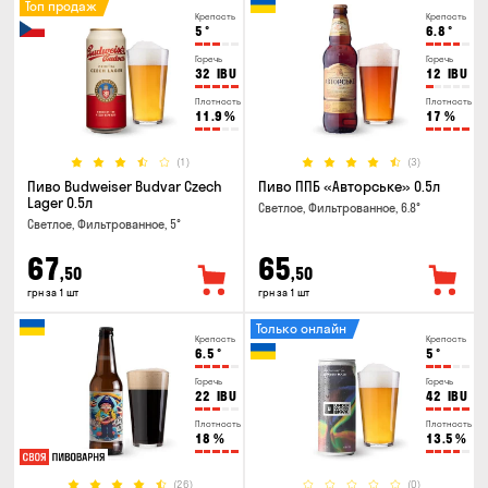
Топ продаж
Крепость
Крепость
5
°
6.8
°
Горечь
Горечь
32
IBU
12
IBU
Плотность
Плотность
11.9
%
17
%
(1)
(3)
Пиво Budweiser Budvar Czech
Пиво ППБ «Авторське» 0.5л
Lager 0.5л
Светлое, Фильтрованное, 6.8°
Светлое, Фильтрованное, 5°
67
65
,50
,50
грн за 1 шт
грн за 1 шт
Только онлайн
Крепость
Крепость
6.5
°
5
°
Горечь
Горечь
22
IBU
42
IBU
Плотность
Плотность
18
%
13.5
%
(26)
(0)