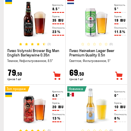
Крепость
Крепость
8.5
°
5
°
Горечь
Горечь
35
IBU
19
IBU
Плотность
Плотность
23
%
11.5
%
(3)
(0)
Пиво Volynski Browar Big Man
Пиво Heineken Lager Beer
English Barleywine 0.35л
Premium Quality 0.5л
Темное, Нефильтрованное, 8.5°
Светлое, Фильтрованное, 5°
79
69
,50
,50
грн за 1 шт
грн за 1 шт
Топ продаж
Новинка
Крепость
Крепость
4.5
°
0
°
Горечь
Горечь
20
IBU
10
IBU
Плотность
Плотность
13
%
6
%
(5)
(0)