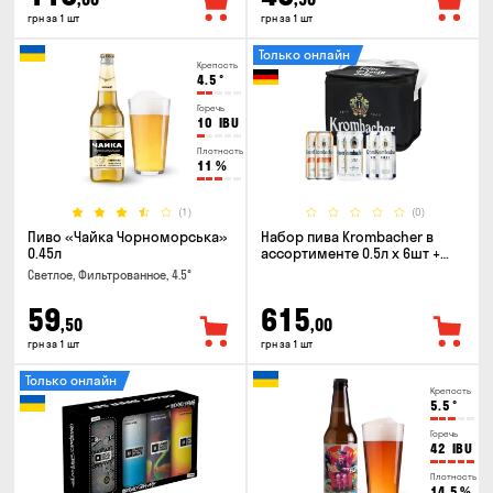
грн за 1 шт
грн за 1 шт
Только онлайн
Крепость
4.5
°
Горечь
10
IBU
Плотность
11
%
(1)
(0)
Пиво «Чайка Чорноморська»
Набор пива Krombacher в
0.45л
ассортименте 0.5л х 6шт +
термосумка
Светлое, Фильтрованное, 4.5°
59
615
,50
,00
грн за 1 шт
грн за 1 шт
Только онлайн
Крепость
5.5
°
Горечь
42
IBU
Плотность
14.5
%