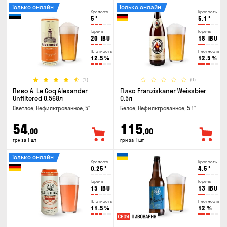
Только онлайн
Только онлайн
Крепость
Крепость
5
°
5.1
°
Горечь
Горечь
20
IBU
18
IBU
Плотность
Плотность
12.5
%
12.5
%
(1)
(0)
Пиво A. Le Coq Alexander
Пиво Franziskaner Weissbier
Unfiltered 0.568л
0.5л
Светлое, Нефильтрованное, 5°
Белое, Нефильтрованное, 5.1°
54
115
,00
,00
грн за 1 шт
грн за 1 шт
Только онлайн
Крепость
Крепость
0.25
°
4.5
°
Горечь
Горечь
15
IBU
13
IBU
Плотность
Плотность
11.5
%
12
%