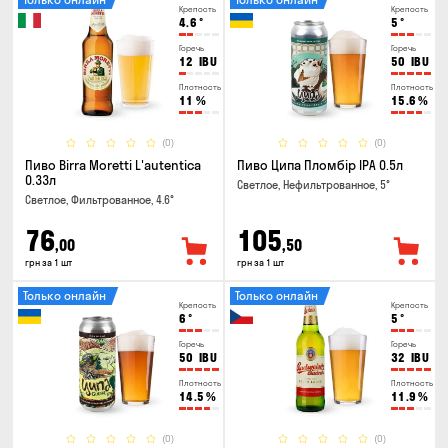
Крепость
Крепость
4.6
°
5
°
Горечь
Горечь
12
IBU
50
IBU
Плотность
Плотность
11
%
15.6
%
(0)
(0)
Пиво Birra Moretti L'autentica
Пиво Ципа Пломбір IPA 0.5л
0.33л
Светлое, Нефильтрованное, 5°
Светлое, Фильтрованное, 4.6°
76
105
,00
,50
грн за 1 шт
грн за 1 шт
Только онлайн
Только онлайн
Крепость
Крепость
6
°
5
°
Горечь
Горечь
50
IBU
32
IBU
Плотность
Плотность
14.5
%
11.9
%
(0)
(0)