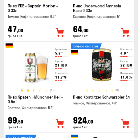
Пиво FDB «Captain Morion»
Пиво Underwood Amnesia
0.33л
Haze 0.33л
Темное, Нефильтрованное, 6.5°
Светлое, Нефильтрованное, 5°
47
64
,00
,00
грн за 1 шт
грн за 1 шт
Только онлайн
Крепость
Крепость
5.2
°
4.8
°
Горечь
Горечь
21
IBU
22
IBU
Плотность
Плотность
11.7
%
11.4
%
(1)
(0)
Пиво Spaten «Münchner Hell»
Пиво Kostritzer Schwarzbier 5л
0.5л
Темное, Фильтрованное, 4.8°
Светлое, Фильтрованное, 5.2°
99
924
,50
,00
грн за 1 шт
грн за 1 шт
Только онлайн