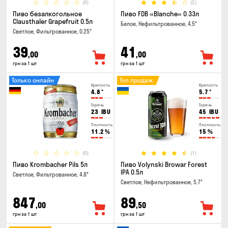
(0)
(2)
Пиво безалкогольное
Пиво FDB «Blanche» 0.33л
Clausthaler Grapefruit 0.5л
Белое, Нефильтрованное, 4.5°
Светлое, Фильтрованное, 0.25°
39
41
,00
,00
грн за 1 шт
грн за 1 шт
Только онлайн
Топ продаж
Крепость
Крепость
4.8
°
5.7
°
Горечь
Горечь
23
IBU
45
IBU
Плотность
Плотность
11.2
%
15
%
(0)
(1)
Пиво Krombacher Pils 5л
Пиво Volynski Browar Forest
IPA 0.5л
Светлое, Фильтрованное, 4.8°
Светлое, Нефильтрованное, 5.7°
847
89
,00
,50
грн за 1 шт
грн за 1 шт