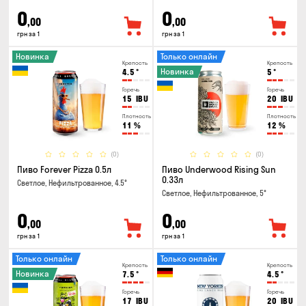
0
0
,00
,00
грн за 1
грн за 1
Новинка
Только онлайн
Крепость
Крепость
Новинка
4.5
°
5
°
Горечь
Горечь
15
IBU
20
IBU
Плотность
Плотность
11
%
12
%
(0)
(0)
Пиво Forever Pizza 0.5л
Пиво Underwood Rising Sun
0.33л
Светлое, Нефильтрованное, 4.5°
Светлое, Нефильтрованное, 5°
0
0
,00
,00
грн за 1
грн за 1
Только онлайн
Только онлайн
Крепость
Крепость
Новинка
7.5
°
4.5
°
Горечь
Горечь
17
IBU
20
IBU