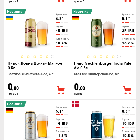
грн за 1
грн за 1
Новинка
Новинка
Крепость
Крепость
4.2
°
5.6
°
Горечь
Горечь
15
IBU
35
IBU
Плотность
Плотность
10.4
%
13.2
%
(0)
(0)
Пиво «Повна Діжка» Мягкое
Пиво Mecklenburger India Pale
0.5л
Ale 0.5л
Светлое, Фильтрованное, 4.2°
Светлое, Фильтрованное, 5.6°
0
0
,00
,00
грн за 1
грн за 1
Новинка
Крепость
Крепость
5.1
°
0.5
°
Горечь
Горечь
14
IBU
10
IBU
Плотность
Плотность
11.8
%
10.8
%