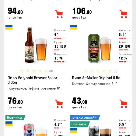
94
106
,00
,00
грн за 1 шт
грн за 1 шт
Крепость
Крепость
6
°
5.1
°
Горечь
Горечь
15
IBU
26
IBU
Плотность
Плотность
15
%
12
%
(0)
(0)
Пиво Volynski Browar Sailor
Пиво AltMuller Original 0.5л
0.35л
Светлое, Фильтрованное, 5.1°
Полутемное, Нефильтрованное, 6°
76
43
,00
,00
грн за 1 шт
грн за 1 шт
Новинка
Только онлайн
Крепость
Крепость
Новинка
4.7
°
5.5
°
Горечь
Горечь