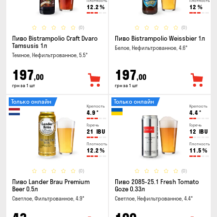
Плотность
Плотность
12.2
%
12
%
(0)
(0)
Пиво Bistrampolio Craft Dvaro
Пиво Bistrampolio Weissbier 1л
Tamsusis 1л
Белое, Нефильтрованное, 4.6°
Темное, Нефильтрованное, 5.5°
197
197
,00
,00
грн за 1 шт
грн за 1 шт
Только онлайн
Только онлайн
Крепость
Крепость
4.9
°
4.4
°
Горечь
Горечь
21
IBU
12
IBU
Плотность
Плотность
12.2
%
11.5
%
(0)
(0)
Пиво Lander Brau Premium
Пиво 2085-25.1 Fresh Tomato
Beer 0.5л
Goze 0.33л
Светлое, Фильтрованное, 4.9°
Светлое, Нефильтрованное, 4.4°