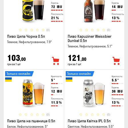
Горечь
Горечь
72
IBU
14
IBU
Плотность
Плотность
21
%
13
%
(0)
(0)
Пиво Ципа Чорна 0.5л
Пиво Kapuziner Weissbier
Dunkel 0.5л
Темное, Нефильтрованное, 7.9°
Темное, Нефильтрованное, 5.1°
103
121
,00
,00
грн за 1 шт
грн за 1 шт
Только онлайн
Только онлайн
Крепость
Крепость
5
°
5.5
°
Горечь
Горечь
12
IBU
36
IBU
Плотность
Плотность
11.5
%
13
%
(0)
(0)
Пиво Ципа на пшенице 0.5л
Пиво Ципа Квітка IPL 0.5л
Белое, Нефильтрованное, 5°
Светлое, Нефильтрованное, 5.5°