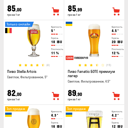
85
85
,00
,99
грн за 1 кг
грн за 1 кг
Только онлайн
Крепость
Крепость
5
°
4.5
°
Горечь
Горечь
18
IBU
20
IBU
Плотность
Плотность
11
%
12
%
(4)
(15)
Пиво Stella Artois
Пиво Fanatic БОТЕ премиум
лагер
Светлое, Фильтрованное, 5°
Светлое, Фильтрованное, 4.5°
82
89
,00
,90
грн за 1 кг
грн за 1 кг
Топ продаж
Топ продаж
Крепость
Крепость
4.3
°
4.2
°
Горечь
Горечь
16
IBU
12
IBU