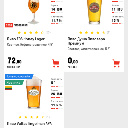
Горечь
Горечь
14
IBU
11
IBU
Плотность
Плотность
11.7
%
13
%
(23)
(2)
Пиво FDB Honey Lager
Пиво Душа Пивовара
Премиум
Светлое, Нефильтрованное, 4.5°
Светлое, Фильтрованное, 5.2°
72
0
,90
,00
грн за 1 кг
грн за 1
Только онлайн
Крепость
Новинка
5
°
Горечь
26
IBU
Плотность
11.5
%
(1)
Пиво Volfas Engelman APA