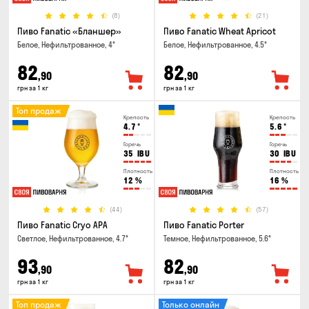
(8)
(21)
Пиво Fanatic «Бланшер»
Пиво Fanatic Wheat Apricot
Белое, Нефильтрованное, 4°
Белое, Нефильтрованное, 4.5°
82
82
,90
,90
грн за 1 кг
грн за 1 кг
Топ продаж
Крепость
Крепость
4.7
°
5.6
°
Горечь
Горечь
35
IBU
30
IBU
Плотность
Плотность
12
%
16
%
(44)
(57)
Пиво Fanatic Cryo APA
Пиво Fanatic Porter
Светлое, Нефильтрованное, 4.7°
Темное, Нефильтрованное, 5.6°
93
82
,90
,90
грн за 1 кг
грн за 1 кг
Топ продаж
Только онлайн