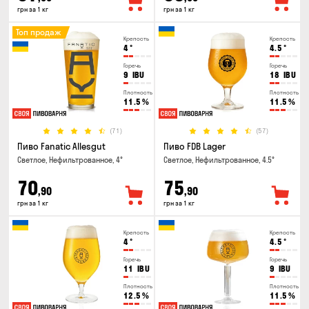
грн за 1 кг
грн за 1 кг
Топ продаж
Крепость
Крепость
4
°
4.5
°
Горечь
Горечь
9
IBU
18
IBU
Плотность
Плотность
11.5
%
11.5
%
(71)
(57)
Пиво Fanatic Allesgut
Пиво FDB Lager
Светлое, Нефильтрованное, 4°
Светлое, Нефильтрованное, 4.5°
70
75
,90
,90
грн за 1 кг
грн за 1 кг
Крепость
Крепость
4
°
4.5
°
Горечь
Горечь
11
IBU
9
IBU
Плотность
Плотность
12.5
%
11.5
%