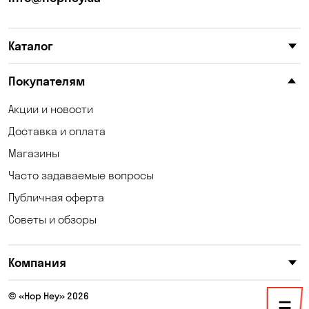
Княжичи
Корсунцы
Каталог
Котовка
Коцюбинское
Кошары
Красноселка
Покупателям
Кременчуг
Кривой Рог
Акции и новости
Доставка и оплата
Кривуши
Кропивницкий
Магазины
Крюковщина
Кулеши
Часто задаваемые вопросы
Кушугум
Лески
Публичная оферта
Советы и обзоры
Лесники
Лозоватка
Маламовка
Малая Кохновка
Компания
Марьяновка
Матвеевка
© «Hop Hey» 2026
Николаев
Николаевка