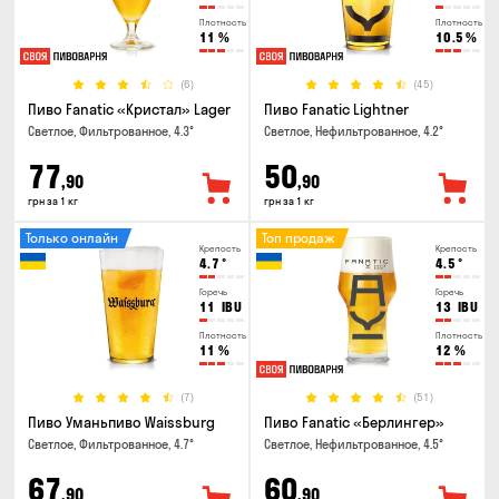
Плотность
Плотность
11
%
10.5
%
(6)
(45)
Пиво Fanatic «Кристал» Lager
Пиво Fanatic Lightner
Светлое, Фильтрованное, 4.3°
Светлое, Нефильтрованное, 4.2°
77
50
,90
,90
грн за 1 кг
грн за 1 кг
Только онлайн
Топ продаж
Крепость
Крепость
4.7
°
4.5
°
Горечь
Горечь
11
IBU
13
IBU
Плотность
Плотность
11
%
12
%
(7)
(51)
Пиво Уманьпиво Waissburg
Пиво Fanatic «Берлингер»
Светлое, Фильтрованное, 4.7°
Светлое, Нефильтрованное, 4.5°
67
60
,90
,90