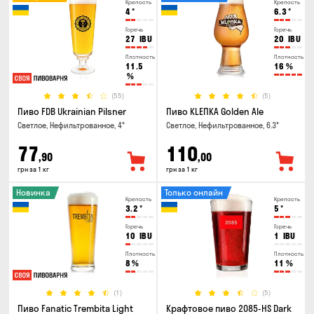
Крепость
Крепость
4
°
6.3
°
Горечь
Горечь
27
IBU
20
IBU
Плотность
Плотность
11.5
16
%
%
(55)
(5)
Пиво FDB Ukrainian Pilsner
Пиво KLEПКА Golden Ale
Светлое, Нефильтрованное, 4°
Светлое, Нефильтрованное, 6.3°
77
110
,90
,00
грн за 1 кг
грн за 1 кг
Новинка
Только онлайн
Крепость
Крепость
3.2
°
5
°
Горечь
Горечь
10
IBU
1
IBU
Плотность
Плотность
8
%
11
%
(1)
(5)
Пиво Fanatic Trembita Light
Крафтовое пиво 2085-HS Dark