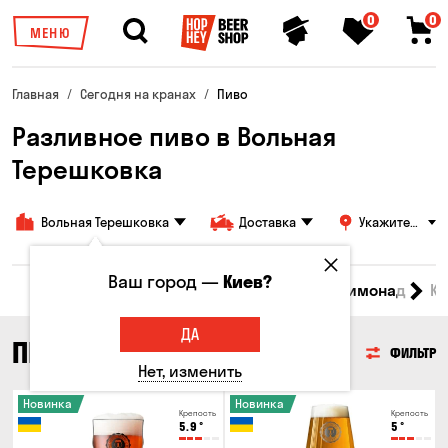
0
0
МЕНЮ
Главная
Сегодня на кранах
Пиво
Разливное пиво в Вольная
Терешковка
Вольная Терешковка
Доставка
Укажите
адрес
Ваш город —
Киев?
Все товары
Пиво
Сидр
Вино
Лимонад
Кв
ДА
ПИВО
ФИЛЬТР
Нет, изменить
Новинка
Новинка
Крепость
Крепость
5.9
°
5
°