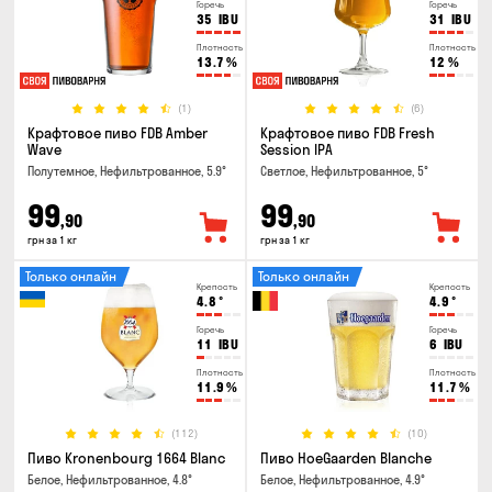
Горечь
Горечь
35
IBU
31
IBU
Плотность
Плотность
13.7
%
12
%
(1)
(6)
Крафтовое пиво FDB Amber
Крафтовое пиво FDB Fresh
Wave
Session IPA
Полутемное, Нефильтрованное, 5.9°
Светлое, Нефильтрованное, 5°
99
99
,90
,90
грн за 1 кг
грн за 1 кг
Только онлайн
Только онлайн
Крепость
Крепость
4.8
°
4.9
°
Горечь
Горечь
11
IBU
6
IBU
Плотность
Плотность
11.9
%
11.7
%
(112)
(10)
Пиво Kronenbourg 1664 Blanc
Пиво HoeGaarden Blanche
Белое, Нефильтрованное, 4.8°
Белое, Нефильтрованное, 4.9°