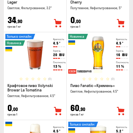
Lager
Cherry
Светлое, Фильтрованное, 3.2°
Полутемное, Нефильтрованное, 5°
34
0
,90
,00
грн за 1 кг
грн за 1
Только онлайн
Новинка
Крепость
Крепость
Новинка
4.5
°
4.5
°
Горечь
Горечь
20
IBU
16
IBU
Плотность
Плотность
13
%
11
%
(0)
(0)
Крафтовое пиво Volynski
Пиво Fanatic «Кремень»
Browar La Tomatina
Светлое, Нефильтрованное, 4.5°
Светлое, Нефильтрованное, 4.5°
0
60
,00
,90
грн за 1
грн за 1 кг
Только онлайн
Крепость
Крепость
4.5
°
5.2
°