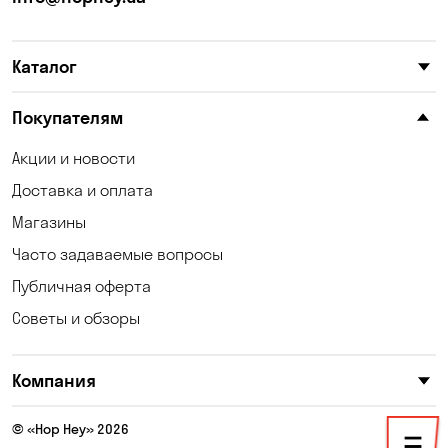
Карнауховка
Катериновка
Каталог
Келеберда
Киев
Клинцы
Княжичи
Покупателям
Корсунцы
Котовка
Акции и новости
Доставка и оплата
Коцюбинское
Кошары
Магазины
Красноселка
Кременчуг
Часто задаваемые вопросы
Кривой Рог
Кривуши
Публичная оферта
Советы и обзоры
Кропивницкий
Крюковщина
Кулеши
Кушугум
Компания
Лески
Лесники
© «Hop Hey» 2026
Лозоватка
Маламовка