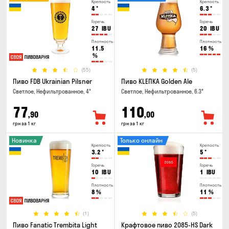
Крепость
Крепость
4
°
6.3
°
Горечь
Горечь
27
IBU
20
IBU
Плотность
Плотность
11.5
16
%
%
(55)
(5)
Пиво FDB Ukrainian Pilsner
Пиво KLEПКА Golden Ale
Светлое, Нефильтрованное, 4°
Светлое, Нефильтрованное, 6.3°
77
110
,90
,00
грн за 1 кг
грн за 1 кг
Новинка
Только онлайн
Крепость
Крепость
3.2
°
5
°
Горечь
Горечь
10
IBU
1
IBU
Плотность
Плотность
8
%
11
%
(1)
(5)
Пиво Fanatic Trembita Light
Крафтовое пиво 2085-HS Dark