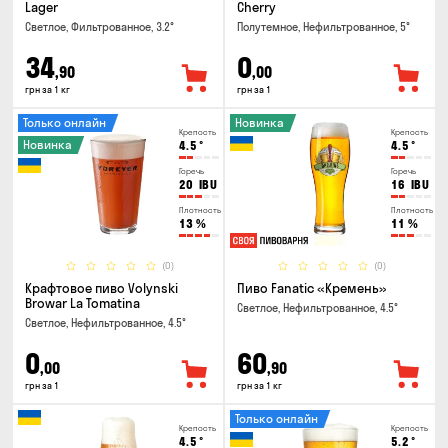
Lager
Cherry
Светлое, Фильтрованное, 3.2°
Полутемное, Нефильтрованное, 5°
34
0
,90
,00
грн за 1 кг
грн за 1
Только онлайн
Новинка
Крепость
Крепость
Новинка
4.5
°
4.5
°
Горечь
Горечь
20
IBU
16
IBU
Плотность
Плотность
13
%
11
%
(0)
(0)
Крафтовое пиво Volynski
Пиво Fanatic «Кремень»
Browar La Tomatina
Светлое, Нефильтрованное, 4.5°
Светлое, Нефильтрованное, 4.5°
0
60
,00
,90
грн за 1
грн за 1 кг
Только онлайн
Крепость
Крепость
4.5
°
5.2
°