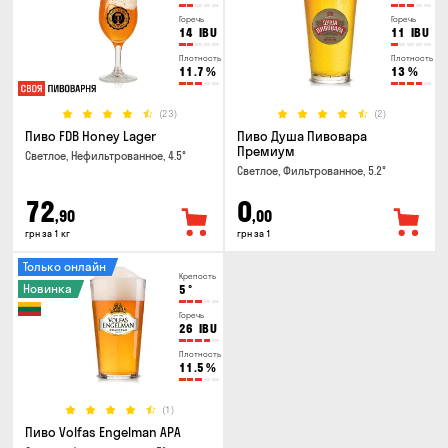
Горечь
Горечь
14
IBU
11
IBU
Плотность
Плотность
11.7
%
13
%
(23)
(2)
Пиво FDB Honey Lager
Пиво Душа Пивовара
Премиум
Светлое, Нефильтрованное, 4.5°
Светлое, Фильтрованное, 5.2°
72
0
,90
,00
грн за 1 кг
грн за 1
Только онлайн
Крепость
Новинка
5
°
Горечь
26
IBU
Плотность
11.5
%
(1)
Пиво Volfas Engelman APA