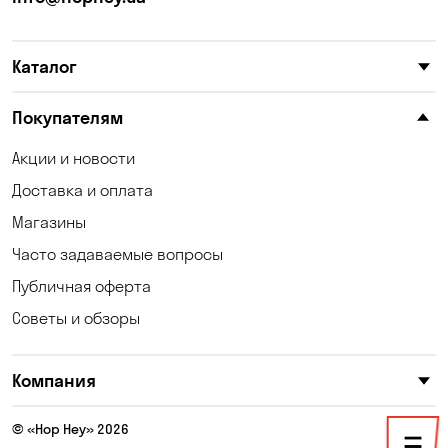
Карнауховка
Катериновка
Каталог
Келеберда
Киев
Клинцы
Княжичи
Покупателям
Корсунцы
Котовка
Акции и новости
Доставка и оплата
Коцюбинское
Кошары
Магазины
Красноселка
Кременчуг
Часто задаваемые вопросы
Кривой Рог
Кривуши
Публичная оферта
Советы и обзоры
Кропивницкий
Крюковщина
Кулеши
Кушугум
Компания
Лески
Лесники
© «Hop Hey» 2026
Лозоватка
Маламовка