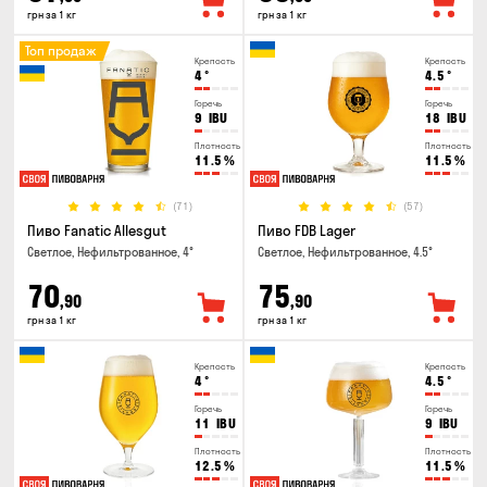
грн за 1 кг
грн за 1 кг
Топ продаж
Крепость
Крепость
4
°
4.5
°
Горечь
Горечь
9
IBU
18
IBU
Плотность
Плотность
11.5
%
11.5
%
(71)
(57)
Пиво Fanatic Allesgut
Пиво FDB Lager
Светлое, Нефильтрованное, 4°
Светлое, Нефильтрованное, 4.5°
70
75
,90
,90
грн за 1 кг
грн за 1 кг
Крепость
Крепость
4
°
4.5
°
Горечь
Горечь
11
IBU
9
IBU
Плотность
Плотность
12.5
%
11.5
%