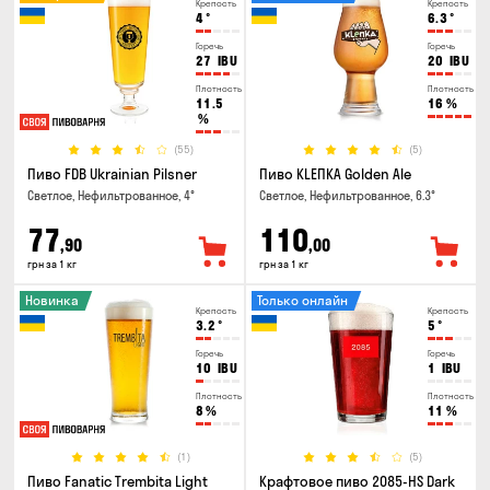
Крепость
Крепость
4
°
6.3
°
Горечь
Горечь
27
IBU
20
IBU
Плотность
Плотность
11.5
16
%
%
(55)
(5)
Пиво FDB Ukrainian Pilsner
Пиво KLEПКА Golden Ale
Светлое, Нефильтрованное, 4°
Светлое, Нефильтрованное, 6.3°
77
110
,90
,00
грн за 1 кг
грн за 1 кг
Новинка
Только онлайн
Крепость
Крепость
3.2
°
5
°
Горечь
Горечь
10
IBU
1
IBU
Плотность
Плотность
8
%
11
%
(1)
(5)
Пиво Fanatic Trembita Light
Крафтовое пиво 2085-HS Dark