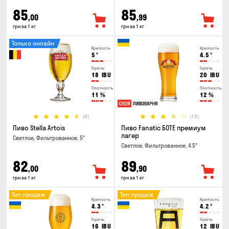
85
85
,00
,99
грн за 1 кг
грн за 1 кг
Только онлайн
Крепость
Крепость
5
°
4.5
°
Горечь
Горечь
18
IBU
20
IBU
Плотность
Плотность
11
%
12
%
(4)
(15)
Пиво Stella Artois
Пиво Fanatic БОТЕ премиум
лагер
Светлое, Фильтрованное, 5°
Светлое, Фильтрованное, 4.5°
82
89
,00
,90
грн за 1 кг
грн за 1 кг
Топ продаж
Топ продаж
Крепость
Крепость
4.3
°
4.2
°
Горечь
Горечь
16
IBU
12
IBU