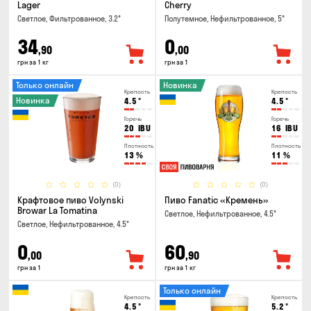
Lager
Cherry
Светлое, Фильтрованное, 3.2°
Полутемное, Нефильтрованное, 5°
34
0
,90
,00
грн за 1 кг
грн за 1
Только онлайн
Новинка
Крепость
Крепость
Новинка
4.5
°
4.5
°
Горечь
Горечь
20
IBU
16
IBU
Плотность
Плотность
13
%
11
%
(0)
(0)
Крафтовое пиво Volynski
Пиво Fanatic «Кремень»
Browar La Tomatina
Светлое, Нефильтрованное, 4.5°
Светлое, Нефильтрованное, 4.5°
0
60
,00
,90
грн за 1
грн за 1 кг
Только онлайн
Крепость
Крепость
4.5
°
5.2
°