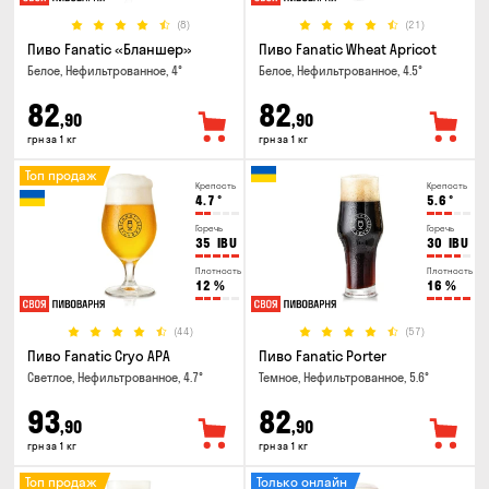
(8)
(21)
Пиво Fanatic «Бланшер»
Пиво Fanatic Wheat Apricot
Белое, Нефильтрованное, 4°
Белое, Нефильтрованное, 4.5°
82
82
,90
,90
грн за 1 кг
грн за 1 кг
Топ продаж
Крепость
Крепость
4.7
°
5.6
°
Горечь
Горечь
35
IBU
30
IBU
Плотность
Плотность
12
%
16
%
(44)
(57)
Пиво Fanatic Cryo APA
Пиво Fanatic Porter
Светлое, Нефильтрованное, 4.7°
Темное, Нефильтрованное, 5.6°
93
82
,90
,90
грн за 1 кг
грн за 1 кг
Топ продаж
Только онлайн