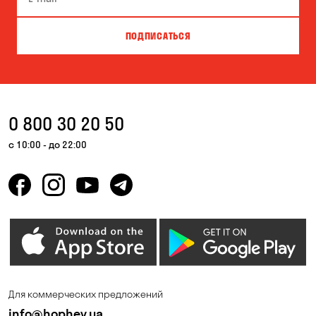
Вита-Почтовая
Вишневое
ПОДПИСАТЬСЯ
Власовка
Вольное
Ворзель
Вышгород
Гатное
Гнедин
0 800 30 20 50
Гора
Горбаневка
с 10:00 - до 22:00
Горенка
Горишние Плавни
Гостомель
Дмитровка
Днепр
Елизаветовка
Зазимье
Запорожье
Ирпень
Калиновка
Для коммерческих предложений
Каменные Потоки
Каменское
info@hophey.ua