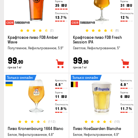
Горечь
Горечь
35
IBU
31
IBU
Плотность
Плотность
13.7
%
12
%
(2)
(6)
Крафтовое пиво FDB Amber
Крафтовое пиво FDB Fresh
Wave
Session IPA
Полутемное, Нефильтрованное, 5.9°
Светлое, Нефильтрованное, 5°
99
99
,90
,90
грн за 1 кг
грн за 1 кг
Только онлайн
Только онлайн
Крепость
Крепость
4.8
°
4.9
°
Горечь
Горечь
11
IBU
6
IBU
Плотность
Плотность
11.9
%
11.7
%
(112)
(10)
Пиво Kronenbourg 1664 Blanc
Пиво HoeGaarden Blanche
Белое, Нефильтрованное, 4.8°
Белое, Нефильтрованное, 4.9°