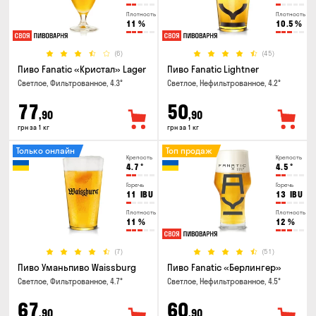
Плотность
Плотность
11
%
10.5
%
(6)
(45)
Пиво Fanatic «Кристал» Lager
Пиво Fanatic Lightner
Светлое, Фильтрованное, 4.3°
Светлое, Нефильтрованное, 4.2°
77
50
,90
,90
грн за 1 кг
грн за 1 кг
Только онлайн
Топ продаж
Крепость
Крепость
4.7
°
4.5
°
Горечь
Горечь
11
IBU
13
IBU
Плотность
Плотность
11
%
12
%
(7)
(51)
Пиво Уманьпиво Waissburg
Пиво Fanatic «Берлингер»
Светлое, Фильтрованное, 4.7°
Светлое, Нефильтрованное, 4.5°
67
60
,90
,90