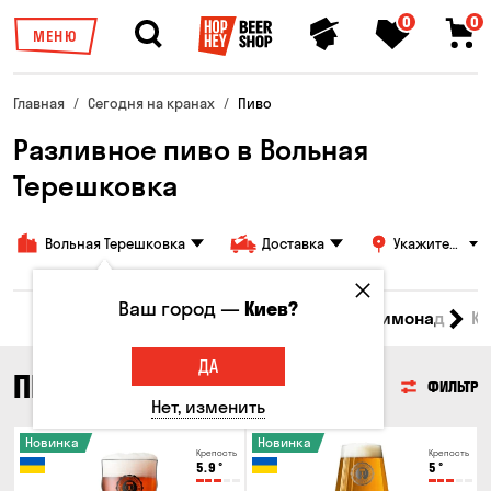
0
0
МЕНЮ
Главная
Сегодня на кранах
Пиво
Разливное пиво в Вольная
Терешковка
Вольная Терешковка
Доставка
Укажите
адрес
Ваш город —
Киев?
Все товары
Пиво
Сидр
Вино
Лимонад
Кв
ДА
ПИВО
ФИЛЬТР
Нет, изменить
Новинка
Новинка
Крепость
Крепость
5.9
°
5
°