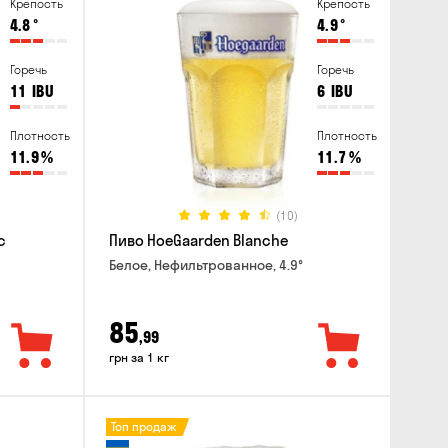
Крепость
Крепость
4.8
°
4.9
°
Горечь
Горечь
11
IBU
6
IBU
Плотность
Плотность
11.9
%
11.7
%
(10)
c
Пиво HoeGaarden Blanche
Белое, Нефильтрованное, 4.9°
85
,99
грн за 1 кг
Топ продаж