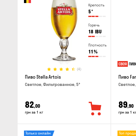
Крепость
5
°
Горечь
18
IBU
Плотность
11
%
(4)
Пиво Stella Artois
Пиво Fa
Светлое, Фильтрованное, 5°
Светлое,
82
89
,00
,90
грн за 1 кг
грн за 1 к
Только онлайн
Топ прод