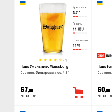
Крепость
4.7
°
Горечь
11
IBU
Плотность
11
%
(7)
Пиво Уманьпиво Waissburg
Пиво Fa
Светлое, Фильтрованное, 4.7°
Светлое,
67
60
,90
,90
грн за 1 кг
грн за 1 к