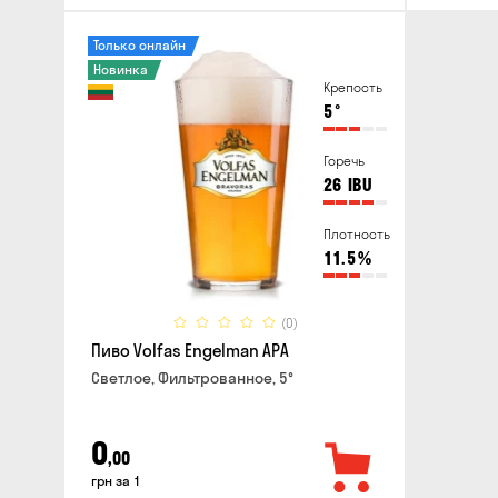
Только онлайн
Новинка
Крепость
5
°
Горечь
26
IBU
Плотность
11.5
%
(0)
Пиво Volfas Engelman APA
Светлое, Фильтрованное, 5°
0
,00
грн за 1