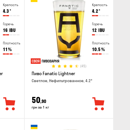
Крепость
Крепость
4.3
°
4.2
°
Горечь
Горечь
16
IBU
12
IBU
Плотность
Плотность
11
%
10.5
%
(45)
er
Пиво Fanatic Lightner
Светлое, Нефильтрованное, 4.2°
50
,90
грн за 1 кг