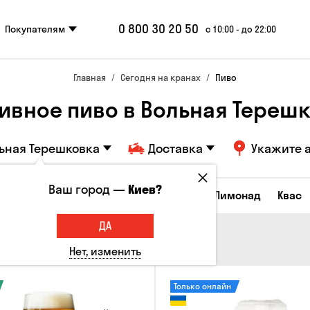
0 800 30 20 50
Покупателям
с 10:00 - до 22:00
Главная
Сегодня на кранах
Пиво
ивное пиво в Вольная Тереш
ьная Терешковка
Доставка
Укажите 
Ваш город —
Киев?
Все товары
Пиво
Сидр
Вино
Лимонад
Квас
ДА
Нет, изменить
Только онлайн