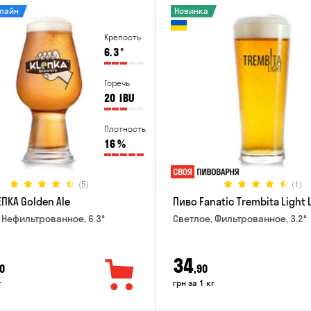
нлайн
Новинка
Крепость
6.3
°
Горечь
20
IBU
Плотность
16
%
(5)
(1)
ПКА Golden Ale
Пиво Fanatic Trembita Light 
 Нефильтрованное, 6.3°
Светлое, Фильтрованное, 3.2°
34
0
,90
г
грн за 1 кг