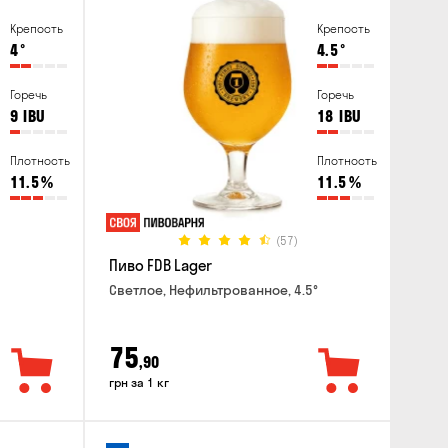
Крепость
Крепость
4
°
4.5
°
Горечь
Горечь
9
IBU
18
IBU
Плотность
Плотность
11.5
%
11.5
%
(57)
Пиво FDB Lager
Светлое, Нефильтрованное, 4.5°
75
,90
грн за 1 кг