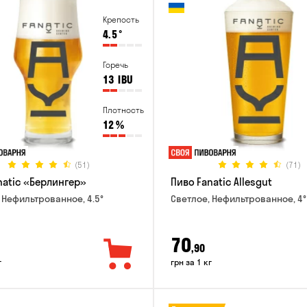
Крепость
4.5
°
Горечь
13
IBU
Плотность
12
%
(51)
(71)
natic «Берлингер»
Пиво Fanatic Allesgut
 Нефильтрованное, 4.5°
Светлое, Нефильтрованное, 4°
70
,90
г
грн за 1 кг