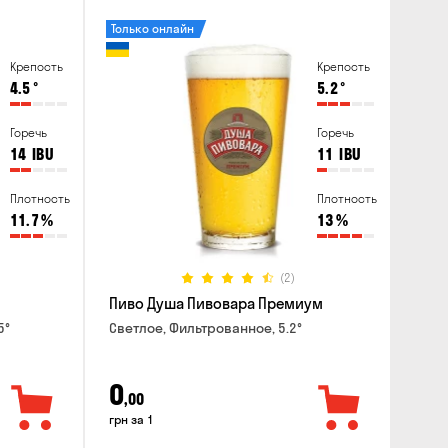
Только онлайн
Крепость
Крепость
4.5
°
5.2
°
Горечь
Горечь
14
IBU
11
IBU
Плотность
Плотность
11.7
%
13
%
(2)
Пиво Душа Пивовара Премиум
5°
Светлое, Фильтрованное, 5.2°
0
,00
грн за 1