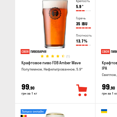
Крепость
5.9
°
Горечь
35
IBU
Плотность
13.7
%
(1)
Крафтовое пиво FDB Amber Wave
Крафтов
IPA
Полутемное, Нефильтрованное, 5.9°
Светлое,
99
99
,90
,90
грн за 1 кг
грн за 1 к
Только онлайн