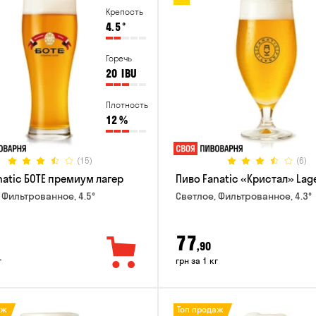
Крепость
4.5
°
Горечь
20
IBU
Плотность
12
%
(15)
(6)
natic БОТЕ премиум лагер
Пиво Fanatic «Кристал» Lag
 Фильтрованное, 4.5°
Светлое, Фильтрованное, 4.3°
77
,90
г
грн за 1 кг
аж
Топ продаж