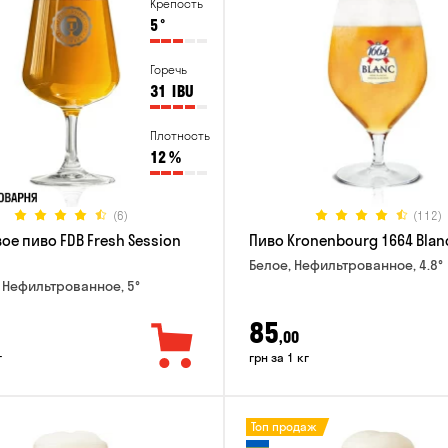
Крепость
5
°
Горечь
31
IBU
Плотность
12
%
(6)
(112)
ое пиво FDB Fresh Session
Пиво Kronenbourg 1664 Blan
Белое, Нефильтрованное, 4.8°
 Нефильтрованное, 5°
85
,00
г
грн за 1 кг
Топ продаж