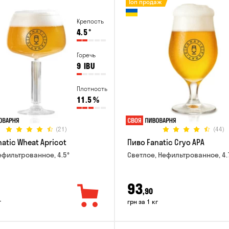
Топ продаж
Крепость
4.5
°
Горечь
9
IBU
Плотность
11.5
%
(21)
(44)
atic Wheat Apricot
Пиво Fanatic Cryo APA
ефильтрованное, 4.5°
Светлое, Нефильтрованное, 4.
93
,90
г
грн за 1 кг