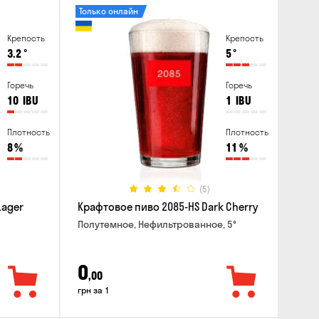
Только онлайн
Крепость
Крепость
3.2
°
5
°
Горечь
Горечь
10
IBU
1
IBU
Плотность
Плотность
8
%
11
%
(5)
Lager
Крафтовое пиво 2085-HS Dark Cherry
Полутемное, Нефильтрованное, 5°
0
,00
грн за 1