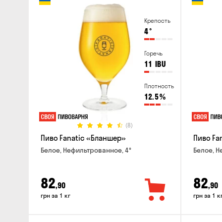
Крепость
4
°
Горечь
11
IBU
Плотность
12.5
%
(8)
Пиво Fanatic «Бланшер»
Пиво Fan
Белое, Нефильтрованное, 4°
Белое, Н
82
82
,90
,90
грн за 1 кг
грн за 1 к