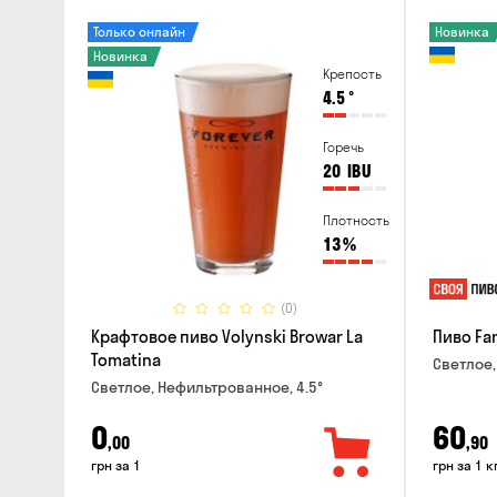
Только онлайн
Новинка
Новинка
Крепость
4.5
°
Горечь
20
IBU
Плотность
13
%
(0)
Крафтовое пиво Volynski Browar La
Пиво Fa
Tomatina
Светлое,
Светлое, Нефильтрованное, 4.5°
0
60
,00
,90
грн за 1
грн за 1 к