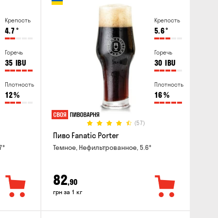
Крепость
Крепость
4.7
°
5.6
°
Горечь
Горечь
35
IBU
30
IBU
Плотность
Плотность
12
%
16
%
(57)
Пиво Fanatic Porter
7°
Темное, Нефильтрованное, 5.6°
82
,90
грн за 1 кг