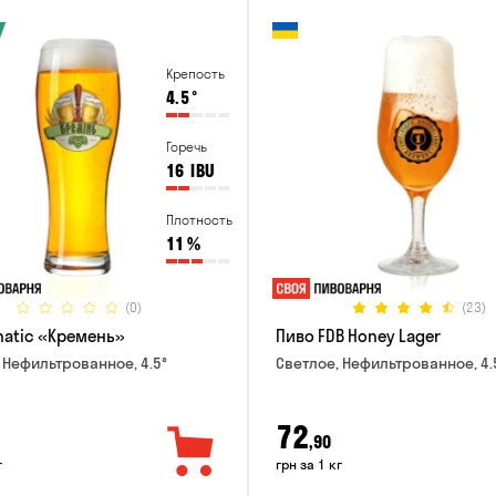
Крепость
4.5
°
Горечь
16
IBU
Плотность
11
%
(0)
(23)
natic «Кремень»
Пиво FDB Honey Lager
 Нефильтрованное, 4.5°
Светлое, Нефильтрованное, 4.
72
,90
г
грн за 1 кг