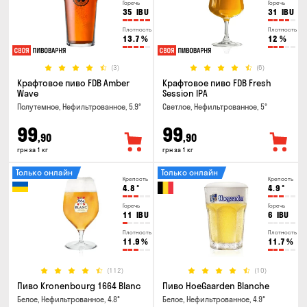
Горечь
Горечь
35
IBU
31
IBU
Плотность
Плотность
13.7
%
12
%
(3)
(6)
Крафтовое пиво FDB Amber
Крафтовое пиво FDB Fresh
Wave
Session IPA
Полутемное, Нефильтрованное, 5.9°
Светлое, Нефильтрованное, 5°
99
99
,90
,90
грн за 1 кг
грн за 1 кг
Только онлайн
Только онлайн
Крепость
Крепость
4.8
°
4.9
°
Горечь
Горечь
11
IBU
6
IBU
Плотность
Плотность
11.9
%
11.7
%
(112)
(10)
Пиво Kronenbourg 1664 Blanc
Пиво HoeGaarden Blanche
Белое, Нефильтрованное, 4.8°
Белое, Нефильтрованное, 4.9°