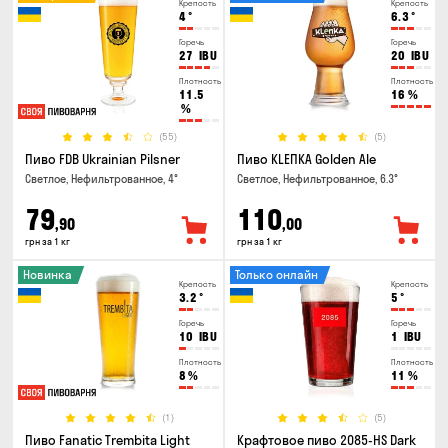
Крепость
Крепость
4
°
6.3
°
Горечь
Горечь
27
IBU
20
IBU
Плотность
Плотность
11.5
16
%
%
(55)
(5)
Пиво FDB Ukrainian Pilsner
Пиво KLEПКА Golden Ale
Светлое, Нефильтрованное, 4°
Светлое, Нефильтрованное, 6.3°
79
110
,90
,00
грн за 1 кг
грн за 1 кг
Новинка
Только онлайн
Крепость
Крепость
3.2
°
5
°
Горечь
Горечь
10
IBU
1
IBU
Плотность
Плотность
8
%
11
%
(1)
(5)
Пиво Fanatic Trembita Light
Крафтовое пиво 2085-HS Dark