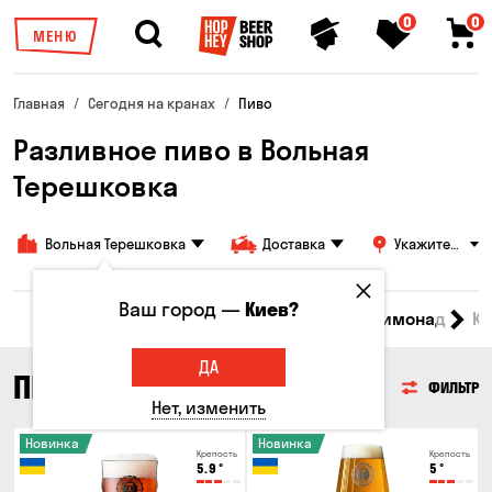
0
0
МЕНЮ
Главная
Сегодня на кранах
Пиво
Разливное пиво в Вольная
Терешковка
Вольная Терешковка
Доставка
Укажите
адрес
Ваш город —
Киев?
Все товары
Пиво
Сидр
Вино
Лимонад
Кв
ДА
ПИВО
ФИЛЬТР
Нет, изменить
Новинка
Новинка
Крепость
Крепость
5.9
°
5
°