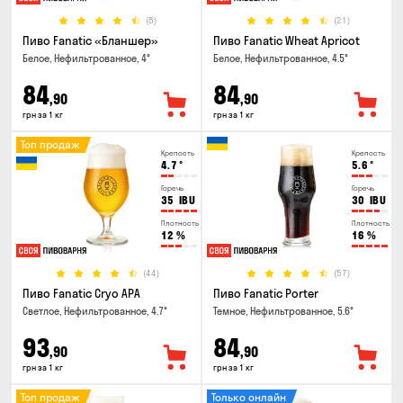
(8)
(21)
Пиво Fanatic «Бланшер»
Пиво Fanatic Wheat Apricot
Белое, Нефильтрованное, 4°
Белое, Нефильтрованное, 4.5°
84
84
,90
,90
грн за 1 кг
грн за 1 кг
Топ продаж
Крепость
Крепость
4.7
°
5.6
°
Горечь
Горечь
35
IBU
30
IBU
Плотность
Плотность
12
%
16
%
(44)
(57)
Пиво Fanatic Cryo APA
Пиво Fanatic Porter
Светлое, Нефильтрованное, 4.7°
Темное, Нефильтрованное, 5.6°
93
84
,90
,90
грн за 1 кг
грн за 1 кг
Топ продаж
Только онлайн