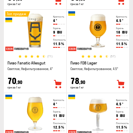
грн за 1 кг
грн за 1 кг
Топ продаж
Крепость
Крепость
4
°
4.5
°
Горечь
Горечь
9
IBU
18
IBU
Плотность
Плотность
11.5
%
11.5
%
(71)
(57)
Пиво Fanatic Allesgut
Пиво FDB Lager
Светлое, Нефильтрованное, 4°
Светлое, Нефильтрованное, 4.5°
70
78
,90
,90
грн за 1 кг
грн за 1 кг
Крепость
Крепость
4
°
4.5
°
Горечь
Горечь
11
IBU
9
IBU
Плотность
Плотность
12.5
%
11.5
%