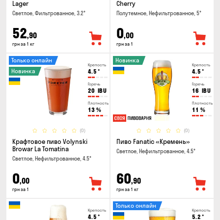
Lager
Cherry
Светлое, Фильтрованное, 3.2°
Полутемное, Нефильтрованное, 5°
52
0
,90
,00
грн за 1 кг
грн за 1
Только онлайн
Новинка
Крепость
Крепость
Новинка
4.5
°
4.5
°
Горечь
Горечь
20
IBU
16
IBU
Плотность
Плотность
13
%
11
%
(0)
(0)
Крафтовое пиво Volynski
Пиво Fanatic «Кремень»
Browar La Tomatina
Светлое, Нефильтрованное, 4.5°
Светлое, Нефильтрованное, 4.5°
0
60
,00
,90
грн за 1
грн за 1 кг
Только онлайн
Крепость
Крепость
4.5
°
5.2
°