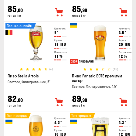
85
85
,00
,99
грн за 1 кг
грн за 1 кг
Только онлайн
Крепость
Крепость
5
°
4.5
°
Горечь
Горечь
18
IBU
20
IBU
Плотность
Плотность
11
%
12
%
(4)
(15)
Пиво Stella Artois
Пиво Fanatic БОТЕ премиум
лагер
Светлое, Фильтрованное, 5°
Светлое, Фильтрованное, 4.5°
82
89
,00
,90
грн за 1 кг
грн за 1 кг
Топ продаж
Топ продаж
Крепость
Крепость
4.3
°
4.2
°
Горечь
Горечь
16
IBU
12
IBU