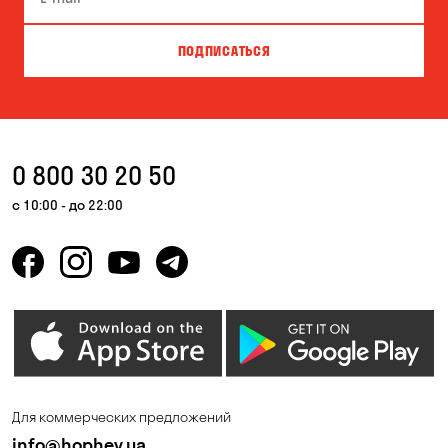
Вита-Почтовая
Вишневое
ПОДПИСАТЬСЯ
Власовка
Вольное
Ворзель
Вышгород
Гатное
Гнедин
0 800 30 20 50
Гора
Горбаневка
с 10:00 - до 22:00
Горенка
Горишние Плавни
Гостомель
Дмитровка
Днепр
Елизаветовка
Зазимье
Запорожье
Ирпень
Калиновка
Для коммерческих предложений
Каменные Потоки
Каменское
info@hophey.ua