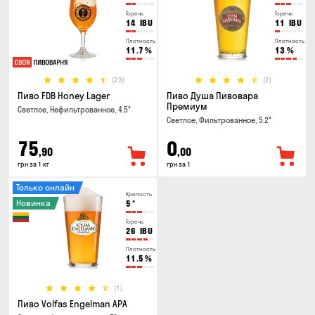
Горечь
Горечь
14
IBU
11
IBU
Плотность
Плотность
11.7
%
13
%
(23)
(2)
Пиво FDB Honey Lager
Пиво Душа Пивовара
Премиум
Светлое, Нефильтрованное, 4.5°
Светлое, Фильтрованное, 5.2°
75
0
,90
,00
грн за 1 кг
грн за 1
Только онлайн
Крепость
Новинка
5
°
Горечь
26
IBU
Плотность
11.5
%
(1)
Пиво Volfas Engelman APA