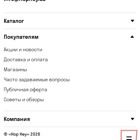
Карнауховка
Катериновка
Каталог
Келеберда
Киев
Клинцы
Княжичи
Покупателям
Корсунцы
Котовка
Акции и новости
Доставка и оплата
Коцюбинское
Кошары
Магазины
Красноселка
Кременчуг
Часто задаваемые вопросы
Кривой Рог
Кривуши
Публичная оферта
Советы и обзоры
Кропивницкий
Крюковщина
Кулеши
Кушугум
Компания
Лески
Лесники
© «Hop Hey» 2026
Лозоватка
Маламовка