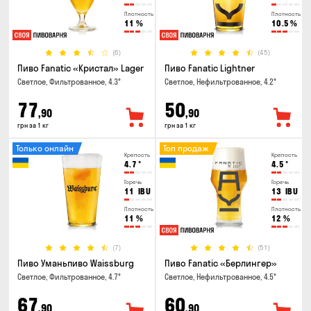
Плотность
Плотность
11
%
10.5
%
(6)
(45)
Пиво Fanatic «Кристал» Lager
Пиво Fanatic Lightner
Светлое, Фильтрованное, 4.3°
Светлое, Нефильтрованное, 4.2°
77
50
,90
,90
грн за 1 кг
грн за 1 кг
Только онлайн
Топ продаж
Крепость
Крепость
4.7
°
4.5
°
Горечь
Горечь
11
IBU
13
IBU
Плотность
Плотность
11
%
12
%
(7)
(51)
Пиво Уманьпиво Waissburg
Пиво Fanatic «Берлингер»
Светлое, Фильтрованное, 4.7°
Светлое, Нефильтрованное, 4.5°
67
60
,90
,90