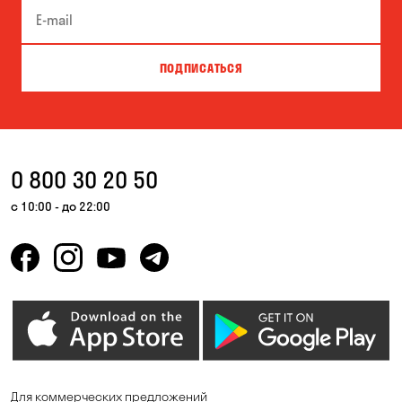
Елизаветовка
Зазимье
Запорожье
Каменское
ПОДПИСАТЬСЯ
Киев
Кривой Рог
Крюковщина
Кулеши
Кушугум
Лесники
0 800 30 20 50
Николаев
Николаевка
с 10:00 - до 22:00
Новоселки
Новоселовка
Одесса
Орловщина
Петропавловская
Песчанка
Борщаговка
Погребы
Пуховка
Для коммерческих предложений
Самар
Святопетровское