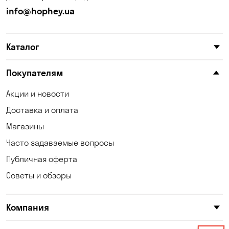
info@hophey.ua
Солнечное
Сухой Лиман
Счастливое
Таирово
Каталог
Тарасовка
Ходосовка
Покупателям
Хотов
Чабаны
Акции и новости
Черноморск
Шульговка
Доставка и оплата
Юровка
Магазины
Часто задаваемые вопросы
Публичная оферта
Советы и обзоры
Компания