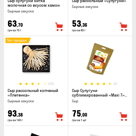
Сыр сулугуни нитка
Сыр рассольный «Сулугуни»
молочная со вкусом хамон
Cырные закуски
Cырные закуски
63
53
,70
,36
грн за 70 г
грн за 80 г
Топ продаж
(12)
(1)
Сыр рассольный копченый
Сыр Сулугуни
«Плетенка»
сублимированный «Maxi 7»
кусочки, 30г
Cырные закуски
Сыр
93
75
,38
,00
грн за 140 г
грн за 1 шт