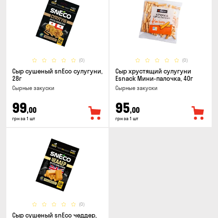
(0)
(0)
Сыр сушеный snEco сулугуни,
Сыр хрустящий сулугуни
28г
Esnack Мини-палочка, 40г
Cырные закуски
Cырные закуски
99
95
,00
,00
грн за 1 шт
грн за 1 шт
(0)
Сыр сушеный snEco чеддер,