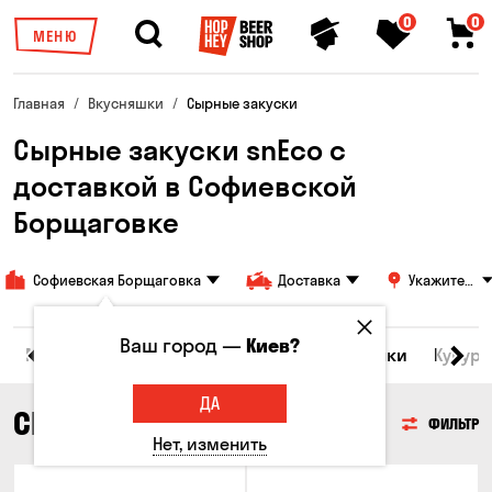
0
0
МЕНЮ
Главная
Вкусняшки
Сырные закуски
Сырные закуски snEco с
доставкой в ​​Софиевской
Борщаговке
Софиевская Борщаговка
Доставка
Укажите
адрес
Ваш город —
Киев?
Морепродукты
Сырные закуски
Орешки
Кукуру
ДА
СЫРНЫЕ ЗАКУСКИ
ФИЛЬТР
Нет, изменить