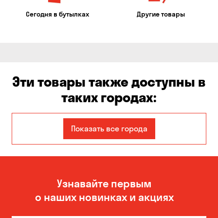
Сегодня в бутылках
Другие товары
Эти товары также доступны в
таких городах:
Александровка
Балабино
Показать все города
Белогородка
Борисполь
Боярка
Вита-Почтовая
Узнавайте первым
Вишневое
Гатное
о наших новинках и акциях
Гора
Днепр