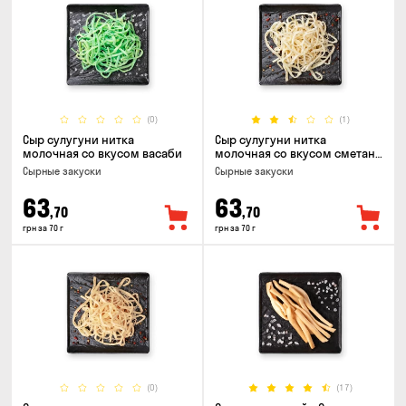
(0)
(1)
Сыр сулугуни нитка
Сыр сулугуни нитка
молочная со вкусом васаби
молочная со вкусом сметаны
и зелени
Cырные закуски
Cырные закуски
63
63
,70
,70
грн за 70 г
грн за 70 г
(0)
(17)