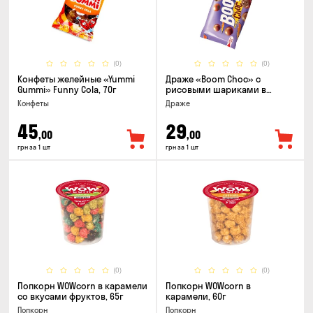
(0)
(0)
Конфеты желейные «Yummi
Драже «Boom Choc» с
Gummi» Funny Cola, 70г
рисовыми шариками в
молочном шоколаде, 30г
Конфеты
Драже
45
29
,00
,00
грн за 1 шт
грн за 1 шт
(0)
(0)
Попкорн WOWcorn в карамели
Попкорн WOWcorn в
со вкусами фруктов, 65г
карамели, 60г
Попкорн
Попкорн