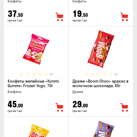
Конфеты
Конфеты
37
19
,50
,50
грн за 1 шт
грн за 1 шт
(0)
(0)
Конфеты желейные «Yummi
Драже «Boom Choc» арахис в
Gummi» Frozen Yogo, 70г
молочном шоколаде, 45г
Конфеты
Драже
45
29
,00
,00
грн за 1 шт
грн за 1 шт