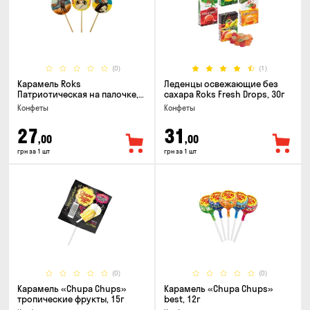
(0)
(1)
Карамель Roks
Леденцы освежающие без
Патриотическая на палочке,
сахара Roks Fresh Drops, 30г
50г
Конфеты
Конфеты
27
31
,00
,00
грн за 1 шт
грн за 1 шт
(0)
(0)
Карамель «Chupa Chups»
Карамель «Chupa Chups»
тропические фрукты, 15г
best, 12г