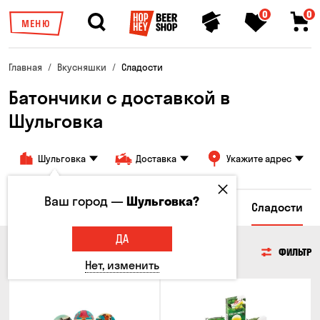
0
0
МЕНЮ
Главная
Вкусняшки
Сладости
Батончики с доставкой в ​​
Шульговка
Шульговка
Доставка
Укажите адрес
Ваш город —
Шульговка?
сы
Гренки и Сухарики
Злаковые снеки
Сладости
ДА
СЛАДОСТИ
ФИЛЬТР
Нет, изменить