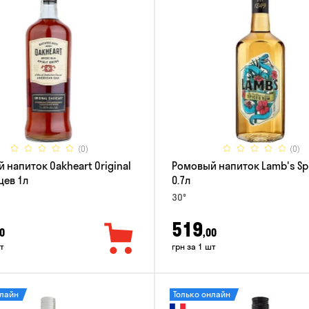
(0)
(0)
 напиток Oakheart Original
Ромовый напиток Lamb's Sp
цев 1л
0.7л
30°
519
0
,00
т
грн за 1 шт
нлайн
Только онлайн