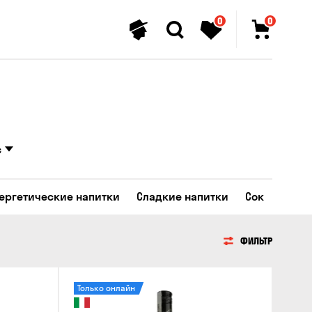
0
0
а
с
ергетические напитки
Сладкие напитки
Сок
ФИЛЬТР
Только онлайн