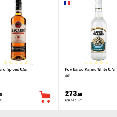
(0)
(0)
rdi Spiced 0.5л
Ром Barco Marino White 0.7л
40°
273
0
,50
т
грн за 1 шт