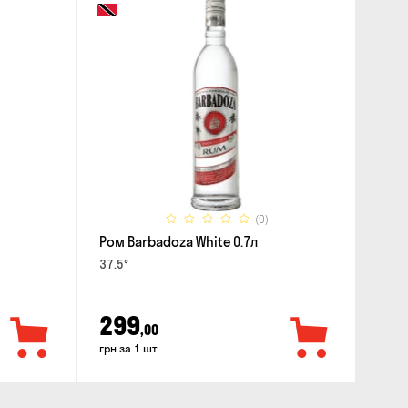
(0)
Ром Barbadoza White 0.7л
37.5°
299
,00
грн за 1 шт