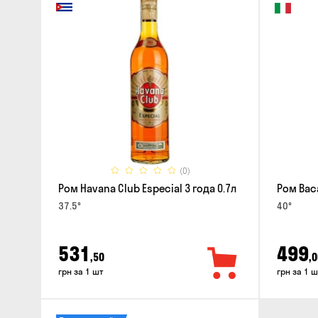
(0)
Ром Havana Club Especial 3 года 0.7л
Ром Baca
37.5°
40°
531
499
,50
,0
грн за 1 шт
грн за 1 ш