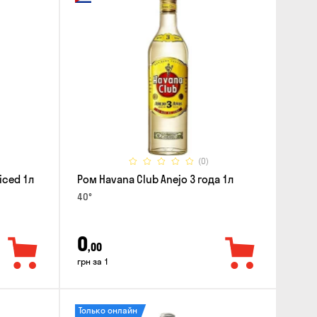
(0)
iced 1л
Ром Havana Club Anejo 3 года 1л
40°
0
,00
грн за 1
Только онлайн