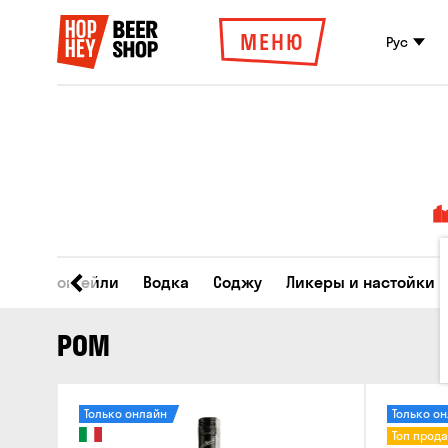
МЕНЮ
Рус
ски
Коктейли
Водка
Соджу
Ликеры и настойки
РОМ
Только онлайн
Только о
Топ прод