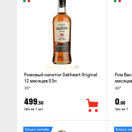
(0)
Ромовый напиток Oakheart Original
Ром Baca
12 месяцев 0.5л
месяцев
35°
40°
499
0
,50
,00
грн за 1 шт
грн за 1
Только онлайн
Только о