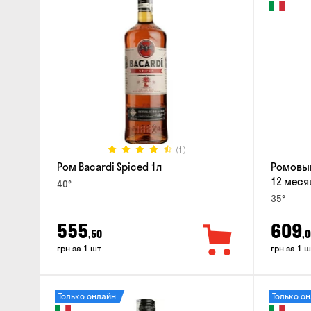
(1)
Ром Bacardi Spiced 1л
Ромовый
12 меся
40°
35°
555
609
,50
,0
грн за 1 шт
грн за 1 ш
Только онлайн
Только о