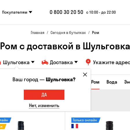
0 800 30 20 50
Покупателям
с 10:00 - до 22:00
Главная
Сегодня в бутылках
Ром
Ром с доставкой в Шульговк
Шульговка
Доставка
Укажите адре
Ваш город —
Шульговка?
Коньяки и бренди
Джин
Текила
Ром
Вода
Эн
ДА
Нет, изменить
нлайн
Только онлайн
аж