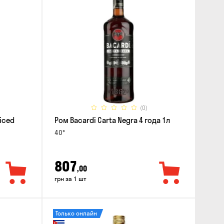
(0)
iced
Ром Bacardi Carta Negra 4 года 1л
40°
807
,00
грн за 1 шт
Только онлайн