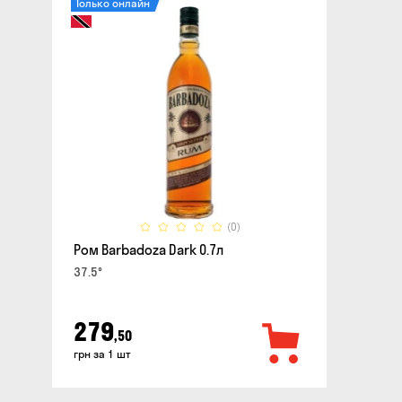
Только онлайн
(0)
Ром Barbadoza Dark 0.7л
37.5°
279
,50
грн за 1 шт