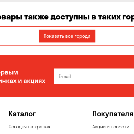
овары также доступны в таких го
Днепр
Запорожье
Каменское
Показать все города
Николаев
Одесса
Черноморск
ервым
инках и акциях
Каталог
Покупател
Сегодня на кранах
Акции и новости