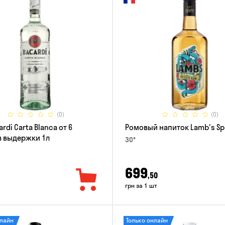
(0)
(0)
rdi Carta Blanca от 6
Ромовый напиток Lamb's Sp
 выдержки 1л
30°
699
,50
грн за 1 шт
нлайн
Только онлайн