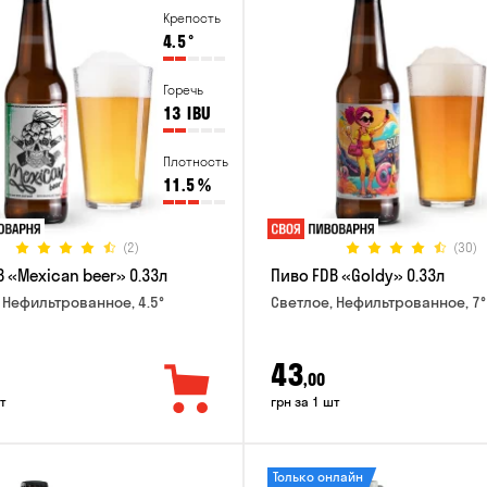
Крепость
4.5
°
Горечь
13
IBU
Плотность
11.5
%
(2)
(30)
 «Mexican beer» 0.33л
Пиво FDB «Goldy» 0.33л
 Нефильтрованное, 4.5°
Светлое, Нефильтрованное, 7°
43
,00
т
грн за 1 шт
Только онлайн