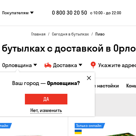
0 800 30 20 50
Покупателям
с 10:00 - до 22:00
Главная
Сегодня в бутылках
Пиво
 бутылках с доставкой в Ор
Орловщина
Доставка
Укажите адре
Ваш город —
Орловщина?
Коктейли
Водка
Соджу
Ликеры и настойки
Кон
ДА
Нет, изменить
нлайн
Только онлайн