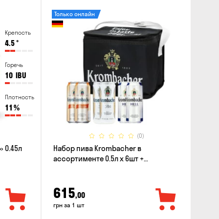
Только онлайн
Крепость
4.5
°
Горечь
10
IBU
Плотность
11
%
(0)
 0.45л
Набор пива Krombacher в
ассортименте 0.5л х 6шт +
термосумка
615
,00
грн за 1 шт