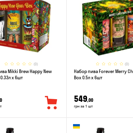
(0)
(0)
ива Mikki Brew Happy New
Набор пива Forever Merry C
 0.33л x 6шт
Box 0.5л x 6шт
549
0
,00
т
грн за 1 шт