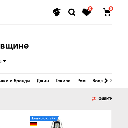
0
0
ловщине
с
ьяки и бренди
Джин
Текила
Ром
Вода
Энергет
ФИЛЬТР
Только онлайн