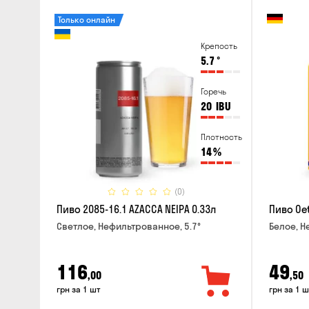
Только онлайн
Крепость
5.7
°
Горечь
20
IBU
Плотность
14
%
(0)
Пиво 2085-16.1 AZACCA NEIPA 0.33л
Пиво Oet
Светлое, Нефильтрованное, 5.7°
Белое, Н
116
49
,00
,50
грн за 1 шт
грн за 1 ш