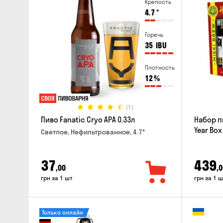
Крепость
4.7
°
Горечь
35
IBU
Плотность
12
%
(1)
Пиво Fanatic Cryo APA 0.33л
Набор п
Year Box
Светлое, Нефильтрованное, 4.7°
37
439
,00
,0
грн за 1 шт
грн за 1 ш
Только онлайн