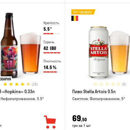
Топ продаж
Крепость
5.5
°
Горечь
42
IBU
Плотность
14.5
%
(28)
(0)
B «Hopkins» 0.33л
Пиво Stella Artois 0.5л
 Нефильтрованное, 5.5°
Светлое, Фильтрованное, 5°
69
,50
т
грн за 1 шт