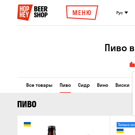
МЕНЮ
Рус
Пиво в
Все товары
Пиво
Сидр
Вино
Виски
ПИВО
Только о