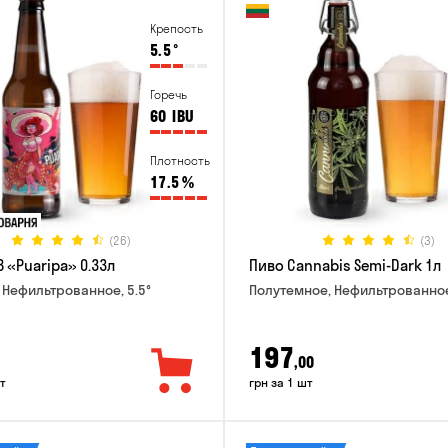
Крепость
5.5
°
Горечь
60
IBU
Плотность
17.5
%
(26)
(3)
 «Puaripa» 0.33л
Пиво Cannabis Semi-Dark 1л
 Нефильтрованное, 5.5°
Полутемное, Нефильтрованное
197
,00
т
грн за 1 шт