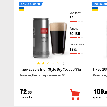
Только онлайн
Только о
Крепость
5
°
Горечь
30
IBU
Плотность
13
%
(1)
Пиво 2085-6 Irish Style Dry Stout 0.33л
Пиво 208
Темное, Нефильтрованное, 5°
Светлое,
72
109
,00
,0
грн за 1 шт
грн за 1 ш