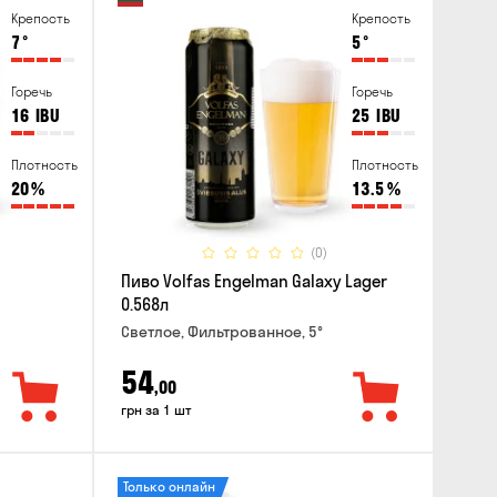
Крепость
Крепость
7
°
5
°
Горечь
Горечь
16
IBU
25
IBU
Плотность
Плотность
20
%
13.5
%
(0)
Пиво Volfas Engelman Galaxy Lager
0.568л
Светлое, Фильтрованное, 5°
54
,00
грн за 1 шт
Только онлайн