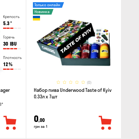
Только онлайн
Новинка
Крепость
5.3
°
Горечь
30
IBU
Плотность
12
%
(0)
Lager
Набор пива Underwood Taste of Kyiv
0.33л x 7шт
3°
0
,00
грн за 1