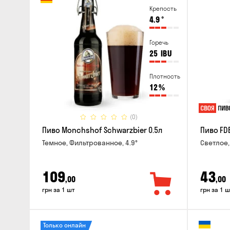
Крепость
4.9
°
Горечь
25
IBU
Плотность
12
%
(0)
Пиво Monchshof Schwarzbier 0.5л
Пиво FDB
Темное, Фильтрованное, 4.9°
Светлое,
109
43
,00
,00
грн за 1 шт
грн за 1 ш
Только онлайн