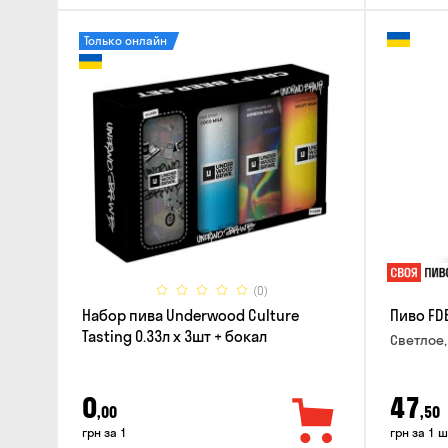
Только онлайн
(0)
Набор пива Underwood Culture
Пиво FD
Tasting 0.33л x 3шт + бокал
Светлое,
0
47
,00
,50
грн за 1
грн за 1 ш