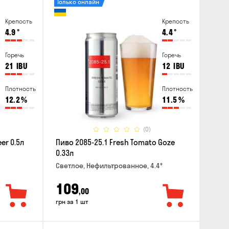
Только онлайн
Крепость
Крепость
4.9
°
4.4
°
Горечь
Горечь
21
IBU
12
IBU
Плотность
Плотность
12.2
%
11.5
%
(0)
er 0.5л
Пиво 2085-25.1 Fresh Tomato Goze
0.33л
Светлое, Нефильтрованное, 4.4°
109
,00
грн за 1 шт