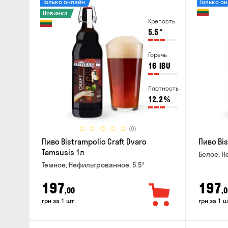
Только онлайн
Только о
Новинка
Крепость
5.5
°
Горечь
16
IBU
Плотность
12.2
%
(0)
Пиво Bistrampolio Craft Dvaro
Пиво Bis
Tamsusis 1л
Белое, Н
Темное, Нефильтрованное, 5.5°
197
197
,00
,0
грн за 1 шт
грн за 1 ш