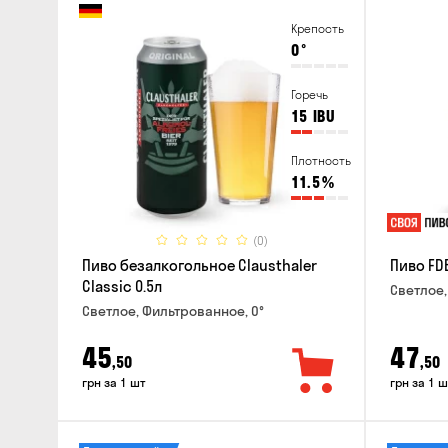
Крепость
0
°
Горечь
15
IBU
Плотность
11.5
%
(0)
Пиво безалкогольное Clausthaler
Пиво FDB
Classic 0.5л
Светлое,
Светлое, Фильтрованное, 0°
45
47
,50
,50
грн за 1 шт
грн за 1 ш