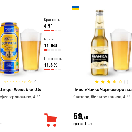
Крепость
4.9
°
Горечь
11
IBU
Плотность
11.5
%
(0)
(1)
tinger Weissbier 0.5л
Пиво «Чайка Чорноморська»
ефильтрованное, 4.9°
Светлое, Фильтрованное, 4.5°
59
,50
т
грн за 1 шт