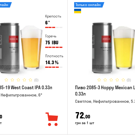
нлайн
Только онлайн
Крепость
6
°
Горечь
75
IBU
Плотность
14.3
%
(0)
(0)
5-19 West Coast IPA 0.33л
Пиво 2085-3 Hoppy Mexican 
0.33л
 Нефильтрованное, 6°
Светлое, Нефильтрованное, 5.
72
0
,00
т
грн за 1 шт