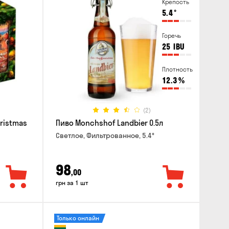
Крепость
5.4
°
Горечь
25
IBU
Плотность
12.3
%
(2)
hristmas
Пиво Monchshof Landbier 0.5л
Светлое, Фильтрованное, 5.4°
98
,00
грн за 1 шт
Только онлайн