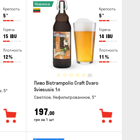
Новинка
Крепость
Крепость
5
°
5
°
Горечь
Горечь
15
IBU
14
IBU
Плотность
Плотность
12
%
11
%
(0)
Пиво Bistrampolio Craft Dvaro
Sviesusis 1л
, 5°
Светлое, Нефильтрованное, 5°
197
,00
грн за 1 шт