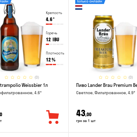
нлайн
Только онлайн
Крепость
4.6
°
Горечь
12
IBU
Плотность
12
%
(0)
(0)
trampolio Weissbier 1л
Пиво Lander Brau Premium Be
ефильтрованное, 4.6°
Светлое, Фильтрованное, 4.9°
43
0
,00
т
грн за 1 шт