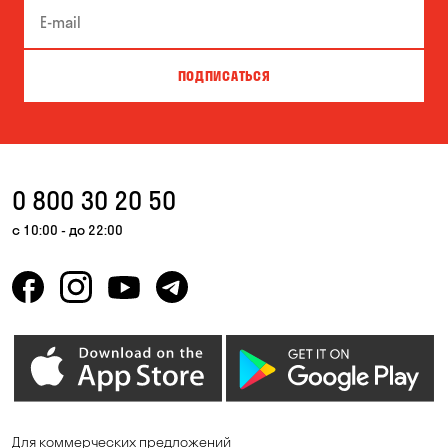
Буча
Великая Северинка
Вита-Почтовая
Вишневое
ПОДПИСАТЬСЯ
Власовка
Вольная Терешковка
Вольное
Ворзель
Вышгород
Гатное
0 800 30 20 50
Гнедин
Гора
с 10:00 - до 22:00
Горбаневка
Горенка
Горишние Плавни
Гостомель
Дмитровка
Днепр
Елизаветовка
Зазимье
Запорожье
Ирпень
Для коммерческих предложений