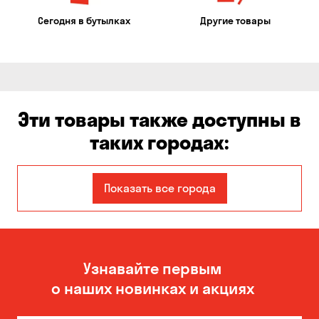
Сегодня в бутылках
Другие товары
Эти товары также доступны в
таких городах:
Авангард
Александровка
Показать все города
Бабурка
Балабино
Белая Церковь
Белогородка
Узнавайте первым
Бережинка
Борисполь
о наших новинках и акциях
Боярка
Бровары