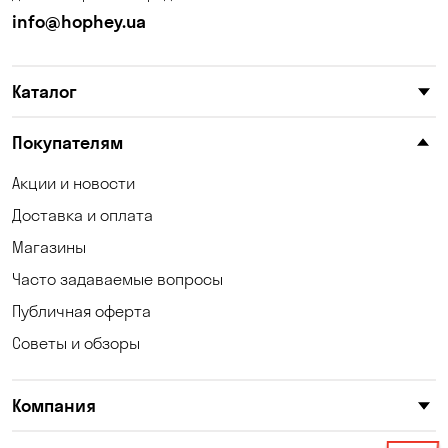
Калиновка
Каменные Потоки
info@hophey.ua
Каменское
Карнауховка
Каталог
Катериновка
Келеберда
Киев
Клинцы
Покупателям
Княжичи
Корсунцы
Акции и новости
Доставка и оплата
Котовка
Коцюбинское
Магазины
Кошары
Красноселка
Часто задаваемые вопросы
Кременчуг
Кривой Рог
Публичная оферта
Советы и обзоры
Кривуши
Кропивницкий
Крюковщина
Кулеши
Компания
Кушугум
Лески