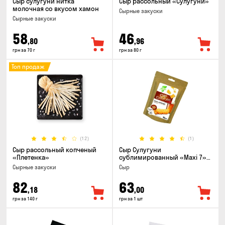
Сыр сулугуни нитка
Сыр рассольный «Сулугуни»
молочная со вкусом хамон
Cырные закуски
Cырные закуски
58
46
,80
,96
грн за 70 г
грн за 80 г
Топ продаж
(12)
(1)
Сыр рассольный копченый
Сыр Сулугуни
«Плетенка»
сублимированный «Maxi 7»
кусочки, 30г
Cырные закуски
Сыр
82
63
,18
,00
грн за 140 г
грн за 1 шт