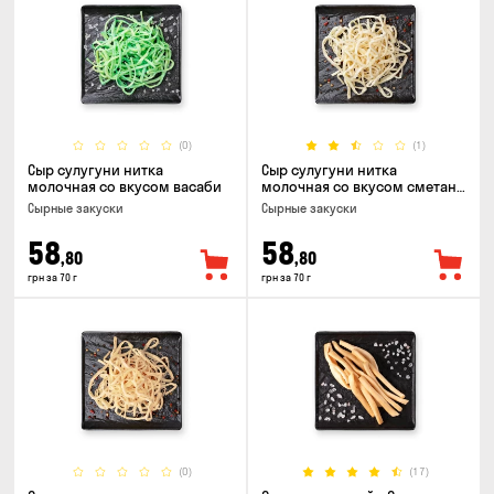
(0)
(1)
Сыр сулугуни нитка
Сыр сулугуни нитка
молочная со вкусом васаби
молочная со вкусом сметаны
и зелени
Cырные закуски
Cырные закуски
58
58
,80
,80
грн за 70 г
грн за 70 г
(0)
(17)