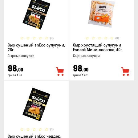
(0)
(0)
Сыр сушеный snEco сулугуни,
Сыр хрустящий сулугуни
28г
Esnack Мини-палочка, 40г
Cырные закуски
Cырные закуски
98
98
,00
,00
грн за 1 шт
грн за 1 шт
(0)
Сыр сушеный snEco чеддер,