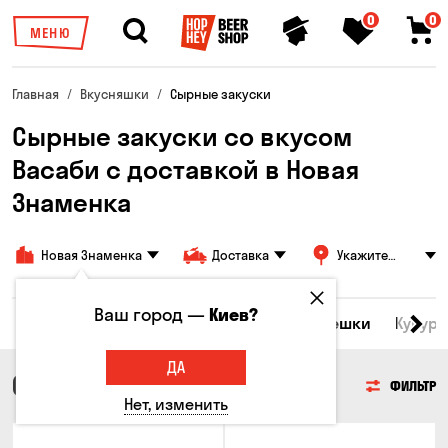
0
0
МЕНЮ
Главная
Вкусняшки
Сырные закуски
Сырные закуски со вкусом
Васаби с доставкой в ​​Новая
Знаменка
Новая Знаменка
Доставка
Укажите
адрес
Ваш город —
Киев?
Морепродукты
Сырные закуски
Орешки
Кукуру
ДА
СЫРНЫЕ ЗАКУСКИ
ФИЛЬТР
Нет, изменить